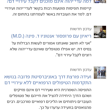
למה עדי־יהוה אינם מוכנים לקבל עירויי דם?‏
קיימות תפיסות מוטעות רבות בקשר לעדי־יהוה ועירויי
דם.‏ למד את העובדות באשר לעמדתנו בתחום זה.‏
עדכון חדשות
ריאיון עם פרופסור אנטוניו ד.‏ פינה (‏.M.D)‏
‏”‏אני לא חושב שאנחנו אמורים לעשות הבדלות על
בסיס דת.‏ יש אפילו מטופלים שאינם עדי־יהוה שלא
רוצים לקבל עירוי דם”‏.‏
עדכון חדשות
ועידה פורצת דרך באוניברסיטת פדובה בנושא
התקדמות הטיפולים הרפואיים ללא עירויי דם
התפיסה השמרנית היא שעירויי דם אינם מזיקים
ושהם הדרך היחידה להציל את חייהם של מטופלים
העוברים ניתוחים או הליכים רפואיים מורכבים.‏ רבים
מהנואמים בוועידה ערערו על כך.‏