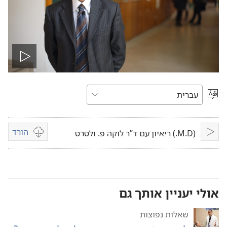
הפעל
וידיאו
בחר
שפה
הורד
(M.D.) ריאיון עם ד”ר לוקה פ. ולטרט
נגן
אפשרויות
הורדת
וידיאו
אולי יעניין אותך גם
שאלות נפוצות