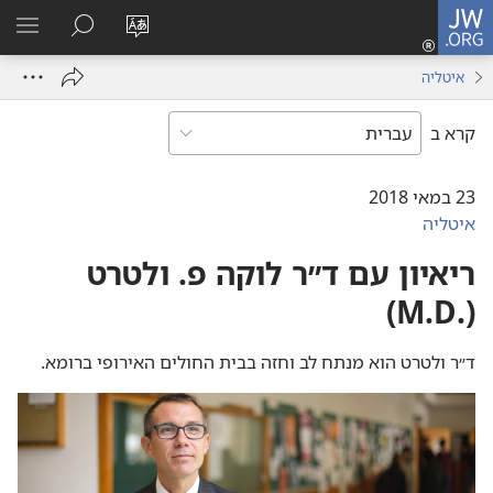
JW.ORG
כניסה
(פותח
שנה
חיפוש
הרא
חלון
את
תפר
איטליה
חדש)
שפת
האתר
קרא ב
23 במאי 2018
איטליה
ריאיון עם ד״ר לוקה פ.‏ ולטרט
(‏.M.D)‏
ד״ר ולטרט הוא מנתח לב וחזה בבית החולים האירופי ברומא.‏