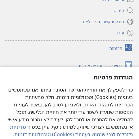
חיפוש
מידע ותקשורת גלובליים
עזרה
תרומות
(פותח
חלון
חדש)
המצפה — ספרייה אונליין
(פותח
חלון
הגדרות פרטיות
®
JW Hub
חדש)
(פותח
חלון
כדי לספק לך את חוויית הגלישה הטובה ביותר אנו משתמשים
®JW Library
חדש)
בעוגיות (Cookies) וטכנולוגיות דומות. חלק מהעוגיות
הכרחיות לתפקוד האתר, ולא ניתן לסרב להן. באשר לעוגיות
ספריית המצפה
הנוספות שנועדו לשפר עוד יותר את חוויית הגלישה, תוכל
להחליט אם להסכים או לסרב להן. לעולם לא נמכור מידע אישי
או נשתמש בו לצורכי שיווק. למידע נוסף, עיין בעמוד
מדיניות
גלובלית לגבי שימוש בעוגיות (‏Cookies)‏ וטכנולוגיות דומות
.