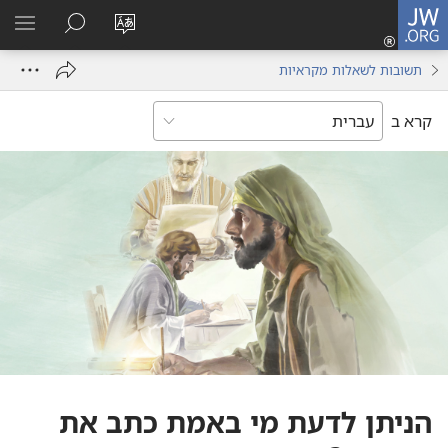
JW.ORG
כניסה
(פותח
שנה
חיפוש
הרא
חלון
את
תפר
תשובות לשאלות מקראיות
חדש)
שפת
האתר
קרא ב
הניתן לדעת מי באמת כתב את