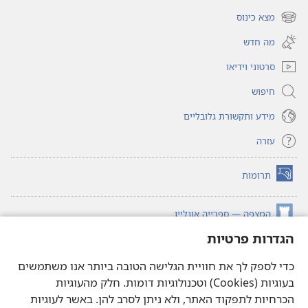
חלון
מצא כינוס
(פותח
חדש)
חלון
מה חדש
חדש)
סרטוני וידיאו
חיפוש
מידע ותקשורת גלובליים
עזרה
תרומות
(פותח
חלון
חדש)
המצפה — ספרייה אונליין
(פותח
חלון
הגדרות פרטיות
®
JW Hub
חדש)
(פותח
חלון
כדי לספק לך את חוויית הגלישה הטובה ביותר אנו משתמשים
®JW Library
חדש)
בעוגיות (Cookies) וטכנולוגיות דומות. חלק מהעוגיות
הכרחיות לתפקוד האתר, ולא ניתן לסרב להן. באשר לעוגיות
ספריית המצפה