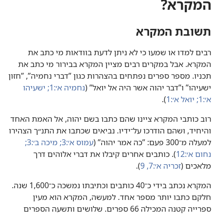
המקרא?‏
תשובת המקרא
רבים למדו או שמעו כי לא ניתן לדעת בוודאות מי כתב את
המקרא.‏ אבל במקרים רבים מציין המקרא בבירור מי כתב את
תכניו.‏ מספר ספרים נפתחים בהצהרות כגון ”‏דברי נחמיה”‏,‏ ”‏חזון
ישעיהו”‏ ו”‏דבר יהוה אשר היה אל יואל”‏ (‏
נחמיה א׳:‏1;‏
ישעיהו
א׳:‏1;‏
יואל א׳:‏1
‏)‏.‏
רוב כותבי המקרא ציינו שהם כתבו בשם יהוה,‏ אל האמת האחד
והיחיד,‏ ושהם הודרכו על־ידיו.‏ נביאים שכתבו את התנ״ך הצהירו
למעלה מ־300 פעם:‏ ”‏כה אמר יהוה”‏ (‏
עמוס א׳:‏3;‏
מיכה ב׳:‏3;‏
נחום א׳:‏12
‏)‏.‏ כותבים אחרים קיבלו את דברי אלוהים דרך
מלאכים (‏
זכריה א׳:‏7,‏
9
‏)‏.‏
המקרא נכתב בידי כ־40 כותבים וכתיבתו נמשכה כ־600,‏1 שנה.‏
חלקם כתבו יותר מספר אחד.‏ למעשה,‏ המקרא הוא מעין
ספרייה קטנה המכילה 66 ספרים.‏ שלושים ותשעה הספרים