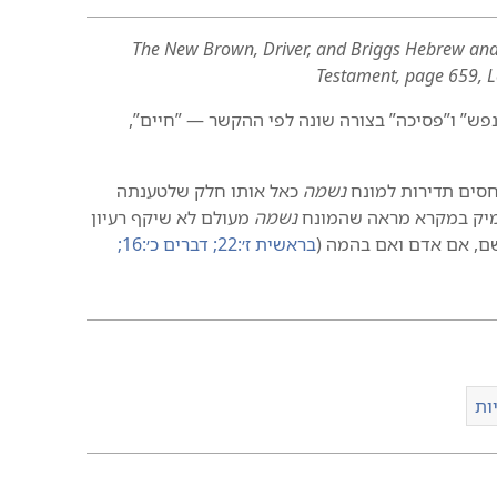
The New Brown, Driver, and Briggs Hebrew and Englis
Testament, page 659, Le
”‏ ו”‏פסיכה”‏ בצורה שונה לפי ההקשר — ”‏חיים”‏,‏
יחסים תדירות למונח
נשמה
כאל אותו חלק שלטענתה
עמיק במקרא מראה שהמונח
נשמה
מעולם לא שיקף רעיון
שם,‏ אם אדם ואם בהמה (‏
בראשית ז׳:‏22;‏
דברים כ׳:‏16;‏
ות