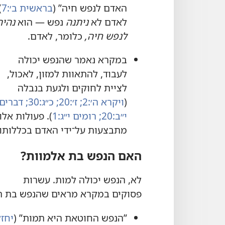
האדם לנפש חיה”‏ (‏
בראשית ב׳:‏7
‏)
לאדם לא
ניתנה
נפש — הוא
נהיה
לנפש חיה,‏
כלומר,‏ לאדם.‏
במקרא נאמר שהנפש יכולה
לעבוד,‏ להתאוות למזון,‏ לאכול,‏
לציית לחוקים ולגעת בנבלה
(‏
ויקרא ה׳:‏2;‏
ז׳:‏20;‏
כ״ג:‏30;‏
דברים
י״ב:‏20;‏
רומים י״ג:‏1
‏)‏.‏ פעולות אלו
מתבצעות על־ידי האדם בכללותו.‏
האם הנפש בת אלמוות?‏
לא,‏ הנפש יכולה למות.‏ עשרות
פסוקים במקרא מראים שהנפש בת תמו
”‏הנפש החוטאת היא תמות”‏ (‏
יחזקא