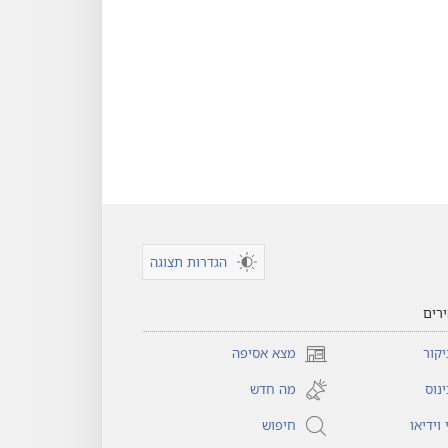
הגדרות תצוגה
רים
קור
מצא אסיפה
(פותח
חלון
נוס
מה חדש
חדש)
וידיאו
חיפוש