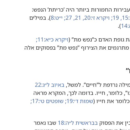
ירות החמורות ביותר היה ’‏כריתת’‏ הנפש:‏
‏
19;‏
ויקרא ז׳:‏20,‏ 21,‏
27;‏
י״ט:‏8
‏)‏.‏ במילים
1
‏)‏.‏
ופת האדם כ”‏נפש מת”‏ (‏
ויקרא כ״א:‏11;‏
ים מתרגמים את הצירוף ”‏נפש מת”‏ בפסוקים אלה
‏
ה נרדפת ל”‏חיים”‏.‏ למשל,‏
באיוב ל״ג:‏22
‏,‏ כלומר,‏ חייו.‏ בדומה לכך,‏ המקרא מראה
לומר את חייו (‏
שמות ד׳:‏19;‏
שופטים ט׳:‏17;‏
בין את הפסוק
בבראשית ל״ה:‏18
שבו נאמר