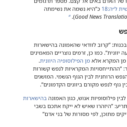
חייו של האדם באים אל קצם.‏ מספר תרגומים
 ל״ה:‏18
כ”‏היא נשמה את נשימתה
Good News Translatio
‏)‏.‏
b
פש
ה בכנות:‏ ”‏קרוב לוודאי שהאמונה בהישארות
ונית”‏.‏ כמו כן,‏ זרמים נוצריים המאמינים
 מן המקרא אלא
מן הפילוסופיה היוונית
‏.‏
מר:‏ ”‏ההתייחסויות המקראיות לנפש קשורות
הנפש הרוחנית לבין הגוף הגשמי.‏ המושגים
 גוף לנפש מקורם ביוונים הקדמונים”‏.‏
לבין פילוסופיות אנוש,‏ כגון האמונה
בהישארות
מתריע:‏ ”‏היזהרו שאיש לא ייקח אתכם בשבי
קים מתוכן,‏ לפי מסורות של בני אדם”‏