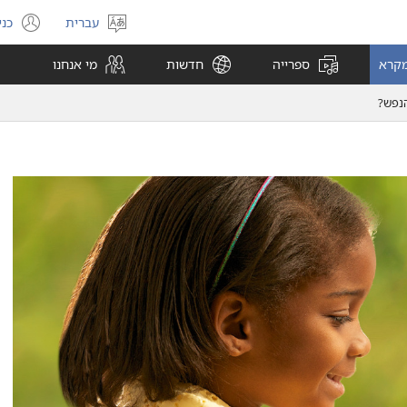
עברית
כני
בחר
(פ
שפה
חל
מקרא
ספרייה
חדשות
מי אנחנו
חד
נפש?‏