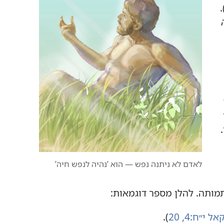
‏.‏
לאדם לא ניתנה נפש — הוא ’‏נהיה לנפש חיה’‏
תה.‏ להלן מספר דוגמאות:‏
ל י״ח:‏4,‏
20
‏)‏.‏