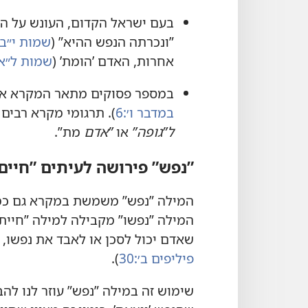
בעם ישראל הקדום,‏ העונש על העב
”‏ונכרתה הנפש ההיא”‏ (‏
שמות י״ב:‏15,
אחרות,‏ האדם ’‏הומת’‏ (‏
שמות ל״א:‏4
במספר פסוקים מתאר המקרא את ג
במדבר ו׳:‏6
‏)‏.‏ תרגומי מקרא רב
ל”‏גופה”‏
או
‏”‏אדם
מת”‏.‏
‏”‏נפש”‏ פירושה לעיתים ”‏חיים”
המילה ”‏נפש”‏ משמשת במקרא גם כמיל
המילה ”‏נפשו”‏ מקבילה למילה ”‏חייתו”
שאדם יכול לסכן או לאבד את נפשו,‏ כ
פיליפים ב׳:‏30
‏)‏.‏
שימוש זה במילה ”‏נפש”‏ עוזר לנו לה