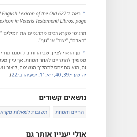
ראה
‏.‏ו־627 h Lexicon of the Old
a
xicon in Veteris Testamenti Libros, page
תרגומי מקרא רבים מתרגמים את המילים ”‏נפש
”‏האדם”‏,‏ ”‏יצור”‏ או ”‏גוף”‏.‏
מן הראוי לציין,‏ שביהדות בת־זמננו מתי
b
ממשיך להתקיים לאחר המוות.‏ אך עיון מ
זה;‏ הוא מתייחס לתהליך הנשימה,‏ ליצור נו
יהושע י׳:‏39,‏ 40;‏
י״א:‏11;‏
ישעיהו ב׳:‏22
‏)‏.‏
נושאים קשורים
החיים והמוות
תשובות לשאלות מקראי
אולי יעניין אותך גם