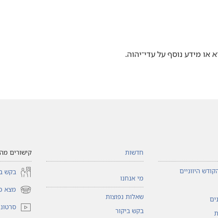
ו מידע נוסף על עדי־יהוה.‏
חדשות
קישורים מהי
קודש היווניים
בקש בי
מי אנחנו
מצא כי
(פותח
שאלות נפוצות
ים
חלון
סרטוני 
בקש ביקור
חדש)
ת