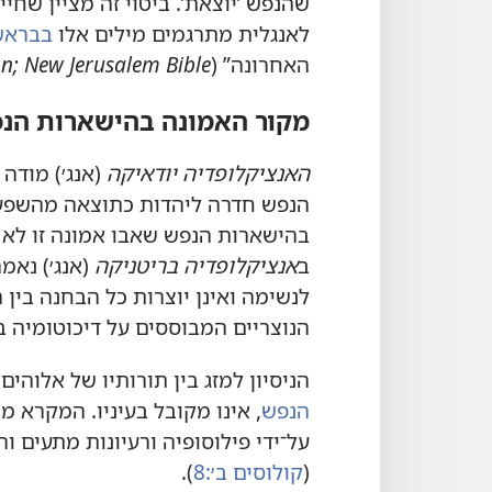
שהנפש ’‏יוצאת’‏.‏ ביטוי זה מציין ש
לאנגלית מתרגמים מילים אלו
בבראשית
האחרונה”‏ (‏
n; New Jerusalem Bible
מקור האמונה בהישארות הנ
האנציקלופדיה יודאיקה
(‏אנג׳)‏ מוד
הנפש חדרה ליהדות כתוצאה מהשפעה יו
בהישארות הנפש שאבו אמונה זו לא
ב
אנציקלופדיה בריטניקה
(‏אנג׳)‏ נא
לנשימה ואינן יוצרות כל הבחנה בין 
הנוצריים המבוססים על דיכוטומיה בין
הניסיון למזג בין תורותיו של אלוהים 
הנפש
‏,‏ אינו מקובל בעיניו.‏ המקרא 
על־ידי פילוסופיה ורעיונות מתעים ורי
(‏
קולוסים ב׳:‏8
‏)‏.‏