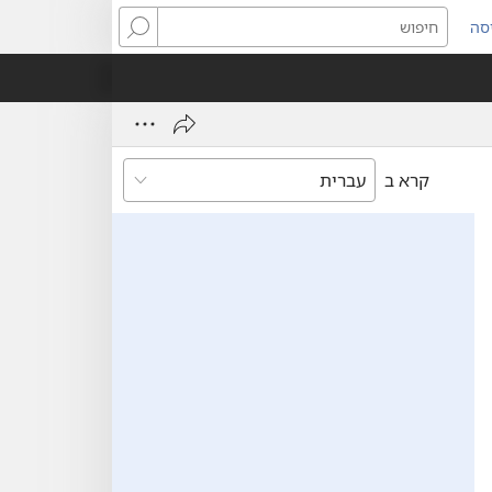
סה
ותח
חיפוש
ון
ש)
קרא ב