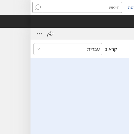
סה
ותח
חיפוש
ון
ש)
קרא ב