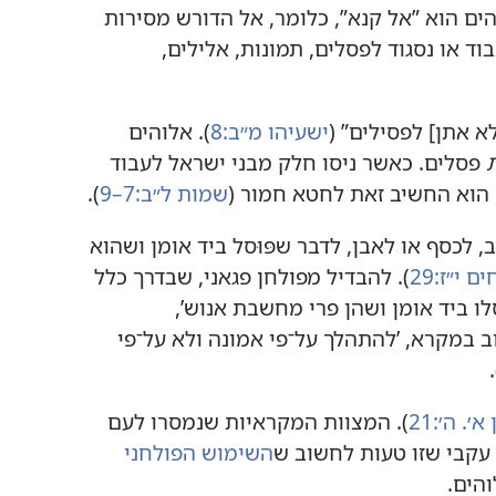
לוהים הוא ”‏אל קנא”‏,‏ כלומר,‏ אל הדורש מסירות
ד או נסגוד לפסלים,‏ תמונות,‏ אלילים,‏
 אתן]‏ לפסילים”‏ (‏
ישעיהו מ״ב:‏8
‏)‏.‏ אלוהים
פסלים.‏ כאשר ניסו חלק מבני ישראל לעבוד
הוא החשיב זאת לחטא חמור (‏
שמות ל״ב:‏7–9
‏)‏.‏
 לכסף או לאבן,‏ לדבר שפּוּסל ביד אומן ושהוא
י״ז:‏29
‏)‏.‏ להבדיל מפולחן פגאני,‏ שבדרך כלל
ו ביד אומן ושהן פרי מחשבת אנוש’‏,‏
 במקרא,‏ ’‏להתהלך על־פי אמונה ולא על־פי
.‏
׳.‏ ה׳:‏21
‏)‏.‏ המצוות המקראיות שנמסרו לעם
עקבי שזו טעות לחשוב ש
השימוש הפולחני
הים.‏