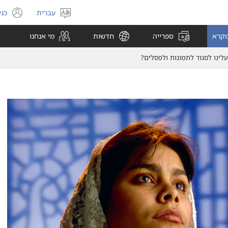
עברית
כני
בחר
(פ
שפה
חל
מקרא
ספרייה
חדשות
מי אנחנו
חד
לינו לסגוד לתמונות ולפסלים?‏