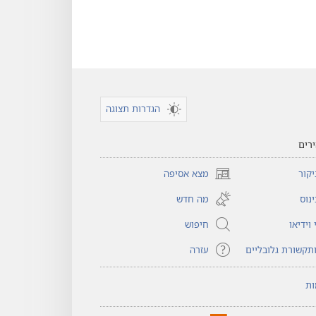
הגדרות תצוגה
רים
קור
מצא אסיפה
(פותח
חלון
נוס
מה חדש
חדש)
וידיאו
חיפוש
תקשורת גלובליים
עזרה
ות