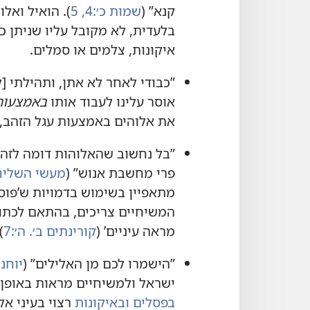
קנא”‏ (‏
שמות כ׳:‏4,‏ 5
‏)‏.‏ הואיל וא
בלעדית,‏ לא מקובל עליו שניתן כבו
איקונות,‏ צלמים או סמלים.‏
”‏כבודי לאחר לא אתן,‏ ותהילתי [‏לא
אוסר עלינו לעבוד אותו
באמצעות
את אלוהים באמצעות עגל הזהב,‏ 
”‏בל נחשוב שהאלוהות דומה לזהב,‏
פרי מחשבת אנוש”‏ (‏
מעשי השליחים 
מתאפיין בשימוש בדמויות ש’‏פוסל
המשיחיים צריכים,‏ בהתאם לכתוב
מראה עיניים’‏ (‏
קורינתים ב׳.‏ ה׳:‏7
‏)‏
”‏הישמרו לכם מן האלילים”‏ (‏
יוחנן א
ישראל ולמשיחיים מראות באופן 
בפסלים ובאיקונות
רצוי בעיני אלו