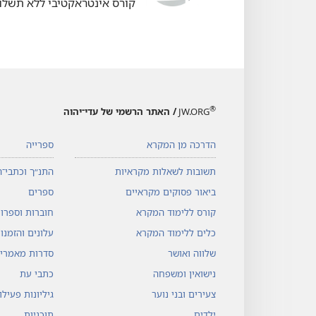
קורס אינטראקטיבי ללא תשלום
®
JW.ORG
/ האתר הרשמי של עדי־יהוה
הדרכה מן המקרא
ספרייה
תשובות לשאלות מקראיות
התנ״ך וכתבי־ה
ביאור פסוקים מקראיים
ספרים
קורס ללימוד המקרא
חוברות וספרונ
כלים ללימוד המקרא
עלונים והזמנו
שלווה ואושר
סדרות מאמרי
נישואין ומשפחה
כתבי עת
צעירים ובני נוער
גיליונות פעיל
ילדים
תוכניות