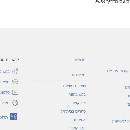
 עם מדריך אישי.‏
חדשות
קישורים מהי
קודש היווניים
בקש בי
מי אנחנו
מצא כי
(פותח
שאלות נפוצות
ים
חלון
סרטוני 
בקש ביקור
חדש)
ת
מידע ו
צור קשר
ם
סיורים בבית־אל
תרומ
אסיפות
(פותח
ות לאסיפות
חלון
ערב הזיכרון