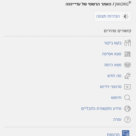
®
JW.ORG
/ האתר הרשמי של עדי־יהוה
הגדרות תצוגה
קישורים מהירים
בקש ביקור
מצא אסיפה
(פותח
חלון
מצא כינוס
(פותח
חדש)
חלון
מה חדש
חדש)
סרטוני וידיאו
חיפוש
מידע ותקשורת גלובליים
עזרה
תרומות