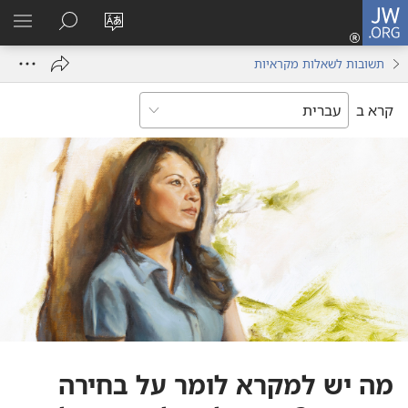
JW.ORG
כניסה
(פותח
שנה
חיפוש
הרא
חלון
את
תפר
תשובות לשאלות מקראיות
חדש)
שפת
האתר
קרא ב
מה יש למקרא לומר על בחירה