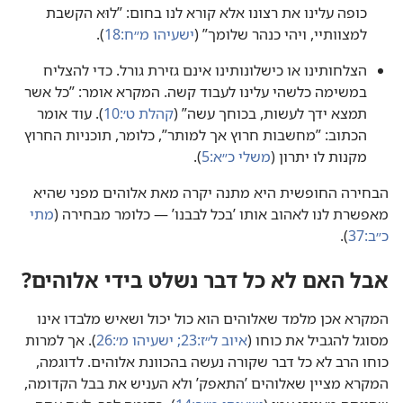
כופה עלינו את רצונו אלא קורא לנו בחום:‏ ”‏לוּא הקשבת
למצוותיי,‏ ויהי כנהר שלומך”‏ (‏
ישעיהו מ״ח:‏18
‏)‏.‏
הצלחותינו או כישלונותינו אינם גזירת גורל.‏ כדי להצליח
במשימה כלשהי עלינו לעבוד קשה.‏ המקרא אומר:‏ ”‏כל אשר
תמצא ידך לעשות,‏ בכוחך עשה”‏ (‏
קהלת ט׳:‏10
‏)‏.‏ עוד אומר
הכתוב:‏ ”‏מחשבות חרוץ אך למותר”‏,‏ כלומר,‏ תוכניות החרוץ
מקנות לו יתרון (‏
משלי כ״א:‏5
‏)‏.‏
הבחירה החופשית היא מתנה יקרה מאת אלוהים מפני שהיא
מאפשרת לנו לאהוב אותו ’‏בכל לבבנו’‏ — כלומר מבחירה (‏
מתי
כ״ב:‏37
‏)‏.‏
אבל האם לא כל דבר נשלט בידי אלוהים?‏
המקרא אכן מלמד שאלוהים הוא כול יכול ושאיש מלבדו אינו
מסוגל להגביל את כוחו (‏
איוב ל״ז:‏23;‏
ישעיהו מ׳:‏26
‏)‏.‏ אך למרות
כוחו הרב לא כל דבר שקורה נעשה בהכוונת אלוהים.‏ לדוגמה,‏
המקרא מציין שאלוהים ’‏התאפק’‏ ולא העניש את בבל הקדומה,‏