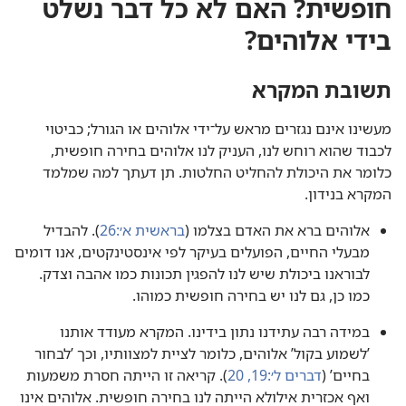
חופשית?‏ האם לא כל דבר נשלט
בידי אלוהים?‏
תשובת המקרא
מעשינו אינם נגזרים מראש על־ידי אלוהים או הגורל;‏ כביטוי
לכבוד שהוא רוחש לנו,‏ העניק לנו אלוהים בחירה חופשית,‏
כלומר את היכולת להחליט החלטות.‏ תן דעתך למה שמלמד
המקרא בנידון.‏
אלוהים ברא את האדם בצלמו (‏
בראשית א׳:‏26
‏)‏.‏ להבדיל
מבעלי החיים,‏ הפועלים בעיקר לפי אינסטינקטים,‏ אנו דומים
לבוראנו ביכולת שיש לנו להפגין תכונות כמו אהבה וצדק.‏
כמו כן,‏ גם לנו יש בחירה חופשית כמוהו.‏
במידה רבה עתידנו נתון בידינו.‏ המקרא מעודד אותנו
’‏לשמוע בקול’‏ אלוהים,‏ כלומר לציית למצוותיו,‏ וכך ’‏לבחור
בחיים’‏ (‏
דברים ל׳:‏19,‏ 20
‏)‏.‏ קריאה זו הייתה חסרת משמעות
ואף אכזרית אילולא הייתה לנו בחירה חופשית.‏ אלוהים אינו