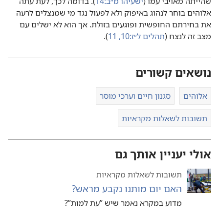
שהייתה מאויבי עמו (‏
ישעיהו מ״ב:‏14
‏)‏.‏ בדומה לכך,‏ לעת עתה
אלוהים בוחר לנהוג באיפוק ולא לפעול נגד מי שמנצלים לרעה
את בחירתם החופשית ופוגעים בזולת.‏ אך הוא לא ישלים עם
מצב זה לנצח (‏
תהלים ל״ז:‏10,‏ 11
‏)‏.‏
נושאים קשורים
אלוהים
סגנון חיים וערכי מוסר
תשובות לשאלות מקראיות
אולי יעניין אותך גם
תשובות לשאלות מקראיות
האם יום מותנו נקבע מראש?‏
מדוע במקרא נאמר שיש ”‏עת למות”‏?‏