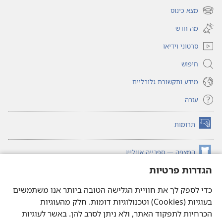
חלון
מצא כינוס
(פותח
חדש)
חלון
מה חדש
חדש)
סרטוני וידיאו
חיפוש
מידע ותקשורת גלובליים
עזרה
תרומות
(פותח
חלון
חדש)
המצפה — ספרייה אונליין
(פותח
חלון
הגדרות פרטיות
®
JW Hub
חדש)
(פותח
חלון
כדי לספק לך את חוויית הגלישה הטובה ביותר אנו משתמשים
®JW Library
חדש)
בעוגיות (Cookies) וטכנולוגיות דומות. חלק מהעוגיות
הכרחיות לתפקוד האתר, ולא ניתן לסרב להן. באשר לעוגיות
ספריית המצפה