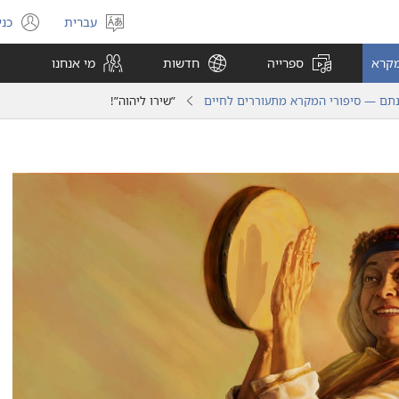
עברית
כני
בחר
(פ
שפה
חל
מקרא
ספרייה
חדשות
מי אנחנו
חד
תם — סיפורי המקרא מתעוררים לחיים
‏”‏שירו ליהוה”‏!‏