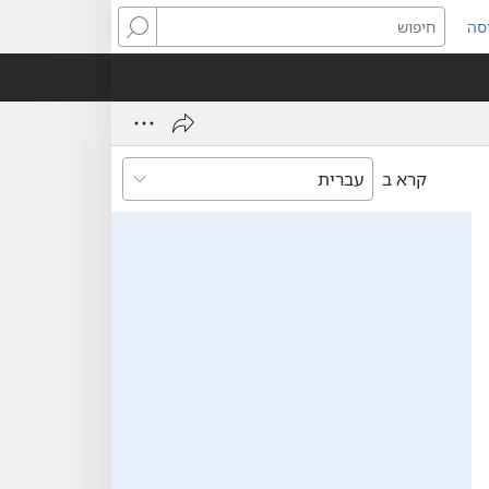
סה
ותח
חיפוש
ון
ש)
קרא ב