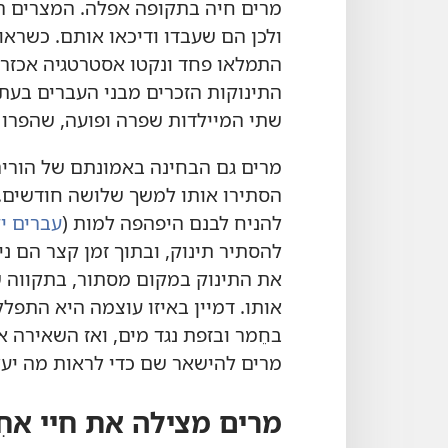
מרים חיה בתקופה אפלה.‏ המצרים ה
ולכן הם שעבדו ודיכאו אותם.‏ כשר
התמלאו פחד ונקטו אסטרטגיה אכזרית
התינוקות הזכרים מבני העברים בעת
שתי המיילדות שפרה ופועה,‏ שהפרו 
מרים גם הבחינה באמונתם של הוריה,‏
הסתירו אותו למשך שלושה חודשים.‏ 
להניח לבנם היפהפה למות (‏
עברים י״א:
להסתיר תינוק,‏ ובתוך זמן קצר הם נ
את התינוק במקום מסתור,‏ בתקווה שמ
אותו.‏ דמיין באיזו עוצמה היא התפ
בחֵמר ובזפת נגד מים,‏ ואז השאירה א
מרים להישאר שם כדי לראות מה יעלה 
מרים מצילה את חיי אחִ