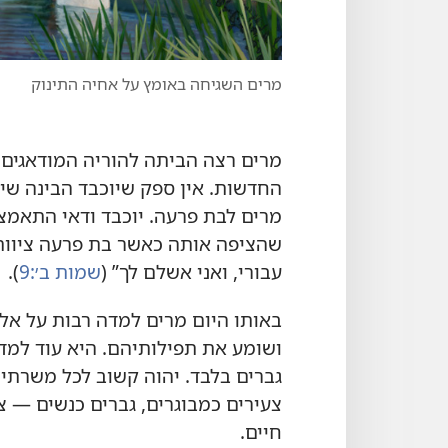
מרים השגיחה באומץ על אחיה התינוק
מרים רצה הביתה להוריה המודאגים.
החדשות.‏ אין ספק שיוכבד הבינה שיה
מרים לבת פרעה.‏ יוכבד ודאי התא
שהציפה אותה כאשר בת פרעה ציוותה ע
עבורי,‏ ואני אשלם לך”‏ (‏
שמות ב׳:‏9
‏)‏.‏
באותו היום מרים למדה רבות על אלו
ושומע את תפילותיהם.‏ היא עוד למד
גברים בלבד.‏ יהוה קשוב לכל משרתיו 
צעירים כמבוגרים,‏ גברים כנשים — 
חיים.‏