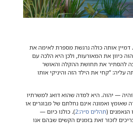
‏ דמיין אותה כולה נרגשת מספרת לאימה את
וה כיוון את המאורעות,‏ ולכן היא הלכה עם
מצה להסתיר את תחושת ההקלה והאושר
ליה:‏ ”‏קחי את הילד הזה והיניקי אותו
היה — יהוה.‏ היא למדה שהוא דואג למשרתיו
ה שאומץ ואמונה אינם נחלתם של מבוגרים או
הנאמנים (‏
תהלים ס״ה:‏2
‏)‏.‏ כולנו כיום —
צריכים לזכור זאת בזמנים הקשים שבהם אנו