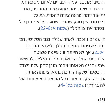
חשיבו את בני עמה העברים לאיום משמעותי,‏
או המצרים שעבדיהם מתעצמים ומתרבים,‏ הם
 עוד יותר.‏ פרעה ציווה להמית את כל
 לידתם.‏ אין ספק שמרים שמעה על אמונתן של
בסתר את צו המלך (‏
שמות א׳:‏8–22
‏)‏.‏
 עמרם ויוכבד.‏ לאחר שנולד בנם השלישי,‏ הם
הם לא פחדו מגזירת המלך ולא היו מוכנים
‏23
‏)‏.‏ אך לא הייתה זו משימה פשוטה
יצבו בפני החלטה כואבת.‏ יוכבד נאלצה להשאיר
ישהו ימצא אותו ויהיה מוכן להגן עליו ולגדל
ללה בשעה שלקחה תיבת גומא,‏ ציפתה אותה
ת בנה היקר ביאור.‏ ככל הנראה היא ציוותה על
בגורלו (‏
שמות ב׳:‏1–4
‏)‏.‏
יה