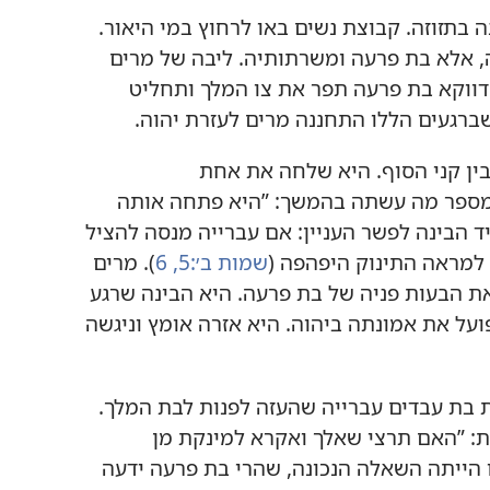
בתזוזה.‏ קבוצת נשים באו לרחוץ במי היאור.‏
,‏ אלא בת פרעה ומשרתותיה.‏ ליבה של מרים
שדווקא בת פרעה תפר את צו המלך ותחליט
ברגעים הללו התחננה מרים לעזרת יהוה.‏
ן קני הסוף.‏ היא שלחה את אחת
ספר מה עשתה בהמשך:‏ ”‏היא פתחה אותה
ייד הבינה לפשר העניין:‏ אם עברייה מנסה להציל
למראה התינוק היפהפה (‏
שמות ב׳:‏5,‏ 6
‏)‏.‏ מרים
 הבעות פניה של בת פרעה.‏ היא הבינה שרגע
ועל את אמונתה ביהוה.‏ היא אזרה אומץ וניגשה
ות בת עבדים עברייה שהעזה לפנות לבת המלך.‏
‏ ”‏האם תרצי שאלך ואקרא למינקת מן
זו הייתה השאלה הנכונה,‏ שהרי בת פרעה ידעה