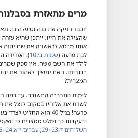
מרים מתאזרת בסבלנות
יוכבד הניקה את בנה וטיפלה בו.‏ 
שהצילה את חייו.‏ ייתכן שהיא עזר
אותו מבטא לראשונה את שם יהוה אלוה
לבת פרעה (‏
שמות ב׳:‏10
‏)‏.‏ הפרידה
לילד את השם משה.‏ אין ספק שמרים
בבגרותו.‏ האם ימשיך לאהוב את יהו
המצרית?‏
לימים התבררה התשובה.‏ עד כמה ה
לשרת את אלוהיו במקום לנצל את הה
פרעה!‏ בגיל 40 הוא החליט 
ובעקבות כך נמלט ממצרים כי נשקפה 
השליחים ז׳:‏23–29;‏
עברים י״א:‏24–26