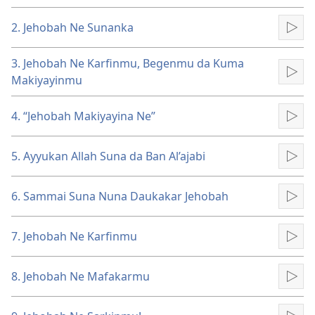
Format
Form
2. Jehobah Ne Sunanka
Kun
3. Jehobah Ne Karfinmu, Begenmu da Kuma
Kun
Makiyayinmu
4. “Jehobah Makiyayina Ne”
Kun
5. Ayyukan Allah Suna da Ban Al’ajabi
Kun
6. Sammai Suna Nuna Daukakar Jehobah
Kun
7. Jehobah Ne Karfinmu
Kun
8. Jehobah Ne Mafakarmu
Kun