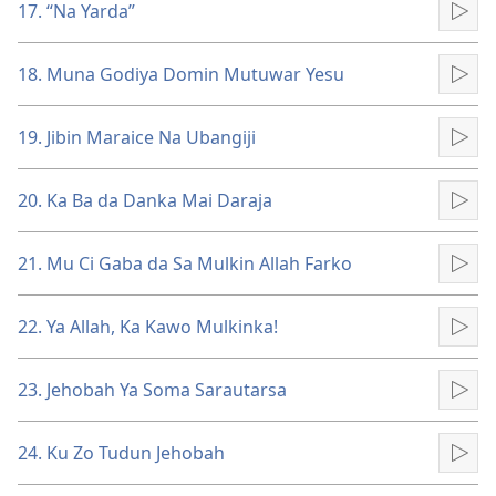
17. “Na Yarda”
Kun
18. Muna Godiya Domin Mutuwar Yesu
Kun
19. Jibin Maraice Na Ubangiji
Kun
20. Ka Ba da Danka Mai Daraja
Kun
21. Mu Ci Gaba da Sa Mulkin Allah Farko
Kun
22. Ya Allah, Ka Kawo Mulkinka!
Kun
23. Jehobah Ya Soma Sarautarsa
Kun
24. Ku Zo Tudun Jehobah
Kun