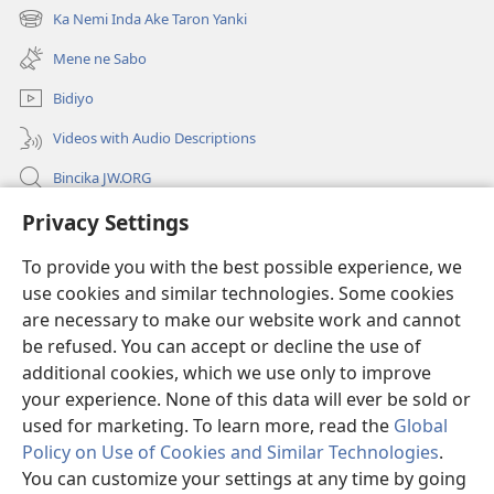
new
Ka Nemi Inda Ake Taron Yanki
(opens
window)
new
Mene ne Sabo
window)
Bidiyo
Videos with Audio Descriptions
Bincika JW.ORG
Labaran Shari’a
Privacy Settings
To provide you with the best possible experience, we
Gudummawa
(opens
use cookies and similar technologies. Some cookies
new
are necessary to make our website work and cannot
window)
Watchtower LABURARE NA INTANE
(opens
be refused. You can accept or decline the use of
new
additional cookies, which we use only to improve
®
JW Hub
window)
(opens
your experience. None of this data will ever be sold or
new
used for marketing. To learn more, read the
Global
window)
Policy on Use of Cookies and Similar Technologies
.
You can customize your settings at any time by going