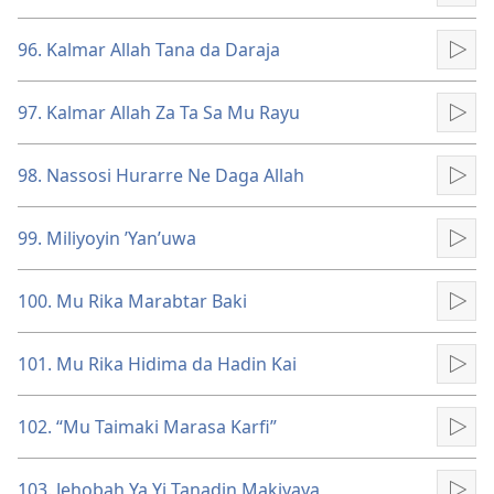
96. Kalmar Allah Tana da Daraja
Kun
97. Kalmar Allah Za Ta Sa Mu Rayu
Kun
98. Nassosi Hurarre Ne Daga Allah
Kun
99. Miliyoyin ’Yan’uwa
Kun
100. Mu Rika Marabtar Baki
Kun
101. Mu Rika Hidima da Hadin Kai
Kun
102. “Mu Taimaki Marasa Karfi”
Kun
103. Jehobah Ya Yi Tanadin Makiyaya