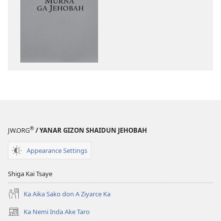
da
Murya
Zama
Yi
littattafai
Abokin
Wakar
‘Ku
Jehobah
Tare
Rera
—
Waka
Mu
da
Yi
Murna’
Wakar
ga
Tare
Jehobah
®
JW.ORG
/ YANAR GIZON SHAIDUN JEHOBAH
Appearance Settings
Shiga Kai Tsaye
Ka Aika Sako don A Ziyarce Ka
Ka Nemi Inda Ake Taro
(opens