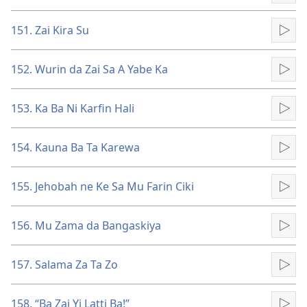
151. Zai Kira Su
Kun
152. Wurin da Zai Sa A Yabe Ka
Kun
153. Ka Ba Ni Karfin Hali
Kun
154. Kauna Ba Ta Karewa
Kun
155. Jehobah ne Ke Sa Mu Farin Ciki
Kun
156. Mu Zama da Bangaskiya
Kun
157. Salama Za Ta Zo
Kun
158. “Ba Zai Yi Latti Ba!”