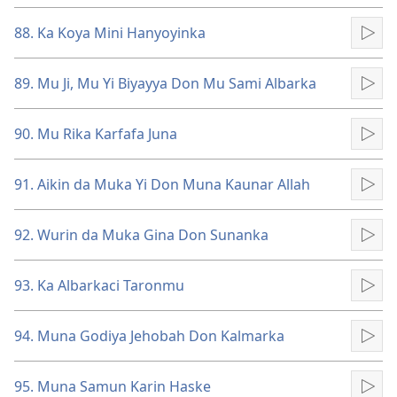
88. Ka Koya Mini Hanyoyinka
Kun
89. Mu Ji, Mu Yi Biyayya Don Mu Sami Albarka
Kun
90. Mu Rika Karfafa Juna
Kun
91. Aikin da Muka Yi Don Muna Kaunar Allah
Kun
92. Wurin da Muka Gina Don Sunanka
Kun
93. Ka Albarkaci Taronmu
Kun
94. Muna Godiya Jehobah Don Kalmarka
Kun
95. Muna Samun Karin Haske
Kun