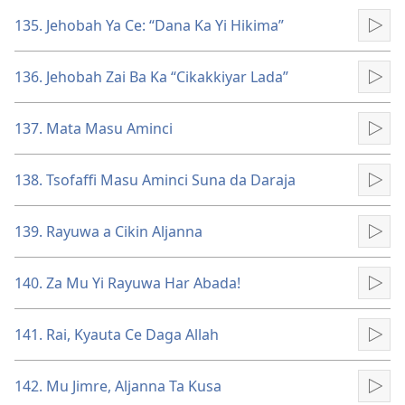
135. Jehobah Ya Ce: “Dana Ka Yi Hikima”
Kun
136. Jehobah Zai Ba Ka “Cikakkiyar Lada”
Kun
137. Mata Masu Aminci
Kun
138. Tsofaffi Masu Aminci Suna da Daraja
Kun
139. Rayuwa a Cikin Aljanna
Kun
140. Za Mu Yi Rayuwa Har Abada!
Kun
141. Rai, Kyauta Ce Daga Allah
Kun
142. Mu Jimre, Aljanna Ta Kusa
Kun