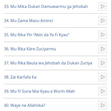
33. Mu Mika Dukan Damuwarmu ga Jehobah
Kun
34. Mu Zama Masu Aminci
Kun
35. Mu Rika Yin “Abin da Ya Fi Kyau”
Kun
36. Mu Rika Kāre Zuciyarmu
Kun
37. Mu Rika Bauta wa Jehobah da Dukan Zuciya
Kun
38. Zai Karfafa Ka
Kun
39. Mu Yi Suna Mai Kyau a Wurin Allah
Kun
40. Waye ne Allahnka?
Kun