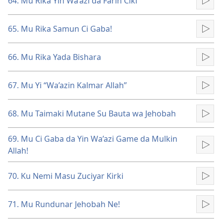
64. Mu Rika Yin Wa’azi da Farin Ciki
Kun
65. Mu Rika Samun Ci Gaba!
Kun
66. Mu Rika Yada Bishara
Kun
67. Mu Yi “Wa’azin Kalmar Allah”
Kun
68. Mu Taimaki Mutane Su Bauta wa Jehobah
Kun
69. Mu Ci Gaba da Yin Wa’azi Game da Mulkin
Kun
Allah!
70. Ku Nemi Masu Zuciyar Kirki
Kun
71. Mu Rundunar Jehobah Ne!
Kun