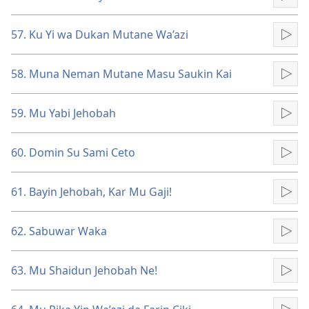
Kun
57. Ku Yi wa Dukan Mutane Wa’azi
Kun
58. Muna Neman Mutane Masu Saukin Kai
Kun
59. Mu Yabi Jehobah
Kun
60. Domin Su Sami Ceto
Kun
61. Bayin Jehobah, Kar Mu Gaji!
Kun
62. Sabuwar Waka
Kun
63. Mu Shaidun Jehobah Ne!
Kun