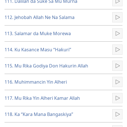
111. Dalilan da Suke Sa Mu Murna
Kun
112. Jehobah Allah Ne Na Salama
Kun
113. Salamar da Muke Morewa
Kun
114. Ku Kasance Masu “Haƙuri”
Kun
115. Mu Rika Godiya Don Hakurin Allah
Kun
116. Muhimmancin Yin Alheri
Kun
117. Mu Rika Yin Alheri Kamar Allah
Kun
118. Ka “Kara Mana Bangaskiya”
Kun