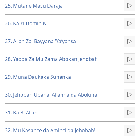
25. Mutane Masu Daraja
Kun
26. Ka Yi Domin Ni
Kun
27. Allah Zai Bayyana ’Ya’yansa
Kun
28. Yadda Za Mu Zama Abokan Jehobah
Kun
29. Muna Daukaka Sunanka
Kun
30. Jehobah Ubana, Allahna da Abokina
Kun
31. Ka Bi Allah!
Kun
32. Mu Kasance da Aminci ga Jehobah!
Kun