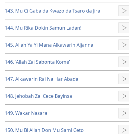
143. Mu Ci Gaba da Kwazo da Tsaro da Jira
Kun
144. Mu Rika Dokin Samun Ladan!
Kun
145. Allah Ya Yi Mana Alkawarin Aljanna
Kun
146. ‘Allah Zai Sabonta Kome’
Kun
147. Alkawarin Rai Na Har Abada
Kun
148. Jehobah Zai Cece Bayinsa
Kun
149. Wakar Nasara
Kun
150. Mu Bi Allah Don Mu Sami Ceto
Kun