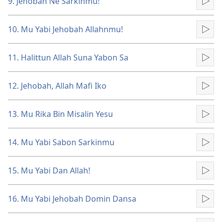
9. Jehobah Ne Sarkinmu!
Kun
10. Mu Yabi Jehobah Allahnmu!
Kun
11. Halittun Allah Suna Yabon Sa
Kun
12. Jehobah, Allah Mafi Iko
Kun
13. Mu Rika Bin Misalin Yesu
Kun
14. Mu Yabi Sabon Sarkinmu
Kun
15. Mu Yabi Dan Allah!
Kun
16. Mu Yabi Jehobah Domin Dansa
Kun