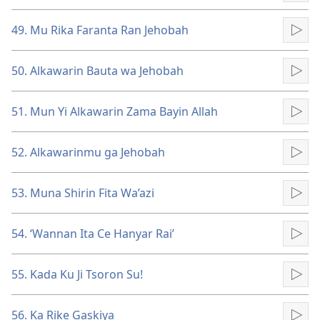
49. Mu Rika Faranta Ran Jehobah
Kun
50. Alkawarin Bauta wa Jehobah
Kun
51. Mun Yi Alkawarin Zama Bayin Allah
Kun
52. Alkawarinmu ga Jehobah
Kun
53. Muna Shirin Fita Wa’azi
Kun
54. ‘Wannan Ita Ce Hanyar Rai’
Kun
55. Kada Ku Ji Tsoron Su!
Kun
56. Ka Rike Gaskiya