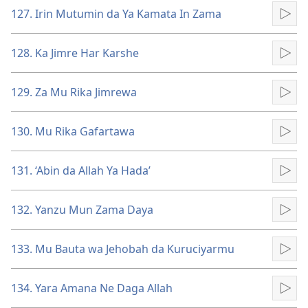
127. Irin Mutumin da Ya Kamata In Zama
Kun
128. Ka Jimre Har Karshe
Kun
129. Za Mu Rika Jimrewa
Kun
130. Mu Rika Gafartawa
Kun
131. ‘Abin da Allah Ya Hada’
Kun
132. Yanzu Mun Zama Daya
Kun
133. Mu Bauta wa Jehobah da Kuruciyarmu
Kun
134. Yara Amana Ne Daga Allah
Kun