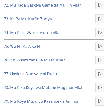
72. Mu Yada Gaskiya Game da Mulkin Allah
Kun
73. Ka Ba Mu Karfin Zuciya
Kun
74. Mu Rera Wakar Mulkin Allah!
Kun
75. ’Ga Ni! Ka Aike Ni’
Kun
76. Yin Wa’azi Yana Sa Mu Murna?
Kun
77. Haske a Duniya Mai Duhu
Kun
78. Mu Rika Koya wa Mutane Maganar Allah
Kun
79. Mu Koya Musu Su Kasance da Aminci
Kun