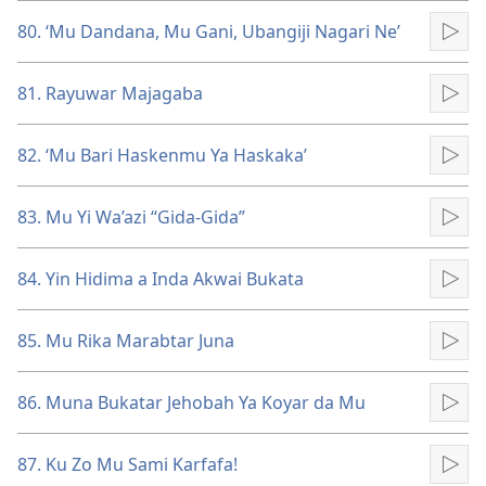
80. ‘Mu Dandana, Mu Gani, Ubangiji Nagari Ne’
Kun
81. Rayuwar Majagaba
Kun
82. ‘Mu Bari Haskenmu Ya Haskaka’
Kun
83. Mu Yi Wa’azi “Gida-Gida”
Kun
84. Yin Hidima a Inda Akwai Bukata
Kun
85. Mu Rika Marabtar Juna
Kun
86. Muna Bukatar Jehobah Ya Koyar da Mu
Kun
87. Ku Zo Mu Sami Karfafa!
Kun