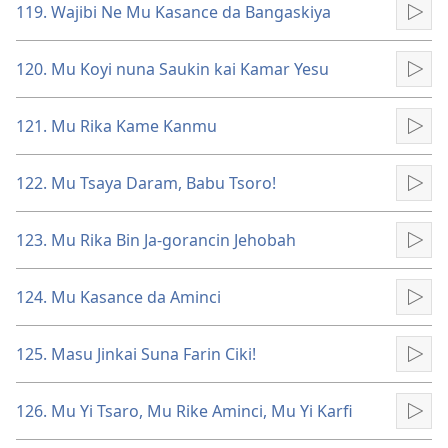
119. Wajibi Ne Mu Kasance da Bangaskiya
Kun
120. Mu Koyi nuna Saukin kai Kamar Yesu
Kun
121. Mu Rika Kame Kanmu
Kun
122. Mu Tsaya Daram, Babu Tsoro!
Kun
123. Mu Rika Bin Ja-gorancin Jehobah
Kun
124. Mu Kasance da Aminci
Kun
125. Masu Jinkai Suna Farin Ciki!
Kun
126. Mu Yi Tsaro, Mu Rike Aminci, Mu Yi Karfi
Kun