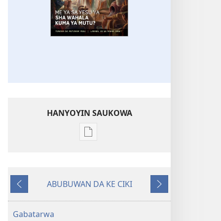
HANYOYIN SAUKOWA
Sauko
da
littattafai
HASUMIYAR
ABUBUWAN DA KE CIKI
TSARO
Na
Na
Me
Baya
Gaba
Ya
Gabatarwa
Sa