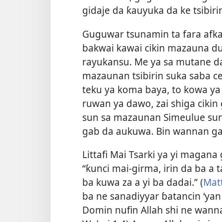
gidaje da ƙauyuka da ke tsibiri
Guguwar tsunamin ta fara afk
bakwai kawai cikin mazauna du
rayukansu. Me ya sa mutane d
mazaunan tsibirin suka saba c
teku ya koma baya, to kowa y
ruwan ya dawo, zai shiga cikin
sun sa mazaunan Simeulue sun
gab da aukuwa. Bin wannan gar
Littafi Mai Tsarki ya yi magan
“ƙunci mai-girma, irin da ba a 
ba kuwa za a yi ba dadai.” (
Mat
ba ne sanadiyyar ɓatancin ‘ya
Domin nufin Allah shi ne wanna