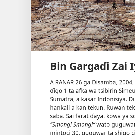
Bin Gargaɗi Zai I
A RANAR 26 ga Disamba, 2004, 
ɗigo 1 ta afka wa tsibirin Si
Sumatra, a ƙasar Indonisiya. 
hankali a kan tekun. Ruwan te
saba. Sai farat ɗaya, kowa ya 
“Smong! Smong!”
wato guguwar 
mintoci 30, guguwar ta shigo c