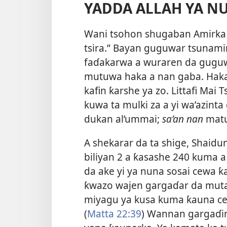
YADDA ALLAH YA 
Wani tsohon shugaban Amirka 
tsira.” Bayan guguwar tsunamin
faɗakarwa a wuraren da guguw
mutuwa haka a nan gaba. Hakaz
kafin ƙarshe ya zo. Littafi Mai
kuwa ta mulki za a yi wa’azinta
dukan al’ummai;
sa’an nan
matuƙ
A shekarar da ta shige, Shaidun
biliyan 2 a ƙasashe 240 kuma 
da ake yi ya nuna sosai cewa 
ƙwazo wajen gargaɗar da muta
miyagu ya kusa kuma ƙauna c
(
Matta 22:39
) Wannan gargaɗin