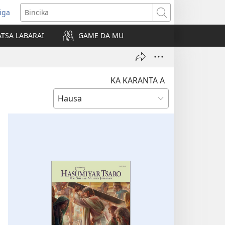
iga
ens
Bincika
w
TSA LABARAI
GAME DA MU
dow)
KA KARANTA A