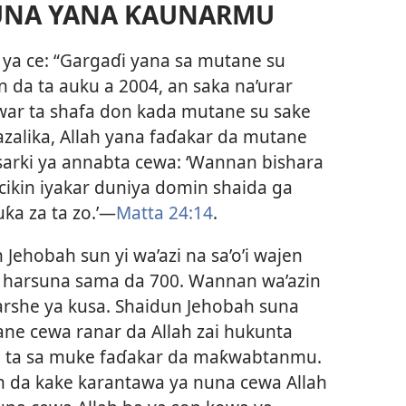
NUNA YANA ƘAUNARMU
ya ce: “Gargaɗi yana sa mutane su
 da ta auku a 2004, an saka na’urar
ar ta shafa don kada mutane su sake
alika, Allah yana faɗakar da mutane
 Tsarki ya annabta cewa: ‘Wannan bishara
 cikin iyakar duniya domin shaida ga
a za ta zo.’​—⁠
Matta 24:⁠14
.
 Jehobah sun yi wa’azi na sa’o’i wajen
a harsuna sama da 700. Wannan wa’azin
ƙarshe ya kusa. Shaidun Jehobah suna
ne cewa ranar da Allah zai hukunta
e ta sa muke faɗakar da maƙwabtanmu.
 da kake karantawa ya nuna cewa Allah