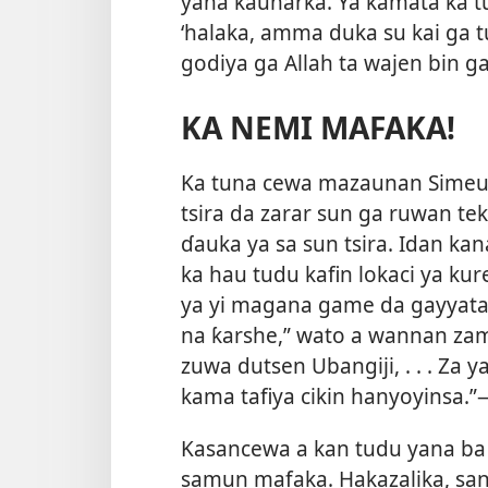
yana ƙaunarka. Ya kamata ka t
‘halaka, amma
duka su kai ga tu
godiya ga Allah ta wajen bin g
KA NEMI MAFAKA!
Ka tuna cewa mazaunan Simeul
tsira da zarar sun ga ruwan t
ɗauka ya sa sun tsira. Idan ka
ka hau tudu kafin lokaci ya kur
ya yi magana game da gayyatar
na ƙarshe,” wato a wannan zam
zuwa dutsen Ubangiji, . . . Z
kama tafiya cikin hanyoyinsa.”​
Kasancewa a kan tudu yana ba
samun mafaka. Hakazalika, sanin 