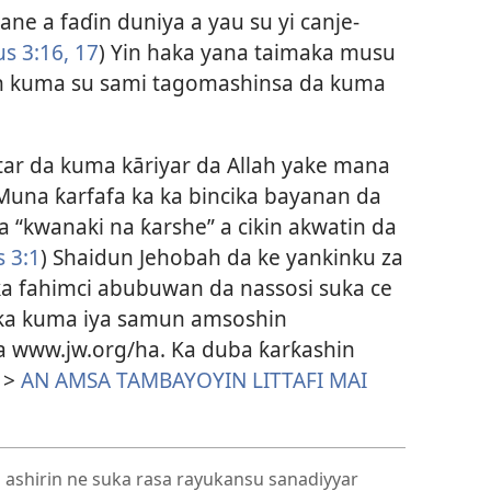
ne a faɗin duniya a yau su yi canje-
 3:​16, 17
) Yin haka yana taimaka musu
Allah kuma su sami tagomashinsa da kuma
tar da kuma kāriyar da Allah yake mana
una ƙarfafa ka ka bincika bayanan da
“kwanaki na ƙarshe” a cikin akwatin da
3:⁠1
) Shaidun Jehobah da ke yankinku za
 ka fahimci abubuwan da nassosi suka ce
 ka kuma iya samun amsoshin
 www.jw.org/⁠ha. Ka duba ƙarƙashin
 >
AN AMSA TAMBAYOYIN LITTAFI MAI
ashirin ne suka rasa rayukansu sanadiyyar