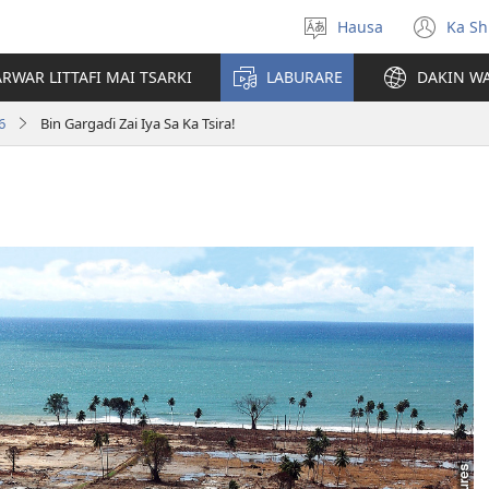
Hausa
Ka Sh
Ka
(op
Zabi
ne
RWAR LITTAFI MAI TSARKI
LABURARE
DAKIN WA
Yare
win
6
Bin Gargaɗi Zai Iya Sa Ka Tsira!