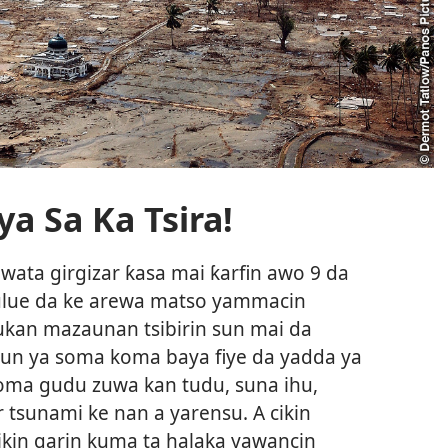
ya Sa Ka Tsira!
wata girgizar ƙasa mai ƙarfin awo 9 da
meulue da ke arewa matso yammacin
Dukan mazaunan tsibirin sun mai da
kun ya soma koma baya fiye da yadda ya
soma gudu zuwa kan tudu, suna ihu,
tsunami ke nan a yarensu. A cikin
ikin garin kuma ta halaka yawancin