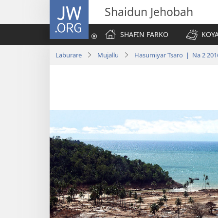
JW.ORG
Shaidun Jehobah
SHAFIN FARKO
KOYA
Laburare
Mujallu
Hasumiyar Tsaro | Na 2 201