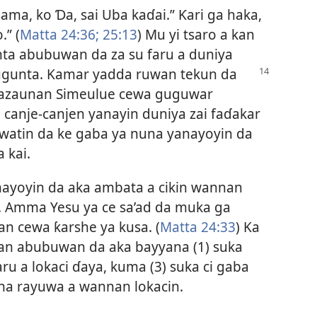
ama, ko Ɗa, sai Uba kaɗai.” Ƙari ga haka,
.” (
Matta 24:36;
25:13
) Mu yi tsaro a kan
anta abubuwan da za su faru a duniya
ugunta. Kamar yadda ruwan
tekun da
mazaunan Simeulue cewa guguwar
 canje-canjen yanayin duniya zai faɗakar
watin da ke gaba ya nuna yanayoyin da
a kai.
nayoyin da aka ambata a cikin wannan
. Amma Yesu ya ce sa’ad da muka ga
n cewa ƙarshe ya kusa. (
Matta 24:33
) Ka
kan abubuwan da aka bayyana (1) suka
aru a lokaci ɗaya, kuma (3) suka ci gaba
na rayuwa a wannan lokacin.