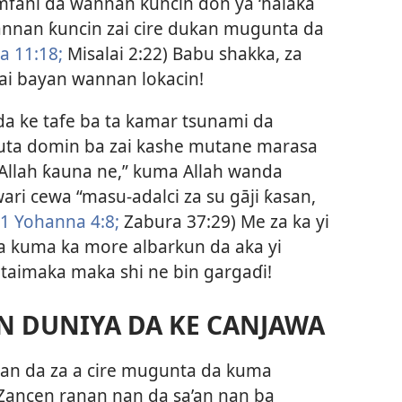
amfani da wannan ƙuncin don ya ‘halaka
annan ƙuncin zai cire dukan mugunta da
a 11:18;
Misalai 2:22
) Babu shakka, za
ai bayan wannan lokacin!
da ke tafe ba ta kamar tsunami da
uta domin ba zai kashe mutane marasa
ce “Allah ƙauna ne,” kuma Allah wanda
ari cewa “masu-adalci za su gāji ƙasan,
1 Yohanna 4:8;
Zabura 37:29
) Me za ka yi
ma kuma ka more albarkun da aka yi
 taimaka maka shi ne bin gargaɗi!
N DUNIYA DA KE CANJAWA
tan da za a cire mugunta da kuma
“Zancen ranan nan da sa’an nan ba