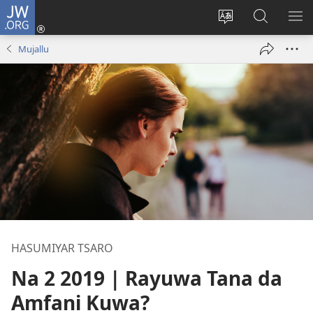
JW.ORG
Ka
Shiga
Ka
Bincika
KA
(opens
canja
JW.ORG
NU
Mujallu
new
yaren
AB
window)
dandalin
DA
KE
CIK
HASUMIYAR TSARO
Na 2 2019 | Rayuwa Tana da
Amfani Kuwa?