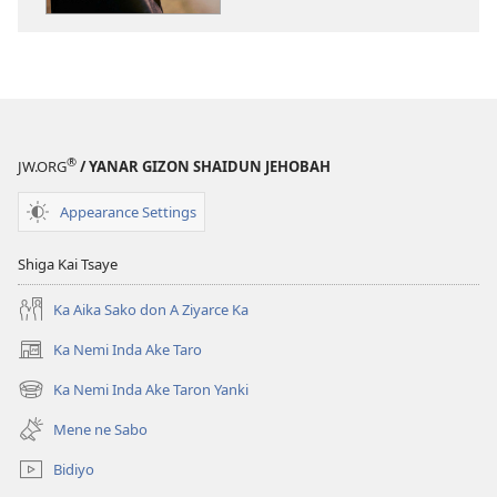
Tana
da
Amfani
Kuwa?
®
JW.ORG
/ YANAR GIZON SHAIDUN JEHOBAH
Appearance Settings
Shiga Kai Tsaye
Ka Aika Sako don A Ziyarce Ka
Ka Nemi Inda Ake Taro
(opens
new
Ka Nemi Inda Ake Taron Yanki
(opens
window)
new
Mene ne Sabo
window)
Bidiyo