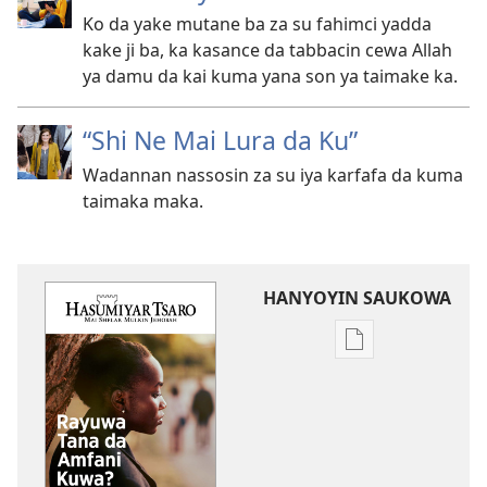
Ko da yake mutane ba za su fahimci yadda
kake ji ba, ka kasance da tabbacin cewa Allah
ya damu da kai kuma yana son ya taimake ka.
“Shi Ne Mai Lura da Ku”
Wadannan nassosin za su iya karfafa da kuma
taimaka maka.
HANYOYIN SAUKOWA
Sauko
da
littattafai
HASUMIYAR
TSARO
Rayuwa