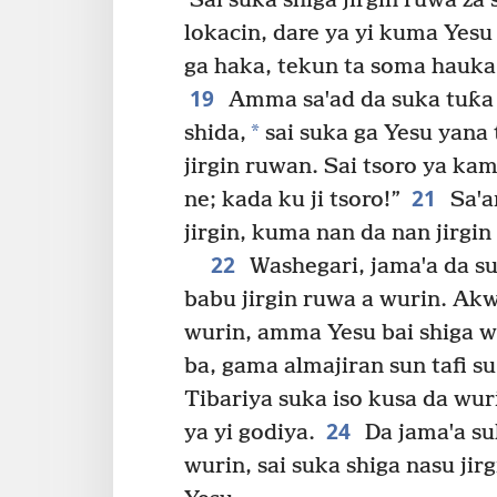
Sai suka shiga jirgin ruwa z
lokacin, dare ya yi kuma Yes
ga haka, tekun ta soma hauka,
19
Amma saꞌad da suka tuƙa 
*
shida,
sai suka ga Yesu yana 
jirgin ruwan. Sai tsoro ya kam
21
ne; kada ku ji tsoro!”
Saꞌa
jirgin, kuma nan da nan jirgin
22
Washegari, jamaꞌa da su
babu jirgin ruwa a wurin. Akw
wurin, amma Yesu bai shiga w
ba, gama almajiran sun tafi su
Tibariya suka iso kusa da wur
24
ya yi godiya.
Da jamaꞌa su
wurin, sai suka shiga nasu ji