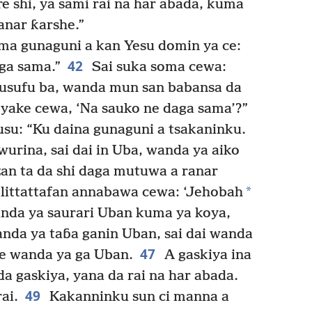
e shi, ya sami rai na har abada, kuma
anar ƙarshe.”
a gunaguni a kan Yesu domin ya ce:
42
ga sama.”
Sai suka soma cewa:
Yusufu ba, wanda mun san babansa da
yake cewa, ‘Na sauko ne daga sama’?”
su: “Ku daina gunaguni a tsakaninku.
urina, sai dai in Uba, wanda ya aiko
zan ta da shi daga mutuwa a ranar
*
 littattafan annabawa cewa: ‘Jehobah
anda ya saurari Uban kuma ya koya,
da ya taɓa ganin Uban, sai dai wanda
47
 ne wanda ya ga Uban.
A gaskiya ina
a gaskiya, yana da rai na har abada.
49
ai.
Kakanninku sun ci manna a