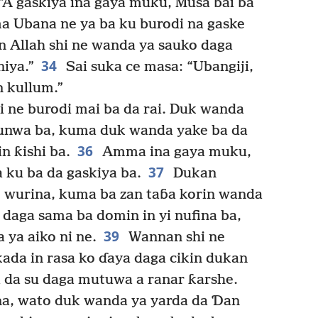
“A gaskiya ina gaya muku, Musa bai ba
a Ubana ne ya ba ku burodi na gaske
 Allah shi ne wanda ya sauko daga
34
iya.”
Sai suka ce masa: “Ubangiji,
 kullum.”
i ne burodi mai ba da rai. Duk wanda
 yunwa ba, kuma duk wanda yake ba da
36
in ƙishi ba.
Amma ina gaya muku,
37
 ku ba da gaskiya ba.
Dukan
o wurina, kuma ba zan taɓa korin wanda
daga sama ba domin in yi nufina ba,
39
ya aiko ni ne.
Wannan shi ne
kada in rasa ko ɗaya daga cikin dukan
 da su daga mutuwa a ranar ƙarshe.
a, wato duk wanda ya yarda da Ɗan