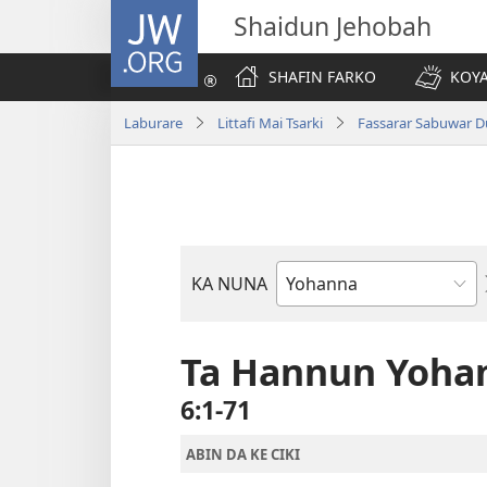
JW.ORG
Shaidun Jehobah
SHAFIN FARKO
KOYA
Laburare
Littafi Mai Tsarki
Fassarar Sabuwar D
KA NUNA
Littattafan
Littafi
Mai
Ta Hannun Yoha
Tsarki
6:1-71
ABIN DA KE CIKI