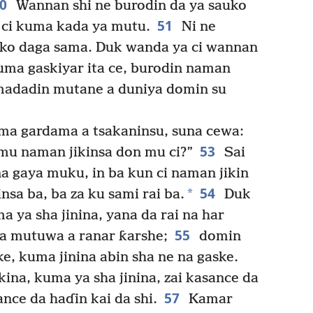
50
Wannan shi ne burodin da ya sauko
51
 ci kuma kada ya mutu.
Ni ne
auko daga sama. Duk wanda ya ci wannan
uma gaskiyar ita ce, burodin naman
 madadin mutane a duniya domin su
a gardama a tsakaninsu, suna cewa:
53
mu naman jikinsa don mu ci?”
Sai
na gaya muku, in ba kun ci naman jikin
54
*
sa ba, ba za ku sami rai ba.
Duk
a ya sha jinina, yana da rai na har
55
ga mutuwa a ranar ƙarshe;
domin
ke, kuma jinina abin sha ne na gaske.
ina, kuma ya sha jinina, zai kasance da
57
ance da haɗin kai da shi.
Kamar