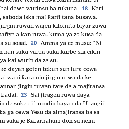
a su ƙetare tekun zuwa Kafarnahum. A
18
u bai dawo wurinsu ba tukuna.
Ƙari
 saboda iska mai ƙarfi tana busawa.
jirgin ruwan wajen kilomita biyar zuwa
tafiya a kan ruwa, kuma ya zo kusa da
20
a su sosai.
Amma ya ce musu: “Ni
n nan suka yarda suka karɓe shi cikin
 ya kai wurin da za su.
ke ɗayan gefen tekun sun lura cewa
ai wani ƙaramin jirgin ruwa da ke
annan jirgin ruwan tare da almajiransa
23
 kaɗai.
Sai jiragen ruwa daga
in da suka ci burodin bayan da Ubangiji
ka ga cewa Yesu da almajiransa ba sa
rgin suka je Kafarnahum don su nemi