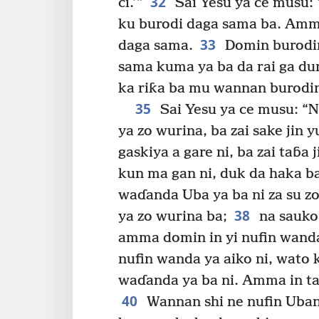
32
ci.’”
Sai Yesu ya ce musu: 
ku burodi daga sama ba. Amm
33
daga sama.
Domin burodin
sama kuma ya ba da rai ga dun
ka riƙa ba mu wannan burodin
35
Sai Yesu ya ce musu: “N
ya zo wurina, ba zai sake jin
gaskiya a gare ni, ba zai taɓa j
kun ma gan ni, duk da haka ba
waɗanda Uba ya ba ni za su z
38
ya zo wurina ba;
na sauko 
amma domin in yi nufin wanda 
nufin wanda ya aiko ni, wato 
waɗanda ya ba ni. Amma in ta
40
Wannan shi ne nufin Uban