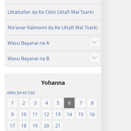
Littattafan da Ke Cikin Littafi Mai Tsarki
Maꞌanar Kalmomi da Ke Littafi Mai Tsarki
Wasu Bayanai na A
Show
more
Wasu Bayanai na B
Show
more
Yohanna
ABIN DA KE CIKI
1
2
3
4
5
6
7
8
9
10
11
12
13
14
15
16
17
18
19
20
21