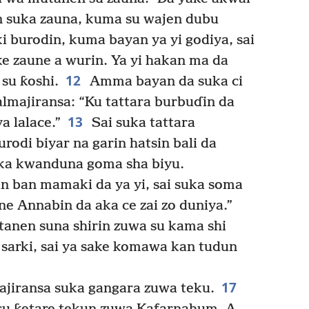
an suka zauna, kuma su wajen dubu
i burodin, kuma bayan ya yi godiya, sai
ke zaune a wurin. Ya yi hakan ma da
12
su ƙoshi.
Amma bayan da suka ci
 almajiransa: “Ku tattara burbuɗin da
13
a lalace.”
Sai suka tattara
rodi biyar na garin hatsin bali da
ika kwanduna goma sha biyu.
n ban mamaki da ya yi, sai suka soma
e Annabin da aka ce zai zo duniya.”
anen suna shirin zuwa su kama shi
i sarki, sai ya sake komawa kan tudun
17
ajiransa suka gangara zuwa teku.