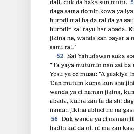
daji, duk da haka sun mutu.
daga sama domin kowa ya iya
burodi mai ba da rai da ya s
burodin zai rayu har abada. K
jikina ne, wanda zan bayar a
sami rai.”
52
Sai Yahudawan suka som
“Ta yaya mutumin nan zai ba 
Yesu ya ce musu: “A gaskiya i
Ɗan mutum kuma kun sha jinin
wanda ya ci naman jikina, kum
abada, kuma zan ta da shi da
naman jikina abinci ne na gas
56
Duk wanda ya ci naman jik
haɗin kai da ni, ni ma zan kas