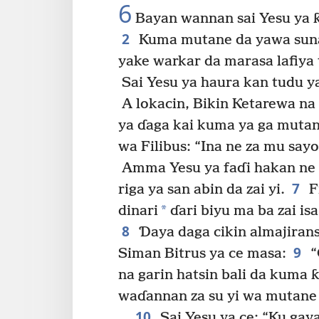
6
Bayan wannan sai Yesu ya ƙ
2
Kuma mutane da yawa suna 
yake warkar da marasa lafiya
Sai Yesu ya haura kan tudu ya
A lokacin, Bikin Ƙetarewa na
ya ɗaga kai kuma ya ga mutan
wa Filibus: “Ina ne za mu say
Amma Yesu ya faɗi hakan ne 
7
riga ya san abin da zai yi.
F
*
dinari
ɗari biyu ma ba zai i
8
Ɗaya daga cikin almajiran
9
Siman Bitrus ya ce masa:
“
na garin hatsin bali da kuma
waɗannan za su yi wa mutane
10
Sai Yesu ya ce: “Ku gay