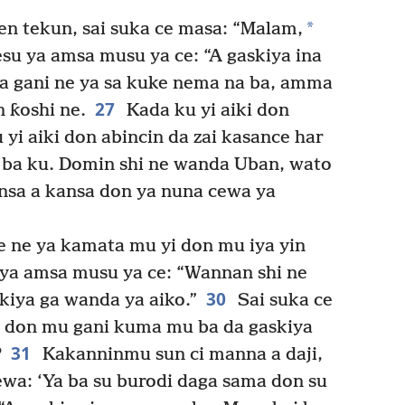
*
en tekun, sai suka ce masa: “Malam,
su ya amsa musu ya ce: “A gaskiya ina
a gani ne ya sa kuke nema na ba, amma
27
 ƙoshi ne.
Kada ku yi aiki don
 yi aiki don abincin da zai kasance har
ba ku. Domin shi ne wanda Uban, wato
insa a kansa don ya nuna cewa ya
e ne ya kamata mu yi don mu iya yin
ya amsa musu ya ce: “Wannan shi ne
30
skiya ga wanda ya aiko.”
Sai suka ce
i don mu gani kuma mu ba da gaskiya
31
?
Kakanninmu sun ci manna a daji,
wa: ‘Ya ba su burodi daga sama don su