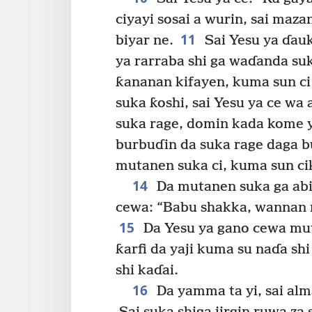
ciyayi sosai a wurin, sai maz
11
biyar ne.
Sai Yesu ya ɗauk
ya rarraba shi ga waɗanda su
ƙananan kifayen, kuma sun ci 
suka ƙoshi, sai Yesu ya ce wa
suka rage, domin kada kome y
burbuɗin da suka rage daga bu
mutanen suka ci, kuma sun c
14
Da mutanen suka ga abi
cewa: “Babu shakka, wannan n
15
Da Yesu ya gano cewa mut
ƙarfi da yaji kuma su naɗa sh
shi kaɗai.
16
Da yamma ta yi, sai alm