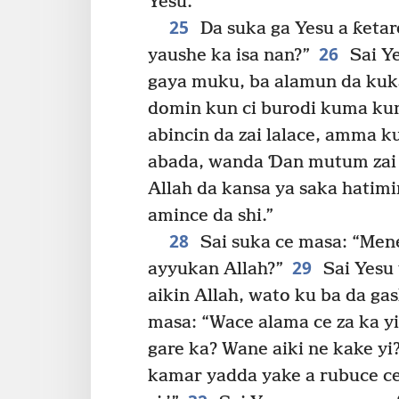
Yesu.
25
Da suka ga Yesu a ƙetar
26
yaushe ka isa nan?”
Sai Ye
gaya muku, ba alamun da kuk
domin kun ci burodi kuma kun
abincin da zai lalace, amma ku
abada, wanda Ɗan mutum zai 
Allah da kansa ya saka hatim
amince da shi.”
28
Sai suka ce masa: “Men
29
ayyukan Allah?”
Sai Yesu 
aikin Allah, wato ku ba da ga
masa: “Wace alama ce za ka y
gare ka? Wane aiki ne kake yi
kamar yadda yake a rubuce ce