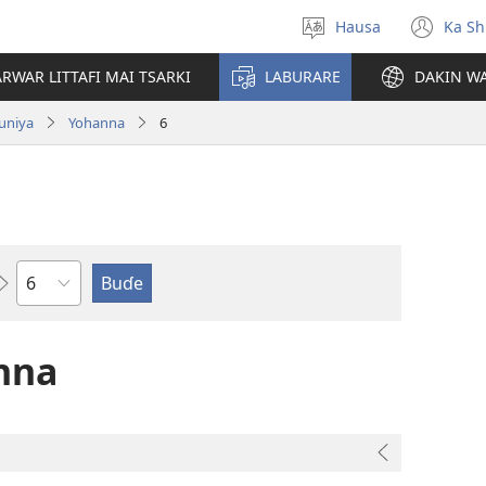
Hausa
Ka Sh
Ka
(op
Zabi
ne
RWAR LITTAFI MAI TSARKI
LABURARE
DAKIN WA
Yare
win
uniya
Yohanna
6
Babi
nna