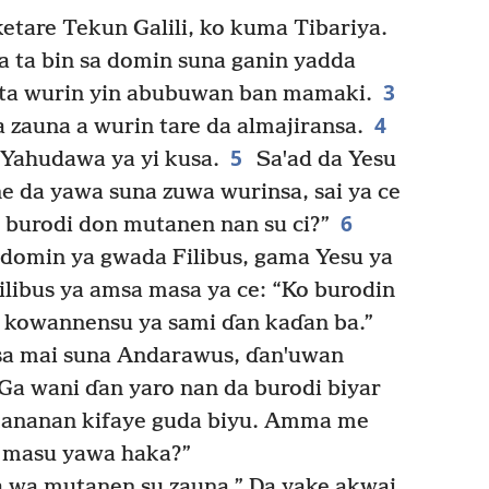
etare Tekun Galili, ko kuma Tibariya.
ta bin sa domin suna ganin yadda
3
 ta wurin yin abubuwan ban mamaki.
4
 zauna a wurin tare da almajiransa.
5
 Yahudawa ya yi kusa.
Saꞌad da Yesu
e da yawa suna zuwa wurinsa, sai ya ce
6
o burodi don mutanen nan su ci?”
domin ya gwada Filibus, gama Yesu ya
ilibus ya amsa masa ya ce: “Ko burodin
sa kowannensu ya sami ɗan kaɗan ba.”
sa mai suna Andarawus, ɗanꞌuwan
Ga wani ɗan yaro nan da burodi biyar
 ƙananan kifaye guda biyu. Amma me
 masu yawa haka?”
a wa mutanen su zauna.” Da yake akwai