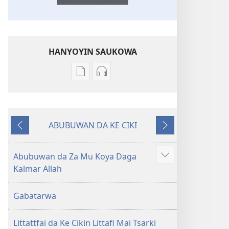
HANYOYIN SAUKOWA
Sauko
Sauko
da
da
littattafai
sauti
Littafi
Littafi
ABUBUWAN DA KE CIKI
Mai
Mai
Na
Na
Tsarki
Tsarki
Baya
Gaba
—
—
Abubuwan da Za Mu Koya Daga
Show
Fassarar
Fassarar
Kalmar Allah
more
Sabuwar
Sabuwar
Duniya
Duniya
Gabatarwa
(Juyin
(Juyin
2013)
2013)
Littattfai da Ke Cikin Littafi Mai Tsarki