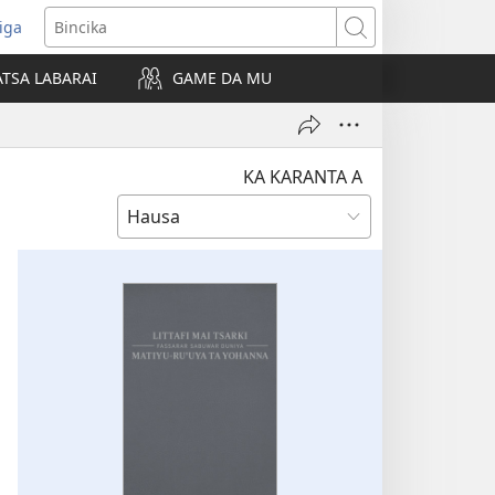
iga
ens
Bincika
w
TSA LABARAI
GAME DA MU
dow)
KA KARANTA A