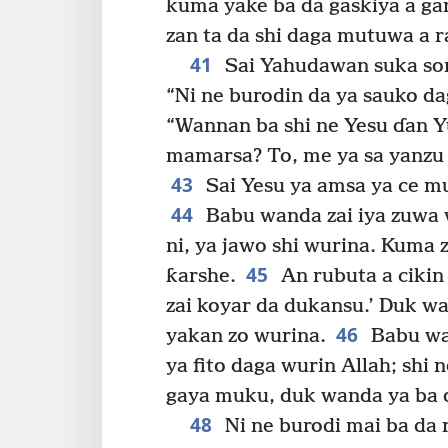
kuma yake ba da gaskiya a gar
zan ta da shi daga mutuwa a r
41
Sai Yahudawan suka som
“Ni ne burodin da ya sauko da
“Wannan ba shi ne Yesu ɗan 
mamarsa? To, me ya sa yanzu 
43
Sai Yesu ya amsa ya ce mu
44
Babu wanda zai iya zuwa w
ni, ya jawo shi wurina. Kuma 
45
ƙarshe.
An rubuta a cikin
zai koyar da dukansu.’ Duk w
46
yakan zo wurina.
Babu wan
ya fito daga wurin Allah; shi
gaya muku, duk wanda ya ba d
48
Ni ne burodi mai ba da r