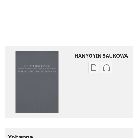
HANYOYIN SAUKOWA
Sauko
Sauko
da
da
littattafai
sauti
Littafi
Littafi
Mai
Mai
Tsarki
Tsarki
—
—
Fassarar
Fassarar
Sabuwar
Sabuwar
Yohanna
Duniya
Duniya