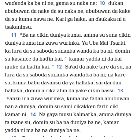
10
waɗanda ka ba ni ne, gama su naka ne;
dukan
abubuwan da nake da su naka ne, abubuwan da kake
da su kuma nawa ne. Ƙari ga haka, an ɗaukaka ni a
tsakaninsu.
11
“Ba na cikin duniya kuma, amma su suna cikin
duniya kuma ina zuwa wurinka. Ya Uba Mai Tsarki,
ka lura da su saboda sunanka wanda ka ba ni, domin
*
su kasance da haɗin kai,
kamar yadda ni da kai
12
*
muke da haɗin kai.
Saꞌad da nake tare da su, na
lura da su saboda sunanka wanda ka ba ni; na kāre
su, kuma babu ɗayansu da ya hallaka, sai dai ɗan
13
hallaka, domin a cika abin da yake cikin nassi.
Yanzu ina zuwa wurinka, kuma ina faɗan abubuwan
nan a duniya, domin su sami cikakken farin ciki
14
kamar ni.
Na gaya musu kalmarka, amma duniya
ta tsane su, domin su ba na duniya ba ne, kamar
yadda ni ma ba na duniya ba ne.