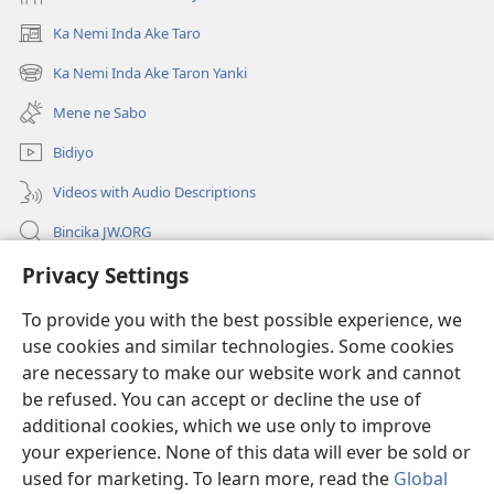
Ka Nemi Inda Ake Taro
(opens
new
Ka Nemi Inda Ake Taron Yanki
(opens
window)
new
Mene ne Sabo
window)
Bidiyo
Videos with Audio Descriptions
Bincika JW.ORG
Privacy Settings
Labaran Shari’a
To provide you with the best possible experience, we
Gudummawa
(opens
use cookies and similar technologies. Some cookies
new
are necessary to make our website work and cannot
window)
Watchtower LABURARE NA INTANE
be refused. You can accept or decline the use of
(opens
new
additional cookies, which we use only to improve
®
JW Hub
window)
(opens
your experience. None of this data will ever be sold or
new
used for marketing. To learn more, read the
Global
window)