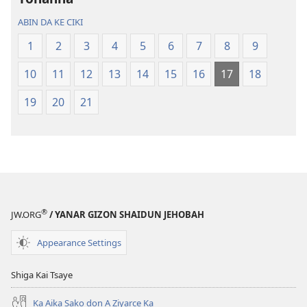
(Juyin
(Juyin
ABIN DA KE CIKI
2013)
2013)
1
2
3
4
5
6
7
8
9
10
11
12
13
14
15
16
17
18
19
20
21
®
JW.ORG
/ YANAR GIZON SHAIDUN JEHOBAH
Appearance Settings
Shiga Kai Tsaye
Ka Aika Sako don A Ziyarce Ka