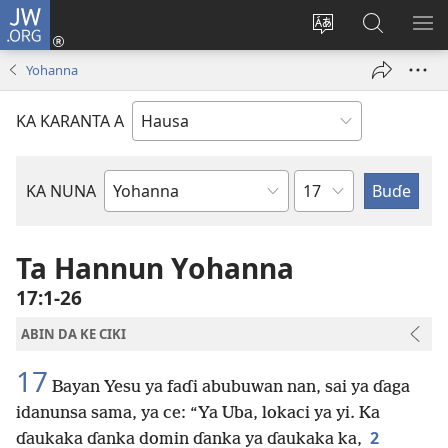
JW.ORG
Ka
Shiga
Ka
Bincika
KA
(opens
canja
JW.ORG
NU
Yohanna
new
yaren
AB
window)
dandalin
DA
KA KARANTA A
KE
CIK
Babi
KA NUNA
Littattafan
Littafi
Mai
Ta Hannun Yohanna
Tsarki
17:1-26
ABIN DA KE CIKI
17
Bayan Yesu ya faɗi abubuwan nan, sai ya ɗaga
idanunsa sama, ya ce: “Ya Uba, lokaci ya yi. Ka
2
ɗaukaka ɗanka domin ɗanka ya ɗaukaka ka,