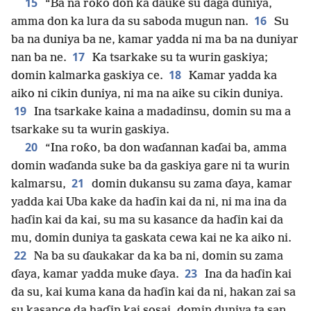
15
“Ba na roƙo don ka ɗauke su daga duniya,
16
amma don ka lura da su saboda mugun nan.
Su
ba na duniya ba ne, kamar yadda ni ma ba na duniyar
17
nan ba ne.
Ka tsarkake su ta wurin gaskiya;
18
domin kalmarka gaskiya ce.
Kamar yadda ka
aiko ni cikin duniya, ni ma na aike su cikin duniya.
19
Ina tsarkake kaina a madadinsu, domin su ma a
tsarkake su ta wurin gaskiya.
20
“Ina roƙo, ba don waɗannan kaɗai ba, amma
domin waɗanda suke ba da gaskiya gare ni ta wurin
21
kalmarsu,
domin dukansu su zama ɗaya, kamar
yadda kai Uba kake da haɗin kai da ni, ni ma ina da
haɗin kai da kai, su ma su kasance da haɗin kai da
mu, domin duniya ta gaskata cewa kai ne ka aiko ni.
22
Na ba su ɗaukakar da ka ba ni, domin su zama
23
ɗaya, kamar yadda muke ɗaya.
Ina da haɗin kai
da su, kai kuma kana da haɗin kai da ni, hakan zai sa
su kasance da haɗin kai sosai, domin duniya ta san