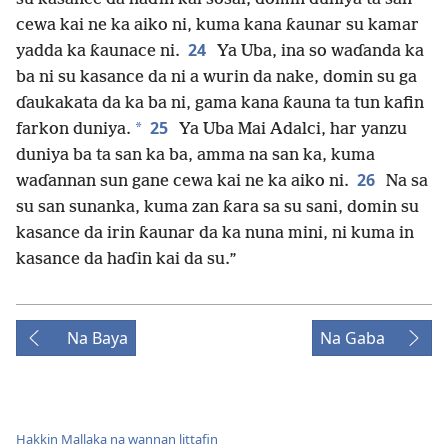
cewa kai ne ka aiko ni, kuma kana ƙaunar su kamar
24
yadda ka ƙaunace ni.
Ya Uba, ina so waɗanda ka
ba ni su kasance da ni a wurin da nake, domin su ga
ɗaukakata da ka ba ni, gama kana ƙauna ta tun kafin
25
*
farkon duniya.
Ya Uba Mai Adalci, har yanzu
duniya ba ta san ka ba, amma na san ka, kuma
26
waɗannan sun gane cewa kai ne ka aiko ni.
Na sa
su san sunanka, kuma zan ƙara sa su sani, domin su
kasance da irin ƙaunar da ka nuna mini, ni kuma in
kasance da haɗin kai da su.”
Na Baya
Na Gaba
Hakkin Mallaka na wannan littafin