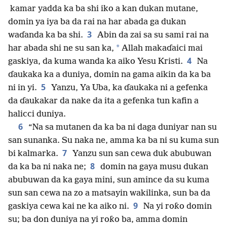
kamar yadda ka ba shi iko a kan dukan mutane,
domin ya iya ba da rai na har abada ga dukan
3
waɗanda ka ba shi.
Abin da zai sa su sami rai na
*
har abada shi ne su san ka,
Allah makaɗaici mai
4
gaskiya, da kuma wanda ka aiko Yesu Kristi.
Na
ɗaukaka ka a duniya, domin na gama aikin da ka ba
5
ni in yi.
Yanzu, Ya Uba, ka ɗaukaka ni a gefenka
da ɗaukakar da nake da ita a gefenka tun kafin a
halicci duniya.
6
“Na sa mutanen da ka ba ni daga duniyar nan su
san sunanka. Su naka ne, amma ka ba ni su kuma sun
7
bi kalmarka.
Yanzu sun san cewa duk abubuwan
8
da ka ba ni naka ne;
domin na gaya musu dukan
abubuwan da ka gaya mini, sun amince da su kuma
sun san cewa na zo a matsayin wakilinka, sun ba da
9
gaskiya cewa kai ne ka aiko ni.
Na yi roƙo domin
su; ba don duniya na yi roƙo ba, amma domin