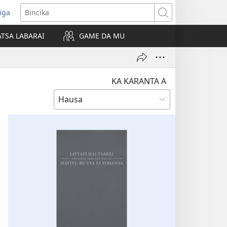
iga
ens
Bincika
w
TSA LABARAI
GAME DA MU
dow)
KA KARANTA A