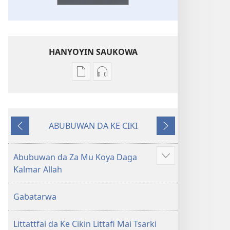
HANYOYIN SAUKOWA
Sauko
Sauko
da
da
littattafai
sauti
Littafi
Littafi
ABUBUWAN DA KE CIKI
Mai
Mai
Na
Na
Tsarki
Tsarki
Baya
Gaba
—
—
Abubuwan da Za Mu Koya Daga
Show
Fassarar
Fassarar
Kalmar Allah
more
Sabuwar
Sabuwar
Duniya
Duniya
Gabatarwa
(Juyin
(Juyin
2013)
2013)
Littattfai da Ke Cikin Littafi Mai Tsarki