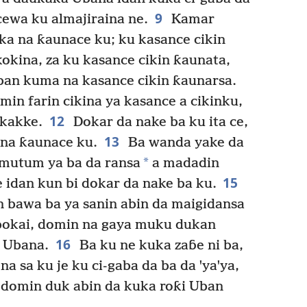
9
cewa ku almajiraina ne.
Kamar
ka na ƙaunace ku; ku kasance cikin
okina, za ku kasance cikin ƙaunata,
ban kuma na kasance cikin ƙaunarsa.
n farin cikina ya kasance a cikinku,
12
ikakke.
Dokar da nake ba ku ita ce,
13
 na ƙaunace ku.
Ba wanda yake da
*
 mutum ya ba da ransa
a madadin
15
 idan kun bi dokar da nake ba ku.
n bawa ba ya sanin abin da maigidansa
abokai, domin na gaya muku dukan
16
n Ubana.
Ba ku ne kuka zaɓe ni ba,
a sa ku je ku ci-gaba da ba da ꞌyaꞌya,
domin duk abin da kuka roƙi Uban