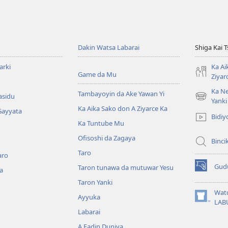
Dakin Watsa Labarai
Shiga Kai 
arki
Ka Ai
Game da Mu
Ziyar
Ka Ne
Tambayoyin da Ake Yawan Yi
asidu
(opens
Yanki
Ka Aika Sako don A Ziyarce Ka
new
Gayyata
Bidiy
window)
Ka Tuntube Mu
Ofisoshi da Zagaya
Binci
Taro
aro
Gud
Taron tunawa da mutuwar Yesu
a
(opens
new
Taron Yanki
window)
Wat
Ayyuka
(opens
LAB
new
Labarai
window)
A Fadin Duniya