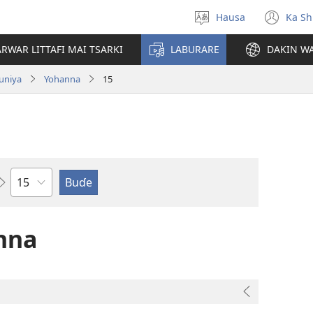
Hausa
Ka Sh
Ka
(op
Zabi
ne
RWAR LITTAFI MAI TSARKI
LABURARE
DAKIN WA
Yare
win
uniya
Yohanna
15
Babi
nna