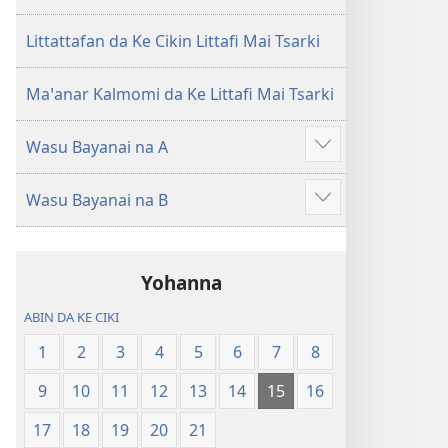
Littattafan da Ke Cikin Littafi Mai Tsarki
Maꞌanar Kalmomi da Ke Littafi Mai Tsarki
Wasu Bayanai na A
Show
more
Wasu Bayanai na B
Show
more
Yohanna
ABIN DA KE CIKI
1
2
3
4
5
6
7
8
9
10
11
12
13
14
15
16
17
18
19
20
21