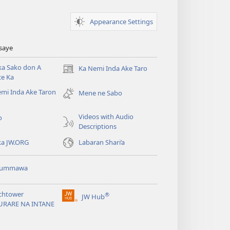
Appearance Settings
Tsaye
ka Sako don A
Ka Nemi Inda Ake Taro
(opens
ce Ka
new
mi Inda Ake Taron
window)
Mene ne Sabo
Videos with Audio
o
Descriptions
ka JW.ORG
Labaran Shari’a
ummawa
chtower
®
JW Hub
(opens
URARE NA INTANE
new
window)