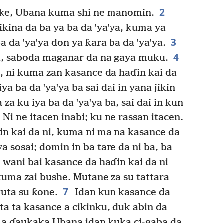
2
aske, Ubana kuma shi ne manomin.
ikina da ba ya ba da ꞌyaꞌya, kuma ya
3
 da ꞌyaꞌya don ya ƙara ba da ꞌyaꞌya.
4
a, saboda maganar da na gaya muku.
, ni kuma zan kasance da haɗin kai da
a ba da ꞌyaꞌya ba sai dai in yana jikin
za ku iya ba da ꞌyaꞌya ba, sai dai in kun
Ni ne itacen inabi; ku ne rassan itacen.
n kai da ni, kuma ni ma na kasance da
ꞌya sosai; domin in ba tare da ni ba, ba
 wani bai kasance da haɗin kai da ni
 kuma zai bushe. Mutane za su tattara
7
wuta su ƙone.
Idan kun kasance da
a ta kasance a cikinku, duk abin da
 a ɗaukaka Ubana idan kuka ci-gaba da