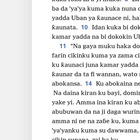
ba da ꞌyaꞌya kuma kuka nuna 
yadda Uban ya ƙaunace ni, ha
10
ƙaunata.
Idan kuka bi dok
kamar yadda na bi dokokin U
11
“Na gaya muku haka domi
farin cikinku kuma ya zama c
ku ƙaunaci juna kamar yadda
ƙaunar da ta fi wannan, wato
14
abokansa.
Ku abokaina ne
Na daina kiran ku bayi, domi
yake yi. Amma ina kiran ku 
abubuwan da na ji daga wuri
amma ni ne na zaɓe ku, kuma n
ꞌyaꞌyanku kuma su dawwama, 