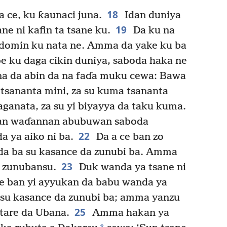
18
a ce, ku ƙaunaci juna.
Idan duniya
19
ne ni kafin ta tsane ku.
Da ku na
u domin ku nata ne. Amma da yake ku ba
e ku daga cikin duniya, saboda haka ne
a da abin da na faɗa muku cewa: Bawa
n tsananta mini, za su kuma tsananta
ganata, za su yi biyayya da taku kuma.
an waɗannan abubuwan saboda
22
 ya aiko ni ba.
Da a ce ban zo
da ba su kasance da zunubi ba. Amma
23
n zunubansu.
Duk wanda ya tsane ni
e ban yi ayyukan da babu wanda ya
a su kasance da zunubi ba; amma yanzu
25
 tare da Ubana.
Amma hakan ya