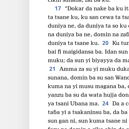
cikin sunana, zai ba ku.
17
“Dokar da nake ba ku it
ta tsane ku, ku san cewa ta tsa
duniya ne, da duniya ta so k
na duniya ba ne, domin na zaɓ
20
duniya ta tsane ku.
Ku tun
bai fi maigidansa ba. Idan su
muku; da sun yi biyayya da ma
21
Amma za su yi muku duk
sunana, domin ba su san Wanda
kuma na yi musu magana ba, 
yanzu ba su da wata hujja do
24
ya tsani Ubana ma.
Da a c
taɓa yi a tsakaninsu ba, da b
sun gan ni, sun kuma tsane ni