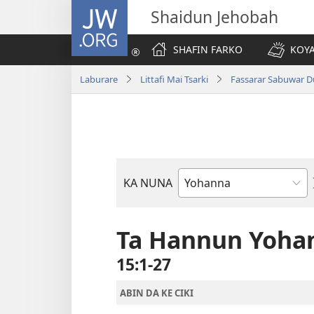
JW.ORG
Shaidun Jehobah
SHAFIN FARKO
KOYA
Laburare
Littafi Mai Tsarki
Fassarar Sabuwar D
KA NUNA
Littattafan
Littafi
Mai
Ta Hannun Yoha
Tsarki
15:1-27
ABIN DA KE CIKI