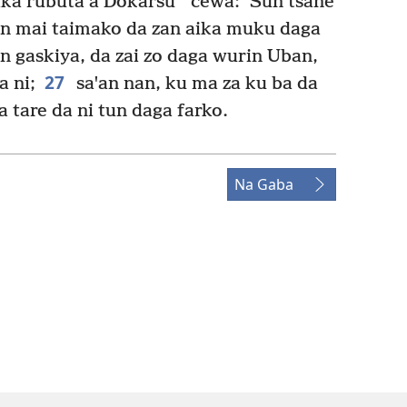
*
aka rubuta a Dokarsu
cewa: ‘Sun tsane
n mai taimako da zan aika muku daga
 gaskiya, da zai zo daga wurin Uban,
27
a ni;
saꞌan nan, ku ma za ku ba da
 tare da ni tun daga farko.
Na Gaba