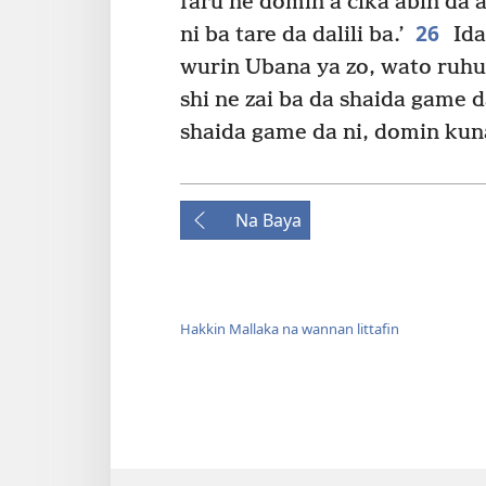
faru ne domin a cika abin da 
26
ni ba tare da dalili ba.’
Ida
wurin Ubana ya zo, wato ruhun
shi ne zai ba da shaida game d
shaida game da ni, domin kuna
Na Baya
Hakkin Mallaka na wannan littafin