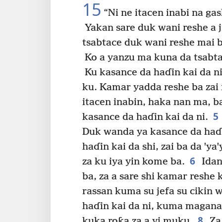
15
“Ni ne itacen inabi na g
Yakan sare duk wani reshe a j
tsabtace duk wani reshe mai ba
Ko a yanzu ma kuna da tsabt
Ku kasance da haɗin kai da ni
ku. Kamar yadda reshe ba zai iy
itacen inabin, haka nan ma, ba 
5
kasance da haɗin kai da ni.
Duk wanda ya kasance da haɗi
haɗin kai da shi, zai ba da ꞌya
6
za ku iya yin kome ba.
Idan
ba, za a sare shi kamar reshe
rassan kuma su jefa su cikin 
haɗin kai da ni, kuma maganat
8
kuka roƙa za a yi muku.
Za