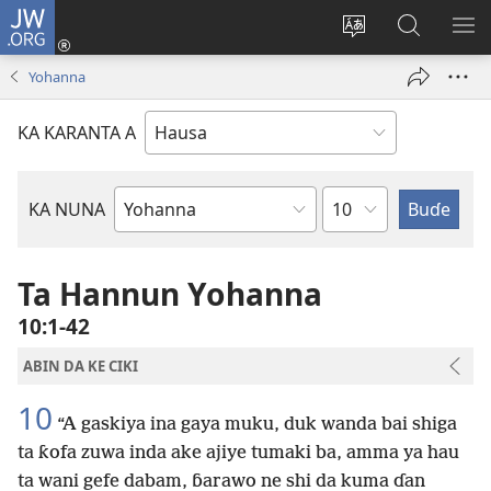
JW.ORG
Ka
Shiga
Ka
Bincika
KA
(opens
canja
JW.ORG
NU
Yohanna
new
yaren
AB
window)
dandalin
DA
KA KARANTA A
KE
CIK
Babi
KA NUNA
Littattafan
Littafi
Mai
Ta Hannun Yohanna
Tsarki
10:1-42
ABIN DA KE CIKI
10
“A gaskiya ina gaya muku, duk wanda bai shiga
ta ƙofa zuwa inda ake ajiye tumaki ba, amma ya hau
ta wani gefe dabam, ɓarawo ne shi da kuma ɗan