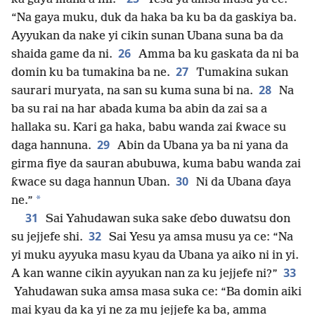
“Na gaya muku, duk da haka ba ku ba da gaskiya ba.
Ayyukan da nake yi cikin sunan Ubana suna ba da
26
shaida game da ni.
Amma ba ku gaskata da ni ba
27
domin ku ba tumakina ba ne.
Tumakina sukan
28
saurari muryata, na san su kuma suna bi na.
Na
ba su rai na har abada kuma ba abin da zai sa a
hallaka su. Ƙari ga haka, babu wanda zai ƙwace su
29
daga hannuna.
Abin da Ubana ya ba ni yana da
girma fiye da sauran abubuwa, kuma babu wanda zai
30
ƙwace su daga hannun Uban.
Ni da Ubana ɗaya
*
ne.”
31
Sai Yahudawan suka sake ɗebo duwatsu don
32
su jejjefe shi.
Sai Yesu ya amsa musu ya ce: “Na
yi muku ayyuka masu kyau da Ubana ya aiko ni in yi.
33
A kan wanne cikin ayyukan nan za ku jejjefe ni?”
Yahudawan suka amsa masa suka ce: “Ba domin aiki
mai kyau da ka yi ne za mu jejjefe ka ba, amma