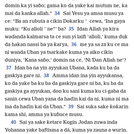
domin ka yi saɓo; gama ko da yake kai mutum ne, ka
34
mai da kanka allah.”
Sai Yesu ya amsa musu ya
*
ce: “Ba an rubuta a cikin Dokarku
cewa, ‘Ina gaya
35
*
muku: “Ku alloli
ne”’ ba?
Idan Allah ya kira
waɗanda kalmarsa ta ce sun yi laifi ‘alloli,’ kuma duk
36
da hakan nassi ba ya ƙarya,
me ya sa za ku ce ma
ni wanda Uban ya tsarkake kuma ya aiko cikin
duniya, ‘Kana saɓo,’ domin na ce, ‘Ni Ɗan Allah ne’?
37
Idan ba na yin ayyukan Ubana, kada ku ba da
38
gaskiya gare ni.
Amma idan ina yin ayyukansa,
ko da yake ba ku ba da gaskiya gare ni ba, ku ba da
gaskiya ga ayyukan, don ku sani kuma ku ci-gaba da
sanin cewa Uban yana da haɗin kai da ni, kuma ni ma
39
ina da haɗin kai da Uban.”
Sai suka sake ƙoƙarin
kama shi, amma ya kuɓuce musu.
40
Sai ya sake ƙetare Kogin Jodan zuwa inda
Yohanna yake baftisma a dā, kuma ya zauna a wurin.