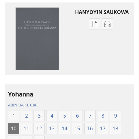
HANYOYIN SAUKOWA
Sauko
Sauko
da
da
littattafai
sauti
Littafi
Littafi
Mai
Mai
Tsarki
Tsarki
—
—
Fassarar
Fassarar
Sabuwar
Sabuwar
Yohanna
Duniya
Duniya
(Juyin
(Juyin
ABIN DA KE CIKI
2013)
2013)
1
2
3
4
5
6
7
8
9
10
11
12
13
14
15
16
17
18