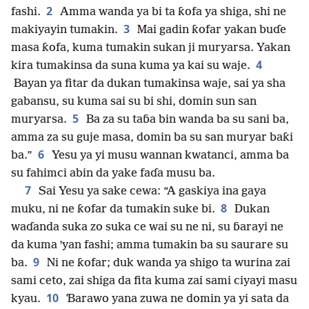
2
fashi.
Amma wanda ya bi ta ƙofa ya shiga, shi ne
3
makiyayin tumakin.
Mai gadin ƙofar yakan buɗe
masa ƙofa, kuma tumakin sukan ji muryarsa. Yakan
4
kira tumakinsa da suna kuma ya kai su waje.
Bayan ya fitar da dukan tumakinsa waje, sai ya sha
gabansu, su kuma sai su bi shi, domin sun san
5
muryarsa.
Ba za su taɓa bin wanda ba su sani ba,
amma za su guje masa, domin ba su san muryar baƙi
6
ba.”
Yesu ya yi musu wannan kwatanci, amma ba
su fahimci abin da yake faɗa musu ba.
7
Sai Yesu ya sake cewa: “A gaskiya ina gaya
8
muku, ni ne ƙofar da tumakin suke bi.
Dukan
waɗanda suka zo suka ce wai su ne ni, su ɓarayi ne
da kuma ꞌyan fashi; amma tumakin ba su saurare su
9
ba.
Ni ne ƙofar; duk wanda ya shigo ta wurina zai
sami ceto, zai shiga da fita kuma zai sami ciyayi masu
10
kyau.
Ɓarawo yana zuwa ne domin ya yi sata da