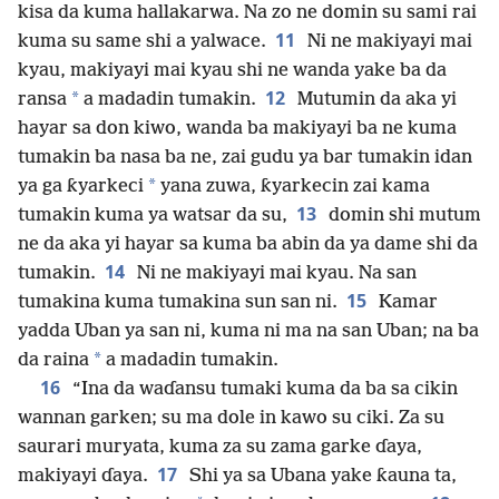
kisa da kuma hallakarwa. Na zo ne domin su sami rai
11
kuma su same shi a yalwace.
Ni ne makiyayi mai
kyau, makiyayi mai kyau shi ne wanda yake ba da
12
*
ransa
a madadin tumakin.
Mutumin da aka yi
hayar sa don kiwo, wanda ba makiyayi ba ne kuma
tumakin ba nasa ba ne, zai gudu ya bar tumakin idan
*
ya ga ƙyarkeci
yana zuwa, ƙyarkecin zai kama
13
tumakin kuma ya watsar da su,
domin shi mutum
ne da aka yi hayar sa kuma ba abin da ya dame shi da
14
tumakin.
Ni ne makiyayi mai kyau. Na san
15
tumakina kuma tumakina sun san ni.
Kamar
yadda Uban ya san ni, kuma ni ma na san Uban; na ba
*
da raina
a madadin tumakin.
16
“Ina da waɗansu tumaki kuma da ba sa cikin
wannan garken; su ma dole in kawo su ciki. Za su
saurari muryata, kuma za su zama garke ɗaya,
17
makiyayi ɗaya.
Shi ya sa Ubana yake ƙauna ta,