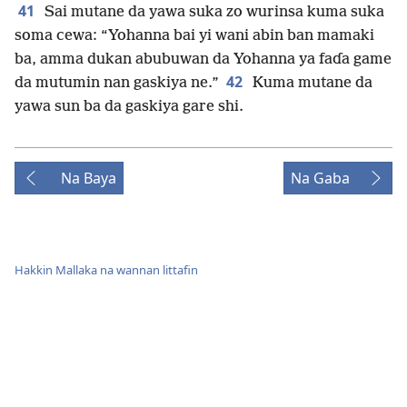
41
Sai mutane da yawa suka zo wurinsa kuma suka
soma cewa: “Yohanna bai yi wani abin ban mamaki
ba, amma dukan abubuwan da Yohanna ya faɗa game
42
da mutumin nan gaskiya ne.”
Kuma mutane da
yawa sun ba da gaskiya gare shi.
Na Baya
Na Gaba
Hakkin Mallaka na wannan littafin