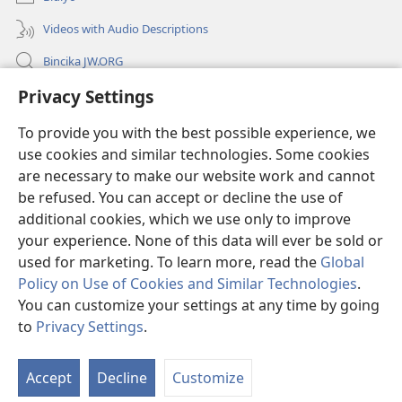
Videos with Audio Descriptions
Bincika JW.ORG
Privacy Settings
Labaran Shari’a
To provide you with the best possible experience, we
Gudummawa
(opens
use cookies and similar technologies. Some cookies
new
are necessary to make our website work and cannot
window)
Watchtower LABURARE NA INTANE
be refused. You can accept or decline the use of
(opens
new
additional cookies, which we use only to improve
®
JW Hub
window)
(opens
your experience. None of this data will ever be sold or
new
used for marketing. To learn more, read the
Global
window)
Policy on Use of Cookies and Similar Technologies
.
You can customize your settings at any time by going
Copyright
© 2026 Watch Tower Bible and Tract Society of Pennsylvania.
to
Privacy Settings
.
S
SHARUƊƊAN AMFANI
|
TSARE SIRRI
|
PRIVACY SETTINGS
Ta
Accept
Decline
Customize
of