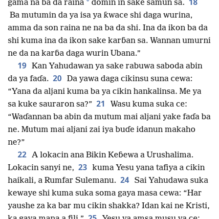
18
*
gama na ba da raina
domin in sake samun sa.
Ba mutumin da ya isa ya ƙwace shi daga wurina,
amma da son raina ne na ba da shi. Ina da ikon ba da
shi kuma ina da ikon sake karɓan sa. Wannan umurni
ne da na karɓa daga wurin Ubana.”
19
Kan Yahudawan ya sake rabuwa saboda abin
20
da ya faɗa.
Da yawa daga cikinsu suna cewa:
“Yana da aljani kuma ba ya cikin hankalinsa. Me ya
21
sa kuke sauraron sa?”
Wasu kuma suka ce:
“Waɗannan ba abin da mutum mai aljani yake faɗa ba
ne. Mutum mai aljani zai iya buɗe idanun makaho
ne?”
22
A lokacin ana Bikin Keɓewa a Urushalima.
23
Lokacin sanyi ne,
kuma Yesu yana tafiya a cikin
24
haikali, a Rumfar Sulemanu.
Sai Yahudawa suka
kewaye shi kuma suka soma gaya masa cewa: “Har
yaushe za ka bar mu cikin shakka? Idan kai ne Kristi,
25
ka gaya mana a fili.”
Yesu ya amsa musu ya ce: