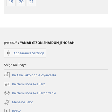
19
20
21
®
JW.ORG
/ YANAR GIZON SHAIDUN JEHOBAH
Appearance Settings
Shiga Kai Tsaye
Ka Aika Sako don A Ziyarce Ka
Ka Nemi Inda Ake Taro
(opens
new
Ka Nemi Inda Ake Taron Yanki
(opens
window)
new
Mene ne Sabo
window)
Bidiyo