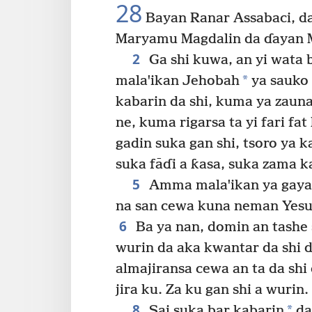
28
Bayan Ranar Assabaci, da 
Maryamu Magdalin da ɗayan M
2
Ga shi kuwa, an yi wata 
*
malaꞌikan Jehobah
ya sauko 
kabarin da shi, kuma ya zauna
ne, kuma rigarsa ta yi fari fa
gadin suka gan shi, tsoro ya k
suka fāɗi a ƙasa, suka zama 
5
Amma malaꞌikan ya gaya 
na san cewa kuna neman Yesu
6
Ba ya nan, domin an tashe 
wurin da aka kwantar da shi 
almajiransa cewa an ta da shi 
jira ku. Za ku gan shi a wurin
8
*
Sai suka bar kabarin
da 