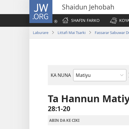
JW.ORG
Shaidun Jehobah
SHAFIN FARKO
KOYA
Laburare
Littafi Mai Tsarki
Fassarar Sabuwar D
KA NUNA
Littattafan
Littafi
Mai
Ta Hannun Mati
Tsarki
28:1-20
ABIN DA KE CIKI