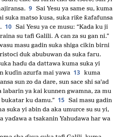
9
ajiransa.
Sai Yesu ya same su, kuma
ai suka matso kusa, suka riƙe ƙafafunsa
10
.
Sai Yesu ya ce musu: “Kada ku ji
aina su tafi Galili. A can za su gan ni.”
wasu masu gadin suka shiga cikin birni
istoci duk abubuwan da suka faru.
suka haɗu da dattawa kuma suka yi
13
in kuɗin azurfa mai yawa
kuma
ansa sun zo da dare, sun sace shi saꞌad
 labarin ya kai kunnen gwamna, za mu
15
bukatar ku damu.”
Sai masu gadin
a suka yi abin da aka umurce su su yi,
da yaɗawa a tsakanin Yahudawa har wa