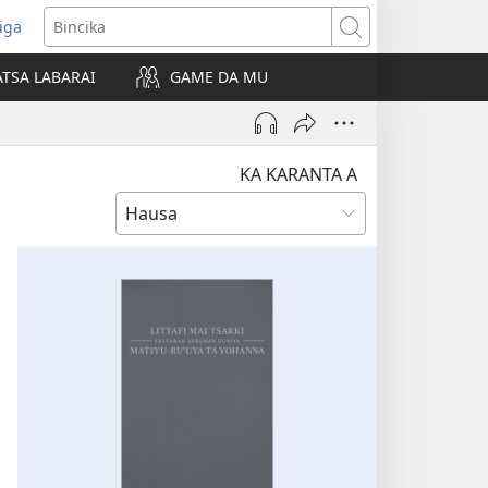
iga
ens
Bincika
w
TSA LABARAI
GAME DA MU
dow)
KA KARANTA A