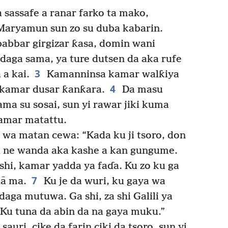
sassafe a ranar farko ta mako,
aryamun sun zo su duba kabarin.
babbar girgizar ƙasa, domin wani
daga sama, ya ture dutsen da aka rufe
3
 a kai.
Kamanninsa kamar walƙiya
4
t kamar dusar ƙanƙara.
Da masu
ama su sosai, sun yi rawar jiki kuma
kamar matattu.
wa matan cewa: “Kada ku ji tsoro, don
 ne wanda aka kashe a kan gungume.
shi, kamar yadda ya faɗa. Ku zo ku ga
7
dā ma.
Ku je da wuri, ku gaya wa
daga mutuwa. Ga shi, za shi Galili ya
. Ku tuna da abin da na gaya muku.”
sauri, cike da farin ciki da tsoro, sun yi