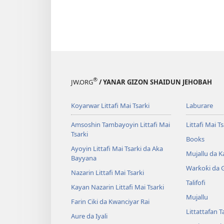
®
JW.ORG
/ YANAR GIZON SHAIDUN JEHOBAH
Koyarwar Littafi Mai Tsarki
Laburare
Amsoshin Tambayoyin Littafi Mai
Littafi Mai Ts
Tsarki
Books
Ayoyin Littafi Mai Tsarki da Aka
Mujallu da Ƙ
Bayyana
Warƙoƙi da 
Nazarin Littafi Mai Tsarki
Talifofi
Kayan Nazarin Littafi Mai Tsarki
Mujallu
Farin Ciki da Kwanciyar Rai
Littattafan T
Aure da Iyali