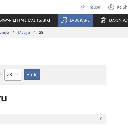
Hausa
Ka Sh
Ka
(op
Zabi
ne
RWAR LITTAFI MAI TSARKI
LABURARE
DAKIN WA
Yare
win
uniya
Matiyu
28
Babi
yu