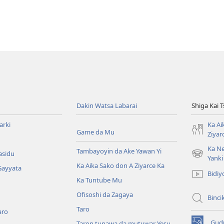
Dakin Watsa Labarai
Shiga Kai 
arki
Ka Ai
Game da Mu
Ziyar
Ka Ne
Tambayoyin da Ake Yawan Yi
asidu
(opens
Yanki
Ka Aika Sako don A Ziyarce Ka
new
Gayyata
Bidiy
window)
Ka Tuntube Mu
Ofisoshi da Zagaya
Binci
Taro
aro
Gud
Taron tunawa da mutuwar Yesu