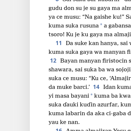
gudu don su je su gaya ma alm
ya ce musu: “Na gaishe ku!” S
*
kuma suka rusuna
a gabansa
tsoro! Ku je ku gaya ma almajir
11
Da suke kan hanya, sai 
kuma suka gaya wa manyan fir
12
Bayan manyan firistocin 
shawara, sai suka ba wa sojoj
suka ce musu: “Ku ce, ‘Almajir
14
da muke barci.’
Idan kuma
*
yi masa bayani
kuma ba kwa 
suka ɗauki kuɗin azurfar, kum
kuma labarin da aka ci-gaba 
yau ke nan.
16