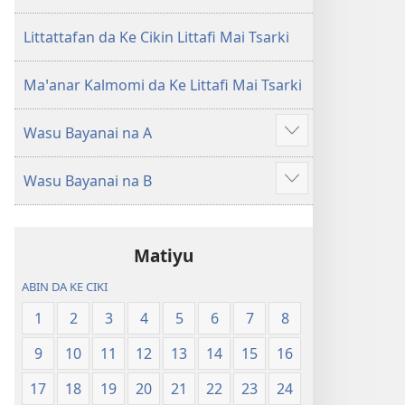
Littattafan da Ke Cikin Littafi Mai Tsarki
Maꞌanar Kalmomi da Ke Littafi Mai Tsarki
Wasu Bayanai na A
Show
more
Wasu Bayanai na B
Show
more
Matiyu
ABIN DA KE CIKI
1
2
3
4
5
6
7
8
9
10
11
12
13
14
15
16
17
18
19
20
21
22
23
24