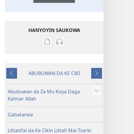
HANYOYIN SAUKOWA
Sauko
Sauko
da
da
littattafai
sauti
Littafi
Littafi
ABUBUWAN DA KE CIKI
Mai
Mai
Na
Na
Tsarki
Tsarki
Baya
Gaba
—
—
Abubuwan da Za Mu Koya Daga
Show
Fassarar
Fassarar
Kalmar Allah
more
Sabuwar
Sabuwar
Duniya
Duniya
Gabatarwa
(Juyin
(Juyin
2013)
2013)
Littattfai da Ke Cikin Littafi Mai Tsarki