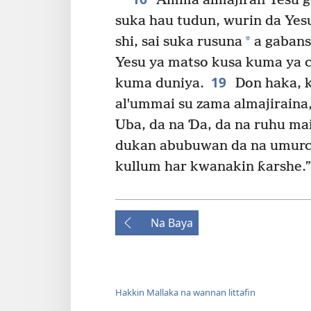
Amma almajiran Yesu go
suka hau tudun, wurin da Yesu
*
shi, sai suka rusuna
a gabans
Yesu ya matso kusa kuma ya c
19
kuma duniya.
Don haka, k
alꞌummai su zama almajiraina,
Uba, da na Ɗa, da na ruhu mai
dukan abubuwan da na umurce 
kullum har kwanakin ƙarshe.”
Na Baya
Hakkin Mallaka na wannan littafin