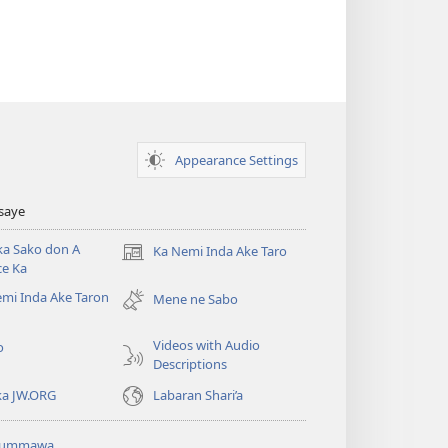
Appearance Settings
Tsaye
ka Sako don A
Ka Nemi Inda Ake Taro
(opens
ce Ka
new
mi Inda Ake Taron
window)
Mene ne Sabo
Videos with Audio
o
Descriptions
ka JW.ORG
Labaran Shari’a
ummawa