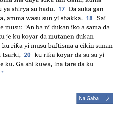
ma sha ɗaya suka tafi Galili, kuma
17
 ya shirya su haɗu.
Da suka gan
18
a, amma wasu sun yi shakka.
Sai
e musu: “An ba ni dukan iko a sama da
u je ku koyar da mutanen dukan
 ku riƙa yi musu baftisma a cikin sunan
20
 tsarki,
ku riƙa koyar da su su yi
ku. Ga shi kuwa, ina tare da ku
*
Na Gaba