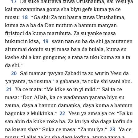
17
Da suke haurawa zuwa Urushalima, sai Yesu ya
kai manzanninsa goma sha biyu gefe kuma ya ce
18
musu:
“Ga shi! Za mu haura zuwa Urushalima,
kuma za a ba da Ɗan mutum a hannun manyan
firistoci da kuma marubuta. Za su yanke masa
19
hukuncin kisa,
saꞌan nan su ba da shi ga mutanen
alꞌummai domin su yi masa baꞌa da bulala, kuma su
kashe shi a kan gungume; a rana ta uku kuma za a ta
da shi.”
20
Sai mamar ꞌyaꞌyan Zabadi ta zo wurin Yesu da
*
ꞌyaꞌyanta, ta rusuna
a gabansa, ta roƙe shi wani abu.
21
Ya ce mata: “Me kike so in yi miki?” Sai ta ce
masa: “Don Allah, ka ce waɗannan yarana biyu su
zauna, ɗaya a hannun damanka, ɗaya kuma a hannun
22
hagunka a Mulkinka.”
Yesu ya amsa ya ce: “Ba ku
san abin da kuke roƙa ba. Za ku iya sha daga kofin da
23
na kusan sha?” Suka ce masa: “Za mu iya.”
Ya ce
musu: “Lallai za ku sha daga kofina, amma zama a