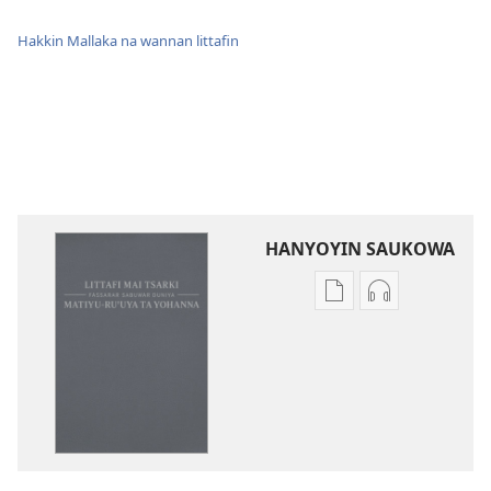
Hakkin Mallaka na wannan littafin
HANYOYIN SAUKOWA
Sauko
Sauko
da
da
littattafai
sauti
Littafi
Littafi
Mai
Mai
Tsarki
Tsarki
—
—
Fassarar
Fassarar