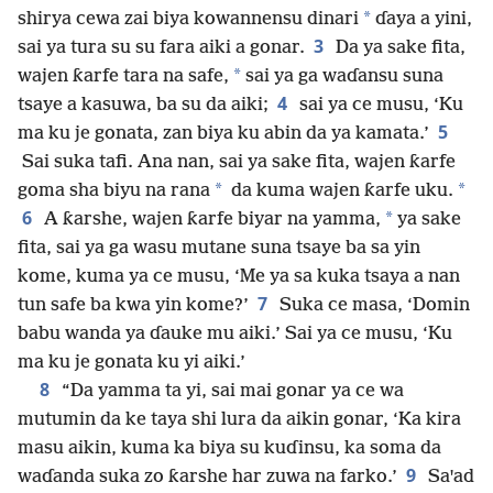
*
shirya cewa zai biya kowannensu dinari
ɗaya a yini,
3
sai ya tura su su fara aiki a gonar.
Da ya sake fita,
*
wajen ƙarfe tara na safe,
sai ya ga waɗansu suna
4
tsaye a kasuwa, ba su da aiki;
sai ya ce musu, ‘Ku
5
ma ku je gonata, zan biya ku abin da ya kamata.’
Sai suka tafi. Ana nan, sai ya sake fita, wajen ƙarfe
*
*
goma sha biyu na rana
da kuma wajen ƙarfe uku.
6
*
A ƙarshe, wajen ƙarfe biyar na yamma,
ya sake
fita, sai ya ga wasu mutane suna tsaye ba sa yin
kome, kuma ya ce musu, ‘Me ya sa kuka tsaya a nan
7
tun safe ba kwa yin kome?’
Suka ce masa, ‘Domin
babu wanda ya ɗauke mu aiki.’ Sai ya ce musu, ‘Ku
ma ku je gonata ku yi aiki.’
8
“Da yamma ta yi, sai mai gonar ya ce wa
mutumin da ke taya shi lura da aikin gonar, ‘Ka kira
masu aikin, kuma ka biya su kuɗinsu, ka soma da
9
waɗanda suka zo ƙarshe har zuwa na farko.’
Saꞌad