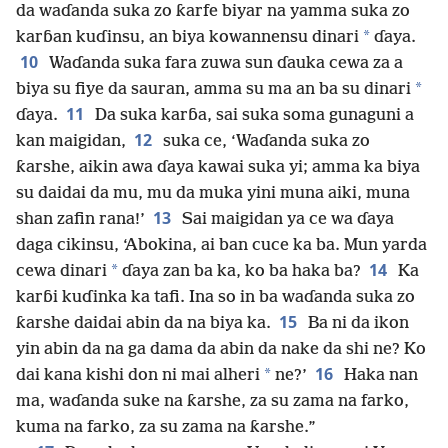
da waɗanda suka zo ƙarfe biyar na yamma suka zo
*
karɓan kuɗinsu, an biya kowannensu dinari
ɗaya.
10
Waɗanda suka fara zuwa sun ɗauka cewa za a
*
biya su fiye da sauran, amma su ma an ba su dinari
11
ɗaya.
Da suka karɓa, sai suka soma gunaguni a
12
kan maigidan,
suka ce, ‘Waɗanda suka zo
ƙarshe, aikin awa ɗaya kawai suka yi; amma ka biya
su daidai da mu, mu da muka yini muna aiki, muna
13
shan zafin rana!’
Sai maigidan ya ce wa ɗaya
daga cikinsu, ‘Abokina, ai ban cuce ka ba. Mun yarda
14
*
cewa dinari
ɗaya zan ba ka, ko ba haka ba?
Ka
karɓi kuɗinka ka tafi. Ina so in ba waɗanda suka zo
15
ƙarshe daidai abin da na biya ka.
Ba ni da ikon
yin abin da na ga dama da abin da nake da shi ne? Ko
16
*
dai kana kishi don ni mai alheri
ne?’
Haka nan
ma, waɗanda suke na ƙarshe, za su zama na farko,
kuma na farko, za su zama na ƙarshe.”