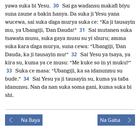
30
yawa suka bi Yesu.
Sai ga waɗansu makafi biyu
suna zaune a bakin hanya. Da suka ji Yesu yana
wucewa, sai suka ɗaga murya suka ce: “Ka ji tausayin
31
mu, ya Ubangiji, Ɗan Dauda!”
Sai mutanen suka
tsawata musu, suka gaya musu su yi shuru; amma
suka ƙara ɗaga murya, suna cewa: “Ubangiji, Ɗan
32
Dauda, ka ji tausayin mu!”
Sai Yesu ya tsaya, ya
kira su, kuma ya ce musu: “Me kuke so in yi muku?”
33
Suka ce masa: “Ubangiji, ka sa idanunmu su
34
buɗe.”
Sai Yesu ya ji tausayin su, kuma ya taɓa
idanunsu. Nan da nan suka soma gani, kuma suka bi
shi.
Na Baya
Na Gaba