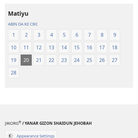
Sabuwar
Sabuwar
Matiyu
Duniya
Duniya
(Juyin
(Juyin
ABIN DA KE CIKI
2013)
2013)
1
2
3
4
5
6
7
8
9
10
11
12
13
14
15
16
17
18
19
20
21
22
23
24
25
26
27
28
®
JW.ORG
/ YANAR GIZON SHAIDUN JEHOBAH
Appearance Settings