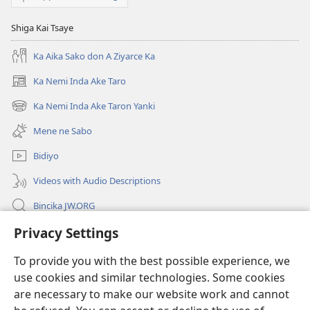
Shiga Kai Tsaye
Ka Aika Sako don A Ziyarce Ka
Ka Nemi Inda Ake Taro
(opens
new
Ka Nemi Inda Ake Taron Yanki
(opens
window)
new
Mene ne Sabo
window)
Bidiyo
Videos with Audio Descriptions
Bincika JW.ORG
Privacy Settings
Labaran Shari’a
To provide you with the best possible experience, we
Gudummawa
(opens
use cookies and similar technologies. Some cookies
new
are necessary to make our website work and cannot
window)
Watchtower LABURARE NA INTANE
(opens