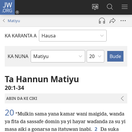
JW.ORG
Ka
Shiga
Ka
Bincika
KA
(opens
canja
JW.ORG
NU
Matiyu
new
yaren
AB
window)
dandalin
DA
KA KARANTA A
KE
CIK
Babi
KA NUNA
Littattafan
Littafi
Mai
Ta Hannun Matiyu
Tsarki
20:1-34
ABIN DA KE CIKI
20
“Mulkin sama yana kamar wani maigida, wanda
ya fita da sassafe domin ya yi hayar waɗanda za su yi
2
masa aiki a gonarsa na itatuwan inabi.
Da suka