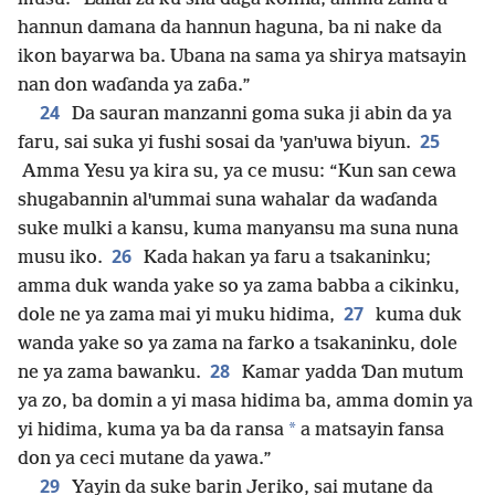
hannun damana da hannun haguna, ba ni nake da
ikon bayarwa ba. Ubana na sama ya shirya matsayin
nan don waɗanda ya zaɓa.”
24
Da sauran manzanni goma suka ji abin da ya
25
faru, sai suka yi fushi sosai da ꞌyanꞌuwa biyun.
Amma Yesu ya kira su, ya ce musu: “Kun san cewa
shugabannin alꞌummai suna wahalar da waɗanda
suke mulki a kansu, kuma manyansu ma suna nuna
26
musu iko.
Kada hakan ya faru a tsakaninku;
amma duk wanda yake so ya zama babba a cikinku,
27
dole ne ya zama mai yi muku hidima,
kuma duk
wanda yake so ya zama na farko a tsakaninku, dole
28
ne ya zama bawanku.
Kamar yadda Ɗan mutum
ya zo, ba domin a yi masa hidima ba, amma domin ya
*
yi hidima, kuma ya ba da ransa
a matsayin fansa
don ya ceci mutane da yawa.”
29
Yayin da suke barin Jeriko, sai mutane da