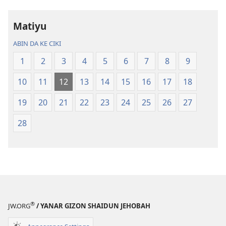
Fassarar
Fassarar
Sabuwar
Sabuwar
Matiyu
Duniya
Duniya
(Juyin
(Juyin
ABIN DA KE CIKI
2013)
2013)
1
2
3
4
5
6
7
8
9
10
11
12
13
14
15
16
17
18
19
20
21
22
23
24
25
26
27
28
®
JW.ORG
/ YANAR GIZON SHAIDUN JEHOBAH