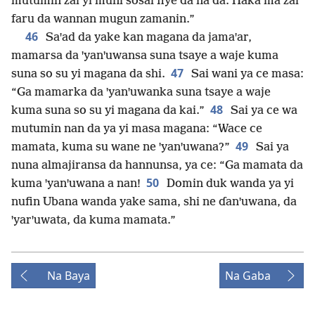
mutumin zai yi muni sosai fiye da na dā. Haka ma zai
faru da wannan mugun zamanin.”
46
Saꞌad da yake kan magana da jamaꞌar,
mamarsa da ꞌyanꞌuwansa suna tsaye a waje kuma
47
suna so su yi magana da shi.
Sai wani ya ce masa:
“Ga mamarka da ꞌyanꞌuwanka suna tsaye a waje
48
kuma suna so su yi magana da kai.”
Sai ya ce wa
mutumin nan da ya yi masa magana: “Wace ce
49
mamata, kuma su wane ne ꞌyanꞌuwana?”
Sai ya
nuna almajiransa da hannunsa, ya ce: “Ga mamata da
50
kuma ꞌyanꞌuwana a nan!
Domin duk wanda ya yi
nufin Ubana wanda yake sama, shi ne ɗanꞌuwana, da
ꞌyarꞌuwata, da kuma mamata.”
Na Baya
Na Gaba