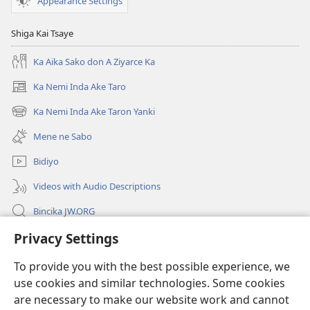
Appearance Settings
Shiga Kai Tsaye
Ka Aika Sako don A Ziyarce Ka
Ka Nemi Inda Ake Taro
(opens
new
Ka Nemi Inda Ake Taron Yanki
(opens
window)
new
Mene ne Sabo
window)
Bidiyo
Videos with Audio Descriptions
Bincika JW.ORG
Privacy Settings
Labaran Shari’a
To provide you with the best possible experience, we
Gudummawa
(opens
use cookies and similar technologies. Some cookies
new
are necessary to make our website work and cannot
window)
Watchtower LABURARE NA INTANE