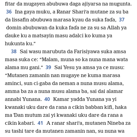
fitar da mugayen abubuwa daga ajiyarsa na mugunta.
36
Ina gaya muku, a Ranar Shariꞌa mutane za su ba
37
da lissafin abubuwa marasa kyau da suka faɗa,
domin abubuwan da kuka faɗa ne za su sa Allah ya
ɗauke ku a matsayin masu adalci ko kuma ya
hukunta ku.”
38
Sai wasu marubuta da Farisiyawa suka amsa
masa suka ce: “Malam, muna so ka nuna mana wata
39
alama mu gani.”
Sai Yesu ya amsa ya ce musu:
“Mutanen zamanin nan mugaye ne kuma marasa
aminci, sun ci-gaba da neman a nuna musu alama,
amma ba za a nuna musu alama ba, sai dai alamar
40
annabi Yunana.
Kamar yadda Yunana ya yi
kwanaki uku dare da rana a cikin babban kifi, haka
ma Ɗan mutum zai yi kwanaki uku dare da rana a
41
cikin kabari.
A ranar shariꞌa, mutanen Nineba za
su tashi tare da mutanen zamanin nan, su nuna wa