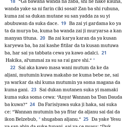
18
“Ga bawana wanda na zaɓa, shi ne nake ƙauna,
wanda yake sa ni farin ciki sosai! Zan ba shi ruhuna,
kuma zai sa dukan mutane su san yadda za su yi
19
abubuwan da suka dace.
Ba zai yi gardama ko ya
ta da murya ba, kuma ba wanda zai ji muryarsa a kan
20
manyan tituna.
Ba zai karya karan da ya kusan
karyewa ba, ba zai kashe fitilar da ta kusan mutuwa
21
ba, har sai ya tabbata cewa ya kawo adalci.
*
Hakika, alꞌummai za su sa rai gare shi.”
22
Sai aka kawo masa wani mutum da ke da
aljani, mutumin kuwa makaho ne kuma bebe ne, sai
ya warkar da shi kuma mutumin ya soma magana da
23
kuma gani.
Sai dukan mutanen suka yi mamaki
kuma suka soma cewa: “Anya! Wannan ba Ɗan Dauda
24
ba kuwa?”
Da Farisiyawa suka ji haka, sai suka
ce: “Wannan mutumin ba ya fitar da aljanu sai dai da
25
*
ikon Belzebub,
shugaban aljanu.”
Da yake Yesu
ya san abin da suke tunani, sai ya ce musu: “Duk