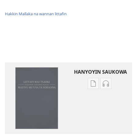
Hakkin Mallaka na wannan littafin
HANYOYIN SAUKOWA
Sauko
Sauko
da
da
littattafai
sauti
Littafi
Littafi
Mai
Mai
Tsarki
Tsarki
—
—