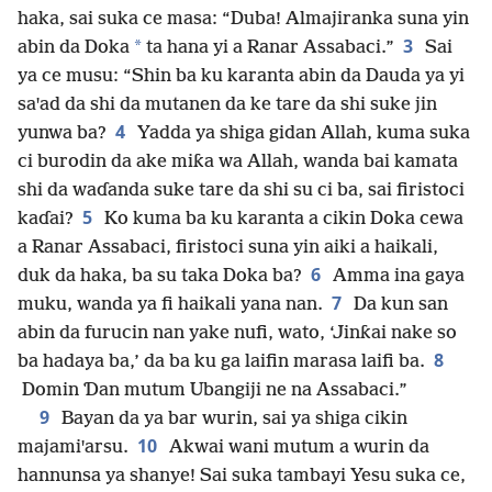
haka, sai suka ce masa: “Duba! Almajiranka suna yin
3
*
abin da Doka
ta hana yi a Ranar Assabaci.”
Sai
ya ce musu: “Shin ba ku karanta abin da Dauda ya yi
saꞌad da shi da mutanen da ke tare da shi suke jin
4
yunwa ba?
Yadda ya shiga gidan Allah, kuma suka
ci burodin da ake miƙa wa Allah, wanda bai kamata
shi da waɗanda suke tare da shi su ci ba, sai firistoci
5
kaɗai?
Ko kuma ba ku karanta a cikin Doka cewa
a Ranar Assabaci, firistoci suna yin aiki a haikali,
6
duk da haka, ba su taka Doka ba?
Amma ina gaya
7
muku, wanda ya fi haikali yana nan.
Da kun san
abin da furucin nan yake nufi, wato, ‘Jinƙai nake so
8
ba hadaya ba,’ da ba ku ga laifin marasa laifi ba.
Domin Ɗan mutum Ubangiji ne na Assabaci.”
9
Bayan da ya bar wurin, sai ya shiga cikin
10
majamiꞌarsu.
Akwai wani mutum a wurin da
hannunsa ya shanye! Sai suka tambayi Yesu suka ce,