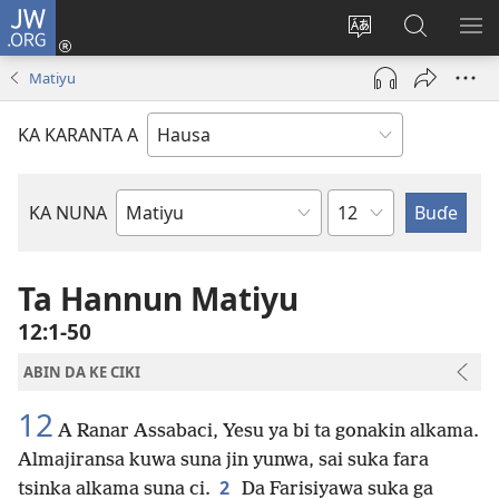
JW.ORG
Ka
Shiga
Ka
Bincika
KA
(opens
canja
JW.ORG
NU
Matiyu
new
yaren
AB
window)
dandalin
DA
KA KARANTA A
KE
CIK
Babi
KA NUNA
Littattafan
Littafi
Mai
Ta Hannun Matiyu
Tsarki
12:1-50
ABIN DA KE CIKI
12
A Ranar Assabaci, Yesu ya bi ta gonakin alkama.
Almajiransa kuwa suna jin yunwa, sai suka fara
2
tsinka alkama suna ci.
Da Farisiyawa suka ga