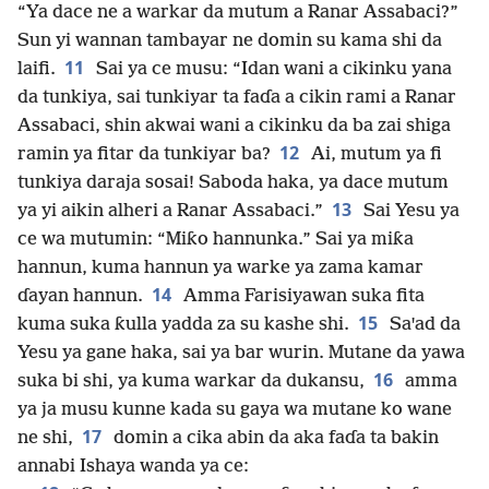
“Ya dace ne a warkar da mutum a Ranar Assabaci?”
Sun yi wannan tambayar ne domin su kama shi da
11
laifi.
Sai ya ce musu: “Idan wani a cikinku yana
da tunkiya, sai tunkiyar ta faɗa a cikin rami a Ranar
Assabaci, shin akwai wani a cikinku da ba zai shiga
12
ramin ya fitar da tunkiyar ba?
Ai, mutum ya fi
tunkiya daraja sosai! Saboda haka, ya dace mutum
13
ya yi aikin alheri a Ranar Assabaci.”
Sai Yesu ya
ce wa mutumin: “Miƙo hannunka.” Sai ya miƙa
hannun, kuma hannun ya warke ya zama kamar
14
ɗayan hannun.
Amma Farisiyawan suka fita
15
kuma suka ƙulla yadda za su kashe shi.
Saꞌad da
Yesu ya gane haka, sai ya bar wurin. Mutane da yawa
16
suka bi shi, ya kuma warkar da dukansu,
amma
ya ja musu kunne kada su gaya wa mutane ko wane
17
ne shi,
domin a cika abin da aka faɗa ta bakin
annabi Ishaya wanda ya ce: