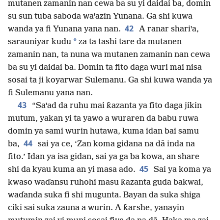
mutanen zamanin nan cewa ba su yi daidai ba, domin
su sun tuba saboda waꞌazin Yunana. Ga shi kuwa
42
wanda ya fi Yunana yana nan.
A ranar shariꞌa,
*
sarauniyar kudu
za ta tashi tare da mutanen
zamanin nan, ta nuna wa mutanen zamanin nan cewa
ba su yi daidai ba. Domin ta fito daga wuri mai nisa
sosai ta ji koyarwar Sulemanu. Ga shi kuwa wanda ya
fi Sulemanu yana nan.
43
“Saꞌad da ruhu mai ƙazanta ya fito daga jikin
mutum, yakan yi ta yawo a wuraren da babu ruwa
domin ya sami wurin hutawa, kuma idan bai samu
44
ba,
sai ya ce, ‘Zan koma gidana na dā inda na
fito.’ Idan ya isa gidan, sai ya ga ba kowa, an share
45
shi da kyau kuma an yi masa ado.
Sai ya koma ya
kwaso waɗansu ruhohi masu ƙazanta guda bakwai,
waɗanda suka fi shi mugunta. Bayan da suka shiga
ciki sai suka zauna a wurin. A ƙarshe, yanayin