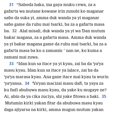
31
“Saboda haka, ina gaya muku cewa, za a
gafarta wa mutane kowane irin zunubi ko maganar
saɓo da suka yi, amma duk wanda ya yi maganar
saɓo game da ruhu mai tsarki, ba za a gafarta masa
32
ba.
Alal misali, duk wanda ya yi wa Ɗan mutum
baƙar magana, za a gafarta masa. Amma duk wanda
ya yi baƙar magana game da ruhu mai tsarki, ba za a
*
gafarta masa ba ko a zamanin
nan ne, ko kuma a
zamani mai zuwa.
33
“Idan kun sa itace ya yi kyau, zai ba da ꞌyaꞌya
masu kyau. Idan kun sa itace ya lalace, zai ba da
ꞌyaꞌya marasa kyau. Ana gane itace mai kyau ta wurin
34
ꞌyaꞌyansa.
ꞌYaꞌyan macizai masu dafi, ta yaya za
ku faɗi abubuwa masu kyau, da yake ku mugaye ne?
35
Ai, abin da ya cika zuciya, shi yake fitowa a baki.
Mutumin kirki yakan fitar da abubuwa masu kyau
daga ajiyarsa na kirki, amma mugun mutum yakan