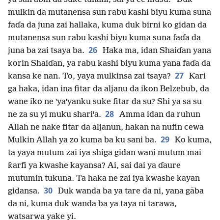
mulkin da mutanensa sun rabu kashi biyu kuma suna
faɗa da juna zai hallaka, kuma duk birni ko gidan da
mutanensa sun rabu kashi biyu kuma suna faɗa da
26
juna ba zai tsaya ba.
Haka ma, idan Shaiɗan yana
korin Shaiɗan, ya rabu kashi biyu kuma yana faɗa da
27
kansa ke nan. To, yaya mulkinsa zai tsaya?
Ƙari
ga haka, idan ina fitar da aljanu da ikon Belzebub, da
wane iko ne ꞌyaꞌyanku suke fitar da su? Shi ya sa su
28
ne za su yi muku shariꞌa.
Amma idan da ruhun
Allah ne nake fitar da aljanun, hakan na nufin cewa
29
Mulkin Allah ya zo kuma ba ku sani ba.
Ko kuma,
ta yaya mutum zai iya shiga gidan wani mutum mai
ƙarfi ya kwashe kayansa? Ai, sai dai ya ɗaure
mutumin tukuna. Ta haka ne zai iya kwashe kayan
30
gidansa.
Duk wanda ba ya tare da ni, yana gāba
da ni, kuma duk wanda ba ya taya ni tarawa,
watsarwa yake yi.