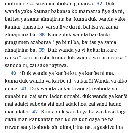
37
mutum ne za su zama abokan gābansa.
Duk
wanda yake ƙaunar babansa ko mamarsa fiye da ni,
bai isa ya zama almajirina ba; kuma duk wanda yake
ƙaunar ɗansa ko ꞌyarsa fiye da ni, bai isa ya zama
38
almajirina ba.
Kuma duk wanda bai ɗauki
*
gungumen azabarsa
ya bi ni ba, bai isa ya zama
39
almajirina ba.
Duk wanda ya yi ƙoƙarin kāre
*
*
ransa
zai rasa shi, kuma duk wanda ya rasa ransa
saboda ni, zai sake rayuwa.
40
“Duk wanda ya karɓe ku, ya karɓe ni ma,
kuma duk wanda ya karɓe ni, ya karɓi Wanda ya aiko
41
ni ma.
Duk wanda ya karɓi annabi saboda shi
annabi ne, zai sami ladan annabi, duk wanda ya karɓi
mai adalci saboda shi mai adalci ne, zai sami ladan
42
mai adalci.
Kuma duk wanda ya ba wa ɗaya daga
cikin mafi ƙanƙantan nan ko da kofi ɗaya ne na
ruwan sanyi saboda shi almajirina ne, a gaskiya ina