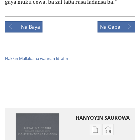
gaya muku cewa, ba zai taɓa rasa ladansa ba.”
Na Baya
Na Gaba
Hakkin Mallaka na wannan littafin
HANYOYIN SAUKOWA
Sauko
Sauko