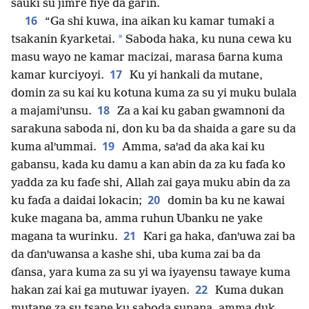
sauƙi su jimre fiye da garin.
16
“Ga shi kuwa, ina aikan ku kamar tumaki a
*
tsakanin ƙyarketai.
Saboda haka, ku nuna cewa ku
masu wayo ne kamar macizai, marasa ɓarna kuma
17
kamar kurciyoyi.
Ku yi hankali da mutane,
domin za su kai ku kotuna kuma za su yi muku bulala
18
a majamiꞌunsu.
Za a kai ku gaban gwamnoni da
sarakuna saboda ni, don ku ba da shaida a gare su da
19
kuma alꞌummai.
Amma, saꞌad da aka kai ku
gabansu, kada ku damu a kan abin da za ku faɗa ko
yadda za ku faɗe shi, Allah zai gaya muku abin da za
20
ku faɗa a daidai lokacin;
domin ba ku ne kawai
kuke magana ba, amma ruhun Ubanku ne yake
21
magana ta wurinku.
Ƙari ga haka, ɗanꞌuwa zai ba
da ɗanꞌuwansa a kashe shi, uba kuma zai ba da
ɗansa, yara kuma za su yi wa iyayensu tawaye kuma
22
hakan zai kai ga mutuwar iyayen.
Kuma dukan
mutane za su tsane ku saboda sunana, amma duk