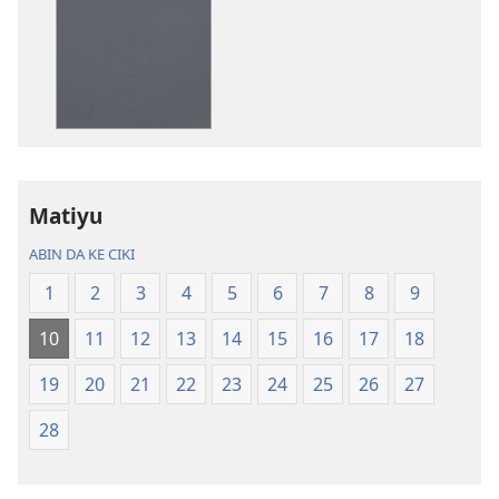
da
da
littattafai
sauti
Littafi
Littafi
Mai
Mai
Tsarki
Tsarki
—
—
Fassarar
Fassarar
Sabuwar
Sabuwar
Matiyu
Duniya
Duniya
(Juyin
(Juyin
ABIN DA KE CIKI
2013)
2013)
1
2
3
4
5
6
7
8
9
10
11
12
13
14
15
16
17
18
19
20
21
22
23
24
25
26
27
28