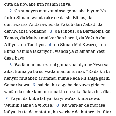
cuta da kowane irin rashin lafiya.
2
Ga sunayen manzanninsa goma sha biyun: Na
farko Siman, wanda ake ce da shi Bitrus, da
ɗanꞌuwansa Andarawus, da Yaƙub ɗan Zabadi da
3
ɗanꞌuwansa Yohanna,
da Filibus, da Bartalomi, da
Tomas, da Matiyu mai karɓan haraji, da Yaƙub ɗan
4
*
Alfiyus, da Taddiyus,
da Siman Mai Ƙwazo,
da
kuma Yahuda Iskariyoti, wanda ya ci amanar Yesu
daga baya.
5
Waɗannan manzanni goma sha biyu ne Yesu ya
aika, kuma ya ba su waɗannan umurnai: “Kada ku bi
hanyar mutanen alꞌummai kuma kada ku shiga garin
6
Samariyawa;
sai dai ku ci-gaba da zuwa gidajen
waɗanda suke kamar tumakin da suka ɓata a Israꞌila.
7
Yayin da kuke tafiya, ku yi waꞌazi kuna cewa:
8
‘Mulkin sama ya yi kusa.’
Ku warkar da marasa
lafiya, ku ta da matattu, ku warkar da kutare, ku fitar