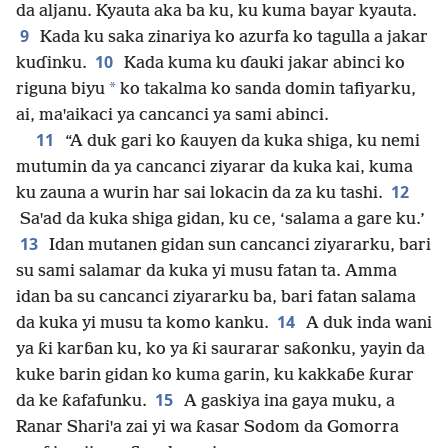
da aljanu. Kyauta aka ba ku, ku kuma bayar kyauta.
9
Kada ku saka zinariya ko azurfa ko tagulla a jakar
10
kuɗinku.
Kada kuma ku ɗauki jakar abinci ko
*
riguna biyu
ko takalma ko sanda domin tafiyarku,
ai, maꞌaikaci ya cancanci ya sami abinci.
11
“A duk gari ko ƙauyen da kuka shiga, ku nemi
mutumin da ya cancanci ziyarar da kuka kai, kuma
12
ku zauna a wurin har sai lokacin da za ku tashi.
Saꞌad da kuka shiga gidan, ku ce, ‘salama a gare ku.’
13
Idan mutanen gidan sun cancanci ziyararku, bari
su sami salamar da kuka yi musu fatan ta. Amma
idan ba su cancanci ziyararku ba, bari fatan salama
14
da kuka yi musu ta komo kanku.
A duk inda wani
ya ƙi karɓan ku, ko ya ƙi saurarar saƙonku, yayin da
kuke barin gidan ko kuma garin, ku kakkaɓe ƙurar
15
da ke ƙafafunku.
A gaskiya ina gaya muku, a
Ranar Shariꞌa zai yi wa ƙasar Sodom da Gomorra