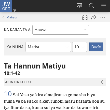
JW.ORG
Ka
Shiga
Ka
Bincika
KA
(opens
canja
JW.ORG
NU
Matiyu
new
yaren
AB
window)
dandalin
DA
KA KARANTA A
KE
CIK
Babi
KA NUNA
Littattafan
Littafi
Mai
Ta Hannun Matiyu
Tsarki
10:1-42
ABIN DA KE CIKI
10
Sai Yesu ya kira almajiransa goma sha biyu
kuma ya ba su iko a kan ruhohi masu ƙazanta don su
iya fitar da su, kuma su iya warkar da kowane irin