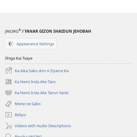
®
JW.ORG
/ YANAR GIZON SHAIDUN JEHOBAH
Appearance Settings
Shiga Kai Tsaye
Ka Aika Sako don A Ziyarce Ka
Ka Nemi Inda Ake Taro
(opens
new
Ka Nemi Inda Ake Taron Yanki
(opens
window)
new
Mene ne Sabo
window)
Bidiyo
Videos with Audio Descriptions
Bincika JW.ORG