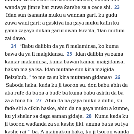
23
wanda ya jimre har zuwa ƙarshe za a cece shi.
Idan sun tsananta muku a wannan gari, ku gudu
zuwa wani gari; a gaskiya ina gaya muku kafin ku
gama zagaya dukan garuruwan Israꞌila, Ɗan mutum
zai dawo.
24
“Babu ɗalibin da ya fi malaminsa, ko kuma
25
bawa da ya fi maigidansa.
Idan ɗalibin ya zama
kamar malaminsa, kuma bawan kamar maigidansa,
hakan ma ya isa. Idan mutane sun kira maigida
26
*
Belzebub,
to me za su kira mutanen gidansa?
Saboda haka, kada ku ji tsoron su, don babu abin da
aka rufe da ba za a buɗe ba kuma babu asirin da ba
27
za a tona ba.
Abin da na gaya muku a duhu, ku
faɗe shi a cikin haske, abin da na gaya muku a kunne,
28
ku yi shelar sa daga saman gidaje.
Kuma kada ku
ji tsoron waɗanda za su kashe jiki, amma ba za su iya
*
kashe rai
ba. A maimakon haka, ku ji tsoron wanda