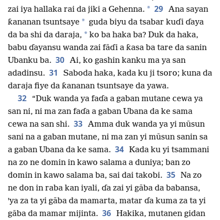
29
*
zai iya hallaka rai da jiki a Gehenna.
Ana sayan
*
ƙananan tsuntsaye
guda biyu da tsabar kuɗi ɗaya
*
da ba shi da daraja,
ko ba haka ba? Duk da haka,
babu ɗayansu wanda zai fāɗi a ƙasa ba tare da sanin
30
Ubanku ba.
Ai, ko gashin kanku ma ya san
31
adadinsu.
Saboda haka, kada ku ji tsoro; kuna da
daraja fiye da ƙananan tsuntsaye da yawa.
32
“Duk wanda ya faɗa a gaban mutane cewa ya
san ni, ni ma zan faɗa a gaban Ubana da ke sama
33
cewa na san shi.
Amma duk wanda ya yi mūsun
sani na a gaban mutane, ni ma zan yi mūsun sanin sa
34
a gaban Ubana da ke sama.
Kada ku yi tsammani
na zo ne domin in kawo salama a duniya; ban zo
35
domin in kawo salama ba, sai dai takobi.
Na zo
ne don in raba kan iyali, ɗa zai yi gāba da babansa,
ꞌya za ta yi gāba da mamarta, matar ɗa kuma za ta yi
36
gāba da mamar mijinta.
Hakika, mutanen gidan