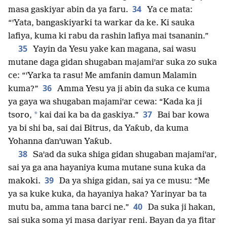
34
masa gaskiyar abin da ya faru.
Ya ce mata:
“ꞌYata, bangaskiyarki ta warkar da ke. Ki sauka
lafiya, kuma ki rabu da rashin lafiya mai tsananin.”
35
Yayin da Yesu yake kan magana, sai wasu
mutane daga gidan shugaban majamiꞌar suka zo suka
ce: “ꞌYarka ta rasu! Me amfanin damun Malamin
36
kuma?”
Amma Yesu ya ji abin da suka ce kuma
ya gaya wa shugaban majamiꞌar cewa: “Kada ka ji
37
*
tsoro,
kai dai ka ba da gaskiya.”
Bai bar kowa
ya bi shi ba, sai dai Bitrus, da Yaƙub, da kuma
Yohanna ɗanꞌuwan Yaƙub.
38
Saꞌad da suka shiga gidan shugaban majamiꞌar,
sai ya ga ana hayaniya kuma mutane suna kuka da
39
makoki.
Da ya shiga gidan, sai ya ce musu: “Me
ya sa kuke kuka, da hayaniya haka? Yarinyar ba ta
40
mutu ba, amma tana barci ne.”
Da suka ji hakan,
sai suka soma yi masa dariyar reni. Bayan da ya fitar