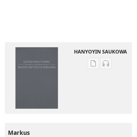
HANYOYIN SAUKOWA
Sauko
Sauko
da
da
littattafai
sauti
Littafi
Littafi
Mai
Mai
Tsarki
Tsarki
—
—
Fassarar
Fassarar
Sabuwar
Sabuwar
Markus
Duniya
Duniya