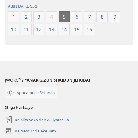
(Juyin
(Juyin
ABIN DA KE CIKI
2013)
2013)
1
2
3
4
5
6
7
8
9
10
11
12
13
14
15
16
®
JW.ORG
/ YANAR GIZON SHAIDUN JEHOBAH
Appearance Settings
Shiga Kai Tsaye
Ka Aika Sako don A Ziyarce Ka
Ka Nemi Inda Ake Taro
(opens