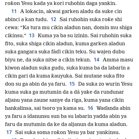
roƙon Yesu kada ya kori ruhohin daga yankin.
11
A lokacin, akwai garken aladu da suke cin
12
abinci a kan tudu.
Sai ruhohin suka roƙe shi
cewa: “Ka tura mu cikin aladun nan, domin mu shiga
13
cikinsu.”
Kuma ya ba su izinin. Sai ruhohin suka
fito, suka shiga cikin aladun, kuma garken aladun
suka gangara suka fāɗi cikin teku. Su wajen dubu
14
biyu ne, da suka nitse a cikin tekun.
Amma masu
kiwon aladun suka gudu, suka kuma ba da labarin a
cikin gari da kuma ƙauyuka. Sai mutane suka fito
15
don su ga abin da ya faru.
Da suka zo wurin Yesu
kuma suka ga mutumin da a dā yake da rundunar
aljanu yana zaune sanye da riga, kuma yana cikin
16
hankalinsa, sai tsoro ya kama su.
Waɗanda abin
ya faru a idanunsu sun ba su labarin yadda abin ya
faru da mutumin da ke da aljanun da kuma aladun.
17
Sai suka soma roƙon Yesu ya bar yankinsu.