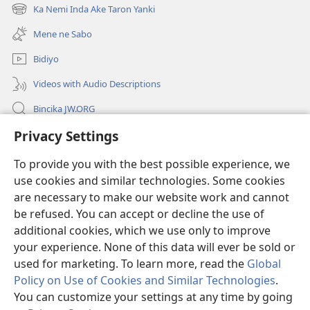
new
Ka Nemi Inda Ake Taron Yanki
(opens
window)
new
Mene ne Sabo
window)
Bidiyo
Videos with Audio Descriptions
Bincika JW.ORG
Privacy Settings
Labaran Shari’a
To provide you with the best possible experience, we
Gudummawa
(opens
use cookies and similar technologies. Some cookies
new
are necessary to make our website work and cannot
window)
Watchtower LABURARE NA INTANE
be refused. You can accept or decline the use of
(opens
new
additional cookies, which we use only to improve
®
JW Hub
window)
(opens
your experience. None of this data will ever be sold or
new
used for marketing. To learn more, read the
Global
window)
Policy on Use of Cookies and Similar Technologies
.
You can customize your settings at any time by going
Copyright
© 2026 Watch Tower Bible and Tract Society of Pennsylvania.