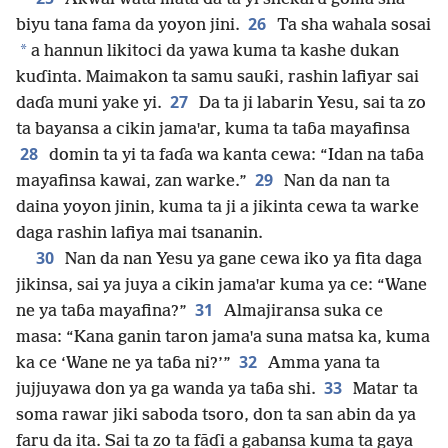
26
biyu tana fama da yoyon jini.
Ta sha wahala sosai
*
a hannun likitoci da yawa kuma ta kashe dukan
kuɗinta. Maimakon ta samu sauƙi, rashin lafiyar sai
27
daɗa muni yake yi.
Da ta ji labarin Yesu, sai ta zo
ta bayansa a cikin jamaꞌar, kuma ta taɓa mayafinsa
28
domin ta yi ta faɗa wa kanta cewa: “Idan na taɓa
29
mayafinsa kawai, zan warke.”
Nan da nan ta
daina yoyon jinin, kuma ta ji a jikinta cewa ta warke
daga rashin lafiya mai tsananin.
30
Nan da nan Yesu ya gane cewa iko ya fita daga
jikinsa, sai ya juya a cikin jamaꞌar kuma ya ce: “Wane
31
ne ya taɓa mayafina?”
Almajiransa suka ce
masa: “Kana ganin taron jamaꞌa suna matsa ka, kuma
32
ka ce ‘Wane ne ya taɓa ni?’”
Amma yana ta
33
jujjuyawa don ya ga wanda ya taɓa shi.
Matar ta
soma rawar jiki saboda tsoro, don ta san abin da ya
faru da ita. Sai ta zo ta fāɗi a gabansa kuma ta gaya