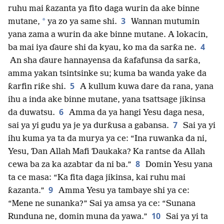
ruhu mai ƙazanta ya fito daga wurin da ake binne
3
*
mutane,
ya zo ya same shi.
Wannan mutumin
yana zama a wurin da ake binne mutane. A lokacin,
4
ba mai iya ɗaure shi da kyau, ko ma da sarƙa ne.
An sha ɗaure hannayensa da ƙafafunsa da sarƙa,
amma yakan tsintsinke su; kuma ba wanda yake da
5
ƙarfin riƙe shi.
A kullum kuwa dare da rana, yana
ihu a inda ake binne mutane, yana tsattsage jikinsa
6
da duwatsu.
Amma da ya hangi Yesu daga nesa,
7
sai ya yi gudu ya je ya durƙusa a gabansa.
Sai ya yi
ihu kuma ya ta da murya ya ce: “Ina ruwanka da ni,
Yesu, Ɗan Allah Mafi Ɗaukaka? Ka rantse da Allah
8
cewa ba za ka azabtar da ni ba.”
Domin Yesu yana
ta ce masa: “Ka fita daga jikinsa, kai ruhu mai
9
ƙazanta.”
Amma Yesu ya tambaye shi ya ce:
“Mene ne sunanka?” Sai ya amsa ya ce: “Sunana
10
Runduna ne, domin muna da yawa.”
Sai ya yi ta