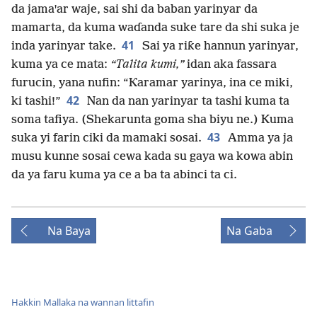
da jamaꞌar waje, sai shi da baban yarinyar da
mamarta, da kuma waɗanda suke tare da shi suka je
41
inda yarinyar take.
Sai ya riƙe hannun yarinyar,
kuma ya ce mata:
“Talita kumi,”
idan aka fassara
furucin, yana nufin: “Ƙaramar yarinya, ina ce miki,
42
ki tashi!”
Nan da nan yarinyar ta tashi kuma ta
soma tafiya. (Shekarunta goma sha biyu ne.) Kuma
43
suka yi farin ciki da mamaki sosai.
Amma ya ja
musu kunne sosai cewa kada su gaya wa kowa abin
da ya faru kuma ya ce a ba ta abinci ta ci.
Na Baya
Na Gaba
Hakkin Mallaka na wannan littafin