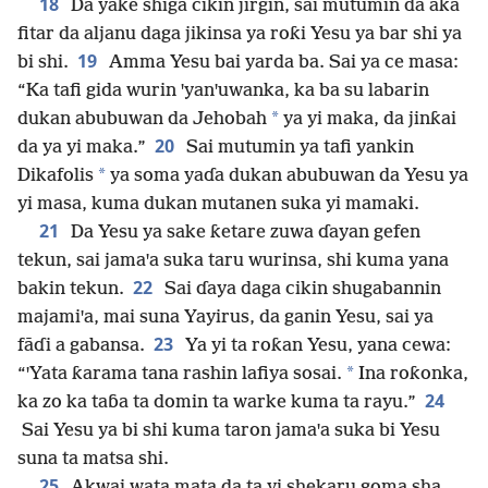
18
Da yake shiga cikin jirgin, sai mutumin da aka
fitar da aljanu daga jikinsa ya roƙi Yesu ya bar shi ya
19
bi shi.
Amma Yesu bai yarda ba. Sai ya ce masa:
“Ka tafi gida wurin ꞌyanꞌuwanka, ka ba su labarin
*
dukan abubuwan da Jehobah
ya yi maka, da jinƙai
20
da ya yi maka.”
Sai mutumin ya tafi yankin
*
Dikafolis
ya soma yaɗa dukan abubuwan da Yesu ya
yi masa, kuma dukan mutanen suka yi mamaki.
21
Da Yesu ya sake ƙetare zuwa ɗayan gefen
tekun, sai jamaꞌa suka taru wurinsa, shi kuma yana
22
bakin tekun.
Sai ɗaya daga cikin shugabannin
majamiꞌa, mai suna Yayirus, da ganin Yesu, sai ya
23
fāɗi a gabansa.
Ya yi ta roƙan Yesu, yana cewa:
*
“ꞌYata ƙarama tana rashin lafiya sosai.
Ina roƙonka,
24
ka zo ka taɓa ta domin ta warke kuma ta rayu.”
Sai Yesu ya bi shi kuma taron jamaꞌa suka bi Yesu
suna ta matsa shi.
25
Akwai wata mata da ta yi shekaru goma sha