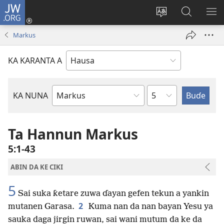
JW.ORG
Ka
Shiga
Ka
Bincika
KA
(opens
canja
JW.ORG
NU
Markus
new
yaren
AB
window)
dandalin
DA
KA KARANTA A
KE
CIK
Babi
KA NUNA
Littattafan
Littafi
Mai
Ta Hannun Markus
Tsarki
5:1-43
ABIN DA KE CIKI
5
Sai suka ƙetare zuwa ɗayan gefen tekun a yankin
2
mutanen Garasa.
Kuma nan da nan bayan Yesu ya
sauka daga jirgin ruwan, sai wani mutum da ke da