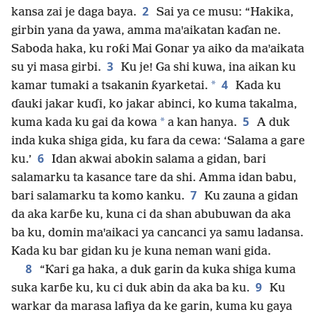
2
kansa zai je daga baya.
Sai ya ce musu: “Hakika,
girbin yana da yawa, amma maꞌaikatan kaɗan ne.
Saboda haka, ku roƙi Mai Gonar ya aiko da maꞌaikata
3
su yi masa girbi.
Ku je! Ga shi kuwa, ina aikan ku
4
*
kamar tumaki a tsakanin ƙyarketai.
Kada ku
ɗauki jakar kuɗi, ko jakar abinci, ko kuma takalma,
5
*
kuma kada ku gai da kowa
a kan hanya.
A duk
inda kuka shiga gida, ku fara da cewa: ‘Salama a gare
6
ku.’
Idan akwai abokin salama a gidan, bari
salamarku ta kasance tare da shi. Amma idan babu,
7
bari salamarku ta komo kanku.
Ku zauna a gidan
da aka karɓe ku, kuna ci da shan abubuwan da aka
ba ku, domin maꞌaikaci ya cancanci ya samu ladansa.
Kada ku bar gidan ku je kuna neman wani gida.
8
“Ƙari ga haka, a duk garin da kuka shiga kuma
9
suka karɓe ku, ku ci duk abin da aka ba ku.
Ku
warkar da marasa lafiya da ke garin, kuma ku gaya