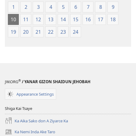
2013)
2013)
1
2
3
4
5
6
7
8
9
10
11
12
13
14
15
16
17
18
19
20
21
22
23
24
®
JW.ORG
/ YANAR GIZON SHAIDUN JEHOBAH
Appearance Settings
Shiga Kai Tsaye
Ka Aika Sako don A Ziyarce Ka
Ka Nemi Inda Ake Taro
(opens