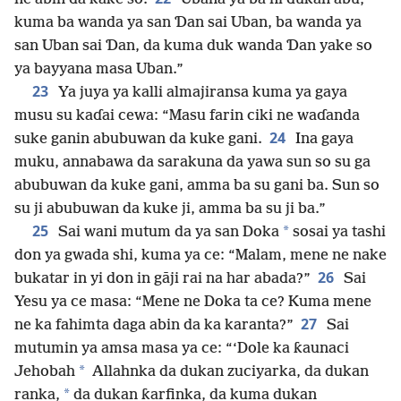
kuma ba wanda ya san Ɗan sai Uban, ba wanda ya
san Uban sai Ɗan, da kuma duk wanda Ɗan yake so
ya bayyana masa Uban.”
23
Ya juya ya kalli almajiransa kuma ya gaya
musu su kaɗai cewa: “Masu farin ciki ne waɗanda
24
suke ganin abubuwan da kuke gani.
Ina gaya
muku, annabawa da sarakuna da yawa sun so su ga
abubuwan da kuke gani, amma ba su gani ba. Sun so
su ji abubuwan da kuke ji, amma ba su ji ba.”
25
*
Sai wani mutum da ya san Doka
sosai ya tashi
don ya gwada shi, kuma ya ce: “Malam, mene ne nake
26
bukatar in yi don in gāji rai na har abada?”
Sai
Yesu ya ce masa: “Mene ne Doka ta ce? Kuma mene
27
ne ka fahimta daga abin da ka karanta?”
Sai
mutumin ya amsa masa ya ce: “‘Dole ka ƙaunaci
*
Jehobah
Allahnka da dukan zuciyarka, da dukan
*
ranka,
da dukan ƙarfinka, da kuma dukan