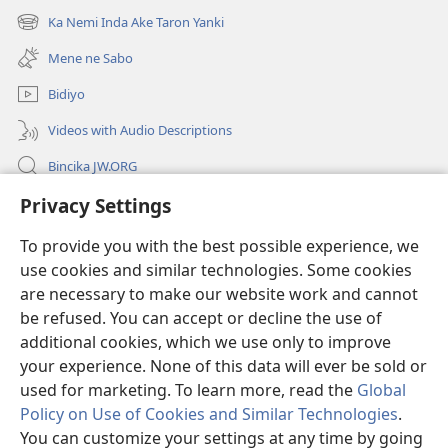
new
Ka Nemi Inda Ake Taron Yanki
(opens
window)
new
Mene ne Sabo
window)
Bidiyo
Videos with Audio Descriptions
Bincika JW.ORG
Privacy Settings
Labaran Shari’a
To provide you with the best possible experience, we
Gudummawa
(opens
use cookies and similar technologies. Some cookies
new
are necessary to make our website work and cannot
window)
Watchtower LABURARE NA INTANE
be refused. You can accept or decline the use of
(opens
new
additional cookies, which we use only to improve
®
JW Hub
window)
(opens
your experience. None of this data will ever be sold or
new
used for marketing. To learn more, read the
Global
window)
Policy on Use of Cookies and Similar Technologies
.
You can customize your settings at any time by going