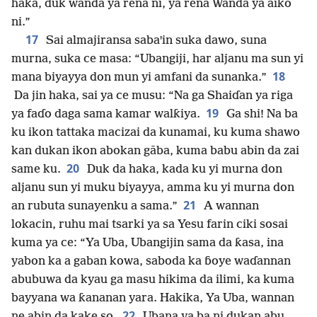
haka, duk wanda ya rena ni, ya rena Wanda ya aiko
ni.”
17
Sai almajiransa sabaꞌin suka dawo, suna
murna, suka ce masa: “Ubangiji, har aljanu ma sun yi
18
mana biyayya don mun yi amfani da sunanka.”
Da jin haka, sai ya ce musu: “Na ga Shaiɗan ya riga
19
ya faɗo daga sama kamar walƙiya.
Ga shi! Na ba
ku ikon tattaka macizai da kunamai, ku kuma shawo
kan dukan ikon abokan gāba, kuma babu abin da zai
20
same ku.
Duk da haka, kada ku yi murna don
aljanu sun yi muku biyayya, amma ku yi murna don
21
an rubuta sunayenku a sama.”
A wannan
lokacin, ruhu mai tsarki ya sa Yesu farin ciki sosai
kuma ya ce: “Ya Uba, Ubangijin sama da ƙasa, ina
yabon ka a gaban kowa, saboda ka ɓoye waɗannan
abubuwa da kyau ga masu hikima da ilimi, ka kuma
bayyana wa ƙananan yara. Hakika, Ya Uba, wannan
22
ne abin da kake so.
Ubana ya ba ni dukan abu,