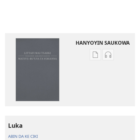
HANYOYIN SAUKOWA
Sauko
Sauko
da
da
littattafai
sauti
Littafi
Littafi
Mai
Mai
Tsarki
Tsarki
—
—
Fassarar
Fassarar
Sabuwar
Sabuwar
Luka
Duniya
Duniya
(Juyin
(Juyin
ABIN DA KE CIKI