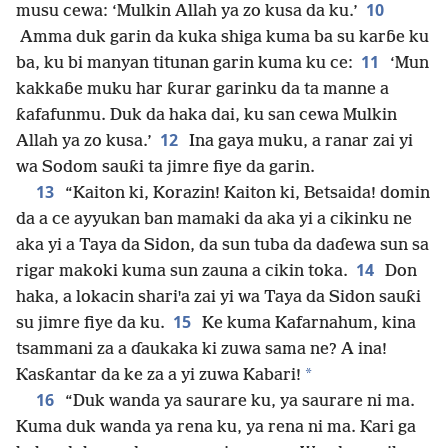
10
musu cewa: ‘Mulkin Allah ya zo kusa da ku.’
Amma duk garin da kuka shiga kuma ba su karɓe ku
11
ba, ku bi manyan titunan garin kuma ku ce:
‘Mun
kakkaɓe muku har ƙurar garinku da ta manne a
ƙafafunmu. Duk da haka dai, ku san cewa Mulkin
12
Allah ya zo kusa.’
Ina gaya muku, a ranar zai yi
wa Sodom sauƙi ta jimre fiye da garin.
13
“Kaiton ki, Korazin! Kaiton ki, Betsaida! domin
da a ce ayyukan ban mamaki da aka yi a cikinku ne
aka yi a Taya da Sidon, da sun tuba da daɗewa sun sa
14
rigar makoki kuma sun zauna a cikin toka.
Don
haka, a lokacin shariꞌa zai yi wa Taya da Sidon sauƙi
15
su jimre fiye da ku.
Ke kuma Kafarnahum, kina
tsammani za a ɗaukaka ki zuwa sama ne? A ina!
*
Ƙasƙantar da ke za a yi zuwa Kabari!
16
“Duk wanda ya saurare ku, ya saurare ni ma.
Kuma duk wanda ya rena ku, ya rena ni ma. Ƙari ga