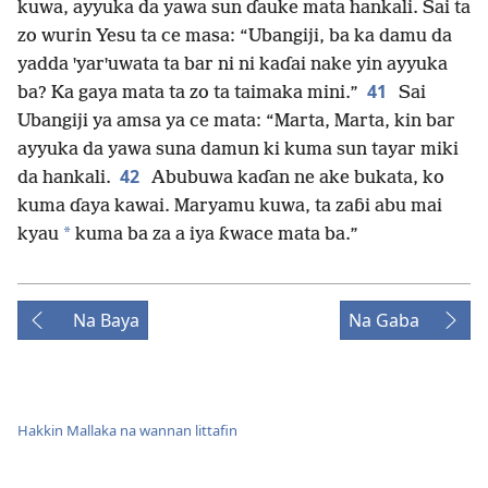
kuwa, ayyuka da yawa sun ɗauke mata hankali. Sai ta
zo wurin Yesu ta ce masa: “Ubangiji, ba ka damu da
yadda ꞌyarꞌuwata ta bar ni ni kaɗai nake yin ayyuka
41
ba? Ka gaya mata ta zo ta taimaka mini.”
Sai
Ubangiji ya amsa ya ce mata: “Marta, Marta, kin bar
ayyuka da yawa suna damun ki kuma sun tayar miki
42
da hankali.
Abubuwa kaɗan ne ake bukata, ko
kuma ɗaya kawai. Maryamu kuwa, ta zaɓi abu mai
*
kyau
kuma ba za a iya ƙwace mata ba.”
Na Baya
Na Gaba
Hakkin Mallaka na wannan littafin