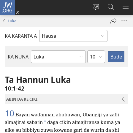
JW.ORG
Ka
Shiga
Ka
Bincika
KA
(opens
canja
JW.ORG
NU
Luka
new
yaren
AB
window)
dandalin
DA
KA KARANTA A
KE
CIK
Babi
KA NUNA
Littattafan
Littafi
Mai
Ta Hannun Luka
Tsarki
10:1-42
ABIN DA KE CIKI
10
Bayan waɗannan abubuwan, Ubangiji ya zaɓi
*
almajirai sabaꞌin
daga cikin almajiransa kuma ya
aike su bibbiyu zuwa kowane gari da wurin da shi