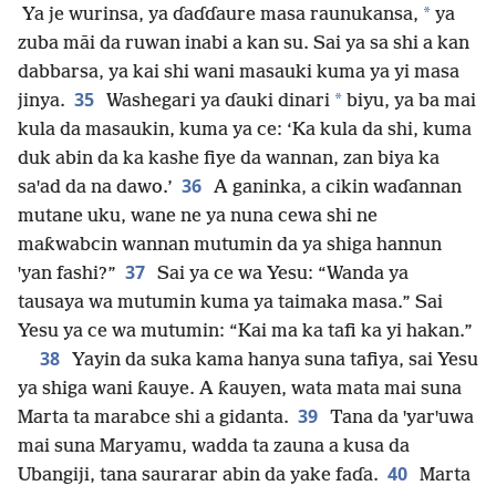
*
Ya je wurinsa, ya ɗaɗɗaure masa raunukansa,
ya
zuba māi da ruwan inabi a kan su. Sai ya sa shi a kan
dabbarsa, ya kai shi wani masauki kuma ya yi masa
35
*
jinya.
Washegari ya ɗauki dinari
biyu, ya ba mai
kula da masaukin, kuma ya ce: ‘Ka kula da shi, kuma
duk abin da ka kashe fiye da wannan, zan biya ka
36
saꞌad da na dawo.’
A ganinka, a cikin waɗannan
mutane uku, wane ne ya nuna cewa shi ne
maƙwabcin wannan mutumin da ya shiga hannun
37
ꞌyan fashi?”
Sai ya ce wa Yesu: “Wanda ya
tausaya wa mutumin kuma ya taimaka masa.” Sai
Yesu ya ce wa mutumin: “Kai ma ka tafi ka yi hakan.”
38
Yayin da suka kama hanya suna tafiya, sai Yesu
ya shiga wani ƙauye. A ƙauyen, wata mata mai suna
39
Marta ta marabce shi a gidanta.
Tana da ꞌyarꞌuwa
mai suna Maryamu, wadda ta zauna a kusa da
40
Ubangiji, tana saurarar abin da yake faɗa.
Marta