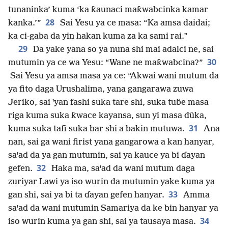
tunaninka’ kuma ‘ka ƙaunaci maƙwabcinka kamar
28
kanka.’”
Sai Yesu ya ce masa: “Ka amsa daidai;
ka ci-gaba da yin hakan kuma za ka sami rai.”
29
Da yake yana so ya nuna shi mai adalci ne, sai
30
mutumin ya ce wa Yesu: “Wane ne maƙwabcina?”
Sai Yesu ya amsa masa ya ce: “Akwai wani mutum da
ya fito daga Urushalima, yana gangarawa zuwa
Jeriko, sai ꞌyan fashi suka tare shi, suka tuɓe masa
riga kuma suka ƙwace kayansa, sun yi masa dūka,
31
kuma suka tafi suka bar shi a bakin mutuwa.
Ana
nan, sai ga wani firist yana gangarowa a kan hanyar,
saꞌad da ya gan mutumin, sai ya kauce ya bi ɗayan
32
gefen.
Haka ma, saꞌad da wani mutum daga
zuriyar Lawi ya iso wurin da mutumin yake kuma ya
33
gan shi, sai ya bi ta ɗayan gefen hanyar.
Amma
saꞌad da wani mutumin Samariya da ke bin hanyar ya
34
iso wurin kuma ya gan shi, sai ya tausaya masa.