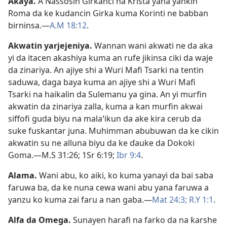
Akaya
.
A Nassosin Girkanci na Krista yana yankin
Roma da ke kudancin Girka kuma Korinti ne babban
birninsa.​—
A.M 18:12
.
Akwatin yarjejeniya
.
Wannan wani akwati ne da aka
yi da itacen akashiya kuma an rufe jikinsa ciki da waje
da zinariya. An ajiye shi a Wuri Mafi Tsarki na tentin
saduwa, daga baya kuma an ajiye shi a Wuri Mafi
Tsarki na haikalin da Sulemanu ya gina. An yi murfin
akwatin da zinariya zalla, kuma a kan murfin akwai
siffofi guda biyu na malaꞌikun da ake kira cerub da
suke fuskantar juna. Muhimman abubuwan da ke cikin
akwatin su ne alluna biyu da ke ɗauke da Dokoki
Goma.​—
M.S 31:26;
1Sr 6:19;
Ibr 9:4
.
Alama
.
Wani abu, ko aiki, ko kuma yanayi da bai saba
faruwa ba, da ke nuna cewa wani abu yana faruwa a
yanzu ko kuma zai faru a nan gaba.​—
Mat 24:3;
R.Y 1:1
.
Alfa da Omega
.
Sunayen harafi na farko da na ƙarshe