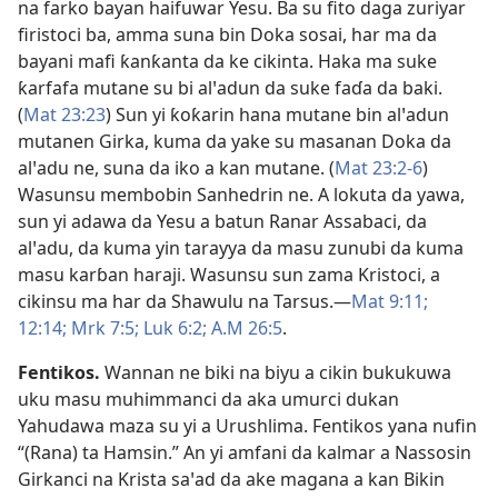
na farko bayan haifuwar Yesu. Ba su fito daga zuriyar
firistoci ba, amma suna bin Doka sosai, har ma da
bayani mafi ƙanƙanta da ke cikinta. Haka ma suke
ƙarfafa mutane su bi alꞌadun da suke faɗa da baki.
(
Mat 23:23
) Sun yi ƙoƙarin hana mutane bin alꞌadun
mutanen Girka, kuma da yake su masanan Doka da
alꞌadu ne, suna da iko a kan mutane. (
Mat 23:2-6
)
Wasunsu membobin Sanhedrin ne. A lokuta da yawa,
sun yi adawa da Yesu a batun Ranar Assabaci, da
alꞌadu, da kuma yin tarayya da masu zunubi da kuma
masu karɓan haraji. Wasunsu sun zama Kristoci, a
cikinsu ma har da Shawulu na Tarsus.​—
Mat 9:11;
12:14;
Mrk 7:5;
Luk 6:2;
A.M 26:5
.
Fentikos
.
Wannan ne biki na biyu a cikin bukukuwa
uku masu muhimmanci da aka umurci dukan
Yahudawa maza su yi a Urushlima. Fentikos yana nufin
“(Rana) ta Hamsin.” An yi amfani da kalmar a Nassosin
Girkanci na Krista saꞌad da ake magana a kan Bikin