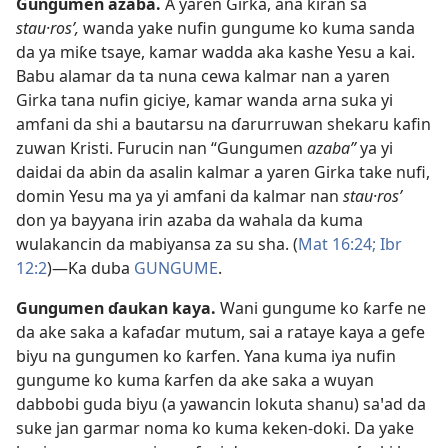
Gungumen azaba
.
A yaren Girka, ana kiran sa
stau·rosʹ,
wanda yake nufin gungume ko kuma sanda
da ya miƙe tsaye, kamar wadda aka kashe Yesu a kai.
Babu alamar da ta nuna cewa kalmar nan a yaren
Girka tana nufin giciye, kamar wanda arna suka yi
amfani da shi a bautarsu na ɗarurruwan shekaru kafin
zuwan Kristi. Furucin nan “Gungumen
azaba”
ya yi
daidai da abin da asalin kalmar a yaren Girka take nufi,
domin Yesu ma ya yi amfani da kalmar nan
stau·rosʹ
don ya bayyana irin azaba da wahala da kuma
wulakancin da mabiyansa za su sha. (
Mat 16:24;
Ibr
12:2
)​—Ka duba
GUNGUME
.
Gungumen ɗaukan kaya
.
Wani gungume ko ƙarfe ne
da ake saka a kafaɗar mutum, sai a rataye kaya a gefe
biyu na gungumen ko ƙarfen. Yana kuma iya nufin
gungume ko kuma ƙarfen da ake saka a wuyan
dabbobi guda biyu (a yawancin lokuta shanu) saꞌad da
suke jan garmar noma ko kuma keken-doki. Da yake