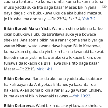
zauna a tentuna, ko kuma rumfa, kuma hakan na tuna
musu yadda suka fita daga ƙasar Masar. Bikin
yana
ɗaya daga cikin bukukuwa uku da aka bukaci maza su
je Urushalima don su yi.​—
Fir 23:34;
Ezr 3:4;
Yoh 7:2
.
Bikin Burodi Marar Yisti
.
Wannan shi ne biki na farko
cikin bukukuwa uku da Israꞌilawa suke yi a kowace
shekara. Ana soma bikin ne a ranar goma sha biyar ga
watan Nisan, wato kwana ɗaya bayan Bikin Ƙetarewa,
kuma akan ci-gaba da yin bikin har na kwanaki bakwai.
Burodi marar yisti ne kawai ake ci a lokacin bikin, don
tunawa da lokacin da Israꞌilawa suka fito daga ƙasar
Masar.​—
Fit 23:15;
Mrk 14:1
.
Bikin Keɓewa
.
Ranar da ake tuna yadda aka tsabtace
haikali bayan da Antiyokus Efifanes ya ƙazantar da
haikalin. Akan soma bikin a ranar 25 ga watan Chislev,
kuma akan yi bikin kwanaki takwas.​—
Yoh 10:22
.
Bikin Ƙetarewa
.
Wani bikin da ake yi kowace shekara