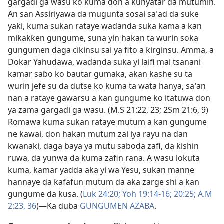
gargaɗi ga wasu ko kuma don a kunyatar da mutumin.
An san Assiriyawa da mugunta sosai saꞌad da suke
yaƙi, kuma sukan rataye waɗanda suka kama a kan
miƙaƙƙen gungume, suna yin hakan ta wurin soka
gungumen daga cikinsu sai ya fito a ƙirginsu. Amma, a
Dokar Yahudawa, waɗanda suka yi laifi mai tsanani
kamar saɓo ko bautar gumaka, akan kashe su ta
wurin jefe su da dutse ko kuma ta wata hanya, saꞌan
nan a rataye gawarsu a kan gungume ko itatuwa don
ya zama gargaɗi ga wasu. (
M.S 21:22, 23;
2Sm 21:6,
9
)
Romawa kuma sukan rataye mutum a kan gungume
ne kawai, don hakan mutum zai iya rayu na ɗan
kwanaki, daga baya ya mutu saboda zafi, da ƙishin
ruwa, da yunwa da kuma zafin rana. A wasu lokuta
kuma, kamar yadda aka yi wa Yesu, sukan manne
hannaye da ƙafafun mutum da aka zarge shi a kan
gungume da ƙusa. (
Luk 24:20;
Yoh 19:14-16;
20:25;
A.M
2:23,
36
)​—Ka duba
GUNGUMEN AZABA
.