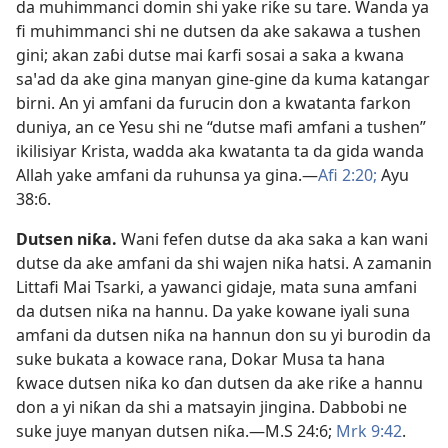
da muhimmanci domin shi yake riƙe su tare. Wanda ya
fi muhimmanci shi ne dutsen da ake sakawa a tushen
gini; akan zaɓi dutse mai ƙarfi sosai a saka a kwana
saꞌad da ake gina manyan gine-gine da kuma katangar
birni. An yi amfani da furucin don a kwatanta farkon
duniya, an ce Yesu shi ne “dutse mafi amfani a tushen”
ikilisiyar Krista, wadda aka kwatanta ta da gida wanda
Allah yake amfani da ruhunsa ya gina.​—
Afi 2:20;
Ayu
38:6
.
Dutsen niƙa
.
Wani fefen dutse da aka saka a kan wani
dutse da ake amfani da shi wajen niƙa hatsi. A zamanin
Littafi Mai Tsarki, a yawanci gidaje, mata suna amfani
da dutsen niƙa na hannu. Da yake kowane iyali suna
amfani da dutsen niƙa na hannun don su yi burodin da
suke bukata a kowace rana, Dokar Musa ta hana
ƙwace dutsen niƙa ko ɗan dutsen da ake riƙe a hannu
don a yi niƙan da shi a matsayin jingina. Dabbobi ne
suke juye manyan dutsen niƙa.​—
M.S 24:6;
Mrk 9:42
.