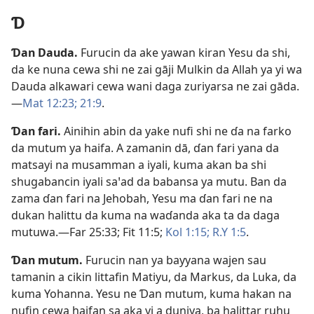
Ɗ
Ɗan Dauda
.
Furucin da ake yawan kiran Yesu da shi,
da ke nuna cewa shi ne zai gāji Mulkin da Allah ya yi wa
Dauda alkawari cewa wani daga zuriyarsa ne zai gāda.​
—
Mat 12:23;
21:9
.
Ɗan fari
.
Ainihin abin da yake nufi shi ne ɗa na farko
da mutum ya haifa. A zamanin dā, ɗan fari yana da
matsayi na musamman a iyali, kuma akan ba shi
shugabancin iyali saꞌad da babansa ya mutu. Ban da
zama ɗan fari na Jehobah, Yesu ma ɗan fari ne na
dukan halittu da kuma na waɗanda aka ta da daga
mutuwa.​—
Far 25:33;
Fit 11:5;
Kol 1:15;
R.Y 1:5
.
Ɗan mutum
.
Furucin nan ya bayyana wajen sau
tamanin a cikin littafin Matiyu, da Markus, da Luka, da
kuma Yohanna. Yesu ne Ɗan mutum, kuma hakan na
nufin cewa haifan sa aka yi a duniya, ba halittar ruhu