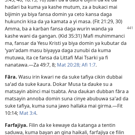
haɗari ba kuma ya kashe mutum, za a bukaci mai
bijimin ya biya fansa domin ya ceto kansa daga
hukuncin kisa da ya kamata a yi masa. (
Fit 21:29, 30
)
Amma, ba a karɓan
fansa daga wurin wanda ya
kashe wani da gangan. (
Ƙid 35:31
) Mafi muhimmanci
ma, fansar da Yesu Kristi ya biya domin ya kuɓutar da
ꞌyanꞌadam masu biyayya daga zunubi da kuma
mutuwa, ita ce fansa da Littafi Mai Tsarki ya fi
nanatawa.​—
Za 49:7, 8;
Mat 20:28;
Afi 1:7
.
Fāra
.
Wasu irin ƙwari ne da suke tafiya cikin dubbai
saꞌad da suke ƙaura. Dokar Musa ta ɗauke su a
matsayin abinci mai tsabta. Ana ɗaukan dubban fāra a
matsayin annoba domin suna cinye abubuwa saꞌad da
suke tafiya, kuma suna jawo hallaka mai girma.​—
Fit
10:14;
Mat 3:4
.
Farfajiya
.
Filin da ke kewaye da katanga a tentin
saduwa, kuma bayan an gina haikali, farfajiya ce filin