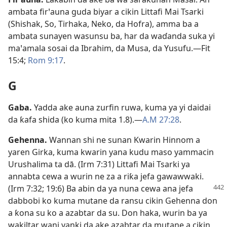
ambata firꞌauna guda biyar a cikin Littafi Mai Tsarki
(Shishak, So, Tirhaka, Neko, da Hofra), amma ba a
ambata sunayen wasunsu ba, har da waɗanda suka yi
maꞌamala sosai da Ibrahim, da Musa, da Yusufu.​—
Fit
15:4;
Rom 9:17
.
G
Gaba
.
Yadda ake auna zurfin ruwa, kuma ya yi daidai
da ƙafa shida (ko kuma mita 1.8).​—
A.M 27:28
.
Gehenna
.
Wannan shi ne sunan Kwarin Hinnom a
yaren Girka, kuma kwarin yana kudu maso yammacin
Urushalima ta dā. (
Irm 7:31
) Littafi Mai Tsarki ya
annabta cewa a wurin ne za a riƙa jefa gawawwaki.
(
Irm 7:32;
19:6
) Ba abin da
ya nuna cewa ana jefa
dabbobi ko kuma mutane da ransu cikin Gehenna don
a ƙona su ko a azabtar da su. Don haka, wurin ba ya
wakiltar wani yanki da ake azabtar da mutane a cikin