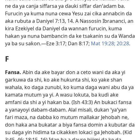
ne da ya canja siffarsa ya ɗauki siffar ɗanꞌadam ba.
Furucin ya kuma nuna cewa Yesu zai cika annabcin da
aka rubuta a
Daniyel 7:13, 14
. A Nassosin Ibrananci, an
kira Ezekiyel da Daniyel da wannan furucin, kuma
hakan ya nuna bambancin da ke tsakanin su da Wanda
ya ba su saƙon.​—
Eze 3:17;
Dan 8:17;
Mat 19:28;
20:28
.
F
Fansa
.
Abin da ake bayar don a ceto wani da aka yi
garkuwa da shi, ko ake hukunta shi, ko yake shan
wahala, ko daga zunubi, ko kuma daga wani abu da ya
kamata mutum ya yi. A wasu lokuta, ba kuɗi ake
amfani da shi a yi hakan ba. (
Ish 43:3
) An bukaci fansa
a yanayoyi dabam-dabam. Alal misali, dukan ꞌyaꞌyan
fari maza, na dabba ko mutum mallakar Jehobah ne,
don haka ana bukatar a biya fansa domin a kubutar da
su daga yin hidima ta cikakken lokaci ga Jehobah. (
Ƙid
3:45, 46;
18:15, 16
) Idan ba a ɗaure bijimi da ke da