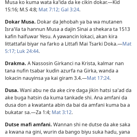
Musa ko kuma wata ƙaꞌida da ke cikin dokar.​—
Ƙid
15:16;
M.S 4:8;
Mat 7:12;
Gal 3:24
.
Dokar Musa
.
Dokar da Jehobah ya ba wa mutanen
Israꞌila ta hannun Musa a dajin Sinai a shekara ta 1513
kafin haifuwar Yesu. A yawancin lokaci, akan kira
littattafai biyar na farko a Littafi Mai Tsarki Doka.​—
Mat
5:17;
Luk 24:44
.
Drakma
.
A Nassosin Girkanci na Krista, kalmar nan
tana nufin tsabar kuɗin azurfa na Girka, wanda a
lokacin nauyinsa ya kai giram 3.4.​—
Mat 17:24
.
Dusa
.
Wani abu ne da ake cire daga jikin hatsi saꞌad da
ake buga hatsin da kuma tankaɗe shi. Ana amfani da
dusa don a kwatanta abin da bai da amfani kuma ba a
bukatar sa.​—
Za 1:4;
Mat 3:12
.
Dutse mafi amfani
.
Wannan shi ne dutse da ake saka
a kwana na gini, wurin da bango biyu suka haɗu, yana