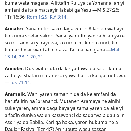
kuma wata magana. A littafin Ruꞌuya ta Yohanna, an yi
amfani da ita a matsayin laƙabi ga Yesu.​—
M.S 27:26;
1Tr 16:36;
Rom 1:25;
R.Y 3:14
.
Annabci
.
Yana nufin saƙo daga wurin Allah ko wahayi
ko kuma shelar saƙon. Yana iya nufin yadda Allah yake
so mutane su yi rayuwa, ko umurni, ko hukunci, ko
kuma shelar wani abin da zai faru a nan gaba.​—
Mat
13:14;
2Bi 1:20, 21
.
Annoba
.
Duk wata cuta da ke yaɗuwa da sauri kuma
za ta iya shafan mutane da yawa har ta kai ga mutuwa.​
—
Luk 21:11
.
Aramaik
.
Wani yaren zamanin dā da ke amfani da
harufa irin na Ibrananci. Mutanen Aramaya ne ainihi
suke yaren, amma daga baya ya zama yaren da ake yi
a fāɗin duniya wajen kasuwanci da sadarwa a daulolin
Assiriya da Babila. Ƙari ga haka, yaren hukuma ne a
Daular Fasiya. (
Ezr 4:7
) An rubuta wasu sassan