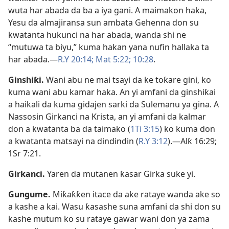
wuta har abada da ba a iya gani. A maimakon haka,
Yesu da almajiransa sun ambata Gehenna don su
kwatanta hukunci na har abada, wanda shi ne
“mutuwa ta biyu,” kuma hakan yana nufin hallaka ta
har abada.​—
R.Y 20:14;
Mat 5:22;
10:28
.
Ginshiƙi
.
Wani abu ne mai tsayi da ke toƙare gini, ko
kuma wani abu kamar haka. An yi amfani da ginshiƙai
a haikali da kuma gidajen sarki da Sulemanu ya gina. A
Nassosin Girkanci na Krista, an yi amfani da kalmar
don a kwatanta ba da taimako (
1Ti 3:15
) ko kuma don
a kwatanta matsayi na dindindin (
R.Y 3:12
).​—
Alƙ 16:29;
1Sr 7:21
.
Girkanci
.
Yaren da mutanen ƙasar Girka suke yi.
Gungume
.
Miƙaƙƙen itace da ake rataye wanda ake so
a kashe a kai. Wasu ƙasashe suna amfani da shi don su
kashe mutum ko su rataye gawar wani don ya zama