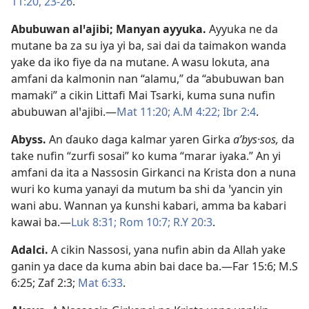
11:20,
23-26
.
Abubuwan alꞌajibi
;
Manyan ayyuka
.
Ayyuka ne da
mutane ba za su iya yi ba, sai dai da taimakon wanda
yake da iko fiye da na mutane. A wasu lokuta, ana
amfani da kalmonin nan “alamu,” da “abubuwan ban
mamaki” a cikin Littafi Mai Tsarki, kuma suna nufin
abubuwan alꞌajibi.​—
Mat 11:20;
A.M 4:22;
Ibr 2:4
.
Abyss
.
An ɗauko daga kalmar yaren Girka
aʹbys·sos,
da
take nufin “zurfi sosai” ko kuma “marar iyaka.” An yi
amfani da ita a Nassosin Girkanci na Krista don a nuna
wuri ko kuma yanayi da mutum ba shi da ꞌyancin yin
wani abu. Wannan ya ƙunshi kabari, amma ba kabari
kawai ba.​—
Luk 8:31;
Rom 10:7;
R.Y 20:3
.
Adalci
.
A cikin Nassosi, yana nufin abin da Allah yake
ganin ya dace da kuma abin bai dace ba.​—
Far 15:6;
M.S
6:25;
Zaf 2:3;
Mat 6:33
.