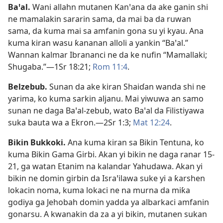
Baꞌal
.
Wani allahn mutanen Kanꞌana da ake ganin shi
ne mamalakin sararin sama, da mai ba da ruwan
sama, da kuma mai sa amfanin gona su yi kyau. Ana
kuma kiran wasu ƙananan alloli a yankin “Baꞌal.”
Wannan kalmar Ibrananci ne da ke nufin “Mamallaki;
Shugaba.”​—
1Sr 18:21;
Rom 11:4
.
Belzebub
.
Sunan da ake kiran Shaiɗan wanda shi ne
yarima, ko kuma sarkin aljanu. Mai yiwuwa an samo
sunan ne daga Baꞌal-zebub, wato Baꞌal da Filistiyawa
suka bauta wa a Ekron.​—
2Sr 1:3;
Mat 12:24
.
Bikin Bukkoki
.
Ana kuma kiran sa Bikin Tentuna, ko
kuma Bikin Gama Girbi. Akan yi bikin ne daga ranar 15-
21, ga watan Etanim na kalandar Yahudawa. Akan yi
bikin ne domin girbin da Israꞌilawa suke yi a ƙarshen
lokacin noma, kuma lokaci ne na murna da miƙa
godiya ga Jehobah domin yadda ya albarkaci amfanin
gonarsu. A kwanakin da za a yi bikin, mutanen sukan