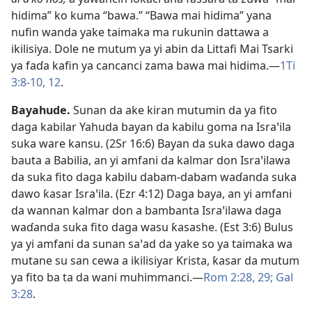
hidima” ko kuma “bawa.” “Bawa mai hidima” yana
nufin wanda yake taimaka ma rukunin dattawa a
ikilisiya. Dole ne mutum ya yi abin da Littafi Mai Tsarki
ya faɗa kafin ya cancanci zama bawa mai hidima.​—
1Ti
3:8-10,
12
.
Bayahude
.
Sunan da ake kiran mutumin da ya fito
daga kabilar Yahuda bayan da kabilu goma na Israꞌila
suka ware kansu. (
2Sr 16:6
) Bayan da suka dawo daga
bauta a Babilia, an yi amfani da kalmar don Israꞌilawa
da suka fito daga kabilu dabam-dabam waɗanda suka
dawo ƙasar Israꞌila. (
Ezr 4:12
) Daga baya, an yi amfani
da wannan kalmar don a bambanta Israꞌilawa daga
waɗanda suka fito daga wasu ƙasashe. (
Est 3:6
) Bulus
ya yi amfani da sunan saꞌad da yake so ya taimaka wa
mutane su san cewa a ikilisiyar Krista, ƙasar da mutum
ya fito ba ta da wani muhimmanci.​—
Rom 2:28, 29;
Gal
3:28
.