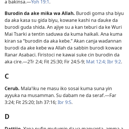
a bakinsa.​—
Yoh 19:1
.
Burodin da ake miƙa wa Allah
.
Burodi goma sha biyu
da aka kasa su gida biyu, kowane kashi na ɗauke da
burodi guda shida. An ajiye su a kan teburi da ke Wuri
Mai Tsarki a tentin saduwa da kuma haikali. Ana kuma
kiran sa “burodin da aka keɓe.” Akan canja waɗannan
burodi da ake keɓe wa Allah da sabbin burodi kowace
Ranar Asabaci. Firistoci ne kawai suke cin burodin da
aka cire.​—
2Tr 2:4;
Fit 25:30;
Fir 24:5-9;
Mat 12:4;
Ibr 9:2
.
C
Cerub
.
Malaꞌiku ne masu iko sosai kuma suna yin
ayyuka na musamman. Su dabam ne da seraf.​—
Far
3:24;
Fit 25:20;
Ish 37:16;
Ibr 9:5
.
D
Dattijo
.
Yana nufin mutumin da ya manyanta, amma a