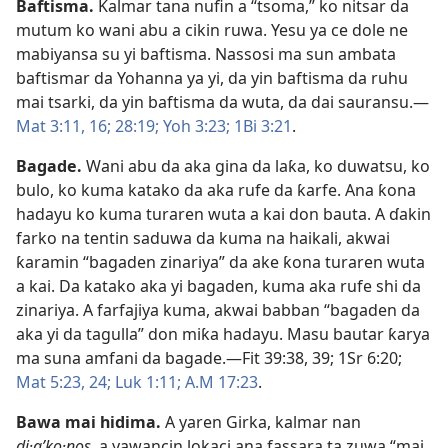
Baftisma
.
Kalmar tana nufin a “tsoma,” ko nitsar da
mutum ko wani abu a cikin ruwa. Yesu ya ce dole ne
mabiyansa su yi baftisma. Nassosi ma sun ambata
baftismar da Yohanna ya yi, da yin baftisma da ruhu
mai tsarki, da yin baftisma da wuta, da dai sauransu.​—
Mat 3:11,
16;
28:19;
Yoh 3:23;
1Bi 3:21
.
Bagade
.
Wani abu da aka gina da laƙa, ko duwatsu, ko
bulo, ko kuma katako da aka rufe da ƙarfe. Ana ƙona
hadayu ko kuma turaren wuta a kai don bauta. A ɗakin
farko na tentin saduwa da kuma na haikali, akwai
ƙaramin “bagaden zinariya” da ake ƙona turaren wuta
a kai. Da katako aka yi bagaden, kuma aka rufe shi da
zinariya. A farfajiya kuma, akwai babban “bagaden da
aka yi da tagulla” don miƙa hadayu. Masu bautar ƙarya
ma suna amfani da bagade.​—
Fit 39:38, 39;
1Sr 6:20;
Mat 5:23, 24;
Luk 1:11;
A.M 17:23
.
Bawa mai hidima
.
A yaren Girka, kalmar nan
di·aʹko·nos,
a yawancin lokaci ana fassara ta zuwa “mai