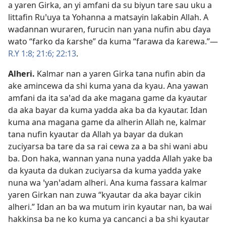
a yaren Girka, an yi amfani da su biyun tare sau uku a
littafin Ruꞌuya ta Yohanna a matsayin laƙabin Allah. A
waɗannan wuraren, furucin nan yana nufin abu ɗaya
wato “farko da ƙarshe” da kuma “farawa da ƙarewa.”​—
R.Y 1:8;
21:6;
22:13
.
Alheri
.
Kalmar nan a yaren Girka tana nufin abin da
ake amincewa da shi kuma yana da kyau. Ana yawan
amfani da ita saꞌad da ake magana game da kyautar
da aka bayar da kuma yadda aka ba da kyautar. Idan
kuma ana magana game da alherin Allah ne, kalmar
tana nufin kyautar da Allah ya bayar da dukan
zuciyarsa ba tare da sa rai cewa za a ba shi wani abu
ba. Don haka, wannan yana nuna yadda Allah yake ba
da kyauta da dukan zuciyarsa da kuma yadda yake
nuna wa ꞌyanꞌadam alheri. Ana kuma fassara kalmar
yaren Girkan nan zuwa “kyautar da aka bayar cikin
alheri.” Idan an ba wa mutum irin kyautar nan, ba wai
hakkinsa ba ne ko kuma ya cancanci a ba shi kyautar