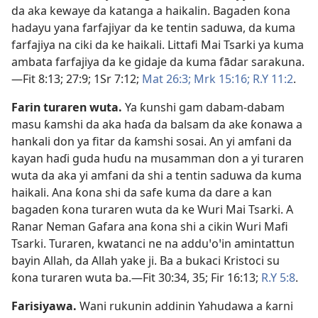
da aka kewaye da katanga a haikalin. Bagaden ƙona
hadayu yana farfajiyar da ke tentin saduwa, da kuma
farfajiya na ciki da ke haikali. Littafi Mai Tsarki ya kuma
ambata farfajiya da ke gidaje da kuma fādar sarakuna.​
—
Fit 8:13;
27:9;
1Sr 7:12;
Mat 26:3;
Mrk 15:16;
R.Y 11:2
.
Farin turaren wuta
.
Ya ƙunshi gam dabam-dabam
masu ƙamshi da aka haɗa da balsam da ake ƙonawa a
hankali don ya fitar da ƙamshi sosai. An yi amfani da
kayan haɗi guda huɗu na musamman don a yi turaren
wuta da aka yi amfani da shi a tentin saduwa da kuma
haikali. Ana ƙona shi da safe kuma da dare a kan
bagaden ƙona turaren wuta da ke Wuri Mai Tsarki. A
Ranar Neman Gafara ana ƙona shi a cikin Wuri Mafi
Tsarki. Turaren, kwatanci ne na adduꞌoꞌin amintattun
bayin Allah, da Allah yake ji. Ba a bukaci Kristoci su
ƙona turaren wuta ba.​—
Fit 30:34, 35;
Fir 16:13;
R.Y 5:8
.
Farisiyawa
.
Wani rukunin addinin Yahudawa a ƙarni