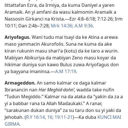
littattafan Ezra, da Irmiya, da kuma Daniyel a yaren
Aramaik. An yi amfani da wasu kalmomin Aramaik a
Nassosin Girkanci na Krista.​—
Ezr 4:8–6:18;
7:12-26;
Irm
10:11;
Dan 2:4b–​7:28;
Mrk 14:36;
A.M 9:36
.
Ariyofagus
.
Wani tudu mai tsayi da ke Atina a arewa
maso yammacin Akurofolis. Suna ne kuma da ake
kiran rukunin masu shariꞌa (kotu) da ke taro a wurin.
Mabiyan Abikuriya da mabiyan Zeno masu koyar da
hikimar duniya sun kawo Bulus zuwa Ariyofagus don
ya bayyana imaninsa.​—
A.M 17:19
.
Armageddon
.
An samo kalmar ce daga kalmar
Ibranancin nan
Har Meghid·dohnʹ,
wadda take nufin
“Tudun Megiddo.” Kalmar na da alaƙa da “yaƙin da za a
yi a babbar rana ta Allah Maɗaukaki.” A ranar,
“sarakunan dukan duniya” za su taru don su yi yaƙi da
Jehobah. (
R.Y 16:14,
16;
19:11-21
)​—Ka duba
ƘUNCI MAI
GIRMA
.