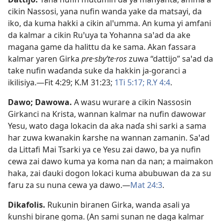
cikin Nassosi, yana nufin wanda yake da matsayi, da
iko, da kuma hakki a cikin alꞌumma. An kuma yi amfani
da kalmar a cikin Ruꞌuya ta Yohanna saꞌad da ake
magana game da halittu da ke sama. Akan fassara
kalmar yaren Girka
pre·sbyʹte·ros
zuwa “dattijo” saꞌad da
take nufin waɗanda suke da hakkin ja-goranci a
ikilisiya.​—
Fit 4:29;
K.M 31:23;
1Ti 5:17;
R.Y 4:4
.
Dawo
;
Dawowa
.
A wasu wurare a cikin Nassosin
Girkanci na Krista, wannan kalmar na nufin dawowar
Yesu, wato daga lokacin da aka naɗa shi sarki a sama
har zuwa kwanakin ƙarshe na wannan zamanin. Saꞌad
da Littafi Mai Tsarki ya ce Yesu zai dawo, ba ya nufin
cewa zai dawo kuma ya koma nan da nan; a maimakon
haka, zai ɗauki dogon lokaci kuma abubuwan da za su
faru za su nuna cewa ya dawo.​—
Mat 24:3
.
Dikafolis
.
Rukunin biranen Girka, wanda asali ya
ƙunshi birane goma. (An sami sunan ne daga kalmar