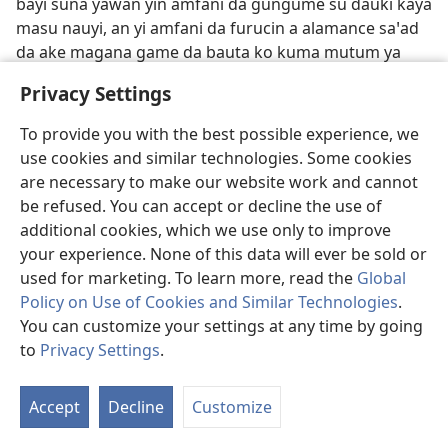
bayi suna yawan yin amfani da gungume su ɗauki kaya
masu nauyi, an yi amfani da furucin a alamance saꞌad
da ake magana game da bauta ko kuma mutum ya
miƙa kai ga wani, da wulaƙanci da kuma shan wahala.
Privacy Settings
Idan aka ce cire ko karya gungumen, ana nufin ꞌyanci
daga bauta, da wulaƙanci da kuma cin zarafi.​—
Fir
To provide you with the best possible experience, we
26:13;
Mat 11:29, 30
.
use cookies and similar technologies. Some cookies
are necessary to make our website work and cannot
Gunki
;
Bautar gumaka
.
Gunki siffa ne, ko abin da ke
be refused. You can accept or decline the use of
wakiltar wani abu a zahiri ko wanda ake tunaninsa,
additional cookies, which we use only to improve
wanda mutane suke amfani da shi wajen bauta. Bautar
your experience. None of this data will ever be sold or
gumaka tana nufin jin tsoro, ko ƙauna, ko bauta wa,
used for marketing. To learn more, read the
Global
ko kuma ɗaukaka gunki.​—
Za 115:4;
A.M 17:16;
1Ko
Policy on Use of Cookies and Similar Technologies
.
10:14
.
You can customize your settings at any time by going
Gwamna
.
Shi ne ainihin gwamna da ke iko a kan yanki
to
Privacy Settings
.
S
da ke ƙarƙashin Majalisar Roma. Yana da ikon yin
Ta
shariꞌa da kuma iko a kan sojoji, ko da yake Majalisar
Accept
Decline
Customize
of
tana bukata ta amince da abubuwan da yake so ya yi,
Co
yana da iko sosai a kan yankin.​—
A.M 13:7;
18:12
.