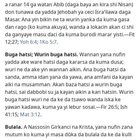
a ranar 14 ga watan Abib (daga baya an kira shi Nisan)
don tunawa da yadda Jehobah ya ceci Israꞌilawa daga
Masar. Ana yin bikin ne ta wurin yanka da kuma gasa
ɗan rago (ko kuma akuya), wanda a lokacin akan ci shi
da ganyaye masu ɗaci da kuma burodi marar yisti.​—
Fit
12:27;
Yoh 6:4;
1Ko 5:7
.
Buga hatsi
;
Wurin buga hatsi
.
Wannan yana nufin
yadda ake ware hatsi daga kararsa da kuma dusa;
wuri ne da ake yin wannan aikin. Ana buga hatsi da
sanda, amma idan yana da yawa, ana amfani da kayan
aiki na musamman. Akan baza hatsi a wurin buga
hatsi, sai dabbobi su ja kayan aikin a kan hatsin. Wurin
buga hatsi wuri ne da ke da tsawo wanda iska ke
yawan kaɗawa, kuma ya yi lebur sosai.​—
Fir 26:5;
Ish
41:15;
Mat 3:12
.
Bulala
.
A Nassosin Girkanci na Krista, yana nufin zana
mutum ko kuma yi masa dūka da bulala da ke da ƙulli