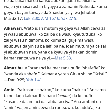
ne da suka mai da kansu abokan gāba na Allah ta
wajen yi masa rashin biyayya a zamanin Nuhu da kuma
goyon bayan tawaye da Shaiɗan ya yi wa Jehobah.​—
M.S 32:17;
Luk 8:30;
A.M 16:16;
Yaƙ 2:19
.
Alkawari
.
Wato idan mutum ya gaya wa Allah cewa zai
yi wasu abubuwa, ko zai ba da wasu kyaututtuka, ko
zai yi wasu hidimomi, ko kuma zai guje ma wasu
abubuwa da yin su ba laifi ba ne. Idan mutum ya ce zai
yi abubuwan nan, yana da kyau ya yi hakan domin
kamar rantsuwa ne ya yi.​—
Mat 5:33
.
Almasihu
.
A Ibrananci kalmar tana nufin “shafaffe” ko
“wanda aka shafe.” Kalmar a yaren Girka shi ne “Kristi.”​
—
Dan 9:25;
Yoh 1:41
.
Amin
.
“Ya kasance hakan,” ko kuma “hakika.” An samo
ta ne daga kalmar Ibrananci
ʼa·manʹ,
da ke nufin
“kasance da aminci da tabbatacciya.” Ana amfani da
“amin” wajen amincewa da rantsuwa, ko adduꞌa, ko