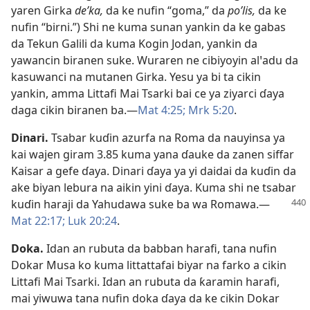
yaren Girka
deʹka,
da ke nufin “goma,” da
poʹlis,
da ke
nufin “birni.”) Shi ne kuma sunan yankin da ke gabas
da Tekun Galili da kuma Kogin Jodan, yankin da
yawancin biranen suke. Wuraren ne cibiyoyin alꞌadu da
kasuwanci na mutanen Girka. Yesu ya bi ta cikin
yankin, amma Littafi Mai Tsarki bai ce ya ziyarci ɗaya
daga cikin biranen ba.​—
Mat 4:25;
Mrk 5:20
.
Dinari
.
Tsabar kuɗin azurfa na Roma da nauyinsa ya
kai wajen giram 3.85 kuma yana ɗauke da zanen siffar
Kaisar a gefe ɗaya. Dinari ɗaya ya yi daidai da kuɗin da
ake biyan lebura na aikin yini ɗaya. Kuma shi ne tsabar
kuɗin haraji
da Yahudawa suke ba wa Romawa.​—
Mat 22:17;
Luk 20:24
.
Doka
.
Idan an rubuta da babban harafi, tana nufin
Dokar Musa ko kuma littattafai biyar na farko a cikin
Littafi Mai Tsarki. Idan an rubuta da ƙaramin harafi,
mai yiwuwa tana nufin doka ɗaya da ke cikin Dokar