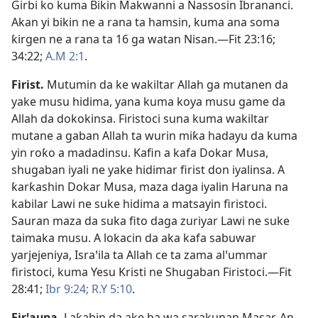
Girbi ko kuma Bikin Makwanni a Nassosin Ibrananci.
Akan yi bikin ne a rana ta hamsin, kuma ana soma
ƙirgen ne a rana ta 16 ga watan Nisan.​—
Fit 23:16;
34:22;
A.M 2:1
.
Firist
.
Mutumin da ke wakiltar Allah ga mutanen da
yake musu hidima, yana kuma koya musu game da
Allah da dokokinsa. Firistoci suna kuma wakiltar
mutane a gaban Allah ta wurin miƙa hadayu da kuma
yin roƙo a madadinsu. Kafin a kafa Dokar Musa,
shugaban iyali ne yake hidimar firist don iyalinsa. A
ƙarƙashin Dokar Musa, maza daga iyalin Haruna na
kabilar Lawi ne suke hidima a matsayin firistoci.
Sauran maza da suka fito daga zuriyar Lawi ne suke
taimaka musu. A lokacin da aka kafa sabuwar
yarjejeniya, Israꞌila ta Allah ce ta zama alꞌummar
firistoci, kuma Yesu Kristi ne Shugaban Firistoci.​—
Fit
28:41;
Ibr 9:24;
R.Y 5:10
.
Firꞌauna
.
Laƙabin da ake ba wa sarakunan Masar. An