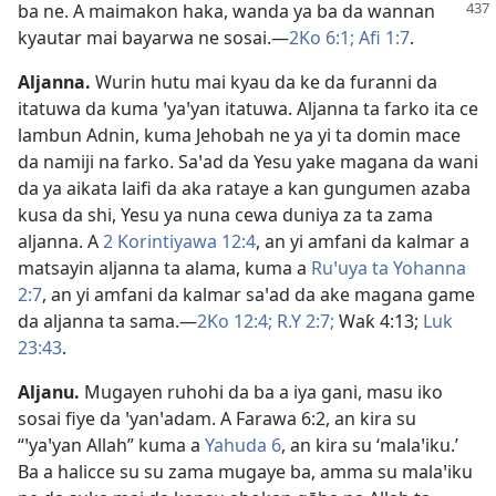
ba ne. A maimakon haka, wanda ya ba da wannan
kyautar mai bayarwa ne sosai.​—
2Ko 6:1;
Afi 1:7
.
Aljanna
.
Wurin hutu mai kyau da ke da furanni da
itatuwa da kuma ꞌyaꞌyan itatuwa. Aljanna ta farko ita ce
lambun Adnin, kuma Jehobah ne ya yi ta domin mace
da namiji na farko. Saꞌad da Yesu yake magana da wani
da ya aikata laifi da aka rataye a kan gungumen azaba
kusa da shi, Yesu ya nuna cewa duniya za ta zama
aljanna. A
2 Korintiyawa 12:4
, an yi amfani da kalmar a
matsayin aljanna ta alama, kuma a
Ruꞌuya ta Yohanna
2:7
, an yi amfani da kalmar saꞌad da ake magana game
da aljanna ta sama.​—
2Ko 12:4;
R.Y 2:7;
Waƙ 4:13;
Luk
23:43
.
Aljanu
.
Mugayen ruhohi da ba a iya gani, masu iko
sosai fiye da ꞌyanꞌadam. A
Farawa 6:2
, an kira su
“ꞌyaꞌyan Allah” kuma a
Yahuda 6
, an kira su ‘malaꞌiku.’
Ba a halicce su su zama mugaye ba, amma su malaꞌiku