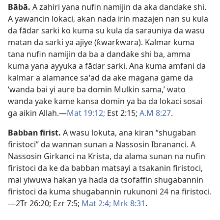
Bābā
.
A zahiri yana nufin namijin da aka dandaƙe shi.
A yawancin lokaci, akan naɗa irin mazajen nan su kula
da fādar sarki ko kuma su kula da sarauniya da wasu
matan da sarki ya ajiye (ƙwarƙwara). Kalmar kuma
tana nufin namijin da ba a dandaƙe shi ba, amma
kuma yana ayyuka a fādar sarki. Ana kuma amfani da
kalmar a alamance saꞌad da ake magana game da
‘wanda bai yi aure ba domin Mulkin sama,’ wato
wanda yake kame kansa domin ya ba da lokaci sosai
ga aikin Allah.​—
Mat 19:12;
Est 2:15;
A.M 8:27
.
Babban firist
.
A wasu lokuta, ana kiran “shugaban
firistoci” da wannan sunan a Nassosin Ibrananci. A
Nassosin Girkanci na Krista, da alama sunan na nufin
firistoci da ke da babban matsayi a tsakanin firistoci,
mai yiwuwa hakan ya haɗa da tsofaffin shugabannin
firistoci da kuma shugabannin rukunoni 24 na firistoci.​
—
2Tr 26:20;
Ezr 7:5;
Mat 2:4;
Mrk 8:31
.