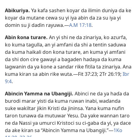
Abikuriya
.
Ya kafa sashen koyar da ilimin duniya da ke
koyar da mutane cewa su yi iya abin da za su iya yi
domin su ji daɗin rayuwa.​—
A.M 17:18
.
Abin ƙona turare
.
An yi shi ne da zinariya, ko azurfa,
ko kuma tagulla, an yi amfani da shi a tentin saduwa
da kuma haikali don ƙona turare, an kuma yi amfani
da shi don cire gawayi a bagaden hadaya da kuma
lagwanin da ya ƙone a sandar riƙe fitila ta zinariya. Ana
kuma kiran sa abin riƙe wuta.​—
Fit 37:23;
2Tr 26:19;
Ibr
9:4
.
Abincin Yamma na Ubangiji
.
Abinci ne da ya haɗa da
burodi marar yisti da kuma ruwan inabi, waɗanda
suke wakiltar jikin Kristi da jininsa. Yana kuma nufin
taron tunawa da mutuwar Yesu. Da yake wannan taro
ne da Nassi ya umurci Kristoci su ci-gaba da yi, ya dace
da ake kiran sa “Abincin Yamma na Ubangiji.”​—
1Ko