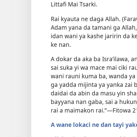
Littafi Mai Tsarki.
Rai kyauta ne daga Allah. (
Fara
Adam yana da tamani ga Allah, h
idan wani ya kashe jaririn da k
ke nan.
A dokar da aka ba Isra’ilawa, a
sai suka yi wa mace mai ciki ra
wani rauni kuma ba, wanda ya y
ga yadda mijinta ya yanka zai bi
daidai da abin da masu yin sha
bayyana nan gaba, sai a hukunta
rai a maimakon rai.”​—
Fitowa 21
A wane lokaci ne dan tayi y