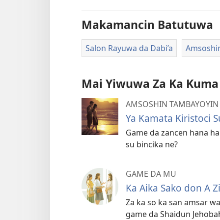
Makamancin Batutuwa
Salon Rayuwa da Dabi’a
Amsoshin
Mai Yiwuwa Za Ka Kuma
AMSOSHIN TAMBAYOYIN L
Ya Kamata Kiristoci
Game da zancen hana hai
su bincika ne?
GAME DA MU
Ka Aika Sako don A Z
Za ka so ka san amsar wa
game da Shaidun Jehoba