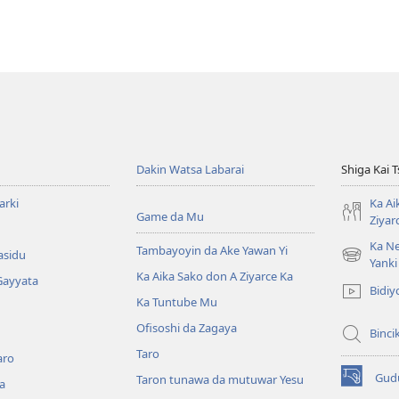
Dakin Watsa Labarai
Shiga Kai 
arki
Ka Ai
Game da Mu
Ziyar
Ka Ne
Tambayoyin da Ake Yawan Yi
asidu
(opens
Yanki
Ka Aika Sako don A Ziyarce Ka
new
Gayyata
Bidiy
window)
Ka Tuntube Mu
Ofisoshi da Zagaya
Binci
Taro
aro
Gud
Taron tunawa da mutuwar Yesu
a
(opens