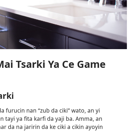
Mai Tsarki Ya Ce Game
arki
 da furucin nan “zub da ciki” wato, an yi
tayi ya fita karfi da yaji ba. Amma, an
ar da na jaririn da ke ciki a cikin ayoyin