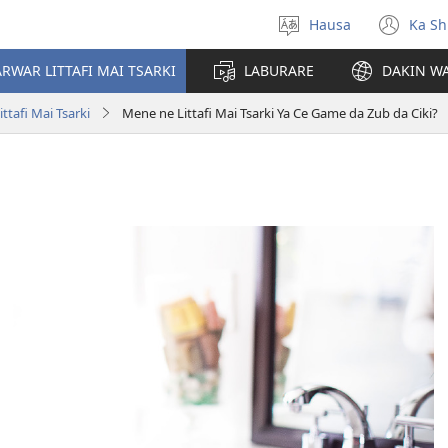
Hausa
Ka Sh
Ka
(op
Zabi
ne
RWAR LITTAFI MAI TSARKI
LABURARE
DAKIN WA
Yare
win
tafi Mai Tsarki
Mene ne Littafi Mai Tsarki Ya Ce Game da Zub da Ciki?