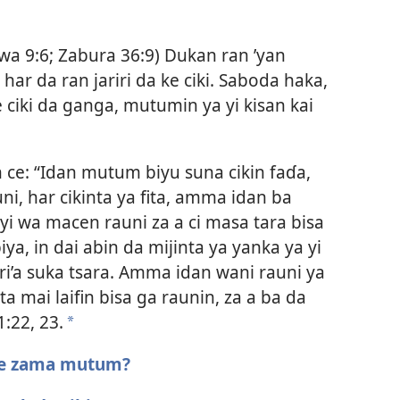
wa 9:6;
Zabura 36:9
) Dukan ran ’yan
ar da ran jariri da ke ciki. Saboda haka,
e ciki da ganga, mutumin ya yi kisan kai
n ce: “Idan mutum biyu suna cikin faɗa,
uni, har cikinta ya fita, amma idan ba
i wa macen rauni za a ci masa tara bisa
ya, in dai abin da mijinta ya yanka ya yi
ri’a suka tsara. Amma idan wani rauni ya
 mai laifin bisa ga raunin, za a ba da
:​22, 23
.
a
ake zama mutum?