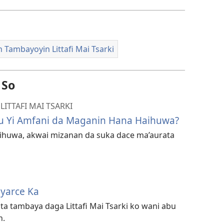
 Tambayoyin Littafi Mai Tsarki
 So
ITTAFI MAI TSARKI
 Su Yi Amfani da Maganin Hana Haihuwa?
huwa, akwai mizanan da suka dace ma’aurata
iyarce Ka
ta tambaya daga Littafi Mai Tsarki ko wani abu
h.