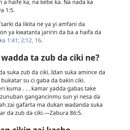
fin a haife ka, na keɓe ka. Na naɗa ka
ya 1:5
.
sarki da likita ne ya yi amfani da
n ya kwatanta jaririn da ba a haifa da
ka 1:41;
2:​12,
16
.
 wadda ta zub da ciki ne?
da suka zub da ciki. Idan suka amince da
 bukatar su ci gaba da bakin ciki.
eri kuma . . . kamar yadda gabas take
 zunuban gangancinmu sun yi nesa da
bah zai gafarta ma dukan wadanda suka
r da zub da ciki.​—
Zabura 86:5
.
dan cikin zai kashe