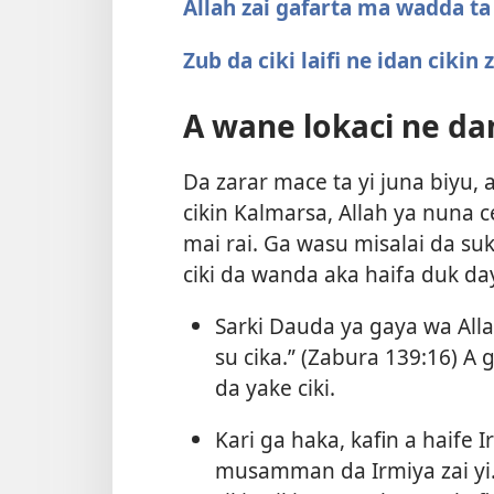
Allah zai gafarta ma wadda ta 
Zub da ciki laifi ne idan cikin
A wane lokaci ne d
Da zarar mace ta yi juna biyu,
cikin Kalmarsa, Allah ya nuna 
mai rai. Ga wasu misalai da suk
ciki da wanda aka haifa duk da
Sarki Dauda ya gaya wa Alla
su cika.” (
Zabura 139:16
) A 
da yake ciki.
Kari ga haka, kafin a haife 
musamman da Irmiya zai yi. A