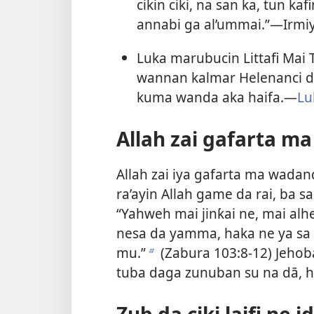
cikin ciki, na san ka, tun ka
annabi ga al’ummai.”​—
Irmi
Luka marubucin Littafi Mai T
wannan kalmar Helenanci do
kuma wanda aka haifa.​—
Lu
Allah zai gafarta ma
Allah zai iya gafarta ma wadan
ra’ayin Allah game da rai, ba sa
“Yahweh mai jinƙai ne, mai alh
nesa da yamma, haka ne ya sa
mu.”
(
Zabura 103:​8-12
) Jeho
b
tuba daga zunuban su na dā, ha
Zub da ciki laifi ne i