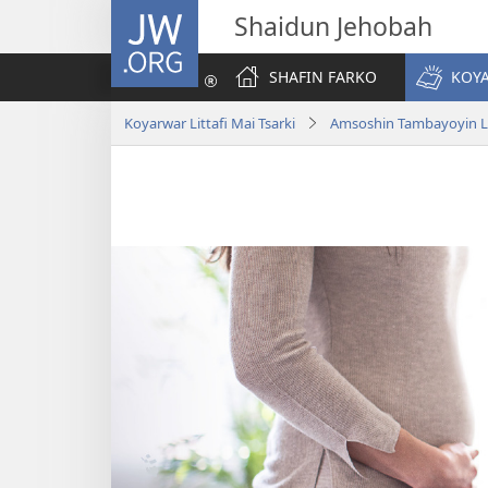
JW.ORG
Shaidun Jehobah
SHAFIN FARKO
KOYA
Koyarwar Littafi Mai Tsarki
Amsoshin Tambayoyin Lit