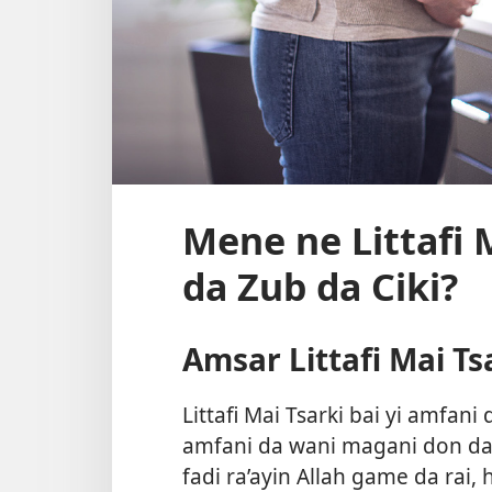
Mene ne Littafi 
da Zub da Ciki?
Amsar Littafi Mai Ts
Littafi Mai Tsarki bai yi amfani
amfani da wani magani don dan 
fadi ra’ayin Allah game da rai, h