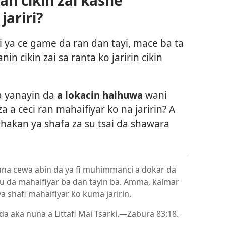
jariri?
ki ya ce game da ran dan tayi, mace ba ta
in cikin zai sa ranta ko jaririn cikin
a yanayin da
a lokacin haihuwa
wani
za a ceci ran mahaifiyar ko na jaririn? A
hakan ya shafa za su tsai da shawara
nuna cewa abin da ya fi muhimmanci a dokar da
aru da mahaifiyar ba dan tayin ba. Amma, kalmar
a shafi mahaifiyar ko kuma jaririn.
 aka nuna a Littafi Mai Tsarki.​—
Zabura 83:18
.