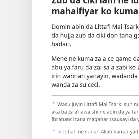
mahaifiyar ko kuma 
Domin abin da Littafi Mai Tsar
da hujja zub da ciki don tana gan
hadari.
Mene ne kuma za a ce game d
abu ya faru da zai sa a zabi ko 
irin wannan yanayin, wadanda 
wanda za su ceci.
Wasu juyin Littafi Mai Tsarki sun 
a
aka ba Isra’ilawa shi ne abin da ya f
Ibrananci tana maganar tsausayi da y
Jehobah ne sunan Allah kamar yadda
b