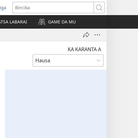
iga
ens
Bincika
w
TSA LABARAI
GAME DA MU
dow)
KA KARANTA A