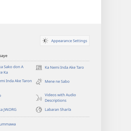
Appearance Settings
Tsaye
ka Sako don A
Ka Nemi Inda Ake Taro
(opens
ce Ka
new
mi Inda Ake Taron
window)
Mene ne Sabo
Videos with Audio
o
Descriptions
ka JW.ORG
Labaran Shari’a
ummawa