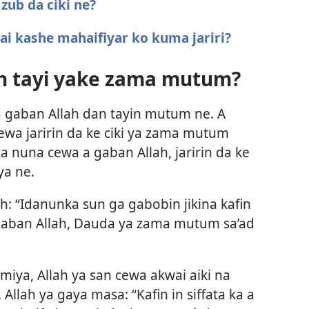
zub da ciki ne?
 zai kashe mahaifiyar ko kuma jariri?
an tayi yake zama mutum?
 a gaban Allah dan tayin mutum ne. A
cewa jaririn da ke ciki ya zama mutum
a nuna cewa a gaban Allah, jaririn da ke
ya ne.
h: “Idanunka sun ga gabobin jikina kafin
gaban Allah, Dauda ya zama mutum sa’ad
Irmiya, Allah ya san cewa akwai aiki na
llah ya gaya masa: “Kafin in siffata ka a