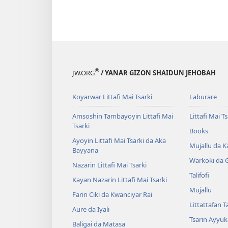
®
JW.ORG
/ YANAR GIZON SHAIDUN JEHOBAH
Koyarwar Littafi Mai Tsarki
Laburare
Amsoshin Tambayoyin Littafi Mai
Littafi Mai Ts
Tsarki
Books
Ayoyin Littafi Mai Tsarki da Aka
Mujallu da Ƙ
Bayyana
Warƙoƙi da 
Nazarin Littafi Mai Tsarki
Talifofi
Kayan Nazarin Littafi Mai Tsarki
Mujallu
Farin Ciki da Kwanciyar Rai
Littattafan T
Aure da Iyali
Tsarin Ayyuk
Baligai da Matasa