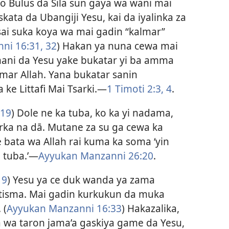
nzo Bulus da Sila sun gaya wa wani mai
kata da Ubangiji Yesu, kai da iyalinka za
sai suka koya wa mai gadin “kalmar”
i 16:​31, 32
) Hakan ya nuna cewa mai
ani da Yesu yake bukatar yi ba amma
mar Allah. Yana bukatar sanin
ke Littafi Mai Tsarki.​—
1 Timoti 2:​3, 4
.
:19
) Dole ne ka tuba, ko ka yi nadama,
rka na dā. Mutane za su ga cewa ka
 bata wa Allah rai kuma ka soma ‘yin
tuba.’​—
Ayyukan Manzanni 26:20
.
19
) Yesu ya ce duk wanda ya zama
aftisma. Mai gadin kurkukun da muka
 (
Ayyukan Manzanni 16:33
) Hakazalika,
 wa taron jama’a gaskiya game da Yesu,