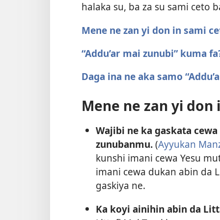
halaka su, ba za su sami ceto b
Mene ne zan yi don in sami ce
“Addu’ar mai zunubi” kuma fa
Daga ina ne aka samo “Addu’a
Mene ne zan yi don 
Wajibi ne ka gaskata cewa
zunubanmu.
(
Ayyukan Manza
kunshi imani cewa Yesu mu
imani cewa dukan abin da Li
gaskiya ne.
Ka koyi ainihin abin da Litt