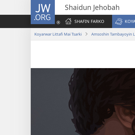
JW.ORG
Shaidun Jehobah
SHAFIN FARKO
KOYA
Koyarwar Littafi Mai Tsarki
Amsoshin Tambayoyin Lit