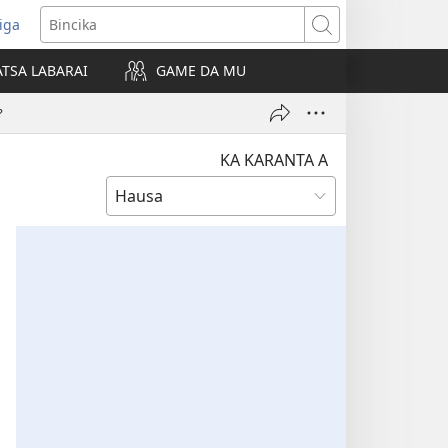
iga
ens
Bincika
w
TSA LABARAI
GAME DA MU
dow)
?
KA KARANTA A