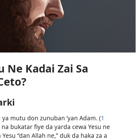
u Ne Kadai Zai Sa
Ceto?
arki
su ya mutu don zunuban ’yan Adam. (
1
na bukatar fiye da yarda cewa Yesu ne
 Yesu “dan Allah ne,” duk da haka za a