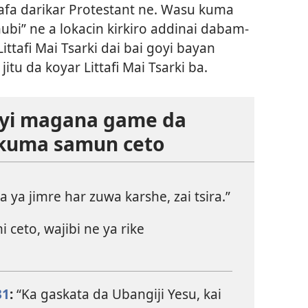
kafa darikar Protestant ne. Wasu kuma
ubi” ne a lokacin kirkiro addinai dabam-
ittafi Mai Tsarki dai bai goyi bayan
tu da koyar Littafi Mai Tsarki ba.
 yi magana game da
 kuma samun ceto
a jimre har zuwa karshe, zai tsira.”
ceto, wajibi ne ya rike
31
:
“Ka gaskata da Ubangiji Yesu, kai