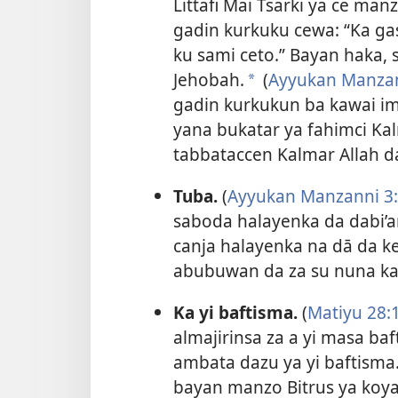
Littafi Mai Tsarki ya ce ma
gadin kurkuku cewa: “Ka gas
ku sami ceto.” Bayan haka, 
Jehobah.
(
Ayyukan Manzann
a
gadin kurkukun ba kawai im
yana bukatar ya fahimci Kal
tabbataccen Kalmar Allah da 
Tuba.
(
Ayyukan Manzanni 3
saboda halayenka da dabi’a
canja halayenka na dā da ke
abubuwan da za su nuna ka 
Ka yi baftisma.
(
Matiyu 28:
almajirinsa za a yi masa b
ambata dazu ya yi baftisma.
bayan manzo Bitrus ya koya