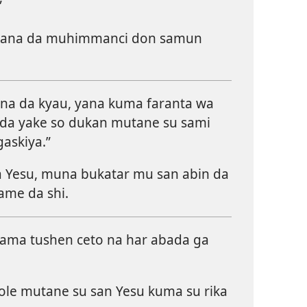
”
 yana da muhimmanci don samun
a da kyau, yana kuma faranta wa
nda yake so dukan mutane su sami
gaskiya.”
 Yesu, muna bukatar mu san abin da
game da shi.
zama tushen ceto na har abada ga
le mutane su san Yesu kuma su rika