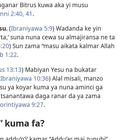
ganar Bitrus kuwa aka yi musu
i 2:​40, 41
.
su.
(
Ibraniyawa 5:9
) Wadanda ke yin
a,’ suna nuna cewa su almajiransa ne ta
:20
) Sun zama “masu aikata kalmar Allah
b 1:22
.
s 13:13
) Mabiyan Yesu na bukatar
(
Ibraniyawa 10:36
) Alal misali, manzo
su ya koyar kuma ya nuna aminci ga
re tsanantawa daga ranar da ya zama
orintiyawa 9:27
.
” kuma fa?
 addu’o’i’ kamar “Addu’ar mai zunubi”