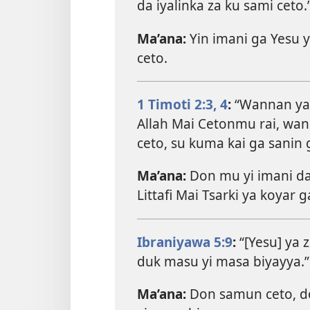
da iyalinka za ku sami ceto.
Ma’ana:
Yin imani ga Yesu
ceto.
1 Timoti 2:​3, 4
:
“Wannan yan
Allah Mai Cetonmu rai, wa
ceto, su kuma kai ga sanin 
Ma’ana:
Don mu yi imani da
Littafi Mai Tsarki ya koyar 
Ibraniyawa 5:9
:
“[Yesu] ya 
duk masu yi masa biyayya.”
Ma’ana:
Don samun ceto, do