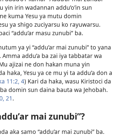
u yin irin wadannan addu’o’in sun
 ne kuma Yesu ya mutu domin
su ya shigo zuciyarsu ko rayuwarsu.
baci “addu’ar masu zunubi” ba.
utum ya yi “addu’ar mai zunubi” to yana
. Amma addu’a ba zai iya tabbatar wa
Mu ajizai ne don hakan muna yin
da haka, Yesu ya ce mu yi ta addu’a don a
a 11:​2,
4
) Kari da haka, wasu Kiristoci da
 ba domin sun daina bauta wa Jehobah.​
0, 21
.
addu’ar mai zunubi”?
inda aka samo “addu’ar mai zunubi” ba.