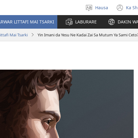
Hausa
Ka Sh
Ka
(op
Zabi
ne
RWAR LITTAFI MAI TSARKI
LABURARE
DAKIN WA
Yare
win
tafi Mai Tsarki
Yin Imani da Yesu Ne Kadai Zai Sa Mutum Ya Sami Ceto