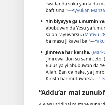
“wadanda suka yarda da ma
baftisma.”​—
Ayyukan Manzann
Yin biyayya ga umurnin Ye
abubuwan da Yesu ya ‘umurt
salon rayuwarsu. (
Matiyu 28
ba masu ji kawai ba.”​—
Yaku
Jimrewa har karshe.
(
Marku
‘jimrewa’ don su sami ceto. 
Bulus ya yi abubuwan da Ye
Allah. Ban da haka, ya jim
Kirista har mutuwarsa.​—
1 K
“Addu’ar mai zunubi
A wasu addinai mutane suna yin