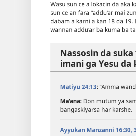
Wasu sun ce a lokacin da aka 
sun ce an fara “addu’ar mai zun
dabam a karni a kan 18 da 19. L
wannan addu’ar ba kuma ba ta ji
Nassosin da suka
imani ga Yesu da
Matiyu 24:13
:
“Amma wanda y
Ma’ana:
Don mutum ya sami 
bangaskiyarsa har karshe.
Ayyukan Manzanni 16:​30, 