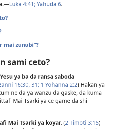
a.​—
Luka 4:41;
Yahuda 6
.
to?
?
r mai zunubi”?
in sami ceto?
 Yesu ya ba da ransa saboda
nni 16:​30, 31;
1 Yohanna 2:2
) Hakan ya
tum ne da ya wanzu da gaske, da kuma
ttafi Mai Tsarki ya ce game da shi
afi Mai Tsarki ya koyar.
(
2 Timoti 3:15
)