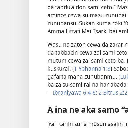
da “addu’a don sami ceto.” Mas
amince cewa su masu zunubai
zunubansu. Sukan kuma roki Ye
Amma Littafi Mai Tsarki bai am
Wasu na zaton cewa da zarar m
da tabbacin cewa zai sami ceto
mutum cewa zai sami ceto ba. 
kuskurai. (
1 Yohanna 1:8
) Sabo
gafarta mana zunubanmu. (
Luk
ba za su sami rai na har abada
—
Ibraniyawa 6:​4-6;
2 Bitrus 2:​2
A ina ne aka samo “
’Yan tarihi suna mūsun asalin 