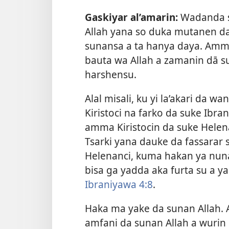
Gaskiyar al’amarin:
Wadanda su
Allah yana so duka mutanen d
sunansa a ta hanya daya. Amma
bauta wa Allah a zamanin dā 
harshensu.
Alal misali, ku yi la’akari da wa
Kiristoci na farko da suke Ibra
amma Kiristocin da suke Helena
Tsarki yana dauke da fassarar
Helenanci, kuma hakan ya nuna
bisa ga yadda aka furta su a y
Ibraniyawa 4:8
.
Haka ma yake da sunan Allah. 
amfani da sunan Allah a wurin d