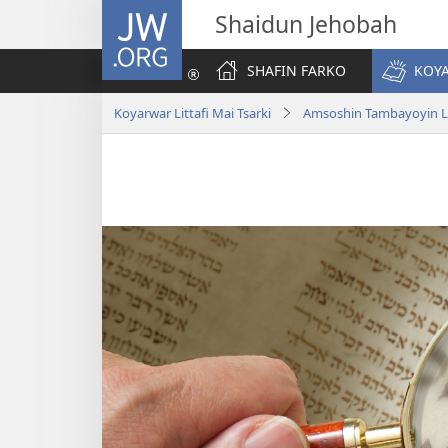
JW.ORG
Shaidun Jehobah
SHAFIN FARKO
KOYA
Koyarwar Littafi Mai Tsarki
Amsoshin Tambayoyin Lit