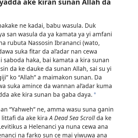
 yadda ake kiran sunan Allah da
 bakake ne kadai, babu wasula. Duk
a san wasula da ya kamata ya yi amfani
a rubuta Nassosin Ibrananci (wato,
awa suka fitar da al’adar nan cewa
ai saboda haka, bai kamata a kira sunan
in da ke dauke da sunan Allah, sai su yi
iji” ko “Allah” a maimakon sunan. Da
awa suka amince da wannan al’adar kuma
dda ake kira sunan ba gaba daya.
a
nan “Yahweh” ne, amma wasu suna ganin
ittafi da ake kira
A Dead Sea Scroll
da ke
 Levitikus a Helenanci ya nuna cewa ana
nanci na farko sun ce mai yiwuwa ana