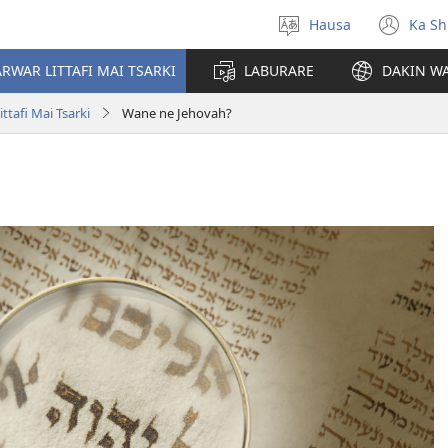
Hausa
Ka Sh
Ka
(op
Zabi
ne
RWAR LITTAFI MAI TSARKI
LABURARE
DAKIN WA
Yare
win
tafi Mai Tsarki
Wane ne Jehovah?