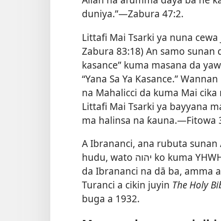
duniya.”—
Zabura 47:2
.
Littafi Mai Tsarki ya nuna cewa
Zabura 83:18
) An samo sunan d
kasance” kuma masana da yawa
“Yana Sa Ya Kasance.” Wannan 
na Mahalicci da kuma Mai cika n
Littafi Mai Tsarki ya bayyana
ma halinsa na ƙauna.—
Fitowa 
A Ibrananci, ana rubuta sunan
hudu, wato יהוה ko kuma YHWH. Ba a san ainihi yadda ake kiran sunan
da Ibrananci na dā ba, amma a
Turanci a cikin juyin
The Holy Bi
buga a 1932.