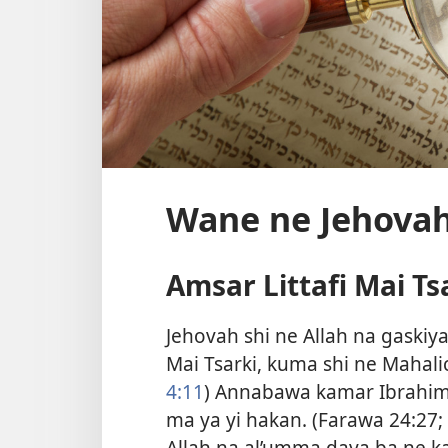
Wane ne Jehova
Amsar Littafi Mai Ts
Jehovah shi ne Allah na gaskiya
Mai Tsarki, kuma shi ne Mahal
4:11
) Annabawa kamar Ibrahim
ma ya yi hakan. (
Farawa 24:27;
Allah na al’umma daya ba ne k