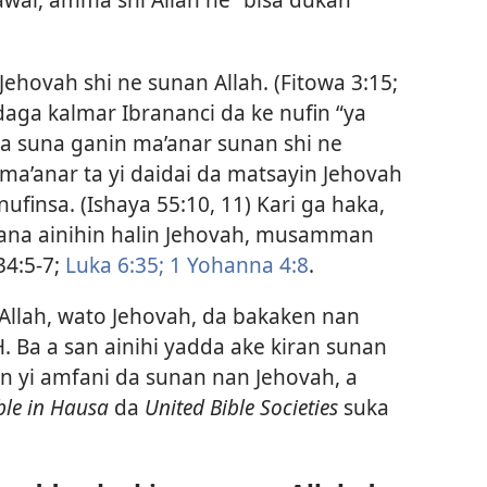
 Jehovah shi ne sunan Allah. (
Fitowa 3:15;
aga kalmar Ibrananci da ke nufin “ya
 suna ganin ma’anar sunan shi ne
ma’anar ta yi daidai da matsayin Jehovah
ufinsa. (
Ishaya 55:10, 11
) Kari ga haka,
 mana ainihin halin Jehovah, musamman
34:5-7;
Luka 6:35;
1 Yohanna 4:8
.
 Allah, wato Jehovah, da bakaken nan
n yi amfani da sunan nan Jehovah, a
ble in Hausa
da
United Bible Societies
suka