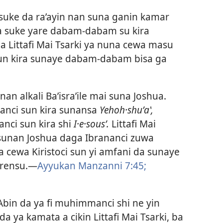
ke da ra’ayin nan suna ganin kamar
a suke yare dabam-dabam su kira
 Littafi Mai Tsarki ya nuna cewa masu
sun kira sunaye dabam-dabam bisa ga
nnan alkali Ba’isra’ile mai suna Joshua.
nanci sun kira sunansa
Yehoh·shuʹaʽ,
nci sun kira shi
I·e·sousʹ.
Littafi Mai
 sunan Joshua daga Ibrananci zuwa
 cewa Kiristoci sun yi amfani da sunaye
arensu.—
Ayyukan Manzanni 7:45;
Abin da ya fi muhimmanci shi ne yin
a ya kamata a cikin Littafi Mai Tsarki, ba