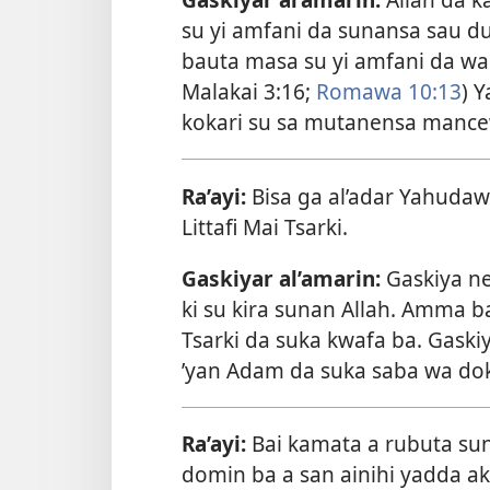
su yi amfani da sunansa sau 
bauta masa su yi amfani da wa
Malakai 3:16;
Romawa 10:13
) 
kokari su sa mutanensa manc
Ra’ayi:
Bisa ga al’adar Yahudaw
Littafi Mai Tsarki.
Gaskiyar al’amarin:
Gaskiya n
ki su kira sunan Allah. Amma ba
Tsarki da suka kwafa ba. Gaskiy
’yan Adam da suka saba wa do
Ra’ayi:
Bai kamata a rubuta sunan
domin ba a san ainihi yadda ake