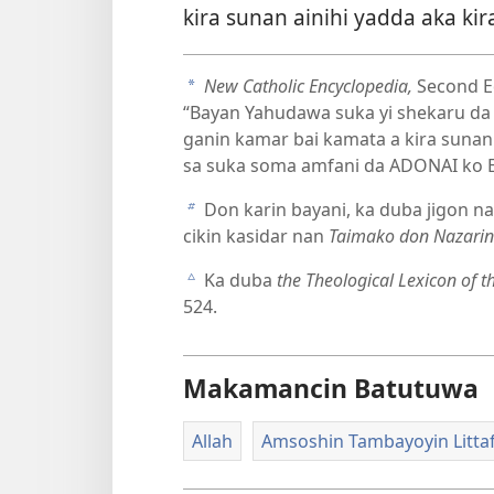
kira sunan ainihi yadda aka kira
New Catholic Encyclopedia,
Second Ed
a
“Bayan Yahudawa suka yi shekaru da
ganin kamar bai kamata a kira sunan
sa suka soma amfani da ADONAI ko 
Don karin bayani, ka duba jigon nan
b
cikin kasidar nan
Taimako don Nazarin
Ka duba
the Theological Lexicon of t
c
524.
Makamancin Batutuwa
Allah
Amsoshin Tambayoyin Littaf