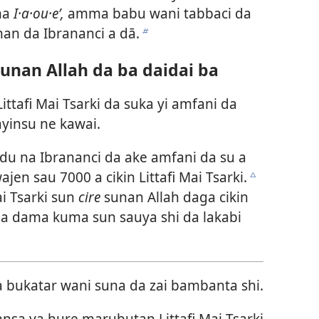
ma
I·a·ou·eʹ,
amma babu wani tabbaci da
an da Ibrananci a dā.
b
unan Allah da ba daidai ba
ttafi Mai Tsarki da suka yi amfani da
ayinsu ne kawai.
u na Ibrananci da ake amfani da su a
jen sau 7000 a cikin Littafi Mai Tsarki.
c
i Tsarki sun
cire
sunan Allah daga cikin
a dama kuma sun sauya shi da lakabi
a bukatar wani suna da zai bambanta shi.
ansa ya hure marubutan Littafi Mai Tsarki