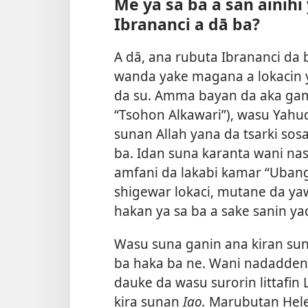
Me ya sa ba a san ainihi
Ibrananci a dā ba?
A dā, ana rubuta Ibrananci da
wanda yake magana a lokacin y
da su. Amma bayan da aka gam
“Tsohon Alkawari”), wasu Yahud
sunan Allah yana da tsarki sos
ba. Idan suna karanta wani nass
amfani da lakabi kamar “Ubang
shigewar lokaci, mutane da y
hakan ya sa ba a sake sanin ya
Wasu suna ganin ana kiran su
ba haka ba ne. Wani nadadden l
dauke da wasu surorin littafin
kira sunan
Iao.
Marubutan Hele