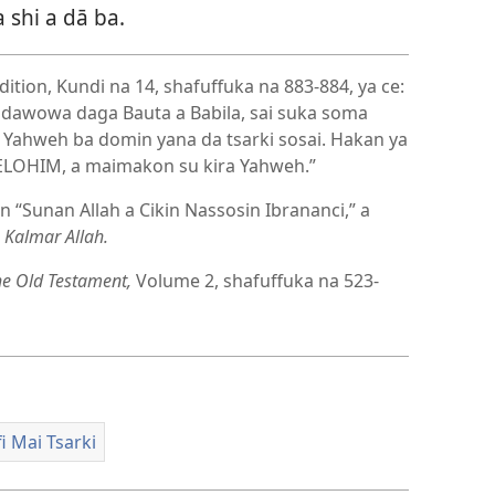
 shi a dā ba.
ition, Kundi na 14, shafuffuka na 883-884, ya ce:
 dawowa daga Bauta a Babila, sai suka soma
 Yahweh ba domin yana da tsarki sosai. Hakan ya
ELOHIM, a maimakon su kira Yahweh.”
 “Sunan Allah a Cikin Nassosin Ibrananci,” a
 Kalmar Allah.
he Old Testament,
Volume 2, shafuffuka na 523-
i Mai Tsarki