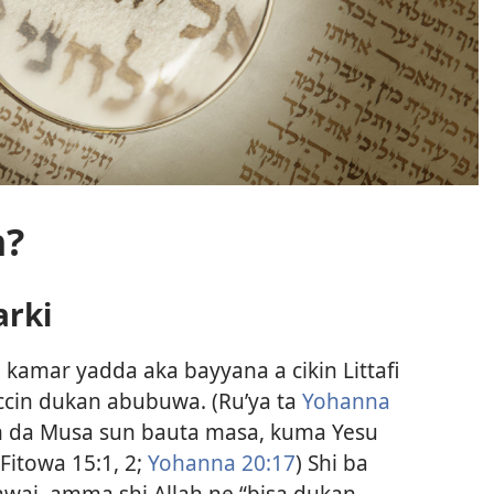
h?
arki
 kamar yadda aka bayyana a cikin Littafi
iccin dukan abubuwa. (Ru’ya ta
Yohanna
 da Musa sun bauta masa, kuma Yesu
Fitowa 15:1, 2;
Yohanna 20:17
) Shi ba
awai, amma shi Allah ne “bisa dukan