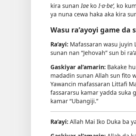
kira sunan
Iae
ko
I·a·beʹ,
ko ku
ya nuna cewa haka aka kira sun
Wasu ra’ayoyi game da s
Ra’ayi:
Mafassaran wasu juyin Li
sunan nan “Jehovah” sun bi ra’
Gaskiyar al’amarin:
Bakake hud
madadin sunan Allah sun fito wa
Yawancin mafassaran Littafi Ma
fassararsu kamar yadda suka g
kamar “Ubangiji.”
Ra’ayi:
Allah Mai Iko Duka ba y
Gaskiyar al’amarin:
Allah da k