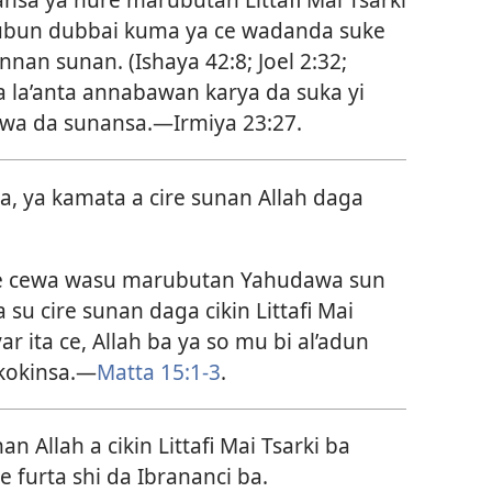
dubun dubbai kuma ya ce wadanda suke
nnan sunan. (
Ishaya 42:8;
Joel 2:32;
Ya la’anta annabawan karya da suka yi
ewa da sunansa.—
Irmiya 23:27
.
a, ya kamata a cire sunan Allah daga
e cewa wasu marubutan Yahudawa sun
 su cire sunan daga cikin Littafi Mai
ar ita ce, Allah ba ya so mu bi al’adun
kokinsa.—
Matta 15:1-3
.
 Allah a cikin Littafi Mai Tsarki ba
 furta shi da Ibrananci ba.