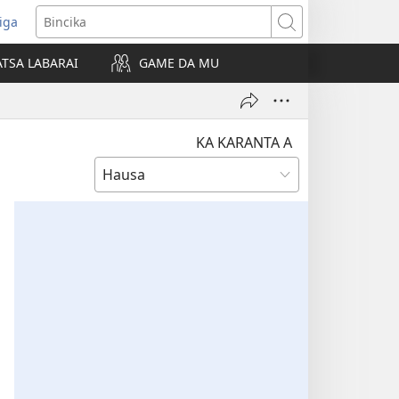
iga
ens
Bincika
w
TSA LABARAI
GAME DA MU
dow)
KA KARANTA A