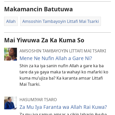
Makamancin Batutuwa
Allah
Amsoshin Tambayoyin Littafi Mai Tsarki
Mai Yiwuwa Za Ka Kuma So
AMSOSHIN TAMBAYOYIN LITTAFI MAI TSARKI
Mene Ne Nufin Allah a Gare Ni?
Shin za ka iya sanin nufin Allah a gare ka ba
tare da ya gaya maka ta wahayi ko mafarki ko
kuma mu’ujiza ba? Ka karanta amsar Littafi
Mai Tsarki.
HASUMIYAR TSARO
Za Mu Iya Faranta wa Allah Rai Kuwa?
Za mu iya samun amsar a cikin labarin Ayuba