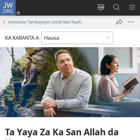
JW.ORG
Ka
Shiga
Ka
Bincika
KA
(opens
canja
JW.ORG
NU
Amsoshin Tambayoyin Littafi Mai Tsarki
new
yaren
AB
window)
dandalin
DA
KA KARANTA A
KE
CIK
Ta Yaya Za Ka San Allah da