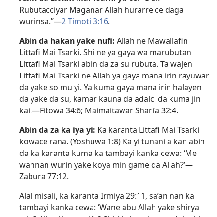
Rubutacciyar Maganar Allah hurarre ce daga
wurinsa.”​—
2 Timoti 3:16
.
Abin da hakan yake nufi:
Allah ne Mawallafin
Littafi Mai Tsarki. Shi ne ya gaya wa marubutan
Littafi Mai Tsarki abin da za su rubuta. Ta wajen
Littafi Mai Tsarki ne Allah ya gaya mana irin rayuwar
da yake so mu yi. Ya kuma gaya mana irin halayen
da yake da su, kamar kauna da adalci da kuma jin
kai.​—
Fitowa 34:6;
Maimaitawar Shari’a 32:4
.
Abin da za ka iya yi:
Ka karanta Littafi Mai Tsarki
kowace rana. (
Yoshuwa 1:8
) Ka yi tunani a kan abin
da ka karanta kuma ka tambayi kanka cewa: ‘Me
wannan wurin yake koya min game da Allah?’​—
Zabura 77:12
.
Alal misali, ka karanta
Irmiya 29:​11
, sa’an nan ka
tambayi kanka cewa: ‘Wane abu Allah yake shirya