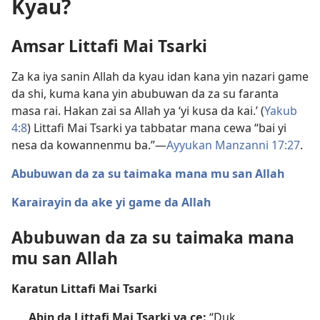
Kyau?
Amsar Littafi Mai Tsarki
Za ka iya sanin Allah da kyau idan kana yin nazari game
da shi, kuma kana yin abubuwan da za su faranta
masa rai. Hakan zai sa Allah ya ‘yi kusa da kai.’ (
Yakub
4:8
) Littafi Mai Tsarki ya tabbatar mana cewa “bai yi
nesa da kowannenmu ba.”​—
Ayyukan Manzanni 17:27
.
Abubuwan da za su taimaka mana mu san Allah
Karairayin da ake yi game da Allah
Abubuwan da za su taimaka mana
mu san Allah
Karatun Littafi Mai Tsarki
Abin da Littafi Mai Tsarki ya ce:
“Duk