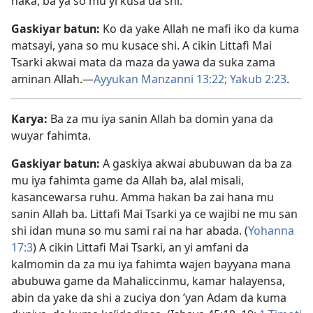
haka, ba ya so mu yi kusa da shi.
Gaskiyar batun:
Ko da yake Allah ne mafi iko da kuma
matsayi, yana so mu kusace shi. A cikin Littafi Mai
Tsarki akwai mata da maza da yawa da suka zama
aminan Allah.​—
Ayyukan Manzanni 13:22;
Yakub 2:23
.
Karya:
Ba za mu iya sanin Allah ba domin yana da
wuyar fahimta.
Gaskiyar batun:
A gaskiya akwai abubuwan da ba za
mu iya fahimta game da Allah ba, alal misali,
kasancewarsa ruhu. Amma hakan ba zai hana mu
sanin Allah ba. Littafi Mai Tsarki ya ce wajibi ne mu san
shi idan muna so mu sami rai na har abada. (
Yohanna
17:3
) A cikin Littafi Mai Tsarki, an yi amfani da
kalmomin da za mu iya fahimta wajen bayyana mana
abubuwa game da Mahaliccinmu, kamar halayensa,
abin da yake da shi a zuciya don ’yan Adam da kuma