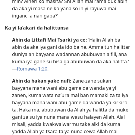
min? Alheri ko masifa? Shi Allah mai rama duk abin
da aka yi masa ne ko yana so in yi rayuwa mai
inganci a nan gaba?’
Ka yi la’akari da halittunsa
Abin da Littafi Mai Tsarki ya ce:
‘Halin Allah ba
abin da ake iya gani da ido ba ne. Amma tun halittar
duniya an bayyana wadannan abubuwan a fili, ana
kuma iya gane su bisa ga abubuwan da aka halitta.’​
—
Romawa 1:20
.
Abin da hakan yake nufi:
Zane-zane sukan
bayyana mana wani abu game da wanda ya yi
zanen, kuma wata na’ura mai ban mamaki za ta iya
bayyana mana wani abu game da wanda ya kirkiro
ta. Haka ma, abubuwan da Allah ya halitta da muke
gani za su iya nuna mana wasu halayen Allah. Alal
misali, yadda kwakwalwarmu take aiki da kuma
yadda Allah ya tsara ta ya nuna cewa Allah mai