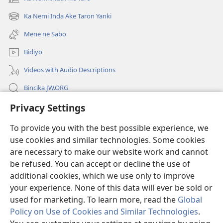
(opens
new
Ka Nemi Inda Ake Taron Yanki
(opens
window)
new
Mene ne Sabo
window)
Bidiyo
Videos with Audio Descriptions
Bincika JW.ORG
Privacy Settings
Labaran Shari’a
To provide you with the best possible experience, we
Gudummawa
(opens
use cookies and similar technologies. Some cookies
new
are necessary to make our website work and cannot
window)
Watchtower LABURARE NA INTANE
be refused. You can accept or decline the use of
(opens
new
additional cookies, which we use only to improve
®
JW Hub
window)
(opens
your experience. None of this data will ever be sold or
new
used for marketing. To learn more, read the
Global
window)
Policy on Use of Cookies and Similar Technologies
.