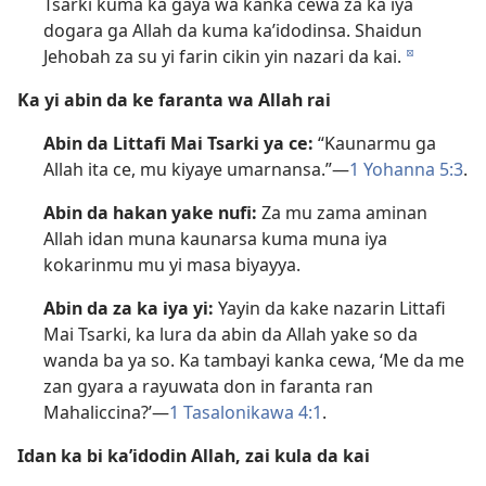
Tsarki kuma ka gaya wa kanka cewa za ka iya
dogara ga Allah da kuma ka’idodinsa. Shaidun
Jehobah za su yi farin cikin yin nazari da kai.
d
Ka yi abin da ke faranta wa Allah rai
Abin da Littafi Mai Tsarki ya ce:
“Kaunarmu ga
Allah ita ce, mu kiyaye umarnansa.”​—
1 Yohanna 5:3
.
Abin da hakan yake nufi:
Za mu zama aminan
Allah idan muna kaunarsa kuma muna iya
kokarinmu mu yi masa biyayya.
Abin da za ka iya yi:
Yayin da kake nazarin Littafi
Mai Tsarki, ka lura da abin da Allah yake so da
wanda ba ya so. Ka tambayi kanka cewa, ‘Me da me
zan gyara a rayuwata don in faranta ran
Mahaliccina?’​—
1 Tasalonikawa 4:1
.
Idan ka bi ka’idodin Allah, zai kula da kai