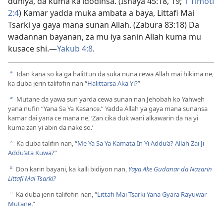
duniya, da kuma ka’idodinsa. (
Ishaya 45:​18, 19;
1 Timoti
2:4
) Kamar yadda muka ambata a baya, Littafi Mai
Tsarki ya gaya mana sunan Allah. (
Zabura 83:18
) Da
wadannan bayanan, za mu iya sanin Allah kuma mu
kusace shi.​—
Yakub 4:8
.
Idan kana so ka ga halittun da suka nuna cewa Allah mai hikima ne,
a
ka duba jerin talifofin nan “
Halittarsa Aka Yi?
”
Mutane da yawa sun yarda cewa sunan nan Jehobah ko Yahweh
b
yana nufin “Yana Sa Ya Kasance.” Yadda Allah ya gaya mana sunansa
kamar dai yana ce mana ne, ‘Zan cika duk wani alkawarin da na yi
kuma zan yi abin da nake so.’
Ka duba talifin nan, “
Me Ya Sa Ya Kamata In Yi Addu’a? Allah Zai Ji
c
Addu’ata Kuwa?
”
Don karin bayani, ka kalli bidiyon nan,
Yaya Ake Gudanar da Nazarin
d
Littafi Mai Tsarki?
Ka duba jerin talifofin nan, “
Littafi Mai Tsarki Yana Gyara Rayuwar
e
Mutane
.”