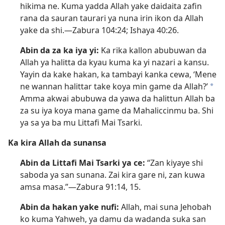
hikima ne. Kuma yadda Allah yake daidaita zafin
rana da sauran taurari ya nuna irin ikon da Allah
yake da shi.​—
Zabura 104:24;
Ishaya 40:26
.
Abin da za ka iya yi:
Ka rika kallon abubuwan da
Allah ya halitta da kyau kuma ka yi nazari a kansu.
Yayin da kake hakan, ka tambayi kanka cewa, ‘Mene
ne wannan halittar take koya min game da Allah?’
a
Amma akwai abubuwa da yawa da halittun Allah ba
za su iya koya mana game da Mahaliccinmu ba. Shi
ya sa ya ba mu Littafi Mai Tsarki.
Ka kira Allah da sunansa
Abin da Littafi Mai Tsarki ya ce:
“Zan kiyaye shi
saboda ya san sunana. Zai kira gare ni, zan kuwa
amsa masa.”​—
Zabura 91:​14, 15
.
Abin da hakan yake nufi:
Allah, mai suna Jehobah
ko kuma Yahweh, ya damu da wadanda suka san