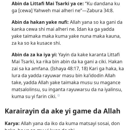
Abin da Littafi Mai Tsarki ya ce:
“Ku dandana ku
ga [cewa] Yahweh mai alheri ne”​—
Zabura 34:8
.
Abin da hakan yake nufi:
Allah yana so ka gani da
kanka cewa shi mai alheri ne. Idan ka ga yadda
yake taimaka maka kuma yake nuna maka kauna,
za ka so ka kusace shi.
Abin da za ka iya yi:
Yayin da kake karanta Littafi
Mai Tsarki, ka rika bin abin da ka gani a ciki. Hakan
zai sa ka amfana. (
Ishaya 48:​17, 18
) Kari ga haka, ka
lura da yadda rayuwar masu bin ka’idodin Allah
take, yadda Allah yake taimaka musu su magance
matsalolinsu, su inganta rayuwarsu da na iyalinsu,
kuma su yi farin ciki.
e
Karairayin da ake yi game da Allah
Karya:
Allah yana da iko da kuma matsayi sosai, don