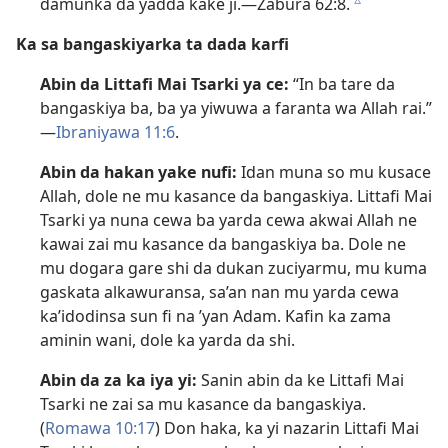
damunka da yadda kake ji.​—
Zabura 62:8
.
c
Ka sa bangaskiyarka ta dada karfi
Abin da Littafi Mai Tsarki ya ce:
“In ba tare da
bangaskiya ba, ba ya yiwuwa a faranta wa Allah rai.”​
—
Ibraniyawa 11:6
.
Abin da hakan yake nufi:
Idan muna so mu kusace
Allah, dole ne mu kasance da bangaskiya. Littafi Mai
Tsarki ya nuna cewa ba yarda cewa akwai Allah ne
kawai zai mu kasance da bangaskiya ba. Dole ne
mu dogara gare shi da dukan zuciyarmu, mu kuma
gaskata alkawuransa, sa’an nan mu yarda cewa
ka’idodinsa sun fi na ’yan Adam. Kafin ka zama
aminin wani, dole ka yarda da shi.
Abin da za ka iya yi:
Sanin abin da ke Littafi Mai
Tsarki ne zai sa mu kasance da bangaskiya.
(
Romawa 10:17
) Don haka, ka yi nazarin Littafi Mai