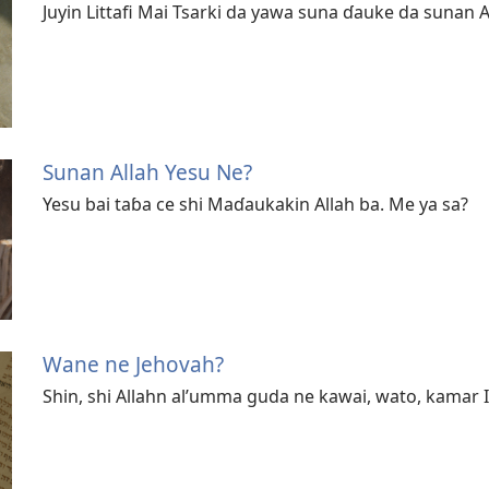
Juyin Littafi Mai Tsarki da yawa suna ɗauke da sunan A
Sunan Allah Yesu Ne?
Yesu bai taɓa ce shi Maɗaukakin Allah ba. Me ya sa?
Wane ne Jehovah?
Shin, shi Allahn al’umma guda ne kawai, wato, kamar I