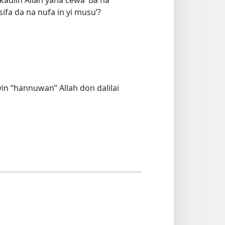
ifa da na nufa in yi musu’?
yin “hannuwan” Allah don dalilai