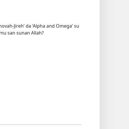
ehovah-Jireh’ da ‘Alpha and Omega’ su
mu san sunan Allah?