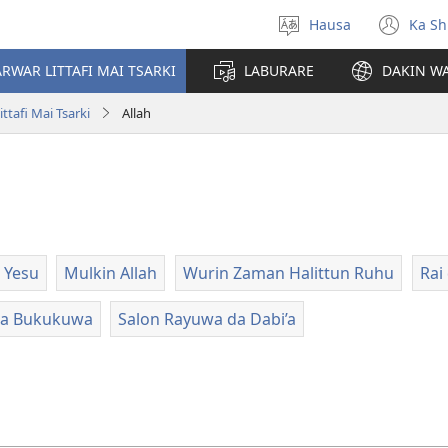
Hausa
Ka Sh
Ka
(op
Zabi
ne
RWAR LITTAFI MAI TSARKI
LABURARE
DAKIN WA
Yare
win
tafi Mai Tsarki
Allah
Yesu
Mulkin Allah
Wurin Zaman Halittun Ruhu
Rai
da Bukukuwa
Salon Rayuwa da Dabi’a