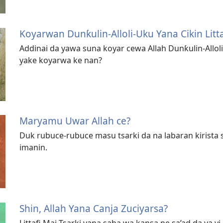
Koyarwan Dunƙulin-Alloli-Uku Yana Cikin Litt
Addinai da yawa suna koyar cewa Allah Dunƙulin-Alloli-
yake koyarwa ke nan?
Maryamu Uwar Allah ce?
Duk rubuce-rubuce masu tsarki da na labaran kirista
imanin.
Shin, Allah Yana Canja Zuciyarsa?
Littafi Mai Tsarki yana saba wa kansa ne sa’ad da ya yi