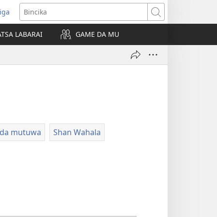
iga
ens
Bincika
w
TSA LABARAI
GAME DA MU
dow)
 da mutuwa
Shan Wahala