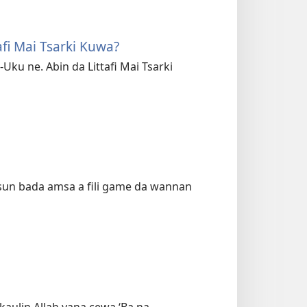
afi Mai Tsarki Kuwa?
Uku ne. Abin da Littafi Mai Tsarki
 sun bada amsa a fili game da wannan
 kaulin Allah yana cewa ‘Ba na