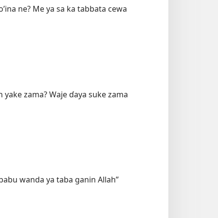
ko’ina ne? Me ya sa ka tabbata cewa
lah yake zama? Waje ɗaya suke zama
 “babu wanda ya taba ganin Allah”