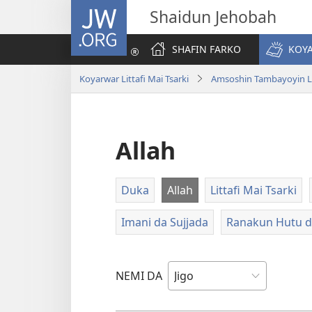
JW.ORG
Shaidun Jehobah
SHAFIN FARKO
KOYA
Koyarwar Littafi Mai Tsarki
Amsoshin Tambayoyin Lit
Allah
Duka
Allah
Littafi Mai Tsarki
Imani da Sujjada
Ranakun Hutu 
NEMI DA