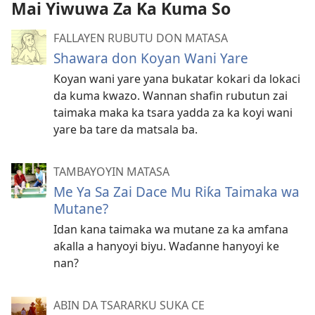
Mai Yiwuwa Za Ka Kuma So
FALLAYEN RUBUTU DON MATASA
Shawara don Koyan Wani Yare
Koyan wani yare yana bukatar kokari da lokaci
da kuma kwazo. Wannan shafin rubutun zai
taimaka maka ka tsara yadda za ka koyi wani
yare ba tare da matsala ba.
TAMBAYOYIN MATASA
Me Ya Sa Zai Dace Mu Riƙa Taimaka wa
Mutane?
Idan kana taimaka wa mutane za ka amfana
aƙalla a hanyoyi biyu. Waɗanne hanyoyi ke
nan?
ABIN DA TSARARKU SUKA CE