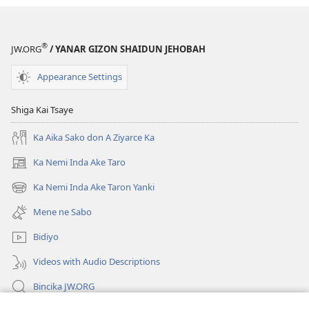
®
JW.ORG
/ YANAR GIZON SHAIDUN JEHOBAH
Appearance Settings
Shiga Kai Tsaye
Ka Aika Sako don A Ziyarce Ka
Ka Nemi Inda Ake Taro
(opens
new
Ka Nemi Inda Ake Taron Yanki
(opens
window)
new
Mene ne Sabo
window)
Bidiyo
Videos with Audio Descriptions
Bincika JW.ORG