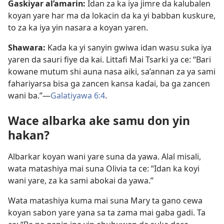
Gaskiyar al’amarin:
Idan za ka iya jimre da kalubalen
koyan yare har ma da lokacin da ka yi babban kuskure,
to za ka iya yin nasara a koyan yaren.
Shawara:
Kada ka yi sanyin gwiwa idan wasu suka iya
yaren da sauri fiye da kai. Littafi Mai Tsarki ya ce: “Bari
kowane mutum shi auna nasa aiki, sa’annan za ya sami
fahariyarsa bisa ga zancen kansa kaɗai, ba ga zancen
wani ba.”​—
Galatiyawa 6:4
.
Wace albarka ake samu don yin
hakan?
Albarkar koyan wani yare suna da yawa. Alal misali,
wata matashiya mai suna Olivia ta ce: “Idan ka koyi
wani yare, za ka sami abokai da yawa.”
Wata matashiya kuma mai suna Mary ta gano cewa
koyan sabon yare yana sa ta zama mai gaba gadi. Ta