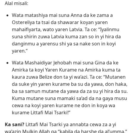
Alal misali:
Wata matashiya mai suna Anna da ke zama a
Ostereliya ta tsai da shawarar koyan yaren
mahaifiyarta, wato yaren Latvia. Ta ce: “Iyalinmu
suna shirin zuwa Latvia kuma zan so in yi hira da
danginmu a yarensu shi ya sa nake son in koyi
yaren.”
Wata Mashaidiyar Jehobah mai suna Gina da ke
Amirka ta koyi Yaren Kurame na Amirka kuma ta
kaura zuwa Belize don ta yi wa’azi. Ta ce: “Mutanen
da suke yin yaren kurame ba su da yawa, don haka,
ba sa samun mutane da yawa da za su yi hira da su.
Kuma mutane suna mamaki sa’ad da na gaya musu
cewa na koyi yaren kurame ne don in koya wa
kurame Littafi Mai Tsarki!”
Ka sani?
Littafi Mai Tsarki ya annabta cewa za a yi
wa’azin Mulkin Allah ga “kabila da harshe da al’umma.”