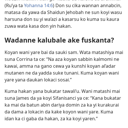
(Ru’ya ta
Yohanna 14:6
) Don su cika wannan annabcin,
matasa da yawa da Shaidun Jehobah ne sun koyi wasu
harsuna don su yi wa’azi a kasarsu ko kuma su kaura
zuwa wata kasa don yin hakan.
Wadanne kalubale ake fuskanta?
Koyan wani yare bai da sauki sam. Wata matashiya mai
suna Corrina ta ce: “Na aza koyan sabbin kalmomi ne
kawai, amma na gano cewa ya kunshi koyan al’adar
mutanen ne da yadda suke tunani. Kuma koyan wani
yare yana daukan lokaci sosai.”
Kuma hakan yana bukatar tawali’u. Wani matashi mai
suna James da ya koyi Sifanisanci ya ce: “Kana bukatar
ka mai da batun abin dariya domin za ka yi kurakurai
da dama a lokacin da kake koyon wani yare. Kuma
idan ka ci gaba da hakan, za ka koyi yaren.”