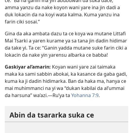
ce: “Ba na ganin ina yin abubuwan da suka dace,
amma yanzu da nake koyon wani yare ina jin dadi a
duk lokacin da na koyi wata kalma. Kuma yanzu ina
farin ciki sosai.”
Gina da aka ambata dazu ta ce koya wa mutane Littafi
Mai Tsarki a yaren kurame ya sa tana jin dadin hidimar
da take yi. Ta ce: “Ganin yadda mutane suke farin ciki a
lokacin da nake yin yarensu albarka ce babba!
Gaskiyar al’amarin:
Koyan wani yare zai taimaka
maka ka sami sabbin abokai, ka kasance da gaba gadi,
kuma ka ji dadin hidimarka. Ban da haka ma, hanya ce
mai muhimmanci na yi wa “dukan kabilai da al’ummai
da harsuna” wa’azi.​—Ru’ya ta
Yohanna 7:9
.
Abin da tsararka suka ce