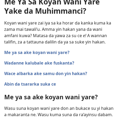
Me Ya Sa Koyan Wani Yare
Yake da Muhimmanci?
Koyan wani yare zai iya sa ka horar da kanka kuma ka
zama mai tawali’u. Amma yin hakan yana da wani
amfani kuwa? Matasa da yawa za su ce
e!
A wannan
talifin, za a tattauna dalilin da ya sa suke yin hakan.
Me ya sa ake koyan wani yare?
Wadanne kalubale ake fuskanta?
Wace albarka ake samu don yin hakan?
Abin da tsararka suka ce
Me ya sa ake koyan wani yare?
Wasu suna koyan wani yare don an bukace su yi hakan
a makaranta ne. Wasu kuma suna da ra’ayinsu dabam.