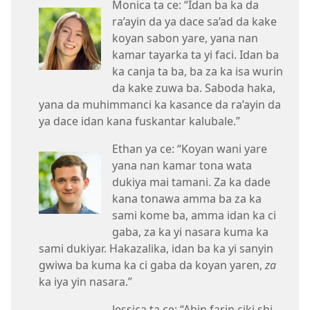
Monica ta ce: “Idan ba ka da
ra’ayin da ya dace sa’ad da kake
koyan sabon yare, yana nan
kamar tayarka ta yi faci. Idan ba
ka canja ta ba, ba za ka isa wurin
da kake zuwa ba. Saboda haka,
yana da muhimmanci ka kasance da ra’ayin da
ya dace idan kana fuskantar kalubale.”
Ethan ya ce: “Koyan wani yare
yana nan kamar tona wata
dukiya mai tamani. Za ka dade
kana tonawa amma ba za ka
sami kome ba, amma idan ka ci
gaba, za ka yi nasara kuma ka
sami dukiyar. Hakazalika, idan ba ka yi sanyin
gwiwa ba kuma ka ci gaba da koyan yaren,
za
ka iya yin nasara.”
Jessica ta ce: “Abin farin ciki shi