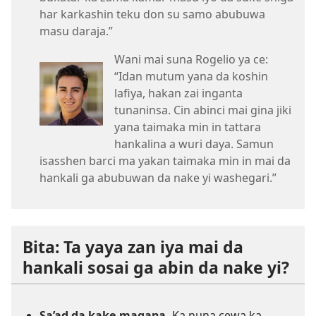
har karkashin teku don su samo abubuwa
masu daraja.”
Wani mai suna Rogelio ya ce:
“Idan mutum yana da koshin
lafiya, hakan zai inganta
tunaninsa. Cin abinci mai gina jiki
yana taimaka min in tattara
hankalina a wuri daya. Samun
isasshen barci ma yakan taimaka min in mai da
hankali ga abubuwan da nake yi washegari.”
Bita: Ta yaya zan iya mai da
hankali sosai ga abin da nake yi?
Sa’ad da kake magana.
Ka nuna cewa ka