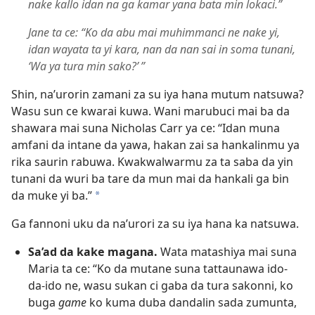
nake kallo idan na ga kamar yana bata min lokaci.”
Jane ta ce: “Ko da abu mai muhimmanci ne nake yi,
idan wayata ta yi kara, nan da nan sai in soma tunani,
‘Wa ya tura min sako?’ ”
Shin, na’urorin zamani za su iya hana mutum natsuwa?
Wasu sun ce kwarai kuwa. Wani marubuci mai ba da
shawara mai suna Nicholas Carr ya ce: “Idan muna
amfani da intane da yawa, hakan zai sa hankalinmu ya
rika saurin rabuwa. Kwakwalwarmu za ta saba da yin
tunani da wuri ba tare da mun mai da hankali ga bin
da muke yi ba.”
a
Ga fannoni uku da na’urori za su iya hana ka natsuwa.
Sa’ad da kake magana.
Wata matashiya mai suna
Maria ta ce: “Ko da mutane suna tattaunawa ido-
da-ido ne, wasu sukan ci gaba da tura sakonni, ko
buga
game
ko kuma duba dandalin sada zumunta,