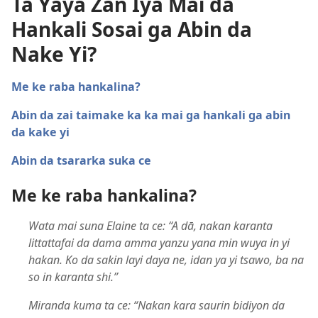
Ta Yaya Zan Iya Mai da
Hankali Sosai ga Abin da
Nake Yi?
Me ke raba hankalina?
Abin da zai taimake ka ka mai ga hankali ga abin
da kake yi
Abin da tsararka suka ce
Me ke raba hankalina?
Wata mai suna Elaine ta ce: “A dā, nakan karanta
littattafai da dama amma yanzu yana min wuya in yi
hakan. Ko da sakin layi daya ne, idan ya yi tsawo, ba na
so in karanta shi.”
Miranda kuma ta ce: “Nakan kara saurin bidiyon da