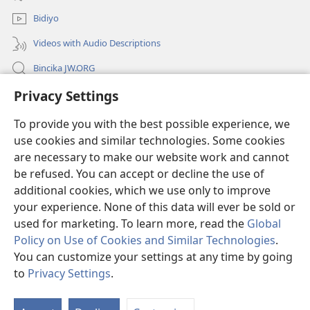
window)
Bidiyo
Videos with Audio Descriptions
Bincika JW.ORG
Privacy Settings
Labaran Shari’a
To provide you with the best possible experience, we
Gudummawa
(opens
use cookies and similar technologies. Some cookies
new
are necessary to make our website work and cannot
window)
Watchtower LABURARE NA INTANE
be refused. You can accept or decline the use of
(opens
new
additional cookies, which we use only to improve
®
JW Hub
window)
(opens
your experience. None of this data will ever be sold or
new
used for marketing. To learn more, read the
Global
window)
Policy on Use of Cookies and Similar Technologies
.
You can customize your settings at any time by going
Copyright
© 2026 Watch Tower Bible and Tract Society of Pennsylvania.
to
Privacy Settings
.
SHARUƊƊAN AMFANI
|
TSARE SIRRI
|
PRIVACY SETTINGS