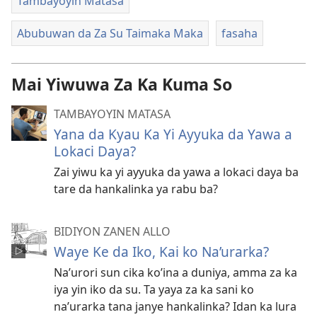
Tambayoyin Matasa
Abubuwan da Za Su Taimaka Maka
fasaha
Mai Yiwuwa Za Ka Kuma So
TAMBAYOYIN MATASA
Yana da Kyau Ka Yi Ayyuka da Yawa a
Lokaci Daya?
Zai yiwu ka yi ayyuka da yawa a lokaci daya ba
tare da hankalinka ya rabu ba?
BIDIYON ZANEN ALLO
Waye Ke da Iko, Kai ko Na’urarka?
Na’urori sun cika ko’ina a duniya, amma za ka
iya yin iko da su. Ta yaya za ka sani ko
na’urarka tana janye hankalinka? Idan ka lura