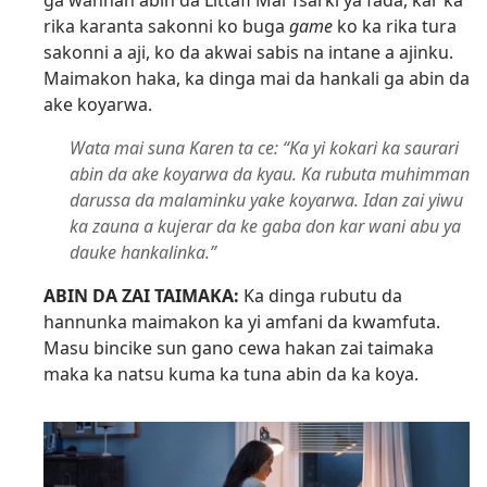
rika karanta sakonni ko buga
game
ko ka rika tura
sakonni a aji, ko da akwai sabis na intane a ajinku.
Maimakon haka, ka dinga mai da hankali ga abin da
ake koyarwa.
Wata mai suna Karen ta ce: “Ka yi kokari ka saurari
abin da ake koyarwa da kyau. Ka rubuta muhimman
darussa da malaminku yake koyarwa. Idan zai yiwu
ka zauna a kujerar da ke gaba don kar wani abu ya
dauke hankalinka.”
ABIN DA ZAI TAIMAKA:
Ka dinga rubutu da
hannunka maimakon ka yi amfani da kwamfuta.
Masu bincike sun gano cewa hakan zai taimaka
maka ka natsu kuma ka tuna abin da ka koya.