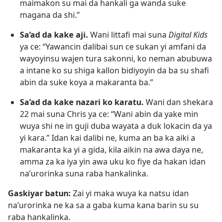
maimakon su mai da hankali ga wanda suke
magana da shi.”
Sa’ad da kake aji.
Wani littafi mai suna
Digital Kids
ya ce: “Yawancin dalibai sun ce sukan yi amfani da
wayoyinsu wajen tura sakonni, ko neman abubuwa
a intane ko su shiga kallon bidiyoyin da ba su shafi
abin da suke koya a makaranta ba.”
Sa’ad da kake nazari ko karatu.
Wani dan shekara
22 mai suna Chris ya ce: “Wani abin da yake min
wuya shi ne in guji duba wayata a duk lokacin da ya
yi kara.” Idan kai dalibi ne, kuma an ba ka aiki a
makaranta ka yi a gida, kila aikin na awa daya ne,
amma za ka iya yin awa uku ko fiye da hakan idan
na’urorinka suna raba hankalinka.
Gaskiyar batun:
Zai yi maka wuya ka natsu idan
na’urorinka ne ka sa a gaba kuma kana barin su su
raba hankalinka.