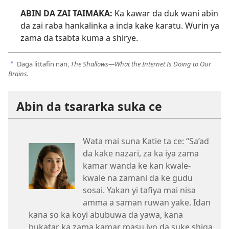
ABIN DA ZAI TAIMAKA:
Ka kawar da duk wani abin
da zai raba hankalinka a inda kake karatu. Wurin ya
zama da tsabta kuma a shirye.
Daga littafin nan,
The Shallows​—⁠What the Internet Is Doing to Our
a
Brains.
Abin da tsararka suka ce
Wata mai suna Katie ta ce: “Sa’ad
da kake nazari, za ka iya zama
kamar wanda ke kan kwale-
kwale na zamani da ke gudu
sosai. Yakan yi tafiya mai nisa
amma a saman ruwan yake. Idan
kana so ka koyi abubuwa da yawa, kana
bukatar ka zama kamar masu iyo da suke shiga