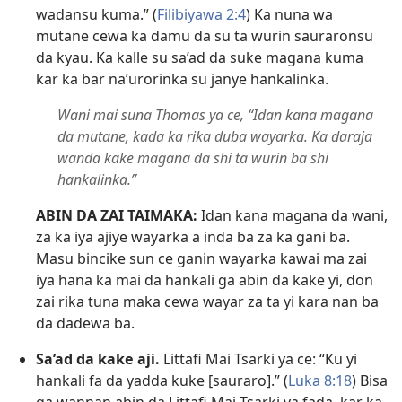
wadansu kuma.” (
Filibiyawa 2:⁠4
) Ka nuna wa
mutane cewa ka damu da su ta wurin sauraronsu
da kyau. Ka kalle su sa’ad da suke magana kuma
kar ka bar na’urorinka su janye hankalinka.
Wani mai suna Thomas ya ce, “Idan kana magana
da mutane, kada ka rika duba wayarka. Ka daraja
wanda kake magana da shi ta wurin ba shi
hankalinka.”
ABIN DA ZAI TAIMAKA:
Idan kana magana da wani,
za ka iya ajiye wayarka a inda ba za ka gani ba.
Masu bincike sun ce ganin wayarka kawai ma zai
iya hana ka mai da hankali ga abin da kake yi, don
zai rika tuna maka cewa wayar za ta yi kara nan ba
da dadewa ba.
Sa’ad da kake aji.
Littafi Mai Tsarki ya ce: “Ku yi
hankali fa da yadda kuke [sauraro].” (
Luka 8:18
) Bisa
ga wannan abin da Littafi Mai Tsarki ya fada, kar ka