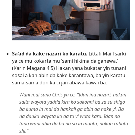
Sa’ad da kake nazari ko karatu.
Littafi Mai Tsarki
ya ce mu kokarta mu ‘sami hikima da ganewa.’
(
Karin Magana 4:⁠5
) Hakan yana bukatar yin tunani
sosai a kan abin da kake karantawa, ba yin karatu
sama-sama don ka ci jarrabawa kawai ba.
Wani mai suna Chris ya ce: “Idan ina nazari, nakan
saita wayata yadda kira ko sakonni ba za su shigo
ba kuma in mai da hankali ga abin da nake yi. Ba
na dauka wayata ko da ta yi wata kara. Idan na
tuna wani abin da ba na so in manta, nakan rubuta
shi.”