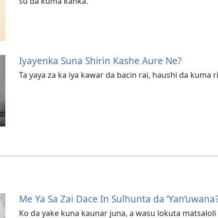
su da kuma kanka.
Iyayenka Suna Shirin Kashe Aure Ne?
Ta yaya za ka iya kawar da bacin rai, haushi da kuma r
Me Ya Sa Zai Dace In Sulhunta da ’Yan’uwana
Ko da yake kuna kaunar juna, a wasu lokuta matsaloli