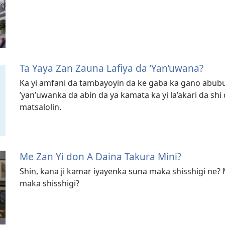
Ta Yaya Zan Zauna Lafiya da ’Yan’uwana?
Ka yi amfani da tambayoyin da ke gaba ka gano abub
’yan’uwanka da abin da ya kamata ka yi la’akari da s
matsalolin.
Me Zan Yi don A Daina Takura Mini?
Shin, kana ji kamar iyayenka suna maka shisshigi ne? 
maka shisshigi?