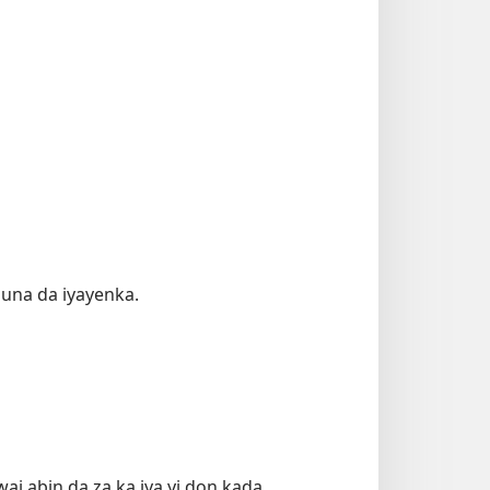
una da iyayenka.
wai abin da za ka iya yi don kada