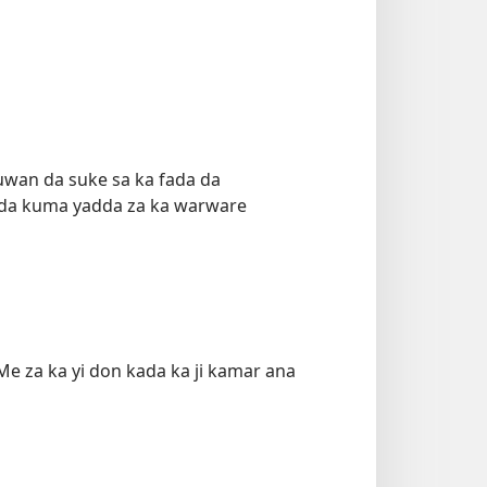
uwan da suke sa ka fada da
hi da kuma yadda za ka warware
Me za ka yi don kada ka ji kamar ana