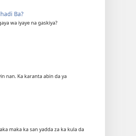
shadi Ba?
 gaya wa iyaye na gaskiya?
yin nan. Ka karanta abin da ya
maka maka ka san yadda za ka kula da