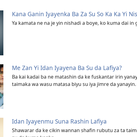
Kana Ganin Iyayenka Ba Za Su So Ka Ka Yi Ni
Ya kamata ne na je yin nishadi a boye, ko kuma dai in
Me Zan Yi Idan Iyayena Ba Su da Lafiya?
Ba kai kadai ba ne matashin da ke fuskantar irin yana
taimaka wa wasu matasa biyu su iya jimre da yanayin.
Idan Iyayenmu Suna Rashin Lafiya
Shawarar da ke cikin wannan shafin rubutu za ta tai