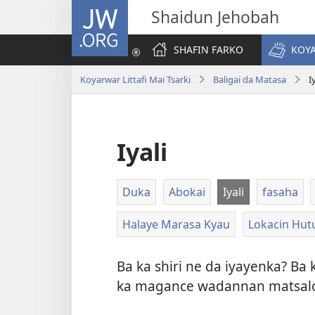
JW.ORG
Shaidun Jehobah
SHAFIN FARKO
KOYA
Koyarwar Littafi Mai Tsarki
Baligai da Matasa
I
Iyali
Duka
Abokai
Iyali
fasaha
Halaye Marasa Kyau
Lokacin Hut
Ba ka shiri ne da iyayenka? Ba 
ka magance wadannan matsalo