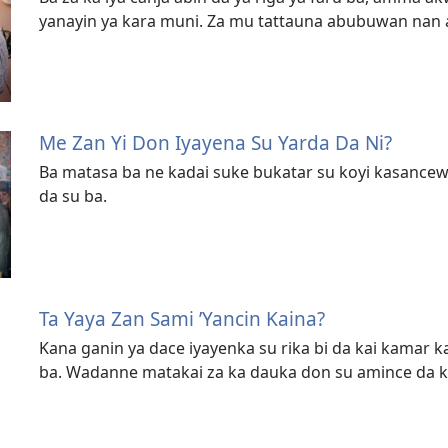
yanayin ya kara muni. Za mu tattauna abubuwan nan a
Me Zan Yi Don Iyayena Su Yarda Da Ni?
Ba matasa ba ne kadai suke bukatar su koyi kasancew
da su ba.
Ta Yaya Zan Sami ’Yancin Kaina?
Kana ganin ya dace iyayenka su rika bi da kai kamar
ba. Wadanne matakai za ka dauka don su amince da k