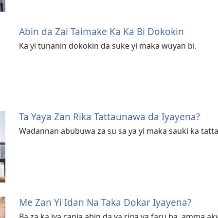
Abin da Zai Taimake Ka Ka Bi Dokokin
Ka yi tunanin dokokin da suke yi maka wuyan bi.
Ta Yaya Zan Rika Tattaunawa da Iyayena?
Wadannan abubuwa za su sa ya yi maka sauki ka tatta
Me Zan Yi Idan Na Taka Dokar Iyayena?
Ba za ka iya canja abin da ya riga ya faru ba, amma ak