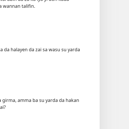
 wannan talifin.
a da halayen da zai sa wasu su yarda
 ka girma, amma ba su yarda da hakan
ai?