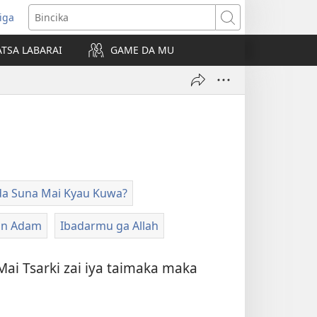
iga
ens
Bincika
w
TSA LABARAI
GAME DA MU
dow)
da Suna Mai Kyau Kuwa?
Dan Adam
Ibadarmu ga Allah
Mai Tsarki zai iya taimaka maka