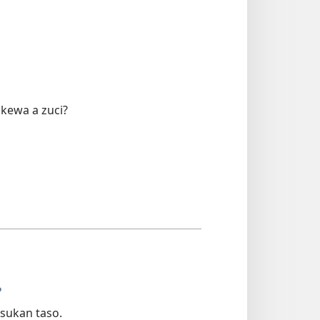
ikewa a zuci?
?
 sukan taso.