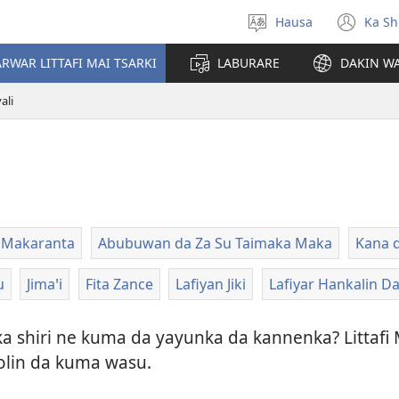
Hausa
Ka Sh
Ka
(op
Zabi
ne
RWAR LITTAFI MAI TSARKI
LABURARE
DAKIN WA
Yare
win
yali
Makaranta
Abubuwan da Za Su Taimaka Maka
Kana 
u
Jimaꞌi
Fita Zance
Lafiyan Jiki
Lafiyar Hankalin 
ka shiri ne kuma da yayunka da kannenka? Littafi 
lin da kuma wasu.