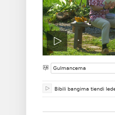
Play
video
Choisir
une
langue
Bibili bangima tiendi led
Lire