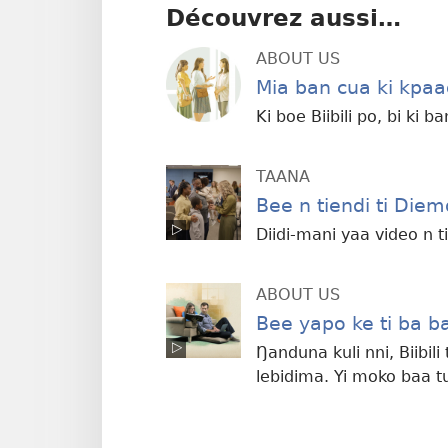
Découvrez aussi…
ABOUT US
Mia ban cua ki kpaa
Ki boe Biibili po, bi ki b
TAANA
Bee n tiendi ti Diemd
Diidi-mani yaa video n t
ABOUT US
Bee yapo ke ti ba ban
Ŋanduna kuli nni, Biibili
lebidima. Yi moko baa tuo