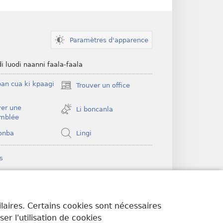
Paramètres d'apparence
di luodi naanni faala-faala
ban cua ki kpaagi
Trouver un office
(ouvre
une
ver une
nouvelle
Li boncanla
mblée
fenêtre)
onba
Lingi
s
chtower TILA
®
JW Hub
(ouvre
GIMA KAANU
une
ilaires. Certains cookies sont nécessaires
nouvelle
r l'utilisation de cookies
fenêtre)