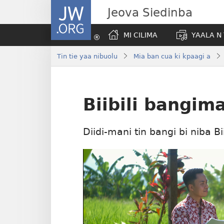
JW.ORG
Jeova Siedinba
MI CILIMA
YAALA N
Tin tie yaa nibuolu
Mia ban cua ki kpaagi a
Biibili bangima
Diidi-mani tin bangi bi niba B