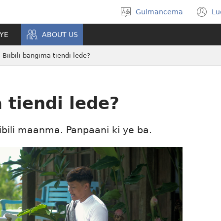
Gulmancema
Lu
Sélectionner
(
la
u
 YE
ABOUT US
langue
n
fe
Biibili bangima tiendi lede?
 tiendi lede?
iibili maanma. Panpaani ki ye ba.