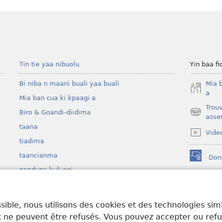
Tin tie yaa nibuolu
Yin baa fi
Bi niba n maani buali yaa buali
Mia 
a
Mia ban cua ki kpaagi a
Trou
Biro & Goandi-diidima
(ouvre
asse
une
taana
Vide
nouvelle
tiadima
fenêtre)
taancianma
Don
(ouvre
ŋanduna kuli nni
une
nouvelle
Wat
fenêtre)
(ouvre
LIN
une
sible, nous utilisons des cookies et des technologies sim
nouvelle
 ne peuvent être refusés. Vous pouvez accepter ou refuse
fenêtre)