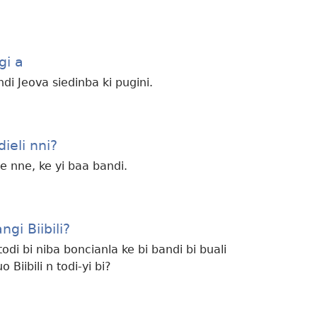
vidéos
gi a
andi Jeova siedinba ki pugini.
ieli nni?
ie nne, ke yi baa bandi.
gi Biibili?
 todi bi niba boncianla ke bi bandi bi buali
 Biibili n todi-yi bi?