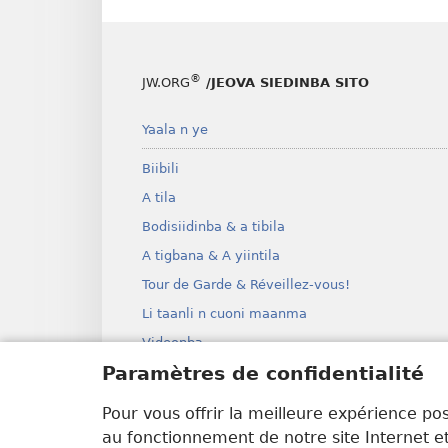
®
JW.ORG
/JEOVA SIEDINBA SITO
Yaala n ye
Biibili
A tila
Bodisiidinba & a tibila
A tigbana & A yiintila
Tour de Garde & Réveillez-vous!
Li taanli n cuoni maanma
Videonba
Paramètres de confidentialité
I yani
Teyatri yaala n ña Biibili nni.
Pour vous offrir la meilleure expérience pos
Biibili teyatri yaala n baa cengi
au fonctionnement de notre site Internet et