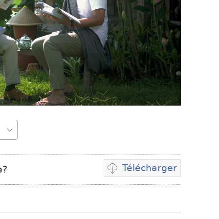
Télécharger
e?
Options
de
téléchargement
des