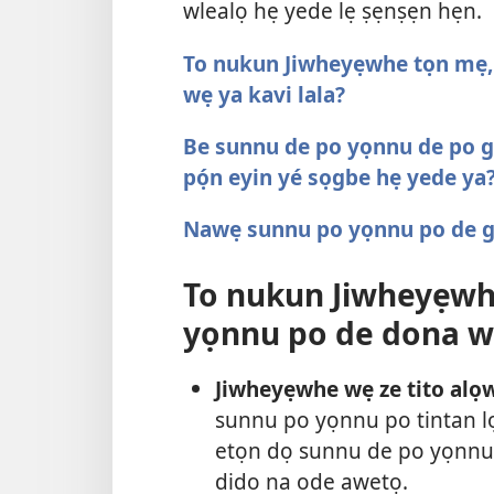
wlealọ hẹ yede lẹ ṣẹnṣẹn hẹn.
To nukun Jiwheyẹwhe tọn mẹ,
wẹ ya kavi lala?
Be sunnu de po yọnnu de po g
pọ́n eyin yé sọgbe hẹ yede ya
Nawẹ sunnu po yọnnu po de g
To nukun Jiwheyẹwh
yọnnu po de dona wl
Jiwheyẹwhe wẹ ze tito alọw
sunnu po yọnnu po tintan l
etọn dọ sunnu de po yọnnu 
dido na ode awetọ.