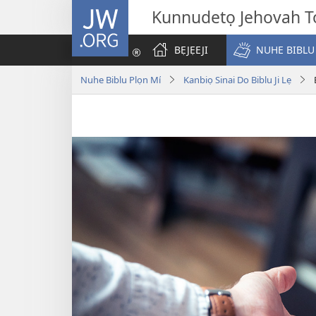
JW.ORG
Kunnudetọ Jehovah To
BẸJẸEJI
NUHE BIBLU
Nuhe Biblu Plọn Mí
Kanbiọ Sinai Do Biblu Ji Lẹ