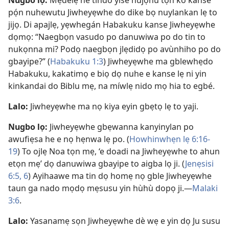
Nugbo lọ:
Mẹdelẹ he tindo yise nujọnu tọn ko kanse
pọ́n nuhewutu Jiwheyẹwhe do dike bọ nuylankan lẹ to
jijọ. Di apajlẹ, yẹwhegán Habakuku kanse Jiwheyẹwhe
dọmọ: “Naegbọn vasudo po danuwiwa po do tin to
nukọnna mi? Podọ naegbọn jlẹdidọ po avùnhiho po do
gbayipe?” (
Habakuku 1:3
) Jiwheyẹwhe ma gblewhẹdo
Habakuku, kakatimọ e biọ dọ nuhe e kanse lẹ ni yin
kinkandai do Biblu mẹ, na míwlẹ nido mọ hia to egbé.
Lalo:
Jiwheyẹwhe ma nọ kiya eyin gbẹtọ lẹ to yaji.
Nugbo lọ:
Jiwheyẹwhe gbẹwanna kanyinylan po
awufiẹsa he e nọ hẹnwa lẹ po. (
Howhinwhẹn lẹ 6:16-
19
) To ojlẹ Noa tọn mẹ, ‘e doadi na Jiwheyẹwhe to ahun
etọn mẹ’ dọ danuwiwa gbayipe to aigba lọ ji. (
Jenẹsisi
6:5, 6
) Ayihaawe ma tin dọ homẹ nọ gble Jiwheyẹwhe
taun ga nado mọdọ mẹsusu yin hùhù dopọ ji.—
Malaki
3:6
.
Lalo:
Yasanamẹ sọn Jiwheyẹwhe dè wẹ e yin dọ Ju susu