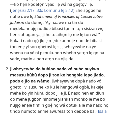
—ko hẹn kọdetọn vẹadi lẹ wá na gbẹtọvi lẹ.
(
Jenẹsisi 2:17;
3:6;
Lomunu lẹ 5:12
) Ehe sọgbe hẹ
nuhe owe lọ
Statement of Principles of Conservative
Judaism
dọ dọmọ: “Ayihaawe ma tin dọ
mẹdekannujẹ nudide bibasi tọn mítọn ṣiṣizan wẹ
hẹn suhugan yajiji he to aihọn lọ mẹ lẹ tọn wá.”
Kakati nado gọ̀ jlọjẹ mẹdekannujẹ nudide bibasi
tọn enẹ yí sọn gbẹtọvi lẹ si, Jiwheyẹwhe na yé
whenu na yé ni penukundo whẹho yetọn lẹ go na
yede, matin alọgọ etọn na ojlẹ de.
Jiwheyẹwhe do huhlọn nado vọ́ nuhe nuyiwa
mẹsusu hùhù dopọ ji tọn ko hẹngble lẹpo jlado,
podọ e jlo na wàmọ.
Jiwheyẹwhe dopà nado vọ́
gbẹtọ livi susu he ko kú lẹ hẹngọwá ogbẹ̀, kakajẹ
mẹhe ko yin hùhù dopọ ji lẹ ji. E nasọ hẹn ẹn diun
dọ mẹhe jugbọn ninọmẹ ylankan mọnkọ lẹ mẹ bọ
nujijọ enẹlẹ finflin gbẹ́ nọ wá dotukla lẹ ma nasọ nọ
tindo numọtolanmẹ awufẹsa tọn depope ba. (
Isaia