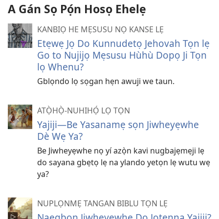
A Gán Sọ Pọ́n Hosọ Ehelẹ
KANBIỌ HE MẸSUSU NỌ KANSE LẸ
Etẹwẹ Jọ Do Kunnudetọ Jehovah Tọn lẹ
Go to Nujijọ Mẹsusu Hùhù Dopọ Ji Tọn
lọ Whenu?
Gblọndo lọ sọgan hẹn awuji we taun.
ATỌ̀HỌ̀-NUHIHỌ́ LỌ TỌN
Yajiji—Be Yasanamẹ sọn Jiwheyẹwhe
Dè Wẹ Ya?
Be Jiwheyẹwhe nọ yí azọ̀n kavi nugbajẹmẹji lẹ
do sayana gbẹtọ lẹ na ylando yetọn lẹ wutu wẹ
ya?
NUPLỌNMẸ TANGAN BIBLU TỌN LẸ
Naegbọn Jiwheyẹwhe Do Jotẹnna Yajiji?