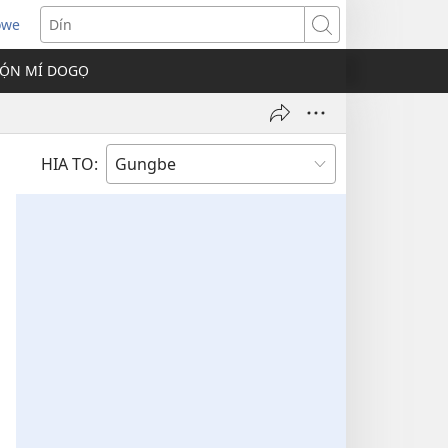
owe
s
Dín
Ọ́N MÍ DOGỌ
w)
HIA TO: