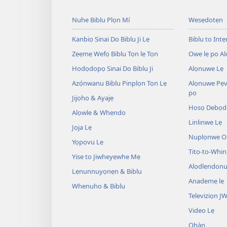
Nuhe Biblu Plọn Mí
Wesẹdotẹn
Kanbiọ Sinai Do Biblu Ji Lẹ
Biblu to Intẹn
Zẹẹmẹ Wefọ Biblu Tọn lẹ Tọn
Owe lẹ po Al
Hodọdopọ Sinai Do Biblu Ji
Alọnuwe Lẹ
Azọ́nwanu Biblu Pinplọn Tọn Lẹ
Alọnuwe Pẹv
po
Jijọho & Ayajẹ
Hosọ Debọd
Alọwle & Whẹndo
Linlinwe Lẹ
Jọja Lẹ
Nuplọnwe Op
Yọpọvu Lẹ
Tito-to-Whin
Yise to Jiwheyẹwhe Mẹ
Alọdlẹndonu
Lẹnunnuyọnẹn & Biblu
Anademẹ lẹ
Whenuho & Biblu
Televiziọn J
Video Lẹ
Ohàn