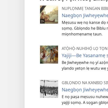
NUPLỌNMẸ TANGAN BIBLU
Naegbọn Jiwheyẹwhe 
Mẹsusu wẹ nọ kanse dọ n
sọmọ. Gblọndo he Biblu 
miọnhomẹnamẹ taun.
ATỌ̀HỌ̀-NUHIHỌ́ LỌ TỌN
Yajiji—Be Yasanamẹ 
Be Jiwheyẹwhe nọ yí azọ̀n
ylando yetọn lẹ wutu wẹ 
GBLỌNDO NA KANBIỌ SINA
Naegbọn Jiwheyẹwhe 
E nọ paṣa mẹsusu nuhew
yajiji sọmọ. A sọgan gbl