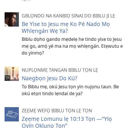
GBLỌNDO NA KANBIỌ SINAI DO BIBLU JI LẸ
Be Yise to Jesu mẹ Ko Pé Nado Mọ
Whlẹngán Wẹ Ya?
Biblu dọho gando mẹdelẹ he tindo yise to Jesu
mẹ go, amọ́ yé ma na mọ whlẹngán. Etẹwutu e
do yinmọ?
NUPLỌNMẸ TANGAN BIBLU TỌN LẸ
Naegbọn Jesu Do Kú?
To Biblu mẹ, okú Jesu tọn yin nujọnu taun. Be
okú etọn tindo lẹndai de ya?
ZẸẸMẸ WEFỌ BIBLU TỌN LẸ TỌN
Zẹẹmẹ Lomunu lẹ 10:13 Tọn —“Ylọ
Oyín Oklunọ Tọn”