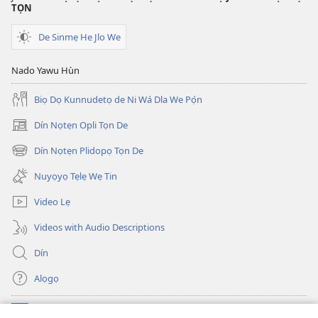
TỌN
De Sinmẹ He Jlo We
Nado Yawu Hùn
Biọ Dọ Kunnudetọ de Ni Wá Dla We Pọ́n
Dín Nọtẹn Opli Tọn De
(opens
new
Dín Nọtẹn Plidopọ Tọn De
(opens
window)
new
Nuyọyọ Tẹlẹ Wẹ Tin
window)
Video Lẹ
Videos with Audio Descriptions
Dín
Alọgọ
Nunina Lẹ