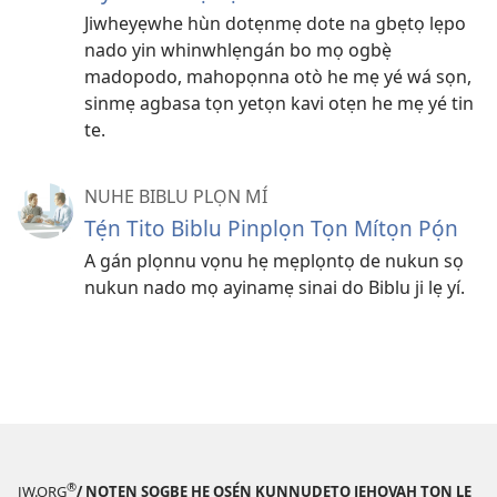
Jiwheyẹwhe hùn dotẹnmẹ dote na gbẹtọ lẹpo
nado yin whinwhlẹngán bo mọ ogbẹ̀
madopodo, mahopọnna otò he mẹ yé wá sọn,
sinmẹ agbasa tọn yetọn kavi otẹn he mẹ yé tin
te.
NUHE BIBLU PLỌN MÍ
Tẹ́n Tito Biblu Pinplọn Tọn Mítọn Pọ́n
A gán plọnnu vọnu hẹ mẹplọntọ de nukun sọ
nukun nado mọ ayinamẹ sinai do Biblu ji lẹ yí.
®
JW.ORG
/ NỌTẸN SỌGBE HẸ OSẸ́N KUNNUDETỌ JEHOVAH TỌN LẸ