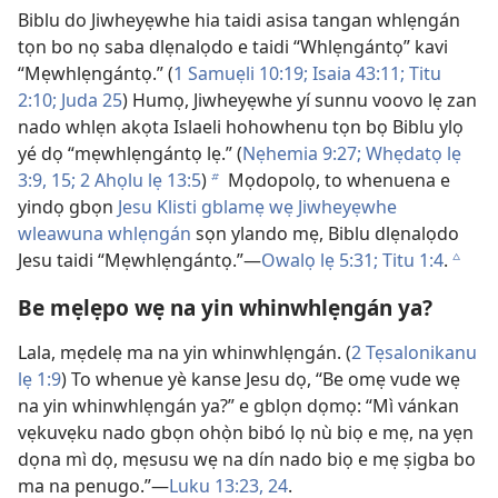
Biblu do Jiwheyẹwhe hia taidi asisa tangan whlẹngán
tọn bo nọ saba dlẹnalọdo e taidi “Whlẹngántọ” kavi
“Mẹwhlẹngántọ.” (
1 Samuẹli 10:19;
Isaia 43:11;
Titu
2:10;
Juda 25
) Humọ, Jiwheyẹwhe yí sunnu voovo lẹ zan
nado whlẹn akọta Islaeli hohowhenu tọn bọ Biblu ylọ
yé dọ “mẹwhlẹngántọ lẹ.” (
Nẹhemia 9:27;
Whẹdatọ lẹ
3:9,
15;
2 Ahọlu lẹ 13:5
)
Mọdopolọ, to whenuena e
b
yindọ gbọn
Jesu Klisti gblamẹ wẹ Jiwheyẹwhe
wleawuna whlẹngán
sọn ylando mẹ, Biblu dlẹnalọdo
Jesu taidi “Mẹwhlẹngántọ.”​—
Owalọ lẹ 5:31;
Titu 1:4
.
c
Be mẹlẹpo wẹ na yin whinwhlẹngán ya?
Lala, mẹdelẹ ma na yin whinwhlẹngán. (
2 Tẹsalonikanu
lẹ 1:9
) To whenue yè kanse Jesu dọ, “Be omẹ vude wẹ
na yin whinwhlẹngán ya?” e gblọn dọmọ: “Mì vánkan
vẹkuvẹku nado gbọn ohọ̀n bibó lọ nù biọ e mẹ, na yẹn
dọna mì dọ, mẹsusu wẹ na dín nado biọ e mẹ ṣigba bo
ma na penugo.”​—
Luku 13:23, 24
.