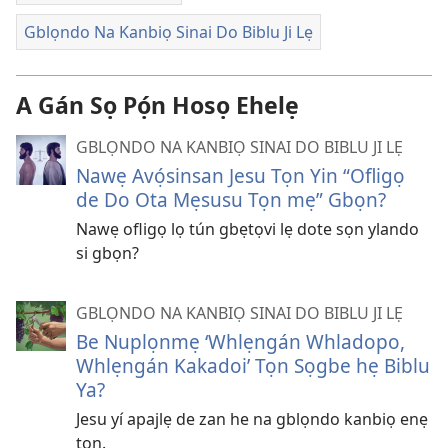
Gblọndo Na Kanbiọ Sinai Do Biblu Ji Lẹ
A Gán Sọ Pọ́n Hosọ Ehelẹ
GBLỌNDO NA KANBIỌ SINAI DO BIBLU JI LẸ
Nawẹ Avọ́sinsan Jesu Tọn Yin “Ofligọ
de Do Ota Mẹsusu Tọn mẹ” Gbọn?
Nawẹ ofligọ lọ tún gbẹtọvi lẹ dote sọn ylando
si gbọn?
GBLỌNDO NA KANBIỌ SINAI DO BIBLU JI LẸ
Be Nuplọnmẹ ‘Whlẹngán Whladopo,
Whlẹngán Kakadoi’ Tọn Sọgbe hẹ Biblu
Ya?
Jesu yí apajlẹ de zan he na gblọndo kanbiọ enẹ
tọn.