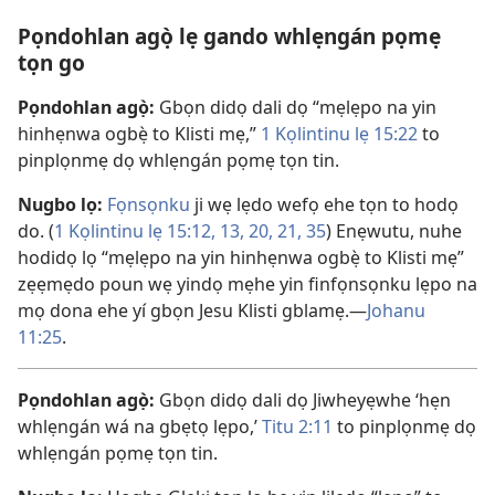
Pọndohlan agọ̀ lẹ gando whlẹngán pọmẹ
tọn go
Pọndohlan agọ̀:
Gbọn didọ dali dọ “mẹlẹpo na yin
hinhẹnwa ogbẹ̀ to Klisti mẹ,”
1 Kọlintinu lẹ 15:22
to
pinplọnmẹ dọ whlẹngán pọmẹ tọn tin.
Nugbo lọ:
Fọnsọnku
ji wẹ lẹdo wefọ ehe tọn to hodọ
do. (
1 Kọlintinu lẹ 15:12, 13,
20, 21,
35
) Enẹwutu, nuhe
hodidọ lọ “mẹlẹpo na yin hinhẹnwa ogbẹ̀ to Klisti mẹ”
zẹẹmẹdo poun wẹ yindọ mẹhe yin finfọnsọnku lẹpo na
mọ dona ehe yí gbọn Jesu Klisti gblamẹ.​—
Johanu
11:25
.
Pọndohlan agọ̀:
Gbọn didọ dali dọ Jiwheyẹwhe ‘hẹn
whlẹngán wá na gbẹtọ lẹpo,’
Titu 2:11
to pinplọnmẹ dọ
whlẹngán pọmẹ tọn tin.