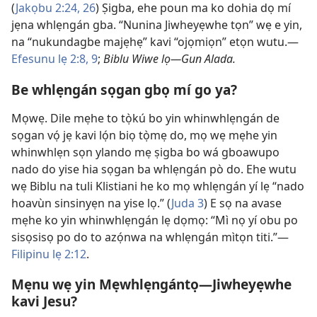
(
Jakọbu 2:24,
26
) Ṣigba, ehe poun ma ko dohia dọ mí
jẹna whlẹngán gba. “Nunina Jiwheyẹwhe tọn” wẹ e yin,
na “nukundagbe majẹhẹ” kavi “ojọmiọn” etọn wutu.​—
Efesunu lẹ 2:8, 9
;
Biblu Wiwe lọ​—Gun Alada.
Be whlẹngán sọgan gbọ mí go ya?
Mọwẹ. Dile mẹhe to tọ̀kú bo yin whinwhlẹngán de
sọgan vọ́ jẹ kavi lọ́n biọ tọ̀mẹ do, mọ wẹ mẹhe yin
whinwhlẹn sọn ylando mẹ ṣigba bo wá gboawupo
nado do yise hia sọgan ba whlẹngán pò do. Ehe wutu
wẹ Biblu na tuli Klistiani he ko mọ whlẹngán yí lẹ “nado
hoavùn sinsinyẹn na yise lọ.” (
Juda 3
) E sọ na avase
mẹhe ko yin whinwhlẹngán lẹ dọmọ: “Mì nọ yí obu po
sisọsisọ po do to azọ́nwa na whlẹngán mìtọn titi.”​—
Filipinu lẹ 2:12
.
Mẹnu wẹ yin Mẹwhlẹngántọ​—Jiwheyẹwhe
kavi Jesu?