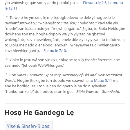
yin whinwhlẹngán sọn ylando po okú po si.​—
Efesunu lẹ 2:5;
Lomunu
lẹ 13:11
.
To wefọ he yin sislẹ lẹ mẹ, lẹdogbedevomẹ delẹ yí hogbe lọ lẹ
b
“awhànfuntọ-gán,” “whlẹngántọ,” “asuka,” “nukọntọ,” kavi etlẹ yin
“mẹde” zan kakati nido yin “mẹwhlẹngántọ.” Ṣigba, to Biblu Heblugbe
dowhenu tọn mẹ, hogbe dopolọ wẹ yin yiyizan na gbẹtọvi
whlẹngántọ kavi mẹwhlẹngántọ enẹlẹ dile e yin yiyizan do to fidevo lẹ
to Biblu mẹ nado dlẹnalọdo Jehovah Jiwheyẹwhe taidi Whlẹngántọ
kavi Mẹwhlẹngántọ.​—
Salmu lẹ 7:10
.
Yinkọ lọ Jesu wá sọn yinkọ Heblugbe tọn lọ
Yehoh·shuʹaʽ
mẹ, ehe
c
zẹẹmẹdo “Jehovah Wẹ Whlẹngán.”
Pọ́n
Vine’s Complete Expository Dictionary of Old and New Testament
d
Words.
Hogbe Glẹkigbe tọn dopolọ wẹ sọawuhia to
Matiu 5:11
mẹ,
ehe bẹ hodidọ Jesu tọn lẹ hẹn dọ gbẹtọ lẹ na dọ nuylankan
“hunkọhunkọ lẹ” do hodotọ etọn lẹ go.​—
Biblu Wiwe lọ​—Gun Alada.
Hosọ He Gandego Lẹ
Yise & Sinsẹ̀n-Bibasi