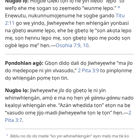
Nugbo lọ:
Hogbe Glẹki tọn lọ he yin lilẹdo “lẹpo” to
wefọ ehe mẹ sọgan sọ zẹẹmẹdo “wunmẹ lẹpo.”
d
Enẹwutu, nukunnumọjẹnumẹ he sọgbe gando
Titu
2:11
go wẹ yindọ, Jiwheyẹwhe hẹn whlẹngán yọnbasi
na gbẹtọ
wunmẹ
lẹpo, ehe bẹ gbẹtọ lẹ “sọn akọta lẹpo
mẹ, sọn hẹnnu lẹpo mẹ, sọn gbẹtọ lẹpo mẹ podọ sọn
ogbè lẹpo mẹ” hẹn.​—
Osọhia 7:9, 10
.
Pọndohlan agọ̀:
Gbọn didọ dali dọ Jiwheyẹwhe “ma jlo
dọ mẹdepope ni yin vivasudo,”
2 Pita 3:9
to pinplọnmẹ
dọ whlẹngán pọmẹ tọn tin.
Nugbo lọ:
Jiwheyẹwhe
jlo
dọ gbẹtọ lẹ ni yin
whinwhlẹngán, amọ́ e ma nọ hẹn yé
gánnu-gánnu
nado
kẹalọyi whlẹngán ehe. “Azán whẹdida tọn” etọn na bẹ
“vasudo omẹ jijọ-madi-Jiwheyẹwhe tọn lẹ tọn” hẹn.​—
2
Pita 3:7
.
Biblu nọ dọ dọ mẹde “ko yin whinwhlẹngán” eyin mẹlọ ma tlẹ ko
a