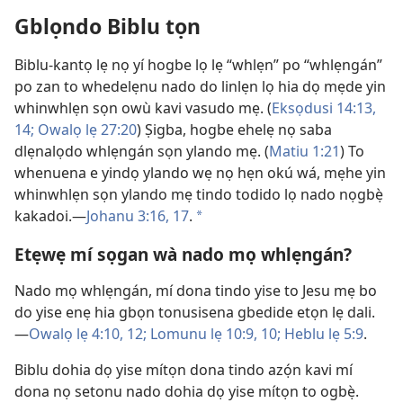
Gblọndo Biblu tọn
Biblu-kantọ lẹ nọ yí hogbe lọ lẹ “whlẹn” po “whlẹngán”
po zan to whedelẹnu nado do linlẹn lọ hia dọ mẹde yin
whinwhlẹn sọn owù kavi vasudo mẹ. (
Eksọdusi 14:13,
14;
Owalọ lẹ 27:20
) Ṣigba, hogbe ehelẹ nọ saba
dlẹnalọdo whlẹngán sọn ylando mẹ. (
Matiu 1:21
) To
whenuena e yindọ ylando wẹ nọ hẹn okú wá, mẹhe yin
whinwhlẹn sọn ylando mẹ tindo todido lọ nado nọgbẹ̀
kakadoi.​—
Johanu 3:16, 17
.
a
Etẹwẹ mí sọgan wà nado mọ whlẹngán?
Nado mọ whlẹngán, mí dona tindo yise to Jesu mẹ bo
do yise enẹ hia gbọn tonusisena gbedide etọn lẹ dali.​
—
Owalọ lẹ 4:10,
12;
Lomunu lẹ 10:9, 10;
Heblu lẹ 5:9
.
Biblu dohia dọ yise mítọn dona tindo azọ́n kavi mí
dona nọ setonu nado dohia dọ yise mítọn to ogbẹ̀.