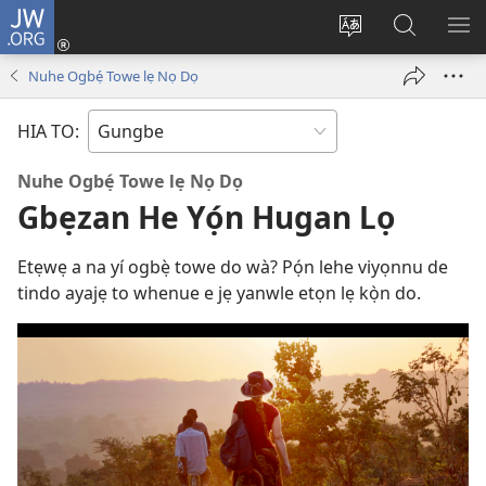
JW.ORG
Hùn
Adà
Diọ
Dín
HÙ
Towe
ogbè
to
HO
Nuhe Ogbẹ́ Towe lẹ Nọ Dọ
(opens
nọtẹn
JW.ORG
LỌ
new
lọ
Ji
LẸ
HIA TO:
window)
tọn
Nuhe Ogbẹ́ Towe lẹ Nọ Dọ
Gbẹzan He Yọ́n Hugan Lọ
Etẹwẹ a na yí ogbẹ̀ towe do wà? Pọ́n lehe viyọnnu de
tindo ayajẹ to whenue e jẹ yanwle etọn lẹ kọ̀n do.