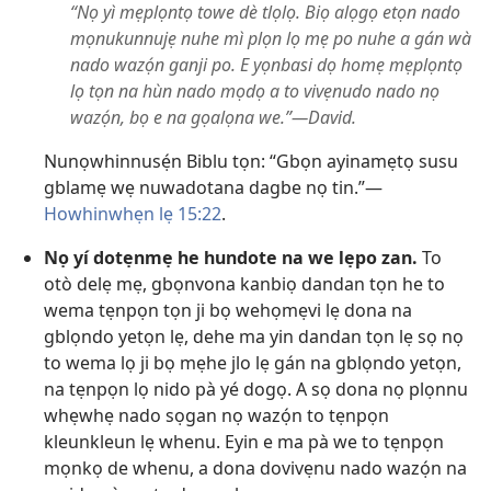
“Nọ yì mẹplọntọ towe dè tlọlọ. Biọ alọgọ etọn nado
mọnukunnujẹ nuhe mì plọn lọ mẹ po nuhe a gán wà
nado wazọ́n ganji po. E yọnbasi dọ homẹ mẹplọntọ
lọ tọn na hùn nado mọdọ a to vivẹnudo nado nọ
wazọ́n, bọ e na gọalọna we.”—David.
Nunọwhinnusẹ́n Biblu tọn: “Gbọn ayinamẹtọ susu
gblamẹ wẹ nuwadotana dagbe nọ tin.”—
Howhinwhẹn lẹ 15:22
.
Nọ yí dotẹnmẹ he hundote na we lẹpo zan.
To
otò delẹ mẹ, gbọnvona kanbiọ dandan tọn he to
wema tẹnpọn tọn ji bọ wehọmẹvi lẹ dona na
gblọndo yetọn lẹ, dehe ma yin dandan tọn lẹ sọ nọ
to wema lọ ji bọ mẹhe jlo lẹ gán na gblọndo yetọn,
na tẹnpọn lọ nido pà yé dogọ. A sọ dona nọ plọnnu
whẹwhẹ nado sọgan nọ wazọ́n to tẹnpọn
kleunkleun lẹ whenu. Eyin e ma pà we to tẹnpọn
mọnkọ de whenu, a dona dovivẹnu nado wazọ́n na