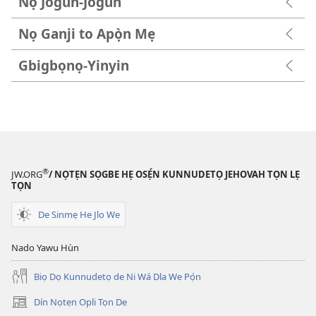
Nọ Jogún-Jogún
Nọ Ganji to Apọ̀n Mẹ
Gbigbọnọ-Yinyin
®
JW.ORG
/ NỌTẸN SỌGBE HẸ OSẸ́N KUNNUDETỌ JEHOVAH TỌN LẸ
TỌN
De Sinmẹ He Jlo We
Nado Yawu Hùn
Biọ Dọ Kunnudetọ de Ni Wá Dla We Pọ́n
Dín Nọtẹn Opli Tọn De
(opens