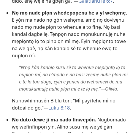
dido, enẹ wẹ e na gbẹ̀n ga.”—
Galatianu lẹ 6:7
.
Nọ mọ nude plọn whedepopenu he a yì wehọmẹ.
E yọ́n ma nado nọ gọ̀n wehọmẹ, amọ́ nọ dovivẹnu
nado mọ nude plọn to whenue a to finẹ. Nọ basi
kandai dagbe lẹ. Tẹnpọn nado mọnukunnujẹ nuhe
mẹplọntọ lọ to pinplọn mì mẹ. Eyin mẹplọntọ towe
na we gbè, nọ kàn kanbiọ sè to whenue ewọ to
nuplọn mì.
“N’nọ kàn kanbiọ susu sè to whenue mẹplọntọ lọ to
nuplọn mí, na n’mọdọ e na basi zẹẹmẹ nuhe plọn mí
e te lọ tọn dogọ, eyin e yọnẹn dọ wehọmẹvi de ma
mọnukunnujẹ nuhe plọn mí e te lọ mẹ.”—Olivia.
Nunọwhinnusẹ́n Biblu tọn: “Mì payi lehe mì nọ
dotoai do go.”—
Luku 8:18
.
Nọ duto dewe ji ma nado finwepọ́n.
Nugbomadọ
wẹ wefinfinpọn yin. Aliho susu mẹ wẹ yè gán