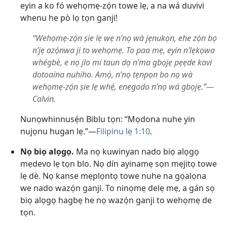
eyin a ko fó wehọmẹ-zọ́n towe lẹ, a na wá duvivi
whenu he pò lọ tọn ganji!
“Wehọmẹ-zọ́n ṣie lẹ wẹ n’nọ wà jẹnukọn, ehe zọ́n bọ
n’jẹ azọ́nwa ji to wehọmẹ. To paa mẹ, eyin n’lẹkọwa
whégbè, e nọ jlo mi taun dọ n’ma gbọjẹ pẹẹde kavi
dotoaina nuhiho. Amọ́, n’nọ tẹnpọn bo nọ wà
wehọmẹ-zọ́n ṣie lẹ whẹ́, enẹgodo n’nọ wá gbọjẹ.”—
Calvin.
Nunọwhinnusẹ́n Biblu tọn: “Mọdona nuhe yin
nujọnu hugan lẹ.”—
Filipinu lẹ 1:10
.
Nọ biọ alọgọ.
Ma nọ kuwinyan nado biọ alọgọ
mẹdevo lẹ tọn blo. Nọ dín ayinamẹ sọn mẹjitọ towe
lẹ dè. Nọ kanse mẹplọntọ towe nuhe na gọalọna
we nado wazọ́n ganji. To ninọmẹ delẹ mẹ, a gán sọ
biọ alọgọ hagbẹ he nọ wazọ́n ganji to wehọmẹ de
tọn.