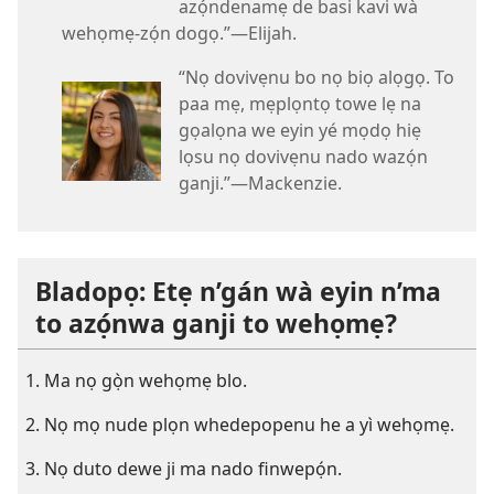
azọ́ndenamẹ de basi kavi wà
wehọmẹ-zọ́n dogọ.”—Elijah.
“Nọ dovivẹnu bo nọ biọ alọgọ. To
paa mẹ, mẹplọntọ towe lẹ na
gọalọna we eyin yé mọdọ hiẹ
lọsu nọ dovivẹnu nado wazọ́n
ganji.”—Mackenzie.
Bladopọ: Etẹ n’gán wà eyin n’ma
to azọ́nwa ganji to wehọmẹ?
Ma nọ gọ̀n wehọmẹ blo.
Nọ mọ nude plọn whedepopenu he a yì wehọmẹ.
Nọ duto dewe ji ma nado finwepọ́n.