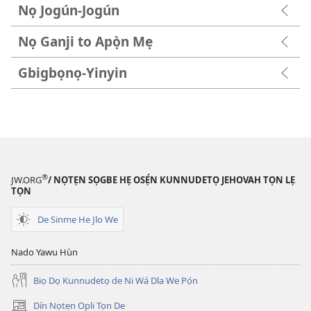
Nọ Jogún-Jogún
Nọ Ganji to Apọ̀n Mẹ
Gbigbọnọ-Yinyin
®
JW.ORG
/ NỌTẸN SỌGBE HẸ OSẸ́N KUNNUDETỌ JEHOVAH TỌN LẸ
TỌN
De Sinmẹ He Jlo We
Nado Yawu Hùn
Biọ Dọ Kunnudetọ de Ni Wá Dla We Pọ́n
Dín Nọtẹn Opli Tọn De