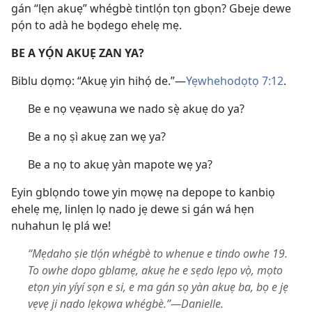
gán “lẹn akuẹ” whégbè tintlọ́n tọn gbọn? Gbeje dewe
pọ́n to adà he bọdego ehelẹ mẹ.
BE A YỌ́N AKUẸ ZAN YA?
Biblu dọmọ: “Akuẹ yin hihọ́ de.”​—
Yẹwhehodọtọ 7:12
.
Be e nọ vẹawuna we nado sẹ̀ akuẹ do ya?
Be a nọ ṣì akuẹ zan wẹ ya?
Be a nọ to akuẹ yàn mapote wẹ ya?
Eyin gblọndo towe yin mọwẹ na depope to kanbiọ
ehelẹ mẹ, linlẹn lọ nado jẹ dewe si gán wá hẹn
nuhahun lẹ plá we!
“Mẹdaho ṣie tlọ́n whégbè to whenue e tindo owhe 19.
To owhe dopo gblamẹ, akuẹ he e sẹdo lẹpo vọ̀, mọto
etọn yin yíyí sọn e si, e ma gán sọ yàn akuẹ ba, bọ e jẹ
vẹvẹ ji nado lẹkọwa whégbè.”​—Danielle.