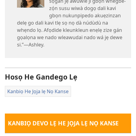
sọgan jẹ awuwle ji gbọn whégbè-
zọ́n susu wiwà dogọ dali kavi
gbọn nukunpipedo akuẹzinzan
delẹ go dali kavi tlẹ sọ nọ dà núdùdù na
whẹndo lọ. Afọdide kleunkleun enẹlẹ zize gán
gọalọna we nado wleawudai nado wá jẹ dewe
si.”​—Ashley.
Hosọ He Gandego Lẹ
Kanbiọ He Jọja lẹ Nọ Kanse
KANBIỌ DEVO LẸ HE JỌJA LẸ NỌ KANSE