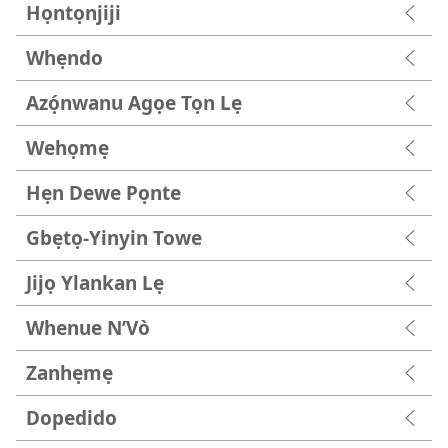
Họntọnjiji
Whẹndo
Azọ́nwanu Agọe Tọn Lẹ
Wehọmẹ
Hẹn Dewe Pọnte
Gbẹtọ-Yinyin Towe
Jijọ Ylankan Lẹ
Whenue N’Vò
Zanhẹmẹ
Dopedido