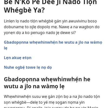
Be N’Ko Pé Dee Ji Nado Tlọ́n
Whégbè Ya?
Linlẹn lọ nado tlọ́n whégbè gán yin awuvivinu bosọ
dobunamẹ to ojlẹ dopolọ mẹ. Nawẹ a na wagbọn do
yọnẹn dọ a ko penugo nado jẹ dewe si?
Gbadopọnna whẹwhinwhẹ́n he wutu a jlo na wàmọ
lẹ
Lẹn akuẹ etọn
Nuhe ogbẹ́ towe lẹ nọ dọ
Gbadopọnna whẹwhinwhẹ́n he
wutu a jlo na wàmọ lẹ
Whẹwhinwhẹ́n susu wẹ gán zọ́n bọ a na jlo nado tọ́n
sọn whégbè​—delẹ to yé mẹ sọgan nọma yin