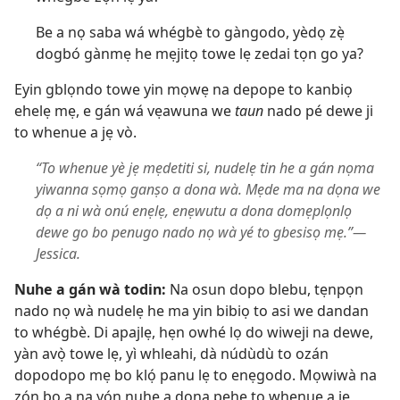
Be a nọ saba wá whégbè to gàngodo, yèdọ zẹ̀
dogbó gànmẹ he mẹjitọ towe lẹ zedai tọn go ya?
Eyin gblọndo towe yin mọwẹ na depope to kanbiọ
ehelẹ mẹ, e gán wá vẹawuna we
taun
nado pé dewe ji
to whenue a jẹ vò.
“To whenue yè jẹ mẹdetiti si, nudelẹ tin he a gán nọma
yiwanna sọmọ ganṣo a dona wà. Mẹde ma na dọna we
dọ a ni wà onú enẹlẹ, enẹwutu a dona domẹplọnlọ
dewe go bo penugo nado nọ wà yé to gbesisọ mẹ.”​—
Jessica.
Nuhe a gán wà todin:
Na osun dopo blebu, tẹnpọn
nado nọ wà nudelẹ he ma yin bibiọ to asi we dandan
to whégbè. Di apajlẹ, hẹn owhé lọ do wiweji na dewe,
yàn avọ̀ towe lẹ, yì whleahi, dà núdùdù to ozán
dopodopo mẹ bo klọ́ panu lẹ to enẹgodo. Mọwiwà na
zọ́n bọ a na yọ́n nuhe a dona pehẹ to whenue a jẹ