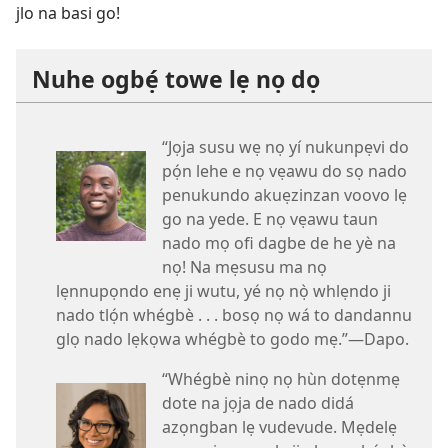
jlo na basi go!
Nuhe ogbẹ́ towe lẹ nọ dọ
“Jọja susu wẹ nọ yí nukunpẹvi do
pọ́n lehe e nọ vẹawu do sọ nado
penukundo akuẹzinzan voovo lẹ
go na yede. E nọ vẹawu taun
nado mọ ofi dagbe de he yè na
nọ! Na mẹsusu ma nọ
lẹnnupọndo enẹ ji wutu, yé nọ nọ̀ whlẹndo ji
nado tlọ́n whégbè . . . bosọ nọ wá to dandannu
glọ nado lẹkọwa whégbè to godo mẹ.”​—Dapo.
“Whégbè ninọ nọ hùn dotẹnmẹ
dote na jọja de nado didá
azọngban lẹ vudevude. Mẹdelẹ