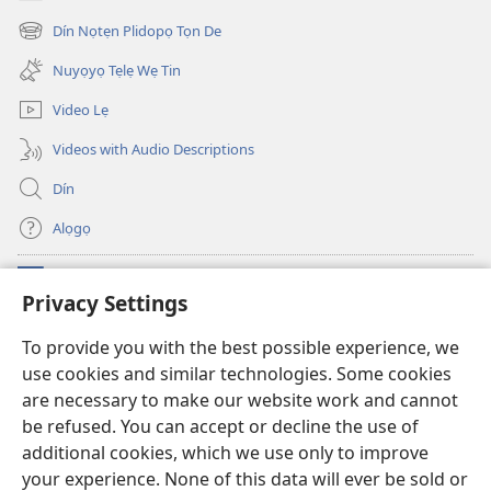
(opens
new
Dín Nọtẹn Plidopọ Tọn De
(opens
window)
new
Nuyọyọ Tẹlẹ Wẹ Tin
window)
Video Lẹ
Videos with Audio Descriptions
Dín
Alọgọ
Nunina Lẹ
(opens
Privacy Settings
new
window)
Wesẹdotẹn Intẹnẹt Ji Tọn Watchtower Tọn
To provide you with the best possible experience, we
(opens
use cookies and similar technologies. Some cookies
new
®
JW Hub
window)
are necessary to make our website work and cannot
(opens
new
be refused. You can accept or decline the use of
Azọ́nwanu
JW Library
window)
additional cookies, which we use only to improve
your experience. None of this data will ever be sold or