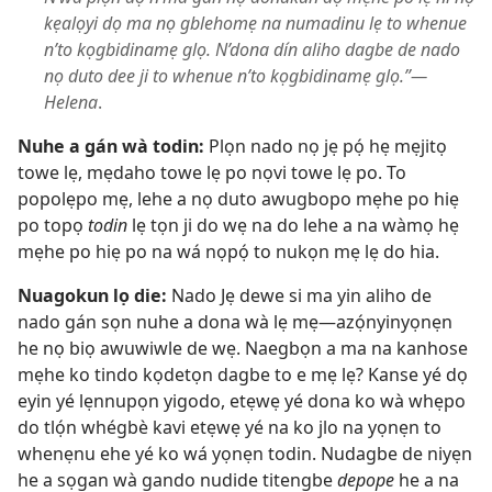
kẹalọyi dọ ma nọ gblehomẹ na numadinu lẹ to whenue
n’to kọgbidinamẹ glọ. N’dona dín aliho dagbe de nado
nọ duto dee ji to whenue n’to kọgbidinamẹ glọ.”​—
Helena
.
Nuhe a gán wà todin:
Plọn nado nọ jẹ pọ́ hẹ mẹjitọ
towe lẹ, mẹdaho towe lẹ po nọvi towe lẹ po. To
popolẹpo mẹ, lehe a nọ duto awugbopo mẹhe po hiẹ
po topọ
todin
lẹ tọn ji do wẹ na do lehe a na wàmọ hẹ
mẹhe po hiẹ po na wá nọpọ́ to nukọn mẹ lẹ do hia.
Nuagokun lọ die:
Nado Jẹ dewe si ma yin aliho de
nado gán sọn nuhe a dona wà lẹ mẹ​—azọ́nyinyọnẹn
he nọ biọ awuwiwle de wẹ. Naegbọn a ma na kanhose
mẹhe ko tindo kọdetọn dagbe to e mẹ lẹ? Kanse yé dọ
eyin yé lẹnnupọn yigodo, etẹwẹ yé dona ko wà whẹpo
do tlọ́n whégbè kavi etẹwẹ yé na ko jlo na yọnẹn to
whenẹnu ehe yé ko wá yọnẹn todin. Nudagbe de niyẹn
he a sọgan wà gando nudide titengbe
depope
he a na