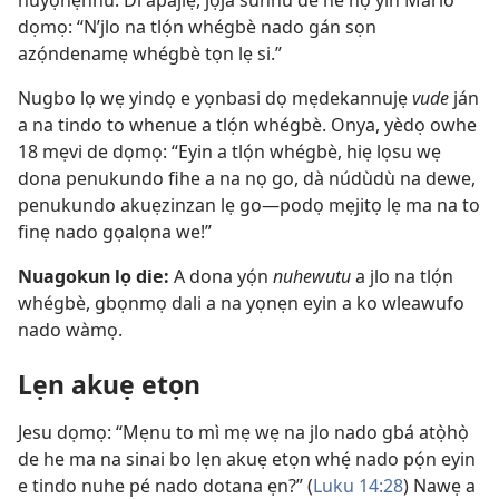
nuyọnẹnnu. Di apajlẹ, jọja sunnu de he nọ yin Mario
dọmọ: “N’jlo na tlọ́n whégbè nado gán sọn
azọ́ndenamẹ whégbè tọn lẹ si.”
Nugbo lọ wẹ yindọ e yọnbasi dọ mẹdekannujẹ
vude
ján
a na tindo to whenue a tlọ́n whégbè. Onya, yèdọ owhe
18 mẹvi de dọmọ: “Eyin a tlọ́n whégbè, hiẹ lọsu wẹ
dona penukundo fihe a na nọ go, dà núdùdù na dewe,
penukundo akuẹzinzan lẹ go​—podọ mẹjitọ lẹ ma na to
finẹ nado gọalọna we!”
Nuagokun lọ die:
A dona yọ́n
nuhewutu
a jlo na tlọ́n
whégbè, gbọnmọ dali a na yọnẹn eyin a ko wleawufo
nado wàmọ.
Lẹn akuẹ etọn
Jesu dọmọ: “Mẹnu to mì mẹ wẹ na jlo nado gbá atọ̀họ̀
de he ma na sinai bo lẹn akuẹ etọn whẹ́ nado pọ́n eyin
e tindo nuhe pé nado dotana ẹn?” (
Luku 14:28
) Nawẹ a