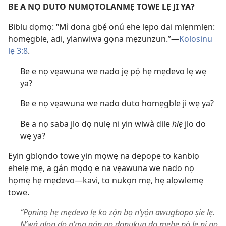
BE A NỌ DUTO NUMỌTOLANMẸ TOWE LẸ JI YA?
Biblu dọmọ: “Mì dona gbẹ́ onú ehe lẹpo dai mlẹnmlẹn:
homẹgble, adi, ylanwiwa gọna mẹzunzun.”​—
Kolosinu
lẹ 3:8
.
Be e nọ vẹawuna we nado jẹ pọ́ hẹ mẹdevo lẹ wẹ
ya?
Be e nọ vẹawuna we nado duto homẹgble ji wẹ ya?
Be a nọ saba jlo dọ nulẹ ni yin wiwà dile
hiẹ
jlo do
wẹ ya?
Eyin gblọndo towe yin mọwẹ na depope to kanbiọ
ehelẹ mẹ, a gán mọdọ e na vẹawuna we nado nọ
họmẹ hẹ mẹdevo​—kavi, to nukọn mẹ, hẹ alọwlemẹ
towe.
“Pọninọ hẹ mẹdevo lẹ ko zọ́n bọ n’yọ́n awugbopo ṣie lẹ.
N’wá plọn dọ n’ma gán nọ donukun dọ mẹhe pò lẹ ni nọ