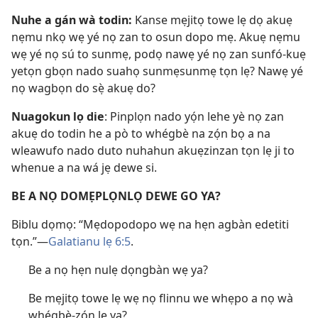
Nuhe a gán wà todin:
Kanse mẹjitọ towe lẹ dọ akuẹ
nẹmu nkọ wẹ yé nọ zan to osun dopo mẹ. Akuẹ nẹmu
wẹ yé nọ sú to sunmẹ, podọ nawẹ yé nọ zan sunfó-kuẹ
yetọn gbọn nado suahọ sunmẹsunmẹ tọn lẹ? Nawẹ yé
nọ wagbọn do sẹ̀ akuẹ do?
Nuagokun lọ die
: Pinplọn nado yọ́n lehe yè nọ zan
akuẹ do todin he a pò to whégbè na zọ́n bọ a na
wleawufo nado duto nuhahun akuẹzinzan tọn lẹ ji to
whenue a na wá jẹ dewe si.
BE A NỌ DOMẸPLỌNLỌ DEWE GO YA?
Biblu dọmọ: “Mẹdopodopo wẹ na hẹn agbàn edetiti
tọn.”​—
Galatianu lẹ 6:5
.
Be a nọ hẹn nulẹ dọngbàn wẹ ya?
Be mẹjitọ towe lẹ wẹ nọ flinnu we whẹpo a nọ wà
whégbè-zọ́n lẹ ya?