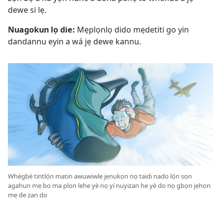
dewe si lẹ.
Nuagokun lọ die:
Mẹplọnlọ dido mẹdetiti go yin
dandannu eyin a wá jẹ dewe kannu.
Whégbè tintlọ́n matin awuwiwle jẹnukọn nọ taidi nado lọ́n sọn
agahun mẹ bo ma plọn lehe yè nọ yí nuyizan he yè do nọ gbọn jẹhọn
mẹ de zan do