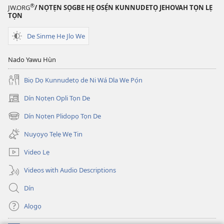
®
JW.ORG
/ NỌTẸN SỌGBE HẸ OSẸ́N KUNNUDETỌ JEHOVAH TỌN LẸ
TỌN
De Sinmẹ He Jlo We
Nado Yawu Hùn
Biọ Dọ Kunnudetọ de Ni Wá Dla We Pọ́n
Dín Nọtẹn Opli Tọn De
(opens
new
Dín Nọtẹn Plidopọ Tọn De
(opens
window)
new
Nuyọyọ Tẹlẹ Wẹ Tin
window)
Video Lẹ
Videos with Audio Descriptions
Dín
Alọgọ