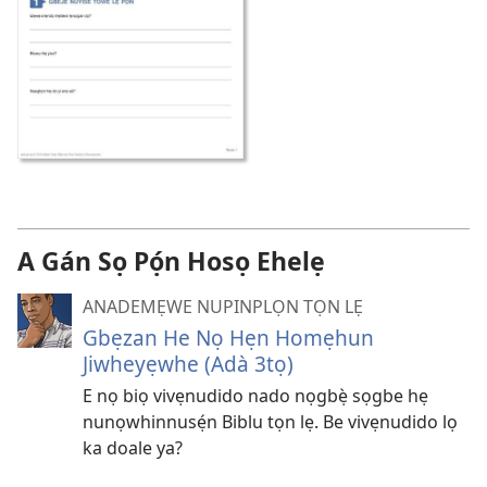
A Gán Sọ Pọ́n Hosọ Ehelẹ
ANADEMẸWE NUPINPLỌN TỌN LẸ
Gbẹzan He Nọ Hẹn Homẹhun
Jiwheyẹwhe (Adà 3tọ)
E nọ biọ vivẹnudido nado nọgbẹ̀ sọgbe hẹ
nunọwhinnusẹ́n Biblu tọn lẹ. Be vivẹnudido lọ
ka doale ya?