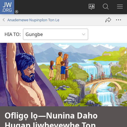
JW.ORG
Hùn
Adà
Diọ
Dín
HÙ
Towe
ogbè
to
HO
Anademẹwe Nupinplọn Tọn Lẹ
(opens
nọtẹn
JW.ORG
LỌ
new
lọ
Ji
LẸ
HIA TO:
window)
tọn
Ofligọ lọ—Nunina Daho
Hugan Jiwheyẹwhe Tọn