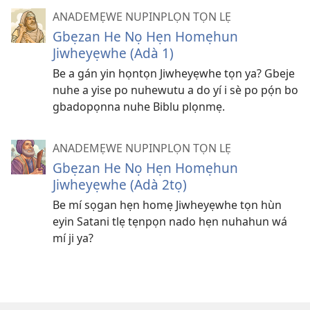
ANADEMẸWE NUPINPLỌN TỌN LẸ
Gbẹzan He Nọ Hẹn Homẹhun
Jiwheyẹwhe (Adà 1)
Be a gán yin họntọn Jiwheyẹwhe tọn ya? Gbeje
nuhe a yise po nuhewutu a do yí i sè po pọ́n bo
gbadopọnna nuhe Biblu plọnmẹ.
ANADEMẸWE NUPINPLỌN TỌN LẸ
Gbẹzan He Nọ Hẹn Homẹhun
Jiwheyẹwhe (Adà 2tọ)
Be mí sọgan hẹn homẹ Jiwheyẹwhe tọn hùn
eyin Satani tlẹ tẹnpọn nado hẹn nuhahun wá
mí ji ya?