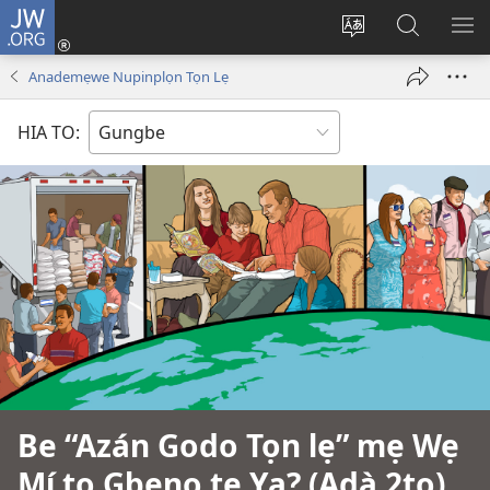
JW.ORG
Hùn
Adà
Diọ
Dín
HÙ
Towe
ogbè
to
HO
Anademẹwe Nupinplọn Tọn Lẹ
(opens
nọtẹn
JW.ORG
LỌ
new
lọ
Ji
LẸ
HIA TO:
window)
tọn
Be “Azán Godo Tọn lẹ” mẹ Wẹ
Mí to Gbẹnọ te Ya? (Adà 2tọ)