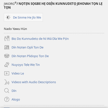
®
JW.ORG
/ NỌTẸN SỌGBE HẸ OSẸ́N KUNNUDETỌ JEHOVAH TỌN LẸ
TỌN
De Sinmẹ He Jlo We
Nado Yawu Hùn
Biọ Dọ Kunnudetọ de Ni Wá Dla We Pọ́n
Dín Nọtẹn Opli Tọn De
(opens
new
Dín Nọtẹn Plidopọ Tọn De
(opens
window)
new
Nuyọyọ Tẹlẹ Wẹ Tin
window)
Video Lẹ
Videos with Audio Descriptions
Dín
Alọgọ