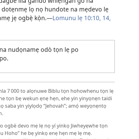
dagbe lilá gando whlẹngán go na
, dotẹnmẹ lọ nọ hundote na mẹdevo lẹ
mẹ jẹ ogbẹ̀ kọ̀n.—
Lomunu lẹ 10:10,
14,
na nudọnamẹ odò tọn lẹ po
po.
la 7 000 to alọnuwe Biblu tọn hohowhenu tọn lẹ
e tọn bẹ wekun ẹnẹ hẹn, ehe yin yinyọnẹn taidi
ọ saba yin yiylọdọ “Jehovah”; amọ́ weyọnẹntọ
n.
u do ogbè devo mẹ lẹ nọ yí yinkọ Jiwheyẹwhe tọn
nu Hoho” he bẹ yinkọ enẹ hẹn mẹ lẹ mẹ.