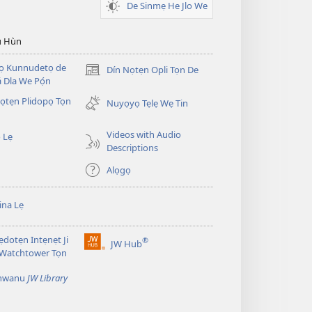
De Sinmẹ He Jlo We
u Hùn
Dọ Kunnudetọ de
Dín Nọtẹn Opli Tọn De
(opens
 Dla We Pọ́n
new
̣tẹn Plidopọ Tọn
window)
Nuyọyọ Tẹlẹ Wẹ Tin
Videos with Audio
 Lẹ
Descriptions
Alọgọ
na Lẹ
dotẹn Intẹnẹt Ji
®
JW Hub
(opens
 Watchtower Tọn
new
window)
̣nwanu
JW Library