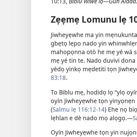
10:13,
Biblu Wiwe lọ—Gun Alada
Zẹẹmẹ Lomunu lẹ 10
Jiwheyẹwhe ma yin mẹnukunta
gbẹtọ lẹpo nado yin whinwhl
mahopọnna otò he mẹ yé wá sọ
mẹ yé tin te. Nado duvivi dona
yèdọ yinkọ mẹdetiti tọn Jiwhe
83:18
.
To Biblu mẹ, hodidọ lọ “ylọ oy
oyín Jiwheyẹwhe tọn yinyọnẹn g
(
Salmu lẹ 116:12-14
) Ehe nọ bi
lẹhlan e dè nado mọ alọgọ.—
S
Oyín Jiwheyẹwhe tọn yin nujọnu 