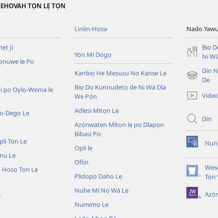
JEHOVAH TỌN LẸ TỌN
Linlin-Họsa
Nado Yaw
ẹt Ji
Biọ 
Yọ́n Mí Dogọ
Ni Wá
ọnuwe lẹ Po
Dín No
Kanbiọ He Mẹsusu Nọ Kanse Lẹ
(opens
De
Biọ Dọ Kunnudetọ de Ni Wá Dla
new
i po Oylọ-Wema lẹ
Video
We Pọ́n
window)
Adlẹsi Mítọn Lẹ
o-Dego Lẹ
Dín
Azọ́nwatẹn Mítọn lẹ po Dlapọn
Bibasi Po
li Tọn Lẹ
Nuni
(opens
Opli lẹ
nu Lẹ
new
Oflin
window)
Wesẹ
 Hosọ Tọn Lẹ
Plidopọ Daho Lẹ
(opens
Tọn
new
Nuhe Mí Nọ Wà Lẹ
Azó
window)
W
Numimọ Lẹ