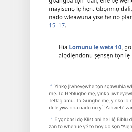
gbangba tọn” dali, ehe bẹ wẹn
mayisenọ lẹ hẹn. Gbọnmọ dali
nado wleawuna yise he nọ plan
15,
17
.
Hia
Lomunu lẹ weta 10
,
gọ
alọdlẹndonu ṣẹnṣẹn tọn lẹ 
Yinkọ Jiwheyẹwhe tọn sọawuhia wh
a
mẹ. To Heblugbe mẹ, yinkọ Jiwheyẹwh
Tetlaglamu. To Gungbe mẹ, yinkọ lọ n
delẹ yiwanna nado nọ yí “Yahweh” za
E yọnbasi dọ Klistiani he lilẹ́ Bibl
b
zan to whenue yé to hoyidọ sọn “Alẹ