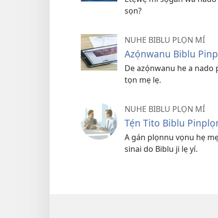
sọn?
NUHE BIBLU PLỌN MÍ
Azọ́nwanu Biblu Pinp
De azọ́nwanu he a nado p
tọn mẹ lẹ.
NUHE BIBLU PLỌN MÍ
Tẹ́n Tito Biblu Pinpl
A gán plọnnu vọnu hẹ m
sinai do Biblu ji lẹ yí.