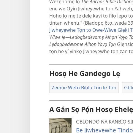
Wezẹhomẹ lọ
The Anchor Bible Diction
enẹ wẹ Oyín Jiwheyẹwhe tọn Yahweh, 
Hoho lọ mẹ te delẹ kavi to filọ lẹpo 
tintan whenu.” (Bladopọ 6tọ, weda 3
Jiwheyẹwhe Tọn to Owe-Wiwe Glẹki T
Wiwe lẹ—Lẹdogbedevomẹ Aihọn Yọyọ T
Lẹdogbedevomẹ Aihọn Yọyọ Tọn
Glẹnsi
tọn he yí yinkọ Jiwheyẹwhe tọn zan t
Hosọ He Gandego Lẹ
Zẹẹmẹ Wefọ Biblu Tọn lẹ Tọn
Gbl
A Gán Sọ Pọ́n Hosọ Ehele
GBLỌNDO NA KANBIỌ SINA
Be Jiwheyẹwhe Tindo