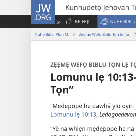
JW.ORG
Kunnudetọ Jehovah To
BẸJẸEJI
NUHE BIBLU
Nuhe Biblu Plọn Mí
Zẹẹmẹ Wefọ Biblu Tọn lẹ Tọn
ZẸẸMẸ WEFỌ BIBLU TỌN LẸ T
Lomunu lẹ 10:13
Tọn”
“Mẹdepope he dawhá ylọ oyín 
Lomunu lẹ 10:13
,
Lẹdogbedevom
“Yè na whlẹn mẹdepope he na 