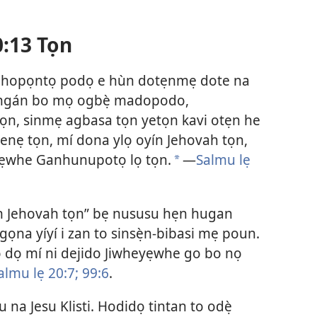
.
:13 Tọn
hopọntọ podọ e hùn dotẹnmẹ dote na
ẹngán bo mọ ogbẹ̀ madopodo,
n, sinmẹ agbasa tọn yetọn kavi otẹn he
 enẹ tọn, mí dona ylọ oyín Jehovah tọn,
yẹwhe Ganhunupotọ lọ tọn.
—
Salmu lẹ
a
ín Jehovah tọn” bẹ nususu hẹn hugan
ọna yíyí i zan to sinsẹ̀n-bibasi mẹ poun.
ọ dọ mí ni dejido Jiwheyẹwhe go bo nọ
almu lẹ 20:7;
99:6
.
na Jesu Klisti. Hodidọ tintan to odẹ̀