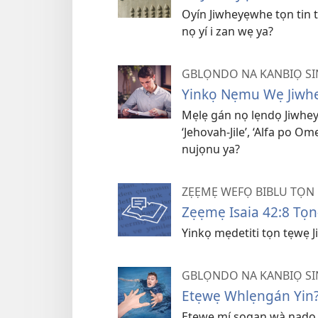
Oyín Jiwheyẹwhe tọn tin 
nọ yí i zan wẹ ya?
GBLỌNDO NA KANBIỌ SINA
Yinkọ Nẹmu Wẹ Jiwh
Mẹlẹ gán nọ lẹndọ Jiwheyẹw
‘Jehovah-Jile’, ‘Alfa po O
nujọnu ya?
ZẸẸMẸ WEFỌ BIBLU TỌN 
Zẹẹmẹ Isaia 42:8 T
Yinkọ mẹdetiti tọn tẹwẹ 
GBLỌNDO NA KANBIỌ SINA
Etẹwẹ Whlẹngán Yin
Etẹwẹ mí sọgan wà nado