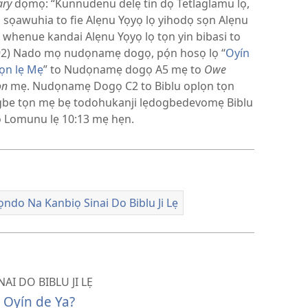
ary
dọmọ: “Kunnudenu delẹ tin dọ Tetlaglamu lọ,
sọawuhia to fie Alẹnu Yọyọ lọ yihodọ sọn Alẹnu
to whenue kandai Alẹnu Yọyọ lọ tọn yin bibasi to
92) Nado mọ nudọnamẹ dogọ, pọ́n hosọ lọ “
Oyín
ọn lẹ Mẹ
” to Nudọnamẹ dogọ A5 mẹ to
Owe
ọn
mẹ. Nudọnamẹ Dogọ C2 to Biblu oplọn tọn
gbe tọn mẹ bẹ todohukanji lẹdogbedevomẹ Biblu
o Lomunu lẹ 10:13 mẹ hẹn.
ọndo Na Kanbiọ Sinai Do Biblu Ji Lẹ
̣
I DO BIBLU JI LẸ
 Oyín de Ya?