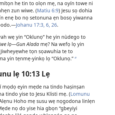
 mítọn he tin to olọn mẹ, na oyín towe ni
nhẹn zun wiwe. (
Matiu 6:9
) Jesu sọ dohia
yín enẹ bo nọ setonuna ẹn bosọ yiwanna
opodo.—
Johanu 17:3,
6,
26
.
ah wẹ yin “Oklunọ” he yin nùdego to
iwe lọ—Gun Alada
mẹ? Na wefọ lọ yin
ọ Jiwheyẹwhe tọn sọawuhia te to
a yin tẹnmẹ-yinkọ lọ “Oklunọ.”
b
nu lẹ 10:13 Lẹ
 mọdọ eyin mẹde na tindo haṣinṣan
tindo yise to Jesu Klisti mẹ. (
Lomunu
n Alẹnu Hoho mẹ susu wẹ nọgodona linlẹn
 Mẹde nọ do yise hia gbọn “gbeyiyi