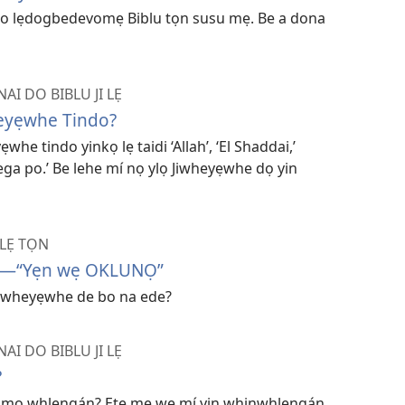
to lẹdogbedevomẹ Biblu tọn susu mẹ. Be a dona
I DO BIBLU JI LẸ
eyẹwhe Tindo?
he tindo yinkọ lẹ taidi ‘Allah’, ‘El Shaddai,’
mega po.’ Be lehe mí nọ ylọ Jiwheyẹwhe dọ yin
LẸ TỌN
ọn—“Yẹn wẹ OKLUNỌ”
Jiwheyẹwhe de bo na ede?
I DO BIBLU JI LẸ
?
 mọ whlẹngán? Etẹ mẹ wẹ mí yin whinwhlẹngán