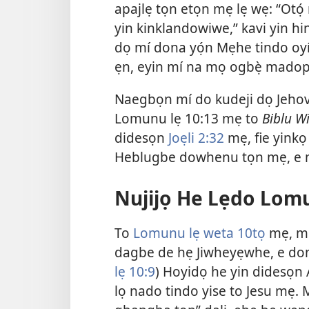
apajlẹ tọn etọn mẹ lẹ wẹ: “Otọ́
yin kinklandowiwe,” kavi yin hi
dọ mí dona yọ́n Mẹhe tindo o
ẹn, eyin mí na mọ ogbẹ̀ mad
Naegbọn mí do kudeji dọ Jehov
Lomunu lẹ 10:13 mẹ to
Biblu W
didesọn
Joẹli 2:32
mẹ, fie yink
Heblugbe dowhenu tọn mẹ, e m
Nujijọ He Lẹdo Lomu
To
Lomunu lẹ weta 10tọ
mẹ, mí
dagbe de hẹ Jiwheyẹwhe, e dona 
lẹ 10:9
) Hoyidọ he yin didesọ
lọ nado tindo yise to Jesu mẹ.