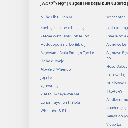
®
JW.ORG
/ NỌTẸN SỌGBE HẸ OSẸ́N KUNNUDETỌ 
Nuhe Biblu Plọn Mí
Wesẹdotẹn
Kanbiọ Sinai Do Biblu Ji Lẹ
Biblu to Intẹn
Zẹẹmẹ Wefọ Biblu Tọn lẹ Tọn
Owe lẹ po Al
Hodọdopọ Sinai Do Biblu Ji
Alọnuwe Lẹ
Azọ́nwanu Biblu Pinplọn Tọn Lẹ
Alọnuwe Pẹv
po
Jijọho & Ayajẹ
Hosọ Debọd
Alọwle & Whẹndo
Linlinwe Lẹ
Jọja Lẹ
Nuplọnwe Op
Yọpọvu Lẹ
Tito-to-Whin
Yise to Jiwheyẹwhe Mẹ
Alọdlẹndonu
Lẹnunnuyọnẹn & Biblu
Anademẹ lẹ
Whenuho & Biblu
Televiziọn J
Video Lẹ