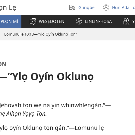
̣n Lẹ
Gungbe
Hùn Adà T
De
(open
ogbè
new
 PLỌN MÍ
WESẸDOTẸN
LINLIN-HỌSA
Y
dopo
windo
Lomunu lẹ 10:13—“Ylọ Oyín Oklunọ Tọn”
ỌN
—“Ylọ Oyín Oklunọ
Jehovah tọn wẹ na yin whinwhlẹngán.”—
ẹ Aihọn Yọyọ Tọn.
ylọ oyín Oklunọ tọn gán.”—Lomunu lẹ