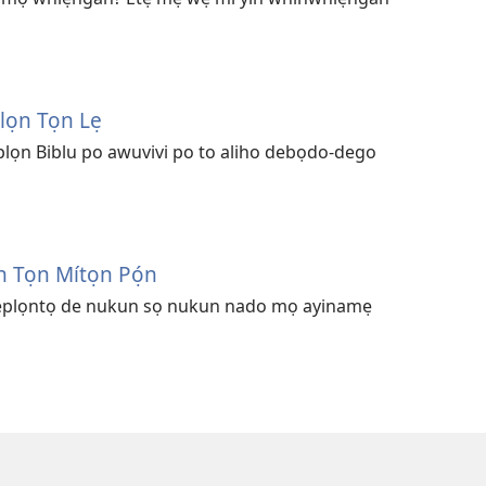
lọn Tọn Lẹ
lọn Biblu po awuvivi po to aliho debọdo-dego
ọn Tọn Mítọn Pọ́n
ẹplọntọ de nukun sọ nukun nado mọ ayinamẹ