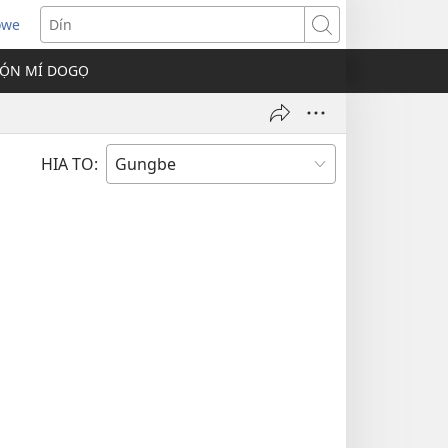
owe
s
Dín
Ọ́N MÍ DOGỌ
w)
HIA TO: