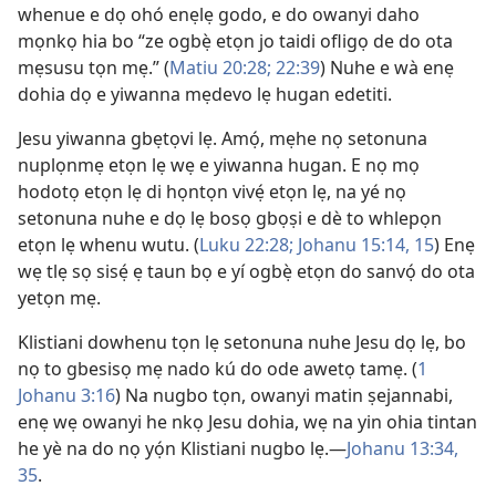
whenue e dọ ohó enẹlẹ godo, e do owanyi daho
mọnkọ hia bo “ze ogbẹ̀ etọn jo taidi ofligọ de do ota
mẹsusu tọn mẹ.” (
Matiu 20:28;
22:39
) Nuhe e wà enẹ
dohia dọ e yiwanna mẹdevo lẹ hugan edetiti.
Jesu yiwanna gbẹtọvi lẹ. Amọ́, mẹhe nọ setonuna
nuplọnmẹ etọn lẹ wẹ e yiwanna hugan. E nọ mọ
hodotọ etọn lẹ di họntọn vivẹ́ etọn lẹ, na yé nọ
setonuna nuhe e dọ lẹ bosọ gbọṣi e dè to whlepọn
etọn lẹ whenu wutu. (
Luku 22:28;
Johanu 15:14, 15
) Enẹ
wẹ tlẹ sọ sisẹ́ ẹ taun bọ e yí ogbẹ̀ etọn do sanvọ́ do ota
yetọn mẹ.
Klistiani dowhenu tọn lẹ setonuna nuhe Jesu dọ lẹ, bo
nọ to gbesisọ mẹ nado kú do ode awetọ tamẹ. (
1
Johanu 3:16
) Na nugbo tọn, owanyi matin ṣejannabi,
enẹ wẹ owanyi he nkọ Jesu dohia, wẹ na yin ohia tintan
he yè na do nọ yọ́n Klistiani nugbo lẹ.—
Johanu 13:34,
35
.