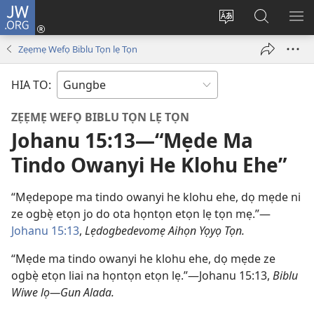
JW.ORG
Hùn
Adà
Diọ
Dín
HÙ
Towe
ogbè
to
HO
Zẹẹmẹ Wefọ Biblu Tọn lẹ Tọn
(opens
nọtẹn
JW.ORG
LỌ
new
lọ
Ji
LẸ
HIA TO:
window)
tọn
ZẸẸMẸ WEFỌ BIBLU TỌN LẸ TỌN
Johanu 15:13—“Mẹde Ma
Tindo Owanyi He Klohu Ehe”
“Mẹdepope ma tindo owanyi he klohu ehe, dọ mẹde ni
ze ogbẹ̀ etọn jo do ota họntọn etọn lẹ tọn mẹ.”—
Johanu 15:13
,
Lẹdogbedevomẹ Aihọn Yọyọ Tọn.
“Mẹde ma tindo owanyi he klohu ehe, dọ mẹde ze
ogbẹ̀ etọn liai na họntọn etọn lẹ.”—Johanu 15:13,
Biblu
Wiwe lọ—Gun Alada.