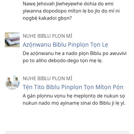
Nawẹ Jehovah Jiwheyẹwhe dohia dọ emi
yiwanna dopodopo mítọn lẹ bo jlo dọ mí ni
nọgbẹ̀ kakadoi gbọn?
NUHE BIBLU PLỌN MÍ
Azọ́nwanu Biblu Pinplọn Tọn Lẹ
De azọ́nwanu he a nado plọn Biblu po awuvivi
po to aliho debọdo-dego tọn mẹ lẹ.
NUHE BIBLU PLỌN MÍ
Tẹ́n Tito Biblu Pinplọn Tọn Mítọn Pọ́n
A gán plọnnu vọnu hẹ mẹplọntọ de nukun sọ
nukun nado mọ ayinamẹ sinai do Biblu ji lẹ yí.