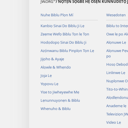
JW.ORG
/ NỌTẸN SỌGBE HẸ OSẸ́N KUNNUDETỌ 
Nuhe Biblu Plọn Mí
Wesẹdotẹn
Kanbiọ Sinai Do Biblu Ji Lẹ
Biblu to Intẹn
Zẹẹmẹ Wefọ Biblu Tọn lẹ Tọn
Owe lẹ po Al
Hodọdopọ Sinai Do Biblu Ji
Alọnuwe Lẹ
Azọ́nwanu Biblu Pinplọn Tọn Lẹ
Alọnuwe Pẹv
po
Jijọho & Ayajẹ
Hosọ Debọd
Alọwle & Whẹndo
Linlinwe Lẹ
Jọja Lẹ
Nuplọnwe Op
Yọpọvu Lẹ
Tito-to-Whin
Yise to Jiwheyẹwhe Mẹ
Alọdlẹndonu
Lẹnunnuyọnẹn & Biblu
Anademẹ lẹ
Whenuho & Biblu
Televiziọn J
Video Lẹ