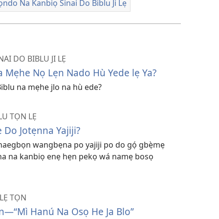
ọndo Na Kanbiọ Sinai Do Biblu Ji Lẹ
̣
I DO BIBLU JI LẸ
a Mẹhe Nọ Lẹn Nado Hù Yede lẹ Ya?
blu na mẹhe jlo na hù ede?
 TỌN LẸ
Do Jotẹnna Yajiji?
aegbọn wangbẹna po yajiji po do gọ́ gbẹ̀mẹ
na na kanbiọ enẹ hẹn pekọ wá namẹ bosọ
LẸ TỌN
n—“Mì Hanú Na Osọ He Ja Blo”