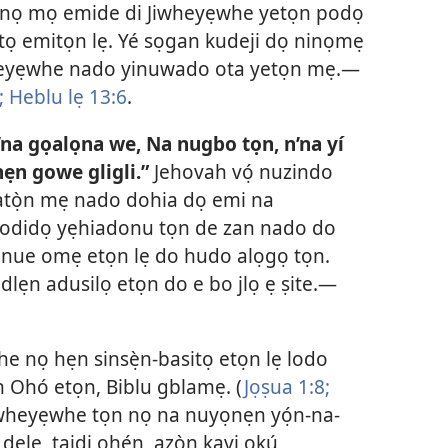
ẹ́ nọ mọ emide di Jiwheyẹwhe yetọn podọ
sitọ emitọn lẹ. Yé sọgan kudeji dọ ninọmẹ
heyẹwhe nado yinuwado ota yetọn mẹ.—
;
Heblu lẹ 13:6
.
na gọalọna we, Na nugbo tọn, n’na yí
ẹn gowe gligli.”
Jehovah vọ́ nuzindo
o atọ̀n mẹ nado dohia dọ emi na
odidọ yẹhiadonu tọn de zan nado do
enue omẹ etọn lẹ do hudo alọgọ tọn.
dlẹn adusilọ etọn do e bo jlọ ẹ ṣite.—
e nọ hẹn sinsẹ̀n-basitọ etọn lẹ lodo
 Ohó etọn, Biblu gblamẹ. (
Jọṣua 1:8;
Jiwheyẹwhe tọn nọ na nuyọnẹn yọ́n-na-
lẹ, taidi ohẹ́n, azọ̀n kavi okú