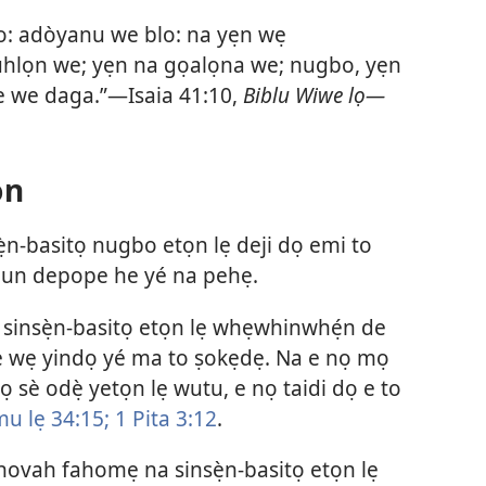
 po: adòyanu we blo: na yẹn wẹ
uhlọn we; yẹn na gọalọna we; nugbo, yẹn
ze we daga.”—Isaia 41:10,
Biblu Wiwe lọ—
ọn
n-basitọ nugbo etọn lẹ deji dọ emi to
n depope he yé na pehẹ.
sinsẹ̀n-basitọ etọn lẹ whẹwhinwhẹ́n de
wẹ yindọ yé ma to ṣokẹdẹ. Na e nọ mọ
 sè odẹ̀ yetọn lẹ wutu, e nọ taidi dọ e to
mu lẹ 34:15;
1 Pita 3:12
.
hovah fahomẹ na sinsẹ̀n-basitọ etọn lẹ