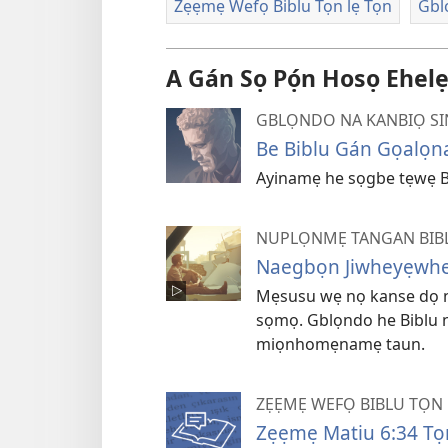
Zẹẹmẹ Wefọ Biblu Tọn lẹ Tọn
Gbl
A Gán Sọ Pọ́n Hosọ Ehele
GBLỌNDO NA KANBIỌ SINA
Be Biblu Gán Gọalọn
Ayinamẹ he sọgbe tẹwẹ Bi
NUPLỌNMẸ TANGAN BIBLU
Naegbọn Jiwheyẹwhe 
Mẹsusu wẹ nọ kanse dọ n
sọmọ. Gblọndo he Biblu 
miọnhomẹnamẹ taun.
ZẸẸMẸ WEFỌ BIBLU TỌN 
Zẹẹmẹ Matiu 6:34 Tọ