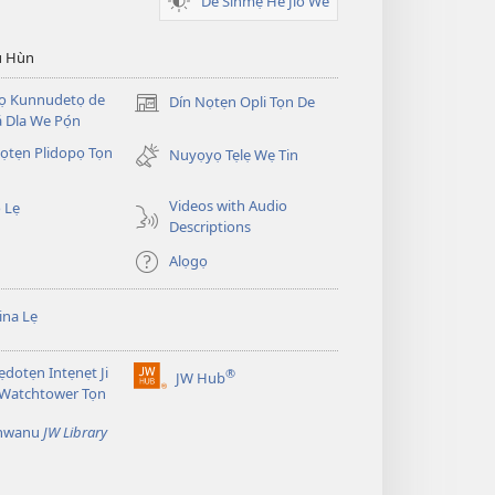
De Sinmẹ He Jlo We
u Hùn
Dọ Kunnudetọ de
Dín Nọtẹn Opli Tọn De
(opens
 Dla We Pọ́n
new
̣tẹn Plidopọ Tọn
window)
Nuyọyọ Tẹlẹ Wẹ Tin
Videos with Audio
 Lẹ
Descriptions
Alọgọ
na Lẹ
dotẹn Intẹnẹt Ji
®
JW Hub
(opens
 Watchtower Tọn
new
window)
̣nwanu
JW Library