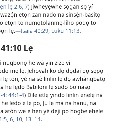
 lẹ 2:6, 7
) Jiwheyẹwhe sọgan sọ yí
wazọ́n etọn zan nado na sinsẹ̀n-basitọ
do etọn to numọtolanmẹ-liho podọ to
ọn lẹ.—
Isaia 40:29;
Luku 11:13
.
 41:10 Lẹ
 nugbonọ he wá yin zize yì
odo mẹ lẹ. Jehovah ko dọ dọdai dọ sẹpọ
lẹ tọn, yè na sè linlin lẹ dọ awhàngbatọ
a he lẹdo Babilọni lẹ sudo bo nasọ
-4;
44:1-4
) Dile etlẹ yindọ linlin enẹlẹ na
e lẹdo e lẹ po, Ju lẹ ma na hanú, na
la atọ̀n wẹ e hẹn yé deji po hogbe ehelẹ
1:5, 6,
10,
13, 14
.