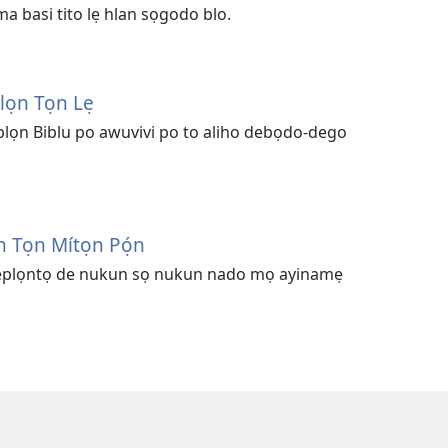
ma basi tito lẹ hlan sọgodo blo.
lọn Tọn Lẹ
lọn Biblu po awuvivi po to aliho debọdo-dego
ọn Tọn Mítọn Pọ́n
ẹplọntọ de nukun sọ nukun nado mọ ayinamẹ