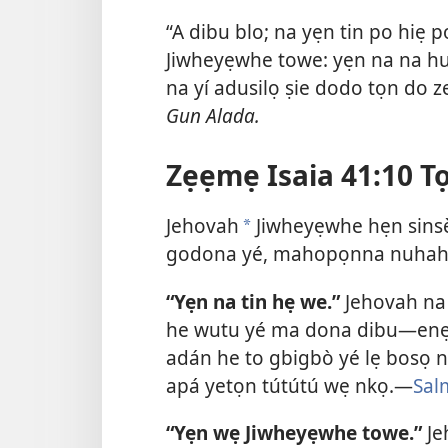
“A dibu blo; na yẹn tin po hiẹ
Jiwheyẹwhe towe: yẹn na na h
na yí adusilọ ṣie dodo tọn do 
Gun Alada.
Zẹẹmẹ Isaia 41:10 T
Jehovah
Jiwheyẹwhe hẹn sinsẹ̀
a
godona yé, mahopọnna nuhahu
“Yẹn na tin hẹ we.”
Jehovah na 
he wutu yé ma dona dibu—enẹ 
adán he to gbigbò yé lẹ bosọ nọ
apá yetọn tútútú wẹ nkọ.—
Sal
“Yẹn wẹ Jiwheyẹwhe towe.”
Je