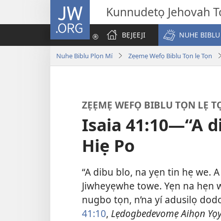
JW.ORG
Kunnudetọ Jehovah To
BẸJẸEJI
NUHE BIBLU
Nuhe Biblu Plọn Mí
Zẹẹmẹ Wefọ Biblu Tọn lẹ Tọn
ZẸẸMẸ WEFỌ BIBLU TỌN LẸ T
Isaia 41:10—“A d
Hiẹ Po
“A dibu blo, na yẹn tin hẹ we.
Jiwheyẹwhe towe. Yẹn na hẹn 
nugbo tọn, n’na yí adusilọ dod
41:10
,
Lẹdogbedevomẹ Aihọn Yọy