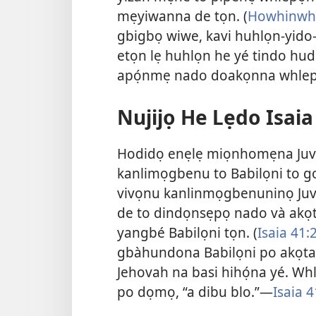
mẹyiwanna de tọn. (
Howhinwhẹn
gbigbọ wiwe, kavi huhlọn-yido-
etọn lẹ huhlọn he yé tindo hu
apọ́nmẹ nado doakọnna whlep
Nujijọ He Lẹdo Isaia
Hodidọ enẹlẹ miọnhomẹna Juvi
kanlimọgbenu to Babilọni to g
vivọnu kanlinmọgbenuninọ Juvi 
de to dindọnsẹpọ nado và akọt
yangbé Babilọni tọn. (
Isaia 41:2
gbàhundona Babilọni po akọta h
Jehovah na basi hihọ́na yé. Wh
po dọmọ, “a dibu blo.”—
Isaia 4