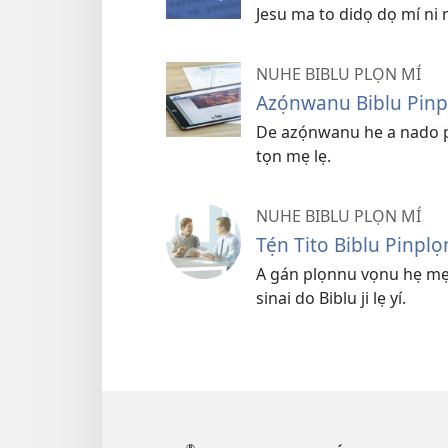
Jesu ma to didọ dọ mí ni 
NUHE BIBLU PLỌN MÍ
Azọ́nwanu Biblu Pinp
De azọ́nwanu he a nado p
tọn mẹ lẹ.
NUHE BIBLU PLỌN MÍ
Tẹ́n Tito Biblu Pinpl
A gán plọnnu vọnu hẹ m
sinai do Biblu ji lẹ yí.
®