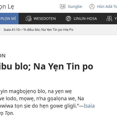
̣n Lẹ
Gungbe
Hùn Adà T
De
(open
ogbè
new
 PLỌN MÍ
WESẸDOTẸN
LINLIN-HỌSA
Y
dopo
windo
Isaia 41:10—“A dibu blo; Na Yẹn Tin po Hiẹ Po
ỌN
ibu blo; Na Yẹn Tin po
 A yin magbọjẹnọ blo, na yẹn wẹ
we lodo, mọwẹ, n’na gọalọna we, Na
owiwa tọn ṣie do hẹn gowe gligli.”—
Isaia
ọ Tọn.