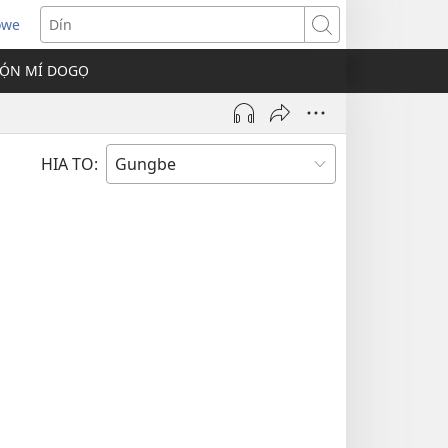
owe
s
Dín
Ọ́N MÍ DOGỌ
w)
HIA TO: