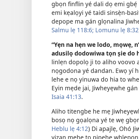
gbọn finflin yé dali dọ emi gb
emi kẹalọyi yé taidi sinsẹ̀n-ba
depope ma gán glọnalina Jiw
Salmu lẹ 118:6;
Lomunu lẹ 8:32
“Yẹn na hẹn we lodo, mọwẹ, n’
adusilọ dodowiwa tọn ṣie do h
linlẹn dopolọ ji to aliho voov
nọgodona yé dandan. Ewọ yí h
lehe e nọ yinuwa do hia to wh
Eyin mẹde jai, Jiwheyẹwhe gán 
Isaia 41:13
.
Aliho titengbe he mẹ Jiwheyẹwh
bosọ nọ gọalọna yé te wẹ gbọn
Heblu lẹ 4:12
) Di apajlẹ, Ohó 
yizan mẹhe to pipehẹ whlepọn de