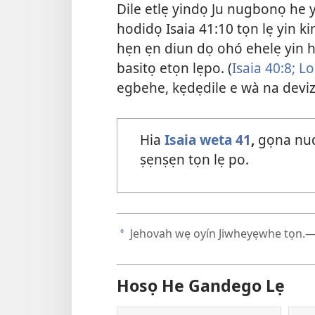
Dile etlẹ yindọ Ju nugbonọ he 
hodidọ Isaia 41:10 tọn lẹ yin 
hẹn ẹn diun dọ ohó ehelẹ yin 
basitọ etọn lẹpo. (
Isaia 40:8;
Lo
egbehe, kẹdẹdile e wà na devi
Hia
Isaia weta 41
,
gọna nud
ṣẹnṣẹn tọn lẹ po.
Jehovah wẹ oyín Jiwheyẹwhe tọn.
a
Hosọ He Gandego Lẹ