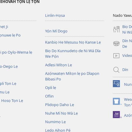
JEHOVAH TỌN LẸ TỌN
Linlin-Họsa
Nado Yaw
ẹt Ji
Biọ 
Yọ́n Mí Dogọ
Ni Wá
ọnuwe lẹ Po
Dín No
Kanbiọ He Mẹsusu Nọ Kanse Lẹ
(opens
De
Biọ Dọ Kunnudetọ de Ni Wá Dla
new
i po Oylọ-Wema lẹ
Video
We Pọ́n
window)
Adlẹsi Mítọn Lẹ
o-Dego Lẹ
Dín
Azọ́nwatẹn Mítọn lẹ po Dlapọn
Bibasi Po
li Tọn Lẹ
Nuni
(opens
Opli lẹ
nu Lẹ
new
Oflin
window)
Wesẹ
 Hosọ Tọn Lẹ
Plidopọ Daho Lẹ
(opens
Tọn
new
Nuhe Mí Nọ Wà Lẹ
Azó
window)
W
Numimọ Lẹ
Lẹdo Aihọn Pé