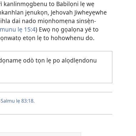
yì kanlinmọgbenu to Babilọni lẹ wẹ
kinkanhlan jẹnukọn, Jehovah Jiwheyẹwhe
hihla dai nado miọnhomẹna sinsẹ̀n-
munu lẹ 15:4
) Ewọ nọ gọalọna yé to
zọnwatọ etọn lẹ to hohowhenu do.
ọnamẹ odò tọn lẹ po alọdlẹndonu
—
Salmu lẹ 83:18
.