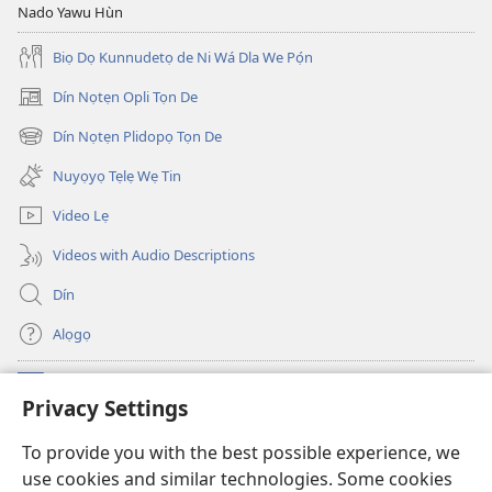
Nado Yawu Hùn
Biọ Dọ Kunnudetọ de Ni Wá Dla We Pọ́n
Dín Nọtẹn Opli Tọn De
(opens
new
Dín Nọtẹn Plidopọ Tọn De
(opens
window)
new
Nuyọyọ Tẹlẹ Wẹ Tin
window)
Video Lẹ
Videos with Audio Descriptions
Dín
Alọgọ
Nunina Lẹ
(opens
Privacy Settings
new
window)
Wesẹdotẹn Intẹnẹt Ji Tọn Watchtower Tọn
To provide you with the best possible experience, we
(opens
use cookies and similar technologies. Some cookies
new