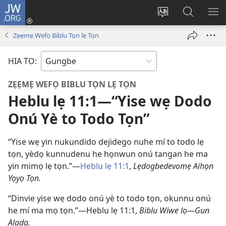
JW.ORG
Hùn
Adà
Diọ
Dín
HÙ
Towe
ogbè
to
HO
Zẹẹmẹ Wefọ Biblu Tọn lẹ Tọn
(opens
nọtẹn
JW.ORG
LỌ
new
lọ
Ji
LẸ
HIA TO:
window)
tọn
ZẸẸMẸ WEFỌ BIBLU TỌN LẸ TỌN
Heblu lẹ 11:1—“Yise wẹ Dodo
Onú Yè to Todo Tọn”
“Yise wẹ yin nukundido dejidego nuhe mí to todo lẹ
tọn, yèdọ kunnudenu he họnwun onú tangan he ma
yin mimọ lẹ tọn.”—
Heblu lẹ 11:1
,
Lẹdogbedevomẹ Aihọn
Yọyọ Tọn.
“
Dinvie yise wẹ dodo onú yè to todo tọn, okunnu onú
he mí ma mọ tọn.”—Heblu lẹ 11:1,
Biblu Wiwe lọ—Gun
Alada.