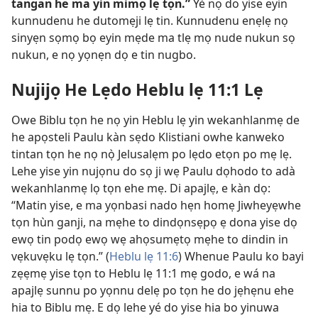
tangan he ma yin mimọ lẹ tọn.”
Yè nọ do yise eyin
kunnudenu he dutomẹji lẹ tin. Kunnudenu enẹlẹ nọ
sinyẹn sọmọ bọ eyin mẹde ma tlẹ mọ nude nukun sọ
nukun, e nọ yọnẹn dọ e tin nugbo.
Nujijọ He Lẹdo Heblu lẹ 11:1 Lẹ
Owe Biblu tọn he nọ yin Heblu lẹ yin wekanhlanmẹ de
he apọsteli Paulu kàn sẹdo Klistiani owhe kanweko
tintan tọn he nọ nọ̀ Jelusalẹm po lẹdo etọn po mẹ lẹ.
Lehe yise yin nujọnu do sọ ji wẹ Paulu dọhodo to adà
wekanhlanmẹ lọ tọn ehe mẹ. Di apajlẹ, e kàn dọ:
“Matin yise, e ma yọnbasi nado hẹn homẹ Jiwheyẹwhe
tọn hùn ganji, na mẹhe to dindọnsẹpọ ẹ dona yise dọ
ewọ tin podọ ewọ wẹ ahọsumẹtọ mẹhe to dindin in
vẹkuvẹku lẹ tọn.” (
Heblu lẹ 11:6
) Whenue Paulu ko bayi
zẹẹmẹ yise tọn to Heblu lẹ 11:1 mẹ godo, e wá na
apajlẹ sunnu po yọnnu delẹ po tọn he do jẹhẹnu ehe
hia to Biblu mẹ. E dọ lehe yé do yise hia bo yinuwa