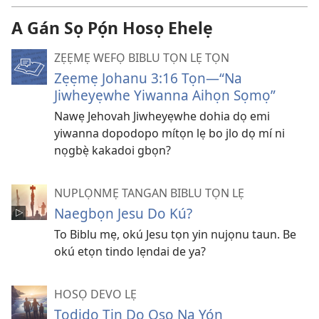
A Gán Sọ Pọ́n Hosọ Ehelẹ
ZẸẸMẸ WEFỌ BIBLU TỌN LẸ TỌN
Zẹẹmẹ Johanu 3:16 Tọn—“Na
Jiwheyẹwhe Yiwanna Aihọn Sọmọ”
Nawẹ Jehovah Jiwheyẹwhe dohia dọ emi
yiwanna dopodopo mítọn lẹ bo jlo dọ mí ni
nọgbẹ̀ kakadoi gbọn?
NUPLỌNMẸ TANGAN BIBLU TỌN LẸ
Naegbọn Jesu Do Kú?
To Biblu mẹ, okú Jesu tọn yin nujọnu taun. Be
okú etọn tindo lẹndai de ya?
HOSỌ DEVO LẸ
Todido Tin Dọ Osọ Na Yọ́n