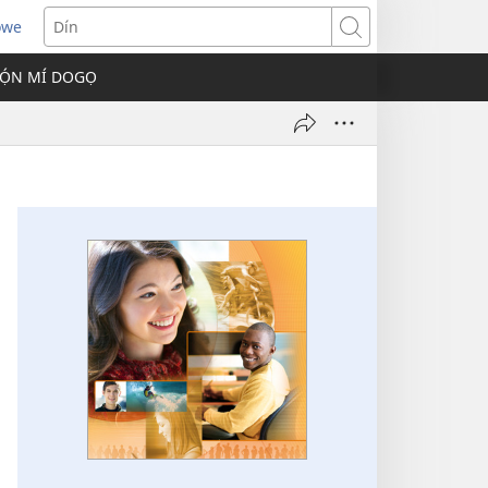
owe
s
Dín
Ọ́N MÍ DOGỌ
w)