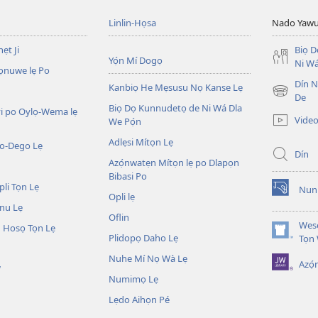
Linlin-Họsa
Nado Yaw
ẹt Ji
Biọ 
Yọ́n Mí Dogọ
Ni Wá
ọnuwe lẹ Po
Dín No
Kanbiọ He Mẹsusu Nọ Kanse Lẹ
(opens
De
Biọ Dọ Kunnudetọ de Ni Wá Dla
new
i po Oylọ-Wema lẹ
Video
We Pọ́n
window)
Adlẹsi Mítọn Lẹ
o-Dego Lẹ
Dín
Azọ́nwatẹn Mítọn lẹ po Dlapọn
Bibasi Po
li Tọn Lẹ
Nuni
(opens
Opli lẹ
nu Lẹ
new
Oflin
window)
Wesẹ
 Hosọ Tọn Lẹ
Plidopọ Daho Lẹ
(opens
Tọn
new
Nuhe Mí Nọ Wà Lẹ
Azó
window)
W
Numimọ Lẹ
Lẹdo Aihọn Pé