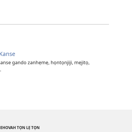
̣
 Kanse
kanse gando zanhẹmẹ, họntọnjiji, mẹjitọ,
.
JEHOVAH TỌN LẸ TỌN