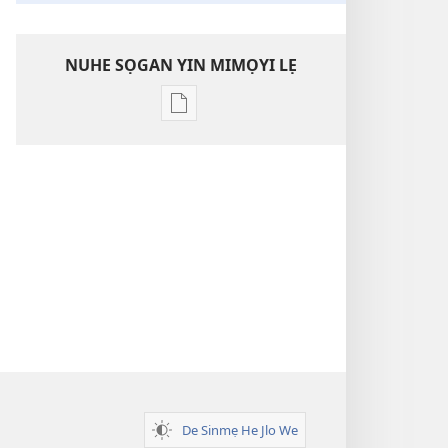
NUHE SỌGAN YIN MIMỌYI LẸ
Lehe
owe
lẹ
sọgan
yin
mimọyi
gbọn
Les
jeunes
s’interrogent
—
Réponses
pratiques,
Bladopọ
De Sinmẹ He Jlo We