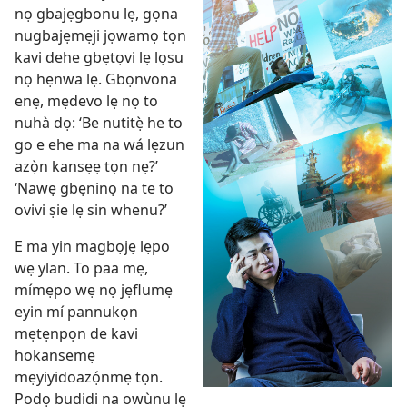
nọ gbajẹgbonu lẹ, gọna
nugbajẹmẹji jọwamọ tọn
kavi dehe gbẹtọvi lẹ lọsu
nọ hẹnwa lẹ. Gbọnvona
enẹ, mẹdevo lẹ nọ to
nuhà dọ: ‘Be nutitẹ̀ he to
go e ehe ma na wá lẹzun
azọ̀n kansẹẹ tọn nẹ?’
‘Nawẹ gbẹninọ na te to
ovivi ṣie lẹ sin whenu?’
E ma yin magbọjẹ lẹpo
wẹ ylan. To paa mẹ,
mímẹpo wẹ nọ jẹflumẹ
eyin mí pannukọn
mẹtẹnpọn de kavi
hokansemẹ
mẹyiyidoazọ́nmẹ tọn.
Podọ budidi na owùnu lẹ