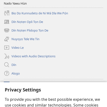
Magbọjẹ
Nado Yawu Hùn
Do
Biọ Dọ Kunnudetọ de Ni Wá Dla We Pọ́n
Dín Nọtẹn Opli Tọn De
(opens
new
Dín Nọtẹn Plidopọ Tọn De
(opens
window)
new
Nuyọyọ Tẹlẹ Wẹ Tin
window)
Video Lẹ
Videos with Audio Descriptions
Dín
Alọgọ
Nunina Lẹ
(opens
Privacy Settings
new
window)
Wesẹdotẹn Intẹnẹt Ji Tọn Watchtower Tọn
To provide you with the best possible experience, we
(opens
use cookies and similar technologies. Some cookies
new