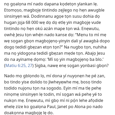
nọ gọalọna mí nado dapana kọdetọn ylankan lẹ.
Etomọṣo, magbọjẹ tintindo zẹjlẹgo nọ hẹn awugble
sinsinyẹn wá. Dodinnanu agọe tọn susu dohia dọ
hugan jọja 68 000 wẹ dọ dọ etlẹ yin magbọjẹ vude
tintindo nọ hẹn okú azán mape tọn wá. Enẹwutu,
owhẹ̀ Jesu tọn whẹ́n nado kanse dọ: “Mẹnu to mì mẹ
wẹ sọgan gbọn magbọjẹnọ-yinyin dali yí awagbà dopo
dogọ tedidi gbẹzan etọn tọn?” Na nugbo tọn, nuhiha
ma nọ yidogọna tedidi gbẹzan mẹde tọn. Abajọ Jesu
do na ayinamẹ dọmọ: ‘Mì sọ yin magbọjẹnọ ba blo.’
(
Matiu 6:25,
27
) Ṣigba, nawẹ enẹ sọgan yọnbasi gbọn?
Nado mọ gblọndo lọ, mí dona yí nuyọnẹn he pé zan,
bo tindo yise dolido to Jiwheyẹwhe mẹ, bosọ tindo
todido nujọnu tọn na sọgodo. Eyin mí ma tlẹ pehẹ
ninọmẹ sinsinyẹn lẹ todin, mí sọgan wá pehẹ yé to
nukọn mẹ. Enẹwutu, mì gbọ mí ni pọ́n lehe afọdide
ehelẹ zize ko gọalọna Paul, Janet po Alona po nado
doakọnna magbọjẹ lẹ do.