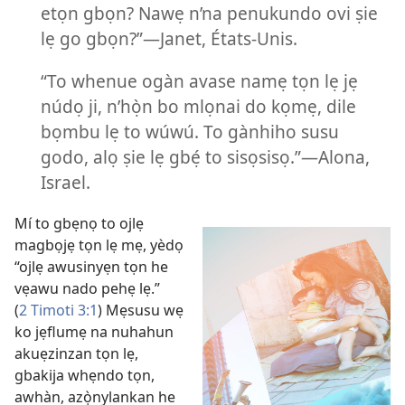
etọn gbọn? Nawẹ n’na penukundo ovi ṣie
lẹ go gbọn?”
—Janet, États-Unis.
“To whenue ogàn avase namẹ tọn lẹ jẹ
núdọ ji, n’họ̀n bo mlọnai do kọmẹ, dile
bọmbu lẹ to wúwú. To gànhiho susu
godo, alọ ṣie lẹ gbẹ́ to sisọsisọ.”
—Alona,
Israel.
Mí to gbẹnọ to ojlẹ
magbọjẹ tọn lẹ mẹ, yèdọ
“ojlẹ awusinyẹn tọn he
vẹawu nado pehẹ lẹ.”
(
2 Timoti 3:1
) Mẹsusu wẹ
ko jẹflumẹ na nuhahun
akuẹzinzan tọn lẹ,
gbakija whẹndo tọn,
awhàn, azọ̀nylankan he