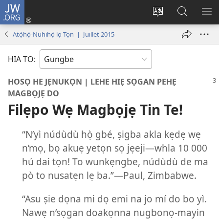
JW.ORG
Hùn
Adà
Diọ
Dín
HÙ
Towe
ogbè
to
HO
Atọ̀họ̀-Nuhihọ́ lọ Tọn | Juillet 2015
(opens
nọtẹn
JW.ORG
LỌ
new
lọ
Ji
LẸ
HIA TO:
window)
tọn
HOSỌ HE JẸNUKỌN | LEHE HIẸ SỌGAN PEHẸ
MAGBỌJẸ DO
Filẹpo Wẹ Magbọjẹ Tin Te!
“N’yì núdùdù họ̀ gbé, ṣigba akla kẹdẹ wẹ
n’mọ, bọ akuẹ yetọn sọ jẹeji
—whla 10 000
hú dai tọn! To wunkẹngbe, núdùdù de ma
pò to nusatẹn lẹ ba.”
—Paul, Zimbabwe.
“Asu ṣie dọna mi dọ emi na jo mí do bo yì.
Nawẹ n’sọgan doakọnna nugbonọ-mayin