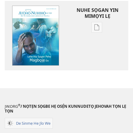
NUHE SỌGAN YIN
MIMỌYI LẸ
Lehe
owe
lẹ
sọgan
yin
mimọyi
gbọn
ATỌ̀HỌ̀-
NUHIHỌ́
LỌ
TỌN
®
JW.ORG
/ NỌTẸN SỌGBE HẸ OSẸ́N KUNNUDETỌ JEHOVAH TỌN LẸ
Lehe
TỌN
Hiẹ
Sọgan
De Sinmẹ He Jlo We
Pehẹ