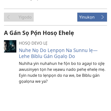
Yigodo
Yinukọn
A Gán Sọ Pọ́n Hosọ Ehelẹ
HOSỌ DEVO LẸ
Nuhe Nọ Do Lẹnpọn Na Sunnu lẹ—
Lehe Biblu Gán Gọalọ Do
Nuhiha yin nuhahun he fọ́n bo to agayi to ojlẹ
awusinyẹn tọn he vẹawu nado pehẹ ehelẹ mẹ.
Eyin nude to lẹnpọn do na we, be Biblu gán
gọalọna we ya?