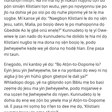
húhúhọ̀n mítọn. Na mí ma nọ yí nukun nujọnu tọn do
pọ́n sinsẹ̀n Klistiani tọn wutu, yẹn po nọviyọnnu ṣie po
jlo na dohia yé po sisi po dọ nuhe plọnmẹ yé te lẹ ma
sọgbe. Mí kanse yé dọ: “Naegbọn Klistiani lẹ do nọ sẹ̀n
Jesu, satin, Malia, po boṣiọ devo lẹ po mahopọnna dọ
Gbedide Ao lẹ gbẹ́ onú enẹlẹ?” Kunnudetọ lọ lẹ yí Owe-
wiwe lẹ zan nado do kunnudenu he dolido lẹ hia mí dọ
Klistiani nugbo lẹ ma dona nọ sẹ̀n boṣiọ lẹ, podọ
Jiwheyẹwhe kẹdẹ wẹ yé dona nọ hodẹ̀ hlan. Enẹ paṣa
mi taun.
Enẹgodo, mí kanbiọ yé dọ: “Bọ Atọ̀n-to-Dopomẹ lo?
Eyin Jesu yin Jiwheyẹwhe, be e na yọnbasi dọ ewọ ni nọ
aigba ji bo yin hùhù gbọn gbẹtọvi lẹ dali ya?”
Whladopo dogọ, yé na gblọndo sọn Biblu mẹ bo basi
zẹẹmẹ dọ Jesu ma yin Jiwheyẹwhe, podọ mọjanwẹ e
ma sọzẹn hẹ Jiwheyẹwhe do niyẹn. Kunnudetọ lọ lẹ
dohia dọ enẹ wẹ zọ́n bọ yewlẹ ma yí Atọ̀n-to-Dopomẹ
sè. E paṣa mi sọmọ bọ n’lẹn to dee mẹ dọ, ‘Klistiani