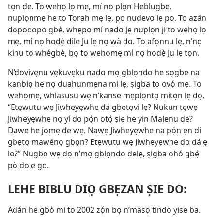
tọn de. To wehọ lọ mẹ, mí nọ plọn Heblugbe,
nuplọnmẹ he to Torah mẹ lẹ, po nudevo lẹ po. To azán
dopodopo gbè, whẹpo mí nado jẹ nuplọn ji to wehọ lọ
mẹ, mí nọ hodẹ̀ dile Ju lẹ nọ wà do. To afọnnu lẹ, n’nọ
kinu to whégbè, bọ to wehọmẹ mí nọ hodẹ̀ Ju lẹ tọn.
N’dovivẹnu vẹkuvẹku nado mọ gblọndo he sọgbe na
kanbiọ he nọ duahunmẹna mi lẹ, ṣigba to ovọ́ mẹ. To
wehọmẹ, whlasusu wẹ n’kanse mẹplọntọ mítọn lẹ dọ,
“Etẹwutu wẹ Jiwheyẹwhe dá gbẹtọvi lẹ? Nukun tẹwẹ
Jiwheyẹwhe nọ yí do pọ́n otọ́ ṣie he yin Malenu de?
Dawe he jọmẹ de wẹ. Nawẹ Jiwheyẹwhe na pọ́n ẹn di
gbẹtọ mawénọ gbọn? Etẹwutu wẹ Jiwheyẹwhe do dá ẹ
lo?” Nugbo wẹ dọ n’mọ gblọndo delẹ, ṣigba ohó gbẹ́
pò do e go.
LEHE BIBLU DIỌ GBẸZAN ṢIE DO:
Adán he gbò mi to 2002 zọ́n bọ n’masọ tindo yise ba.