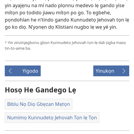
yin ayajẹnu na mí nado plọnnu mẹdevo lẹ gando yise
mítọn po todido jiawu mítọn po go. To egbehe,
pọndohlan he n’tindo gando Kunnudetọ Jehovah tọn lẹ
go ko diọ. N’yọnẹn dọ Klistiani nugbo lẹ wẹ yé yin.
^
Yin zinzinjẹgbonu gbọn Kunnudetọ Jehovah tọn lẹ dali ṣigba masọ
tin-to-aimẹ ba.
Yigodo
Yinukọn
Hosọ He Gandego Lẹ
Biblu Nọ Diọ Gbẹzan Mẹtọn
Numimọ Kunnudetọ Jehovah Tọn lẹ Tọn