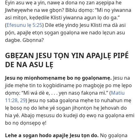
Eyin asu wẹ a yin, nawẹ a dona nọ zan aṣẹpipa he
Jiwheyẹwhe na we gbọn? Biblu dọmọ: “Mì nọ yiwanna
asi mìtọn, kẹdẹdile Klisti yiwanna agun lọ do ga.”
(
Efesunu lẹ 5:25
) Dile etlẹ yindọ Jesu Klisti ma dà asi
pọ́n, apajlẹ etọn sọgan gọalọna we nado lẹzun asu
dagbe. Gbọnna?
GBẸZAN JESU TỌN YIN APAJLẸ PIPÉ
DE NA ASU LẸ
Jesu nọ miọnhomẹnamẹ bo nọ gọalọnamẹ.
Jesu na
jide mẹhe tin to kọgbidinamẹ po magbọjẹ po mẹ lẹpo
dọmọ: “Mì wá dè e, . . . yẹn nasọ fakọna mì.” (
Matiu
11:28, 29
) Jesu nọ saba gọalọna mẹhe to nuhahun mẹ
lẹ bosọ nọ do lehe yé sọgan jihọntọn hẹ Jehovah do
hia yé. Abajọ mẹsusu do kudeji dọ ewọ na gọalọna emi
bo nọ dọnsẹpọ ẹ!
Lehe a sọgan hodo apajlẹ Jesu tọn do.
Nọ gọalọna