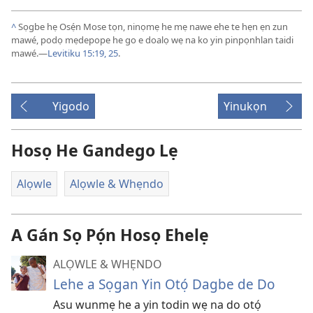
^
Sọgbe hẹ Osẹ́n Mose tọn, ninọmẹ he mẹ nawe ehe te hẹn ẹn zun
mawé, podọ mẹdepope he go e doalọ wẹ na ko yin pinpọnhlan taidi
mawé.—
Levitiku 15:19,
25
.
Yigodo
Yinukọn
Hosọ He Gandego Lẹ
Alọwle
Alọwle & Whẹndo
A Gán Sọ Pọ́n Hosọ Ehelẹ
ALỌWLE & WHẸNDO
Lehe a Sọgan Yin Otọ́ Dagbe de Do
Asu wunmẹ he a yin todin wẹ na do otọ́