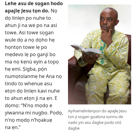
Lehe asu de sọgan hodo
apajlẹ Jesu tọn do.
Nọ
dọ linlẹn po nuhe to
ahun ji na we po na asi
towe. Asi towe sọgan
wule dọ a nọ dọho hẹ
họntọn towe lẹ po
mẹdevo lẹ po ganji bo
ma nọ kẹnù eyin a topọ
hẹ emi. Ṣigba, pọ́n
numọtolanmẹ he Ana nọ
tindo to whenue asu
etọn dọ linlẹn kavi nuhe
to ahun etọn ji na ẹn. E
dọmọ: “N’nọ mọdọ e
Ayihamẹlinlẹnpọn do apajlẹ Jesu
yiwanna mi nugbo. Podọ,
tọn ji sọgan gọalọna sunnu de
n’nọ mọdọ n’họakuẹ
nado yin asu dagbe podọ otọ́
na ẹn.”
dagbe