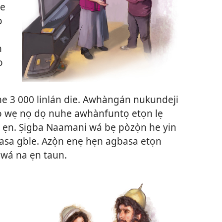
 e
o
n
o
he 3 000 linlán die. Awhàngán nukundeji
wọ wẹ nọ dọ nuhe awhànfuntọ etọn lẹ
ẹn. Ṣigba Naamani wá bẹ pòzọ̀n he yin
asa gble. Azọ̀n enẹ hẹn agbasa etọn
 wá na ẹn taun.