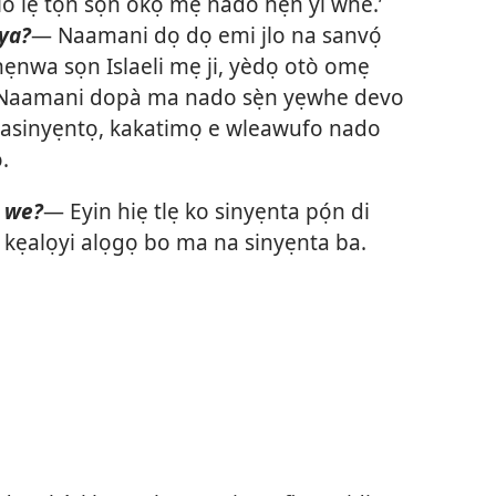
 lẹ tọn sọn okọ́ mẹ nado hẹn yì whé.’
 ya?
— Naamani dọ dọ emi jlo na sanvọ́
hẹnwa sọn Islaeli mẹ ji, yèdọ otò omẹ
 Naamani dopà ma nado sẹ̀n yẹwhe devo
tasinyẹntọ, kakatimọ e wleawufo nado
.
n we?
— Eyin hiẹ tlẹ ko sinyẹnta pọ́n di
 kẹalọyi alọgọ bo ma na sinyẹnta ba.