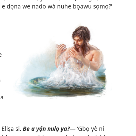
a e dọna we nado wà nuhe bọawu sọmọ?’
e
o
a
na
liṣa si.
Be a yọ́n nulọ ya?
— ‘Gbọ yè ni