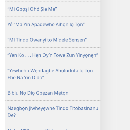
LỌ
“Mì Gbọṣi Ohó Ṣie Mẹ”
TỌN
Juillet
Yé “Ma Yin Apadewhe Aihọn lọ Tọn”
2012
“Mì Tindo Owanyi to Mìdelẹ Ṣẹnṣẹn”
“Yẹn Ko . . . Hẹn Oyín Towe Zun Yinyọnẹn”
“Yẹwheho Wẹndagbe Ahọluduta lọ Tọn
Ehe Na Yin Didọ”
Biblu Nọ Diọ Gbẹzan Mẹtọn
Naegbọn Jiwheyẹwhe Tindo Titobasinanu
De?