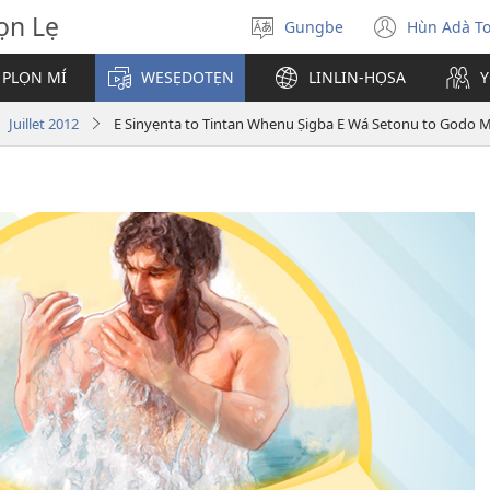
̣n Lẹ
Gungbe
Hùn Adà T
De
(open
ogbè
new
 PLỌN MÍ
WESẸDOTẸN
LINLIN-HỌSA
Y
dopo
windo
| Juillet 2012
E Sinyẹnta to Tintan Whenu Ṣigba E Wá Setonu to Godo 