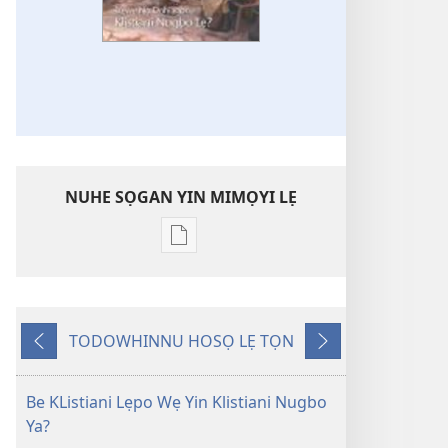
NUHE SỌGAN YIN MIMỌYI LẸ
Lehe
owe
lẹ
sọgan
TODOWHINNU HOSỌ LẸ TỌN
yin
Yigodo
Yinukọn
mimọyi
gbọn
Be KListiani Lẹpo Wẹ Yin Klistiani Nugbo
ATỌ̀HỌ̀-
Ya?
NUHIHỌ́