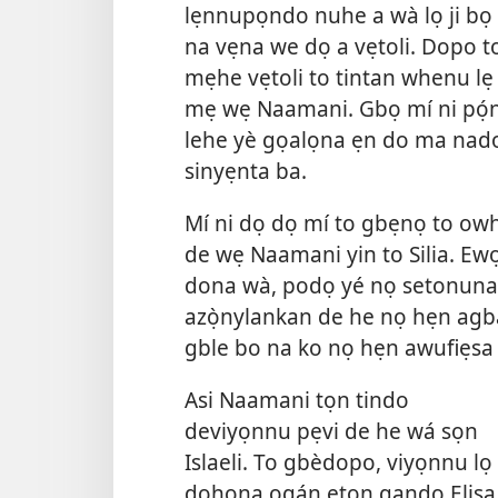
lẹnnupọndo nuhe a wà lọ ji bọ
na vẹna we dọ a vẹtoli. Dopo t
mẹhe vẹtoli to tintan whenu lẹ
mẹ wẹ Naamani. Gbọ mí ni pọ́
lehe yè gọalọna ẹn do ma nad
sinyẹnta ba.
Mí ni dọ dọ mí to gbẹnọ to ow
de wẹ Naamani yin to Silia. E
dona wà, podọ yé nọ setonuna 
azọ̀nylankan de he nọ hẹn agb
gble bo na ko nọ hẹn awufiẹsa
Asi Naamani tọn tindo
deviyọnnu pẹvi de he wá sọn
Islaeli. To gbèdopo, viyọnnu lọ
dọhona ogán etọn gando Eliṣa