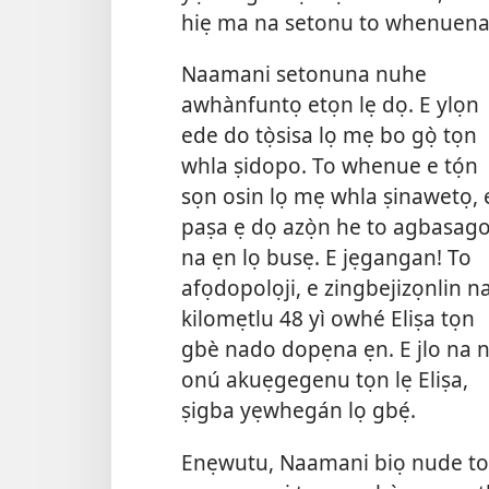
hiẹ ma na setonu to whenuen
Naamani setonuna nuhe
awhànfuntọ etọn lẹ dọ. E ylọn
ede do tọ̀sisa lọ mẹ bo gọ̀ tọn
whla ṣidopo. To whenue e tọ́n
sọn osin lọ mẹ whla ṣinawetọ, 
paṣa ẹ dọ azọ̀n he to agbasag
na ẹn lọ busẹ. E jẹgangan! To
afọdopolọji, e zingbejizọnlin n
kilomẹtlu 48 yì owhé Eliṣa tọn
gbè nado dopẹna ẹn. E jlo na 
onú akuẹgegenu tọn lẹ Eliṣa,
ṣigba yẹwhegán lọ gbẹ́.
Enẹwutu, Naamani biọ nude to E