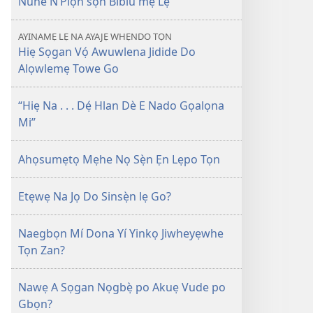
Nuhe N’Plọn sọn Biblu mẹ Lẹ
AYINAMẸ LẸ NA AYAJẸ WHẸNDO TỌN
Hiẹ Sọgan Vọ́ Awuwlena Jidide Do
Alọwlemẹ Towe Go
“Hiẹ Na . . . Dẹ́ Hlan Dè E Nado Gọalọna
Mi”
Ahọsumẹtọ Mẹhe Nọ Sẹ̀n Ẹn Lẹpo Tọn
Etẹwẹ Na Jọ Do Sinsẹ̀n lẹ Go?
Naegbọn Mí Dona Yí Yinkọ Jiwheyẹwhe
Tọn Zan?
Nawẹ A Sọgan Nọgbẹ̀ po Akuẹ Vude po
Gbọn?