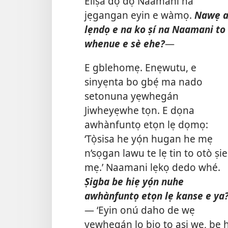
Eliṣa dọ dọ Naamani na
jẹgangan eyin e wàmọ.
Nawẹ 
lẹndọ e na ko ṣí na Naamani to
whenue e sè ehe?
—
E gblehomẹ. Enẹwutu, e
sinyẹnta bo gbẹ́ ma nado
setonuna yẹwhegán
Jiwheyẹwhe tọn. E dọna
awhànfuntọ etọn lẹ dọmọ:
‘Tọ̀sisa he yọ́n hugan he mẹ
n’sọgan lawu te lẹ tin to otò ṣie
mẹ.’ Naamani lẹkọ dedo whé.
Ṣigba be hiẹ yọ́n nuhe
awhànfuntọ etọn lẹ kanse e ya
— ‘Eyin onú daho de wẹ
yẹwhegán lọ biọ to asi we, be