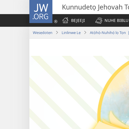
JW.ORG
Kunnudetọ Jehovah To
BẸJẸEJI
NUHE BIBLU
Wesẹdotẹn
Linlinwe Lẹ
Atọ̀họ̀-Nuhihọ́ lọ Tọn 