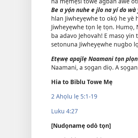
na mẹmẹsi towe agbàn awe otlò
Be a yọ́n nuhe e jlo na yí do wà
hlan Jiwheyẹwhe to okọ́ he yè 
Jiwheyẹwhe tọn lẹ tọn. Humọ,
ba adavo Jehovah! E masọ yin 
setonuna Jiwheyẹwhe nugbo lọ
Etẹwẹ apajlẹ Naamani tọn plọ
Naamani, a sọgan diọ. A sọgan
Hia to Biblu Towe Mẹ
2 Ahọlu lẹ 5:1-19
Luku 4:27
[Nudọnamẹ odò tọn]