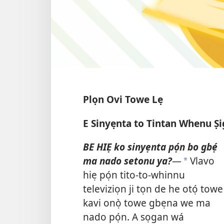
Plọn Ovi Towe Lẹ
E Sinyẹnta to Tintan Whenu Ṣ
BE HIẸ ko sinyẹnta pọ́n bo gbẹ́
ma nado setonu ya?
—
Vlavo
a
hiẹ pọ́n tito-to-whinnu
televiziọn ji tọn de he otọ́ towe
kavi onọ̀ towe gbẹna we ma
nado pọ́n. A sọgan wá