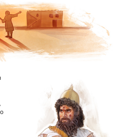
n
,
do