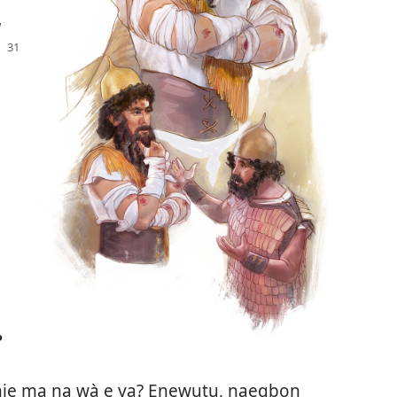
a
?
 hiẹ ma na wà ẹ ya? Enẹwutu, naegbọn