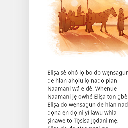
Eliṣa sè ohó lọ bo do wẹnsagu
de hlan ahọlu lọ nado plan
Naamani wá e dè. Whenue
Naamani jẹ owhé Eliṣa tọn gbè
Eliṣa do wẹnsagun de hlan na
dọna ẹn dọ ni yì lawu whla
ṣinawe to Tọ̀sisa Jọdani mẹ.