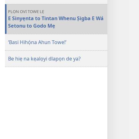
PLỌN OVI TOWE LẸ
E Sinyẹnta to Tintan Whenu Ṣigba E Wá
Setonu to Godo Mẹ
‘Basi Hihọ́na Ahun Towe!’
Be hiẹ na kẹalọyi dlapọn de ya?