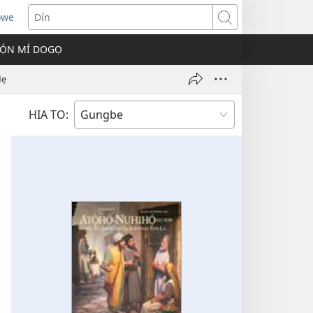
owe
s
Dín
Ọ́N MÍ DOGỌ
w)
Mẹ
HIA TO: