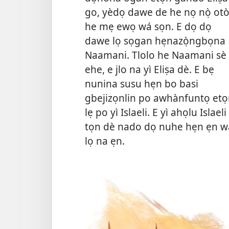
go, yèdọ dawe de he nọ nọ̀ ot
he mẹ ewọ wá sọn. E dọ dọ
dawe lọ sọgan hẹnazọ̀ngbọna
Naamani. Tlolo he Naamani sè
ehe, e jlo na yì Eliṣa dè. E bẹ
nunina susu hẹn bo basi
gbejizọnlin po awhànfuntọ et
lẹ po yì Islaeli. E yì ahọlu Islaeli
tọn dè nado dọ nuhe hẹn ẹn w
lọ na ẹn.