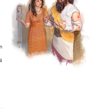
ò
ọn
á