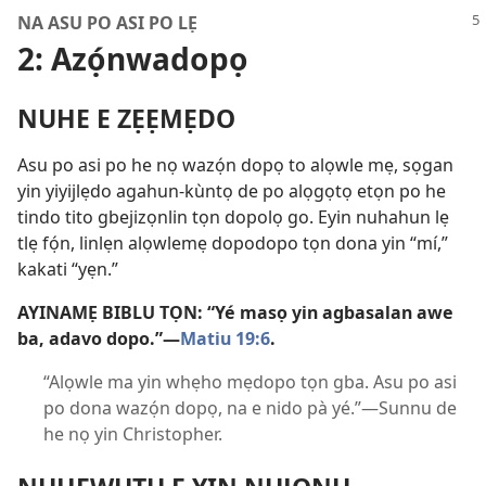
NA ASU PO ASI PO LẸ
2: Azọ́nwadopọ
NUHE E ZẸẸMẸDO
Asu po asi po he nọ wazọ́n dopọ to alọwle mẹ, sọgan
yin yiyijlẹdo agahun-kùntọ de po alọgọtọ etọn po he
tindo tito gbejizọnlin tọn dopolọ go. Eyin nuhahun lẹ
tlẹ fọ́n, linlẹn alọwlemẹ dopodopo tọn dona yin “mí,”
kakati “yẹn.”
AYINAMẸ BIBLU TỌN: “Yé masọ yin agbasalan awe
ba, adavo dopo.”​—
Matiu 19:6
.
“Alọwle ma yin whẹho mẹdopo tọn gba. Asu po asi
po dona wazọ́n dopọ, na e nido pà yé.”​—Sunnu de
he nọ yin Christopher.