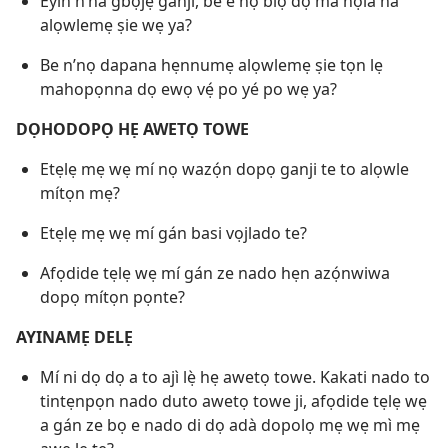
Eyin n’na gbọjẹ ganji, be e nọ biọ dọ ma nọla na
alọwlemẹ ṣie wẹ ya?
Be n’nọ dapana hẹnnumẹ alọwlemẹ ṣie tọn lẹ
mahopọnna dọ ewọ vẹ́ po yé po wẹ ya?
DỌHODOPỌ HẸ AWETỌ TOWE
Etẹlẹ mẹ wẹ mí nọ wazọ́n dopọ ganji te to alọwle
mítọn mẹ?
Etẹlẹ mẹ wẹ mí gán basi vọjlado te?
Afọdide tẹlẹ wẹ mí gán ze nado hẹn azọ́nwiwa
dopọ mítọn pọnte?
AYINAMẸ DELẸ
Mí ni dọ dọ a to ajì lẹ̀ hẹ awetọ towe. Kakati nado to
tintẹnpọn nado duto awetọ towe ji, afọdide tẹlẹ wẹ
a gán ze bọ e nado di dọ adà dopolọ mẹ wẹ mì mẹ