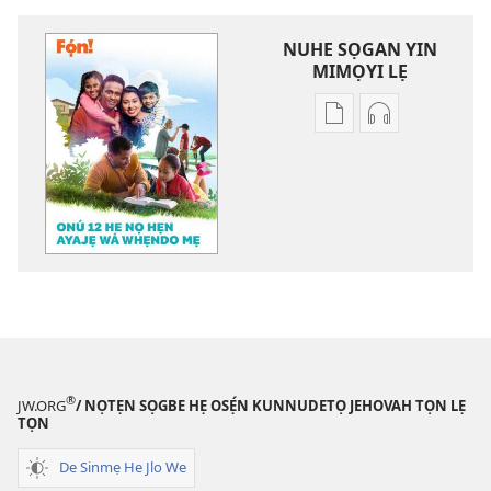
NUHE SỌGAN YIN
MIMỌYI LẸ
Lehe
Lehe
owe
hoyidokanji
lẹ
lẹ
sọgan
sọgan
yin
yin
mimọyi
mimọyi
gbọn
gbọn
FỌ́N!
FỌ́N!
Onú
Onú
12
12
He
He
®
JW.ORG
/ NỌTẸN SỌGBE HẸ OSẸ́N KUNNUDETỌ JEHOVAH TỌN LẸ
Nọ
Nọ
TỌN
Hẹn
Hẹn
Ayajẹ
Ayajẹ
De Sinmẹ He Jlo We