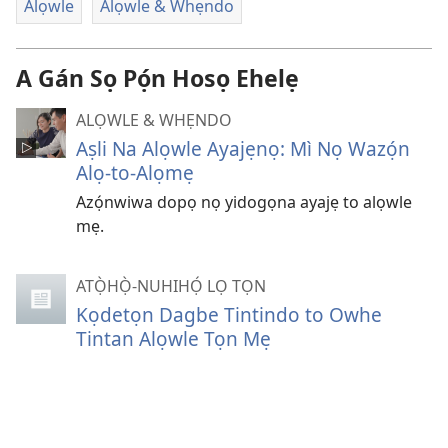
Alọwle
Alọwle & Whẹndo
A Gán Sọ Pọ́n Hosọ Ehelẹ
ALỌWLE & WHẸNDO
Aṣli Na Alọwle Ayajẹnọ: Mì Nọ Wazọ́n
Alọ-to-Alọmẹ
Azọ́nwiwa dopọ nọ yidogọna ayajẹ to alọwle
mẹ.
ATỌ̀HỌ̀-NUHIHỌ́ LỌ TỌN
Kọdetọn Dagbe Tintindo to Owhe
Tintan Alọwle Tọn Mẹ