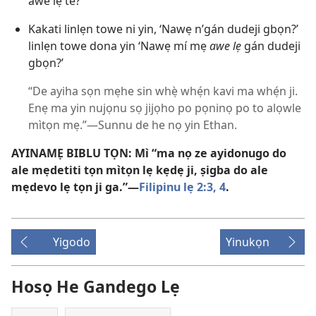
awe lẹ te?
Kakati linlẹn towe ni yin, ‘Nawẹ n’gán dudeji gbọn?’
linlẹn towe dona yin ‘Nawẹ mí mẹ
awe lẹ
gán dudeji
gbọn?’
“De ayiha sọn mẹhe sin whẹ̀ whẹ́n kavi ma whẹ́n ji.
Enẹ ma yin nujọnu sọ jijọho po pọninọ po to alọwle
mìtọn mẹ.”​—Sunnu de he nọ yin Ethan.
AYINAMẸ BIBLU TỌN: Mì “ma nọ ze ayidonugo do
ale mẹdetiti tọn mìtọn lẹ kẹdẹ ji, ṣigba do ale
mẹdevo lẹ tọn ji ga.”​—
Filipinu lẹ 2:3, 4
.
Yigodo
Yinukọn
Hosọ He Gandego Lẹ