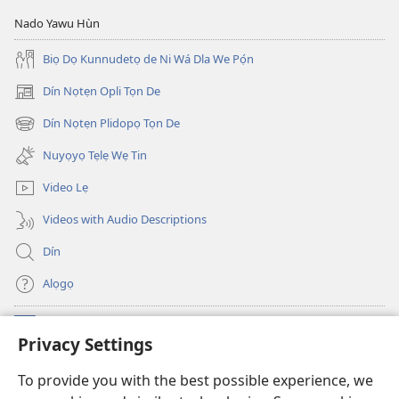
Wá
Wá
Whẹndo
Whẹndo
Nado Yawu Hùn
Mẹ
Mẹ
Biọ Dọ Kunnudetọ de Ni Wá Dla We Pọ́n
Dín Nọtẹn Opli Tọn De
(opens
new
Dín Nọtẹn Plidopọ Tọn De
(opens
window)
new
Nuyọyọ Tẹlẹ Wẹ Tin
window)
Video Lẹ
Videos with Audio Descriptions
Dín
Alọgọ
Nunina Lẹ
(opens
Privacy Settings
new
window)
Wesẹdotẹn Intẹnẹt Ji Tọn Watchtower Tọn
To provide you with the best possible experience, we
(opens