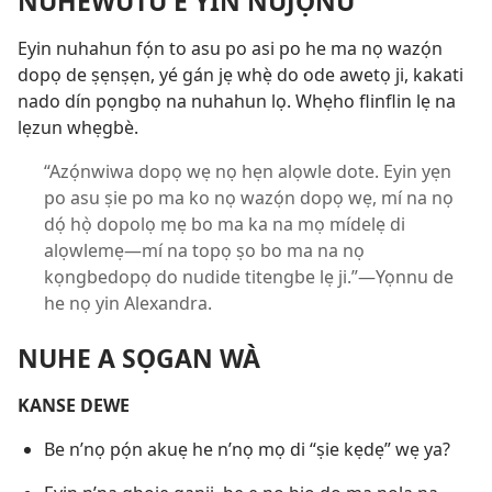
NUHEWUTU E YIN NUJỌNU
Eyin nuhahun fọ́n to asu po asi po he ma nọ wazọ́n
dopọ de ṣẹnṣẹn, yé gán jẹ whẹ̀ do ode awetọ ji, kakati
nado dín pọngbọ na nuhahun lọ. Whẹho flinflin lẹ na
lẹzun whẹgbè.
“Azọ́nwiwa dopọ wẹ nọ hẹn alọwle dote. Eyin yẹn
po asu ṣie po ma ko nọ wazọ́n dopọ wẹ, mí na nọ
dọ́ họ̀ dopolọ mẹ bo ma ka na mọ mídelẹ di
alọwlemẹ—mí na topọ ṣo bo ma na nọ
kọngbedopọ do nudide titengbe lẹ ji.”​—Yọnnu de
he nọ yin Alexandra.
NUHE A SỌGAN WÀ
KANSE DEWE
Be n’nọ pọ́n akuẹ he n’nọ mọ di “ṣie kẹdẹ” wẹ ya?